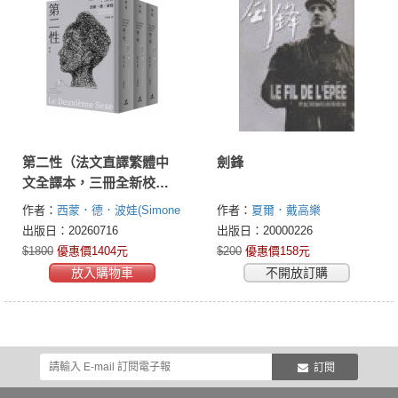
第二性（法文直譯繁體中
劍鋒
文全譯本，三冊全新校訂
版【唯一收錄萬言譯
作者：
西蒙．德．波娃(Simone
作者：
夏爾．戴高樂
序】）
de Beauvoir)
出版日：20260716
出版日：20000226
$1800
優惠價1404元
$200
優惠價158元
放入購物車
不開放訂購
訂閱