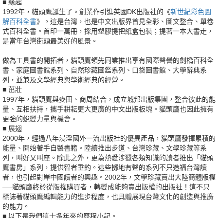
■ 緣起
1992年，貓頭鷹誕生了。創業作引進英國DK出版社的《
新世紀彩色圖
解百科全書
》。這是台灣，也是中文出版界首見全彩、圖文整合、單卷
式百科全書。首印一萬冊，採用塑膠提把紙盒包裝；提著一本大書走，
是當年台灣街頭最美好的風景。
做為工具書的開拓者，貓頭鷹領先同業推出享有國際聲譽的劍橋百科全
書、家庭圖書館系列、自然珍藏圖鑑系列、口袋圖書館、大學辭典系
列，並兼及文學經典與學術經典的經營。
■ 茁壯
1997年，貓頭鷹與麥田、商周結合，成立城邦出版集團，整合彼此的能
量、互相扶持，攜手耕耘更大更廣的中文出版板塊。貓頭鷹也因此擁有
更強的蛻變力量與機會。
■ 展翅
2000年，經過八年浸淫國外一流出版社的優異產品，貓頭鷹發揮累積的
能量、開始著手自製書籍。陸續推出步道、台灣珍藏、文學珍藏等系
列，叫好又叫座。除此之外，更為熱愛涉獵各類知識的讀者推出「貓頭
鷹書房」系列，提供智者垂釣。這些擲地有聲的系列不只造福台灣讀
者，也引起對岸中國讀者的興趣。2002年，文學珍藏賣出大陸簡體版權
──貓頭鷹終於從版權購買者，轉變成能夠賣出版權的出版社！這不只
標誌著貓頭鷹編輯能力的進步程度，也具體展現台灣文化的創造與推廣
的能力。
■ 以下是我們這十多年來的歷程小記。