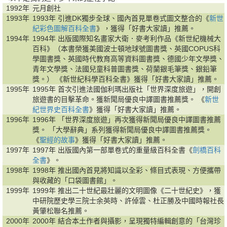
1992年
元月創社
1993年
1993年 引進DK獨步全球、國內首見單卷式圖文整合的《
新世
紀彩色圖解百科全書
》，獲得「好書大家讀」推薦。
1994年
1994年 出版國際知名畫家大衛．麥考利作品《新世紀機械大
百科》（本書榮獲美國波士頓地球號圖書獎、英國COPUS科
學圖書獎、英國時代教育高等資料圖書獎、德國少年文學獎、
青年文學獎、法國兒童科普圖書獎、荷蘭銀毛筆獎、銀鉛筆
獎。） 《新世紀科學百科全書》獲得「好書大家讀」推薦。
1995年
1995年 首次引進法國伽利瑪出版社「世界深度旅遊」，開創
旅遊書的目擊革命。獲新聞局優良中譯圖書推薦獎。 《
新世
紀世界史百科全書
》獲得「好書大家讀」推薦。
1996年
1996年 「世界深度旅遊」再次獲得新聞局優良中譯圖書推薦
獎。 「大學辭典」系列獲得新聞局優良中譯圖書推薦獎。
《
聖經的故事
》獲得「好書大家讀」推薦。
1997年
1997年 出版國內第一部單卷式的重量級百科全書《
劍橋百科
全書
》。
1998年
1998年 推出國內首見將知識以全彩、條目式表現、方便攜帶
與收藏的「口袋圖書館」。
1999年
1999年 推出二十世紀最壯麗的文明圖像《二十世紀史》，獲
中研院歷史學三院士余英時、許倬雲、杜正勝及中國時報社長
黃肇松聯名推薦。
2000年
2000年 結合本土作者與攝影，呈現獨特編輯創意的「台灣珍