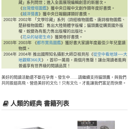
藏」系列問世；進入全面展現編輯創意的新層次。
《
台灣燈塔圖鑑
》獲中央日報中文創作類年度好書獎。
《
越洋情書
》獲中央日報翻譯類好書獎。
2002年
2002年 「文學珍藏」系列（詩經植物圖鑑、唐詩植物圖鑑、
楚辭植物圖鑑）售出大陸簡體字版權；貓頭鷹從購買國外版
權，蛻變為有能力售出版權的出版社。
《
花朵的祕密生命
》獲開卷好書獎。
2003年
2003年 《
都市賞鳥圖鑑
》獲好書大家讀年度最佳少年兒童讀
物獎。
2004年
2004年 推出國際知名攝影大師亞祖貝彤《
從空中看地球──大
地觀察366天
》，首印一萬冊，兩個月售罄！讓台灣讀者能夠
普遍享有世界級的閱讀品質！
美好的閱讀活動還不斷在孕育、發生中……請繼續支持貓頭鷹，與我們
共同振翅高飛、營造美好的文化！只有文化，才能讓我們富足而快樂。
人類的經典 書籍列表