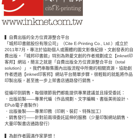
▍自費出版的全方位資源整合平台
「城邦印書館股份有限公司」（Cite E-Printing Co., Ltd.）成立於
2011年7月，專注於協助個人或團體的圖文影像紀錄、文創發表的自
費出版。「城邦印書館」特別為熱愛文創的作者規劃成立【inknet印
客邦】網站，簡言之就是「自費出版全方位資源整合平台（total
solution）」。我們串聯集團內出版流程中所需的相關資源，協助創
作者透過【inknet印客邦】網站平台簡單步驟，很輕鬆的就能將作品
印製出版，甚至進一步上架書店通路發行銷售。
從編印到銷售，每個環節我們都能提供專業建議並且接受委託：
．出版前製——專業代編（作品規劃、文字編輯、書版美術設計、
EPub電子書製作）
．出版後製——專業印務（印刷、裝釘、特殊加工）
．銷售發行——針對前兩項委託延伸的服務（少量印製網站銷售、
大量印製書店通路發行）
▍為創作者圓滿作家夢想！