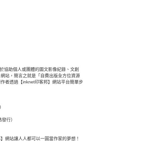
年7月，專注於協助個人或團體的圖文影像紀錄、文創
邦】網站，簡言之就是「自費出版全方位資源
創作者透過【inknet印客邦】網站平台簡單步
）
路發行）
客邦】網站讓人人都可以一圓當作家的夢想！