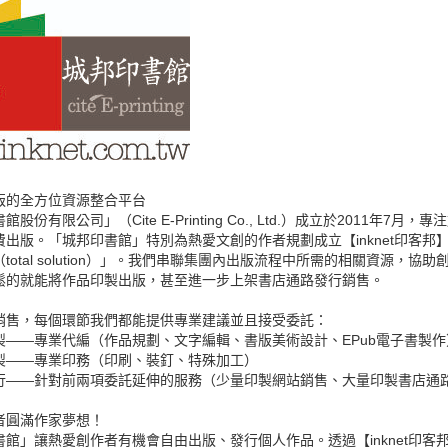
版的全方位資源整合平台
股份有限公司」（Cite E-Printing Co., Ltd.）成立於2011
費出版。「城邦印書館」特別為熱愛文創的作者規劃成立【inknet印客
total solution）」。我們串聯集團內出版流程中所需的相關資源，協助
鬆的就能將作品印製出版，甚至進一步上架書店通路發行銷售。
銷售，每個環節我們都能提供專業建議並且接受委託：
製——專業代編（作品規劃、文字編輯、書版美術設計、EPub電子書製作
製——專業印務（印刷、裝釘、特殊加工）
行——針對前兩項委託延伸的服務（少量印製網站銷售、大量印製書店通
者圓滿作家夢想！
書館」讓熱愛創作者有機會自由出版、發行個人作品。透過【inknet印