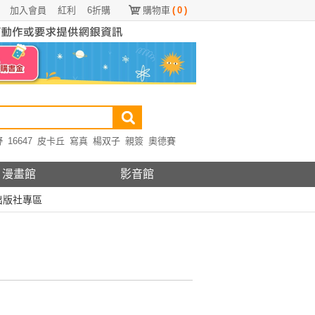
加入會員
紅利
6折購
購物車
(
0
)
野
16647
皮卡丘
寫真
楊双子
親簽
奧德賽
漫畫館
影音館
出版社專區