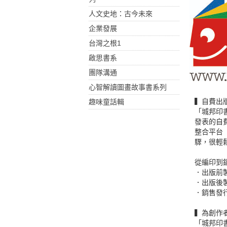
人文史地：古今未來
企業發展
台灣之根1
啟思書系
團隊溝通
心智解讀圖畫故事書系列
▍自費出
趣味童話輯
「城邦印書館
發表的自
整合平台（
驟，很輕
從編印到
．出版前
．出版後
．銷售發
▍為創作
「城邦印