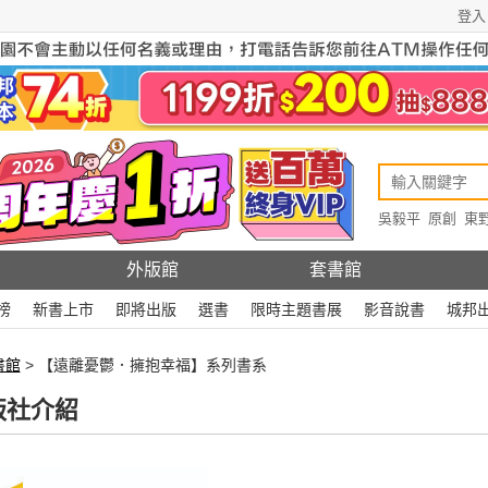
登入
吳毅平
原創
東
原創
Rewire
外版館
套書館
榜
新書上市
即將出版
選書
限時主題書展
影音說書
城邦
書館
> 【遠離憂鬱．擁抱幸福】系列書系
版社介紹