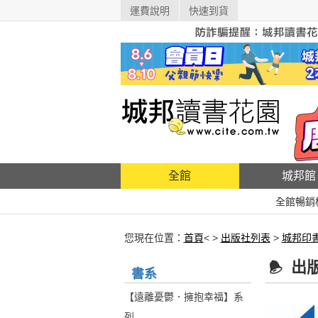
運費說明
快速到貨
全館
城邦館
全館暢銷
您現在位置：
首頁
< >
出版社列表
>
城邦印
出
書系
【遠離憂鬱．擁抱幸福】系
列