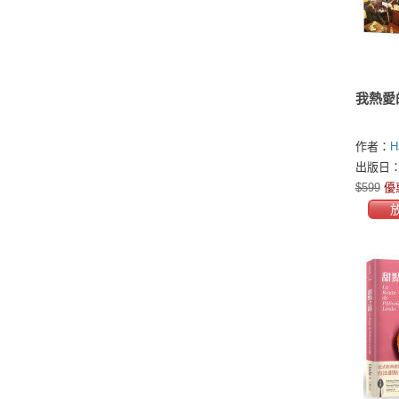
我熱愛
作者：
H
出版日：2
$599
優