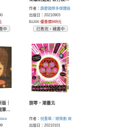
集【限量加贈劇照閃
作者：
霹靂國際多媒體股
卡貼】
份有限公司
0
出版日：20210903
元
$1200
優惠價948元
書中
已售完，補書中
新版｜
捌零・潮臺北
親筆圖
ara
作者：
倪重華／總策劃
故
事StoryStudio／採訪編
9
出版日：20210101