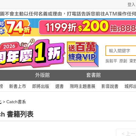
登入
吳毅平
原創
東
原創
Rewire
外版館
套書館
榜
新書上市
即將出版
選書
限時主題書展
影音說書
城邦
化
> Catch書系
tch 書籍列表
< 上