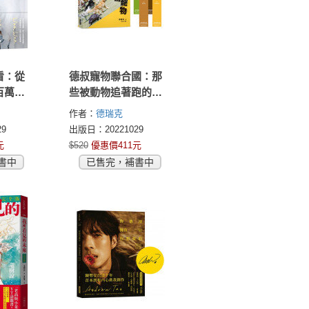
看：從
德叔寵物聯合國：那
百萬粉
些被動物追著跑的日
子（限量附贈牧羊
作者：
德瑞克
犬、侏儒羊、藏獒與
9
出版日：20221029
東方鴿四款寵物書
元
$520
優惠價411元
籤，讓你讀到哪，毛
書中
已售完，補書中
孩就陪你到哪）