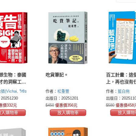
想生物：泰國
吃貨筆記。
百工計畫：這
才的洞察工作
上，再也沒有
作能嚇倒我，
猜(Vichai, วิชัย
作者：
松重豐
作者：
藍白拖
有，就閃電換
0251230
出版日：20251201
出版日：2025110
惠價332元
$450
優惠價356元
$580
優惠價458
放入購物車
放入購物車
放入購物