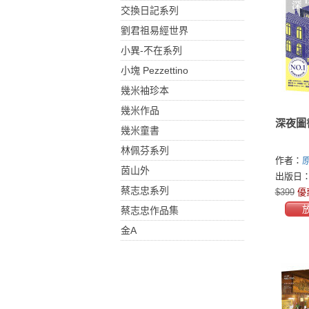
交換日記系列
劉君祖易經世界
小異-不在系列
小塊 Pezzettino
幾米袖珍本
幾米作品
深夜圖
幾米童書
林佩芬系列
作者：
茵山外
香)
出版日：2
蔡志忠系列
$399
優
蔡志忠作品集
金A