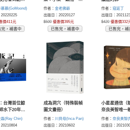
灣第一本生理
酒菜‧韓劇韓綜必吃
慕慕(GoMoond)
作者：
金老佛爺
作者：
寇延丁
展紀錄
美味，45道私房料理
0220225
出版日：20220127
出版日：2021123
指南
惠價411元
$500
優惠價395元
$420
優惠價332
售完，補書中
已售完，補書中
已售完，補
：台灣首位鯨
成為洞穴（特殊裝幀
小星星通信（
師水下20年的
圖文畫冊）
奈良美智唯一
堅持
文自傳）
磊(Ray Chin)
作者：
川貝母(Inca Pan)
作者：
奈良美智(N
Yoshitomo)
0210804
出版日：20210602
出版日：2021030