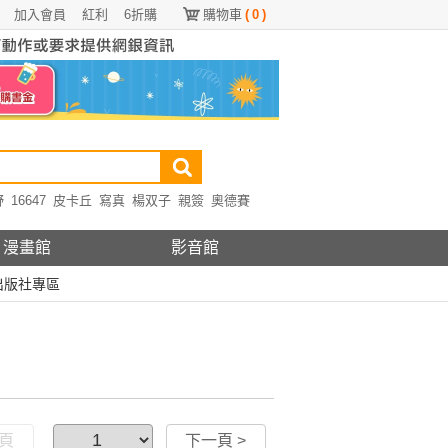
加入會員
紅利
6折購
購物車
(
0
)
野
16647
皮卡丘
寫真
楊双子
親簽
奧德賽
漫畫館
影音館
出版社專區
一頁
下一頁 >