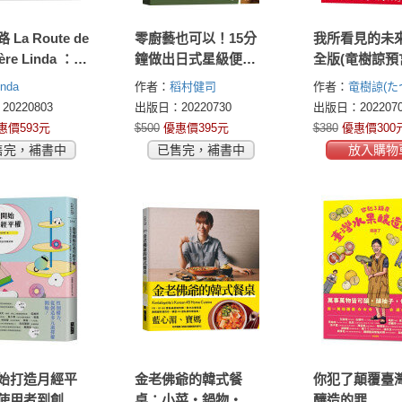
La Route de
零廚藝也可以！15分
我所看見的未
ière Linda ：跟
鐘做出日式星級便
全版(竜樹諒預
國際甜點交流
當：跨國餐飲集團的
集)
inda
作者：
稻村健司
作者：
竜樹諒(た
inda， 一起感
培訓專家，以台灣在
Tatsuki Ryo)
0220803
出版日：20220730
出版日：2022070
甜點的美好! 從
地食材為忙碌生活打
惠價593元
$500
優惠價395元
$380
優惠價300
地方傳統到創
造幸福便當
售完，補書中
已售完，補書中
放入購物
法式甜點在家也
做。
始打造月經平
金老佛爺的韓式餐
你犯了顛覆臺
使用者到創業
桌：小菜‧鍋物‧下
釀造的罪