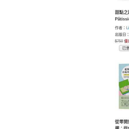
甜點之路 
Pâtiss
著台法
作者：
L
推手 L
出版日：2
受法式
$750
優
經典、
已
新， 
能輕鬆
從零開
權：從