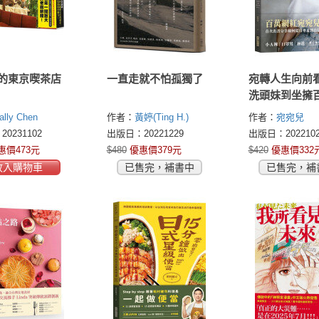
的東京喫茶店
一直走就不怕孤獨了
宛轉人生向前
洗頭妹到坐擁
絲的奇幻人生
ally Chen
作者：
黃婷(Ting H.)
作者：
宛宛兒
0231102
出版日：20221229
出版日：2022102
惠價473元
$480
優惠價379元
$420
優惠價332
放入購物車
已售完，補書中
已售完，補