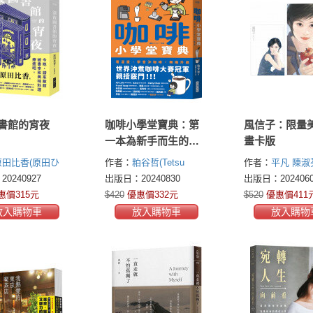
書館的宵夜
咖啡小學堂寶典：第
風信子：限量
一本為新手而生的咖
畫卡版
啡漫畫祕笈
原田比香(原田ひ
作者：
粕谷哲(Tetsu
作者：
平凡
陳淑
Kasuya)
0240927
出版日：20240830
出版日：2024060
惠價315元
$420
優惠價332元
$520
優惠價411
放入購物車
放入購物車
放入購物