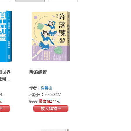
個世界
降落練習
任何工
如果
作者：
楊若榆
工作
1
出版日：20250227
元
$350
優惠價277元
車
放入購物車