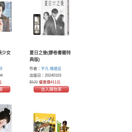
美少女
夏日之後(膠卷書籤特
典版)
芬
作者：
平凡
陳建廷
4
出版日：20240103
元
$520
優惠價411元
車
放入購物車