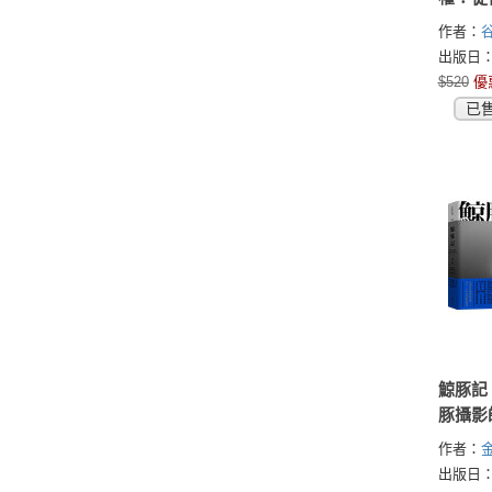
家，台
作者：
谷
用品發
出版日：2
$520
優
已
鯨豚記
豚攝影
夢想與
作者：
金
出版日：2