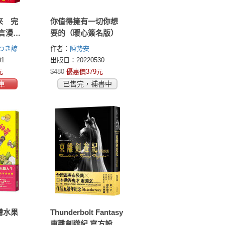
來 完
你值得擁有一切你想
言漫畫
要的（暖心簽名版）
つき諒
作者：
陳勢安
1
出版日：20220530
元
$480
優惠價379元
車
已售完，補書中
灣水果
Thunderbolt Fantasy
東離劍遊紀 官方設定