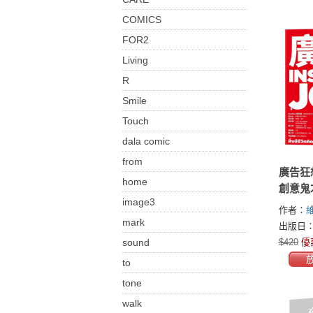
COMICS
FOR2
Living
R
Smile
Touch
dala comic
from
廣告狂
home
創意鬼
image3
筆記
作者：
維
mark
มาตกุล)
出版日：2
sound
$420
優
to
tone
walk