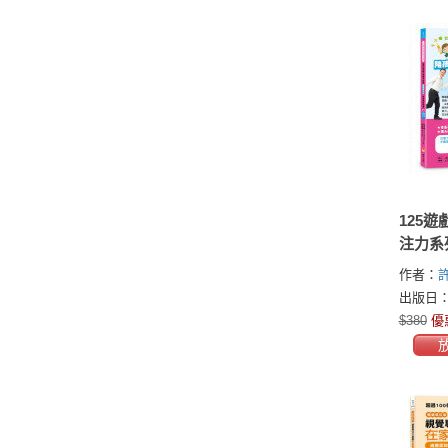
125
注力系
鐘，陪
作者：
專注力
出版日：2
率（1
$380
優
子專注
版）