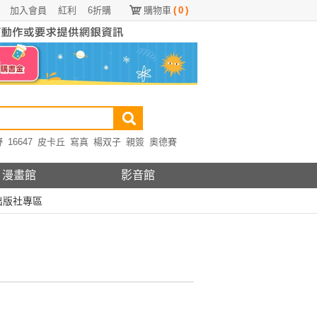
加入會員
紅利
6折購
購物車
(
0
)
野
16647
皮卡丘
寫真
楊双子
親簽
奧德賽
漫畫館
影音館
出版社專區