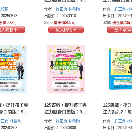
個找出躲藏物遊戲，
個密碼破解遊
朱紹盈
作者：
許正典
林希陶
作者：
許正典
林
隨時隨地玩出孩子的
時隨地玩出孩
0250513
出版日：20240910
出版日：2024091
專注力
注力
惠價300元
$260
優惠價205元
$260
優惠價205
放入購物車
放入購物車
放入購物
遊戲，提升孩子專
125遊戲，提升孩子專
125遊戲，提
身口袋版：90
注力隨身口袋版：90
注力系列2：每
遊戲，隨時隨
個連連看遊戲，隨時
鐘，陪孩子玩
許正典
林希陶
作者：
許正典
林希陶
作者：
許正典
林
孩子的專注力
隨地玩出孩子的專注
專注力，學習
0240808
出版日：20240808
出版日：2024061