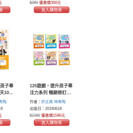
，提升孩
率（125遊戲，提升孩
元
$380
優惠價300元
銷修訂
子專注力5暢銷修訂
車
放入購物車
版）
升孩子專
125遊戲，提升孩子專
天10分
注力系列 暢銷修訂版
出高階
(6冊)
希陶
作者：
許正典
林希陶
更有效
8
出版日：20240618
，提升孩
元
$2280
優惠價1596元
銷修訂
車
放入購物車