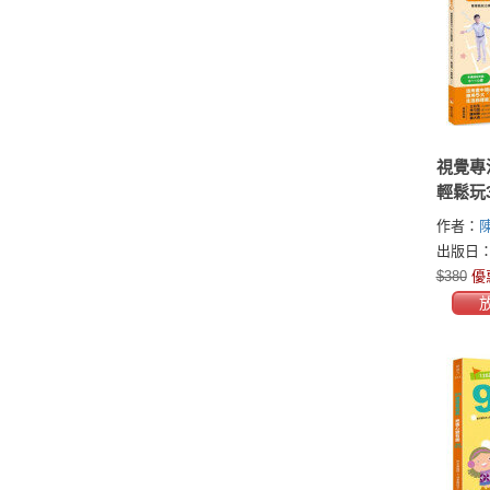
視覺專
輕鬆玩
版〕：
作者：
力5大
出版日：2
$380
優