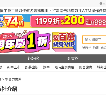
登入
吳毅平
原創
東
原創
Rewire
外版館
套書館
榜
新書上市
即將出版
選書
限時主題書展
影音說書
城邦
母
> 學習力書系
版社介紹