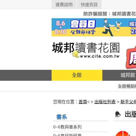
運費說明
快速到貨
全館
城邦館
全館暢銷
您現在位置：
首頁
< >
出版社列表
>
新手父
出
書系
0~6教與養系列
0~6育兒新經典