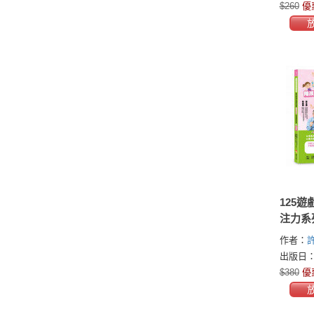
$260
優
125
注力系
鐘，陪
作者：
專注力
出版日：2
率（1
$380
優
子專注
版）