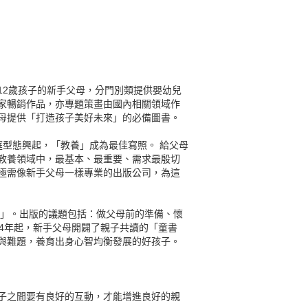
到12歲孩子的新手父母，分門別類提供嬰幼兒
家暢銷作品，亦專題策畫由國內相關領域作
母提供「打造孩子美好未來」的必備圖書。
庭型態興起，「教養」成為最佳寫照。 給父母
教養領域中，最基本、最重要、需求最殷切
極需像新手父母一樣專業的出版公司，為這
連」。出版的議題包括：做父母前的準備、懷
2004年起，新手父母開闢了親子共讀的「童書
與難題，養育出身心智均衡發展的好孩子。
子之間要有良好的互動，才能增進良好的親