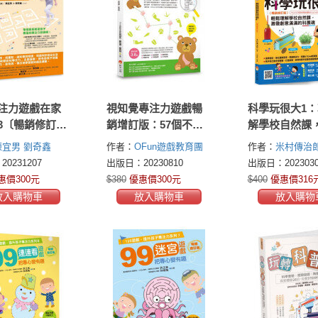
注力遊戲在家
視知覺專注力遊戲暢
科學玩很大1
3〔暢銷修訂
銷增訂版：57個不插
解學校自然課
視覺認知專注
電紙上遊戲，讓孩子
孩子創意滿滿
陳宜男
劉奇鑫
作者：
OFun遊戲教育團
作者：
米村傳治
主題遊戲
更專心、更自律、更
魂暢銷修訂版
隊
柯冠伶
陳怡潔
陳姿羽
0231207
出版日：20230810
出版日：2023030
自信
惠價300元
$380
優惠價300元
$400
優惠價316
放入購物車
放入購物車
放入購物