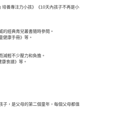
 培養專注力小孩》《10天內孩子不再是小
威的經典育兒叢書隨時參閱。
童健康手冊》等。
而減輕不少壓力和負擔。
健康食譜》等。
孩子，是父母的第二個童年，每個父母都值