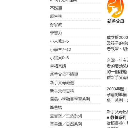
不歸類
原生林
好家教
學習力
成立於20
小人兒3~6
及孩子的養
者執筆、切
小學生7~12
小寶貝0~3
台灣一年有
幸福爸媽
看的嬰幼兒
的一個課題
新手父母不歸類
群新手父母
新手父母嚴選
2000年
新手父母百科
孕前的準備、
昆蟲小學動畫學習系列
堡」系列，
準爸媽
新手父母出
童書堡／生活系列
■ 教養系列
從照書養，
童書堡／自然系列