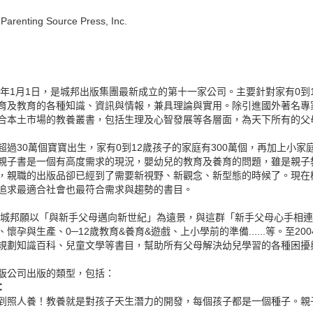
Parenting Source Press, Inc.
00年1月1日，是城邦出版集團最新成立的第十一家公司。主要針對家有0
育及教育的各種知識、資訊與情報，兼具理論與實用。除引進國外著名專
合本土市場的教養叢書，包括生理及心智發展等各層面，為天下所有的父
超過30萬個寶寶出生，家有0到12歲孩子的家庭有300萬個，再加上小家
親子書是一個有高度需求的現況，嬰幼兒的教育及養育的問題，雖是親子
，親職的出版品卻已經到了需要新視野、新觀念、新型態的時候了。現在
追求最適合社會也最符合需求與趨勢的書目。
起，城邦願以「與新手父母邁向新世紀」為遠景，與這群「新手父母心手相
懷孕與生產、0─12歲教育&養育&遊戲、上小學前的準備......等。至
規劃知識百科、兒童文學等書目，幫助所有父母解決幼兒學習的各種困擾
版公司出版的類型，包括：
：
到照人養！教養就是對孩子天生潛力的開發，每個孩子都是一個種子。親