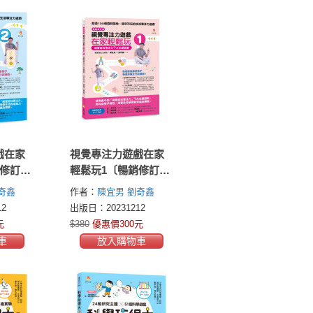
戲在家
視覺專注力遊戲在家
銷修訂
輕鬆玩1〔暢銷修訂
、住、
版〕：視覺認知專注
奇鑫
作者：
陳宜男
劉奇鑫
注力
力7大主題遊戲
2
出版日：20231212
元
$380
優惠價300元
車
放入購物車