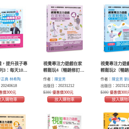
遊戲，提升孩子專
視覺專注力遊戲在家
視覺專注力遊
列3：每天10分
輕鬆玩4〔暢銷修訂
輕鬆玩2〔暢
孩子玩出高階
版〕：冒險闖關遊戲
版〕：食、衣
許正典
林希陶
作者：
陳宜男
作者：
陳宜男
劉
，學習更有效
行視覺認知專
0240618
出版日：20231212
出版日：2023121
25遊戲，提升孩
惠價300元
$380
優惠價300元
$380
優惠價300
力3暢銷修訂
放入購物車
放入購物車
放入購物