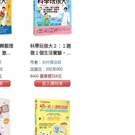
：輕鬆理
科學玩很大２：１週
，激發
做１個生活實驗，煉
的科展
出愛觀察、懂思考、
郎
作者：
米村傳治郎
勇於探索的科學腦！
2
出版日：20230302
暢銷修訂版
元
$400
優惠價316元
車
放入購物車