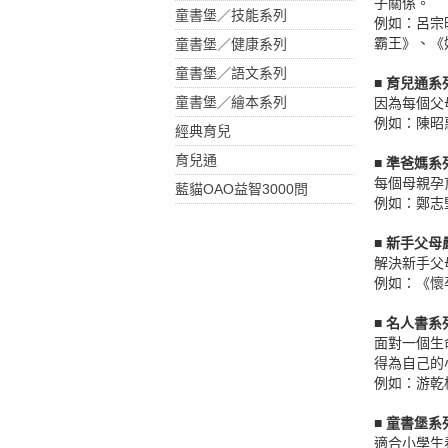
子關係。
童書堡／技能系列
例如：呂宗
霸王》、《
童書堡／健康系列
童書堡／語文系列
■ 育兒通系
童書堡／繪本系列
因為每個父
例如：陳昭
經典育兒
育兒通
■ 準爸媽系
每個母親孕
藍貓OAO益智3000問
例如：鄭志
■ 新手父
解決新手父
例如：《懷
■ 名人書系
面對一個生
得為自己的
例如：游乾
■ 童書堡系
適合小學生