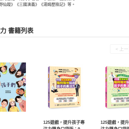
野仙蹤》《三國演義》《湯姆歷險記》等。
力 書籍列表
< 上
125遊戲，提升孩子專
125遊戲，提
注力隨身口袋版：90
注力隨身口袋版