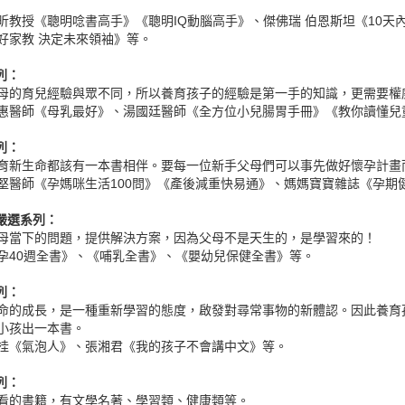
昕教授《聰明唸書高手》《聰明IQ動腦高手》、傑佛瑞 伯恩斯坦《10天內
好家教 決定未來領袖》等。
列：
母的育兒經驗與眾不同，所以養育孩子的經驗是第一手的知識，更需要權
惠醫師《母乳最好》、湯國廷醫師《全方位小兒腸胃手冊》《教你讀懂兒
列：
育新生命都該有一本書相伴。要每一位新手父母們可以事先做好懷孕計畫
堅醫師《孕媽咪生活100問》《產後減重快易通》、媽媽寶寶雜誌《孕期
母嚴選系列：
母當下的問題，提供解決方案，因為父母不是天生的，是學習來的！
孕40週全書》、《哺乳全書》、《嬰幼兒保健全書》等。
列：
命的成長，是一種重新學習的態度，啟發對尋常事物的新體認。因此養育
小孩出一本書。
桂《氣泡人》、張湘君《我的孩子不會講中文》等。
列：
看的書籍，有文學名著、學習類、健康類等。