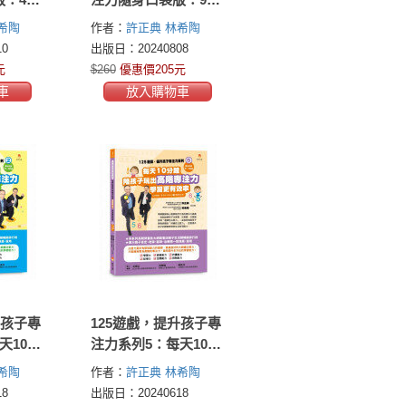
戲，隨
個迷宮遊戲，隨時隨
希陶
作者：
許正典
林希陶
子的專
地玩出孩子的專注力
0
出版日：20240808
元
$260
優惠價205元
車
放入購物車
升孩子專
125遊戲，提升孩子專
天10分
注力系列5：每天10分
出高階
鐘，陪孩子玩出高階
希陶
作者：
許正典
林希陶
更有效
專注力，學習更有效
8
出版日：20240618