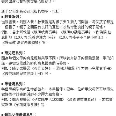
養育出身心智均衡發展的好孩子。
新手父母出版公司出版的類型，包括：
■ 教養系列：
從照書養，到照人養！教養就是對孩子天生潛力的開發，每個孩子都是
一個種子。親子之間要有良好的互動，才能增進良好的親子關係。
例如：呂宗昕教授《聰明唸書高手》《聰明IQ動腦高手》、傑佛瑞 伯
恩斯坦《10天內 培養專注力小孩》《10天內孩子不再是小霸王》、
《好家教 決定未來領袖》等。
■ 育兒通系列：
因為每個父母的育兒經驗與眾不同，所以養育孩子的經驗是第一手的知
識，更需要權威的經典育兒叢書隨時參閱。
例如：陳昭惠醫師《母乳最好》、湯國廷醫師《全方位小兒腸胃手冊》
《教你讀懂兒童健康手冊》等。
■ 準爸媽系列：
每個母親孕育新生命都該有一本書相伴。要每一位新手父母們可以事先
做好懷孕計畫而減輕不少壓力和負擔。
例如：鄭志堅醫師《孕媽咪生活100問》《產後減重快易通》、媽媽寶
寶雜誌《孕期健康食譜》等。
■ 新手父母嚴選系列：