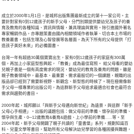
成立於2000年1月1日，是城邦出版集團最新成立的第十一家公司。主
要針對家有0到12歲孩子的新手父母，分門別類提供嬰幼兒及孩子的養
育及教育的各種知識、資訊與情報，兼具理論與實用。除引進國外著名
專家暢銷作品，亦專題策畫由國內相關領域作者執筆、切合本土市場的
教養叢書，包括生理及心智發展等各層面，為天下所有的父母提供「打
造孩子美好未來」的必備圖書。
台灣一年有超過30萬個寶寶出生，家有0到12歲孩子的家庭有300萬
個，再加上小家庭型態興起，「教養」成為最佳寫照。 給父母看的嬰幼
兒親子書是一個有高度需求的現況，嬰幼兒的教育及養育的問題，雖是
親子教養領域中，最基本、最重要、需求最殷切的一個課題，親職的出
版品卻已經到了需要新視野、新觀念、新型態的時候了。現在極需像新
手父母一樣專業的出版公司，為這群新手父母追求最適合社會也最符合
需求與趨勢的書目。
2000年起，城邦願以「與新手父母邁向新世紀」為遠景，與這群「新手
父母心手相連」。出版的議題包括：做父母前的準備、懷孕前的準備、
懷孕與生產、0─12歲教育&養育&遊戲、上小學前的準備......等。至
2004年起，新手父母開闢了親子共讀的「童書堡」系列，規劃知識百
科、兒童文學等書目，幫助所有父母解決幼兒學習的各種困擾與難題，