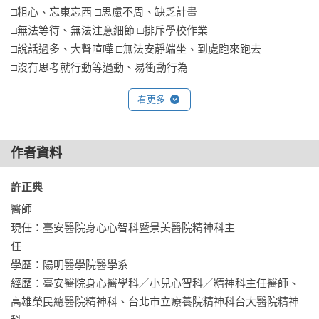
□粗心、忘東忘西 □思慮不周、缺乏計畫

□無法等待、無法注意細節 □排斥學校作業

□說話過多、大聲喧嘩 □無法安靜端坐、到處跑來跑去

□沒有思考就行動等過動、易衝動行為

看更多
【專業推薦】

姜忠信  政治大學心理學系教授兼系主任

黃暉庭  臺安醫院院長

作者資料
臧汝芬 台灣專注力研究學會理事長

曾心怡 伴旅心理治療所所長、伴旅馥心心理治療所 執行長、曾
許正典 
心怡臨床心理師

醫師

現任：臺安醫院身心心智科暨景美醫院精神科主
【如何使用這本遊戲書？】

任　　　　　　

孩子的世界就是玩的世界，藉由好玩的遊戲來培養孩子的專注
學歷：陽明醫學院醫學系

力，才是最有效率的做法！但別忘囉！遊戲進行中要適時的給
經歷：臺安醫院身心醫學科／小兒心智科／精神科主任醫師、
予孩子肯定及鼓勵。

高雄榮民總醫院精神科、台北市立療養院精神科台大醫院精神
隨身口袋版，便於攜帶，可在外出狀態下使用。進行前，盡量