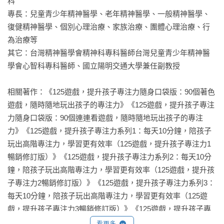
科

找到平坦的桌面，才有利紙筆遊戲。

專長：兒童青少年精神醫學、老年精神醫學、一般精神醫學、
復健精神醫學、個別心理治療、家族治療、團體心理治療、行
．用對方法！以「集中式注意力」為出發點，設計出一連串注
為治療等

意看、注意聽、注意細節的遊戲。

其它：台灣精神醫學會精神科專科醫師台灣兒童青少年精神醫
．每天陪玩10分鐘！一般約3到6個月，注意力才會有所改善，
學會心智科專科醫師、國立陽明交通大學兼任副教授

可先從每日陪玩10分鐘開始，至多30分鐘。

．鼓勵與陪伴是重點！鼓勵孩子多看、多想，當孩子答對時給
相關著作：《125遊戲，提升孩子專注力隨身口袋版：90個著色
予讚賞，完成時給予正向回饋。

遊戲，隨時隨地玩出孩子的專注力》《125遊戲，提升孩子專注
．臨床運用確實有用！所有遊戲皆實際應用於臨床工作上，確
力隨身口袋版：90個連連看遊戲，隨時隨地玩出孩子的專注
實有助逐步提升孩子的專注力。

力》《125遊戲，提升孩子專注力系列1：每天10分鐘，陪孩子
．5歲以上都適合玩！本遊戲書難度分為易、中、難，可依照孩
玩出高階專注力，學習更有效率（125遊戲，提升孩子專注力1
子的能力並陪同進行遊戲。
暢銷修訂版）》《125遊戲，提升孩子專注力系列2：每天10分
鐘，陪孩子玩出高階專注力，學習更有效率（125遊戲，提升孩
子專注力2暢銷修訂版）》《125遊戲，提升孩子專注力系列3：
每天10分鐘，陪孩子玩出高階專注力，學習更有效率（125遊
戲，提升孩子專注力3暢銷修訂版）》《125遊戲，提升孩子專
注力系列4：每天10分鐘，陪孩子玩出高階專注力，學習更有效
看更多