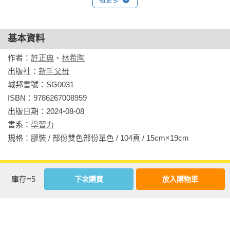
率（125遊戲，提升孩子專注力4暢銷修訂版）》《125遊戲，提
升孩子專注力系列5：每天10分鐘，陪孩子玩出高階專注力，學
習更有效率（125遊戲，提升孩子專注力5暢銷修訂版）》《125
基本資料
遊戲，提升孩子專注力系列6：每天10分鐘，陪孩子玩出高階專
作者：
許正典
、
林希陶
注力，學習更有效率（125遊戲，提升孩子專注力6暢銷修訂
出版社：
新手父母
版）》《99迷宮遊戲，把專心變有趣暢銷增訂版》《99連連看
城邦書號：SG0031

遊戲，把專心變有趣暢銷增訂版》《99著色遊戲，把專心變有
ISBN：9786267008959

趣》《99迷宮遊戲，把專心變有趣》《99連連看遊戲，把專心
出版日期：2024-08-08

變有趣》《125遊戲，提升孩子專注力6》《125遊戲，提升孩子
書系：
學習力
專注力5》《125遊戲，提升孩子專注力4》《125遊戲，提升孩
規格：膠裝 / 部份雙色部份單色 / 104頁 / 15cm×19cm                
子專注力3》《125遊戲，提升孩子專注力2》《125遊戲提升孩
子專注力1》《125遊戲，有效提昇專注力》《125遊戲，玩出專
相關書籍
注力》

庫存=5
下次購買
放入購物車
同作者
同書系
同分類
同出版社
林希陶 
臨床心理師

現任：高雄市立成功特殊教育學校 臨床心理師
