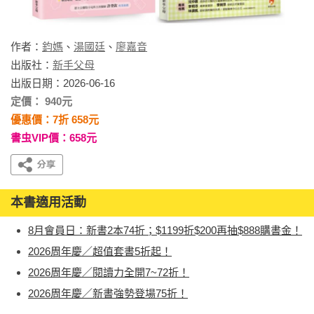
作者：
鈞媽
、
湯國廷
、
廖嘉音
出版社：
新手父母
出版日期：2026-06-16
定價： 940元
優惠價：7折 658元
書虫VIP價：658元
本書適用活動
8月會員日：新書2本74折；$1199折$200再抽$888購書金！
2026周年慶／超值套書5折起！
2026周年慶／閱讀力全開7~72折！
2026周年慶／新書強勢登場75折！