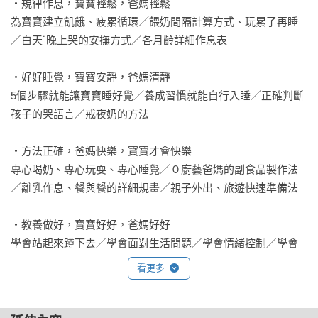
‧規律作息，寶寶輕鬆，爸媽輕鬆

為寶寶建立飢餓、疲累循環／餵奶間隔計算方式、玩累了再睡
／白天˙晚上哭的安撫方式／各月齡詳細作息表

‧好好睡覺，寶寶安靜，爸媽清靜

5個步驟就能讓寶寶睡好覺／養成習慣就能自行入睡／正確判斷
孩子的哭語言／戒夜奶的方法

‧方法正確，爸媽快樂，寶寶才會快樂

專心喝奶、專心玩耍、專心睡覺／０廚藝爸媽的副食品製作法
／離乳作息、餐與餐的詳細規畫／親子外出、旅遊快速準備法

‧教養做好，寶寶好好，爸媽好好

學會站起來蹲下去／學會面對生活問題／學會情緒控制／學會
吃、學會睡、學會自己玩

看更多
‧吃對營養，寶寶壯壯，爸媽笑笑

適當轉換食物型態、作息／粥要美味有作法／副食品吃對，健