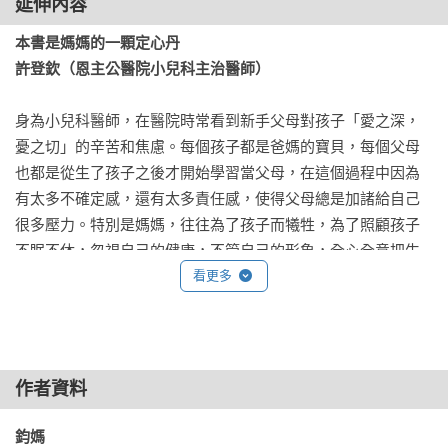
延伸內容
康不怕胖／鈞媽獨家好粥，全家頭好壯壯……

本書是媽媽的一顆定心丹

許登欽（恩主公醫院小兒科主治醫師）
〔第二冊內容〕營養師&兒科醫師副食品配方〔修訂版〕：100 
道營養菜單，補鐵、強鋅、低敏、增D，從第一口就為寶寶的健
身為小兒科醫師，在醫院時常看到新手父母對孩子「愛之深，
康打底！
憂之切」的辛苦和焦慮。每個孩子都是爸媽的寶貝，每個父母
也都是從生了孩子之後才開始學習當父母，在這個過程中因為
第一口副食品就要吃得對！

有太多不確定感，還有太多責任感，使得父母總是加諸給自己
補充鐵質、強化鋅、增加維生素D攝取，最科學、最專業、最全
很多壓力。特別是媽媽，往往為了孩子而犧牲，為了照顧孩子
面的飲食關鍵報告及腸胃養成書，讓寶寶聰明吃「對」每一口
不眠不休，忽視自己的健康，不管自己的形象，全心全意把生
副食品，全方位補充營養。

命奉獻給孩子。可見母愛之偉大！

看更多
全新增訂

素食寶寶營養攝取要點

在與孩子這樣的磨合過程中，有的媽媽會甘之如飴，有的媽媽
維生素D、B12補充法

卻是加深了自己的憂鬱。其實，新手媽媽不必這麼辛苦摸索，
營養補充．腸胃照顧提醒，讓寶寶的每一口都吃得健康

本書提供了你一套方法，使你很快就能在錯綜複雜的育兒道路
作者資料
上找到方向，讓你在每天亂七八糟的育兒生活裡還能輕易的得
0至24個月寶寶腸胃發展及所需營養提示。

到快樂。

鈞媽 
寶寶每日飲食量建議及一週食譜搭配示範。
