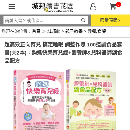
0
限量預購
您現在的位置：
首頁
＞
城邦館
>
親子教養
>
教養/育兒
超高效正向育兒 搞定睡眠 調整作息 100道副食品套
書(共2本)：鈞媽快樂育兒經+營養師&兒科醫師副食
品配方