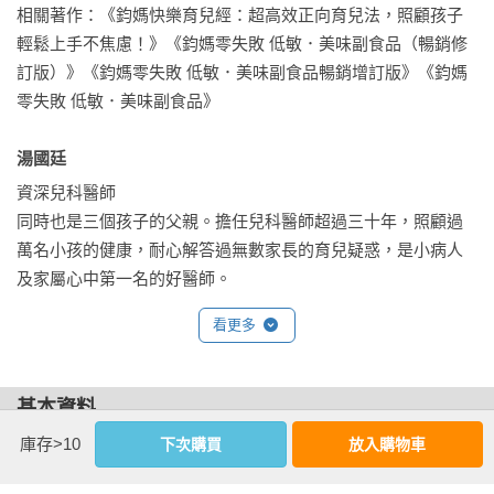
如：夜奶怎麼戒？奶和副食品怎麼分配？連要吃什麼副食品鈞
（註：待寶寶食用過單一口味的冰磚且無過敏反應後，就可以
相關著作：《鈞媽快樂育兒經：超高效正向育兒法，照顧孩子
媽也幫你準備好了。此外，再大一點的教養問題，例如：正確
搭配使用喔！）
輕鬆上手不焦慮！》《鈞媽零失敗 低敏．美味副食品（暢銷修
的教養態度、體會孩子的想法、尋找孩子哭鬧背後真正的原
訂版）》《鈞媽零失敗 低敏．美味副食品暢銷增訂版》《鈞媽
因、在當下控制場面的秘訣，以及怎樣陪孩子玩出智慧、玩出
零失敗 低敏．美味副食品》

腦力，幫助寶寶的各項發展……還有很多、很多你讀了會感動
的說「對！我想要知道的就是這個」的內容。你一定很需要這
湯國廷 
本書，而且會很喜歡這本書！

資深兒科醫師

同時也是三個孩子的父親。擔任兒科醫師超過三十年，照顧過
這本書的細膩與體貼，只有曾經用心照顧小孩的母親才寫得出
萬名小孩的健康，耐心解答過無數家長的育兒疑惑，是小病人
來，新手媽媽很難在坊間找到一本這樣的育兒秘笈，這就是一
及家屬心中第一名的好醫師。

本「嬰兒養育說明書」。雖然每個寶寶有自己的特質、成長的
每次門診時，總希望能將艱深的醫學名詞轉化成淺顯易懂的語
個別差異，但在你手忙腳亂時，這本書是一顆定心丹。你可跟
看更多
言，再用適當的比喻或自身的帶養經驗來讓病童父母寬心；此
著鈞媽做，或從鈞媽的經驗中得到同理心與安慰。在鈞媽的細
次集結多年的門診問答經驗成書，希望能為新手父母解惑，讓
細引導中，在你未知的領域，探索出你與你的寶寶獨特的相處
頭一年的育兒道路更輕鬆。

基本資料
模式。

〔學經歷〕

庫存>10
下次購買
放入購物車
作者：
鈞媽
、
湯國廷
、
廖嘉音
台大醫院北護分院小兒科主任

我與鈞媽相識多年，看到鈞在媽媽的照顧之中長得非常健康，
出版社：
新手父母
台大醫院北護分院門診中心主任

各方面發展都很優秀，情緒也很穩定。鈞媽很熱心的要與大家