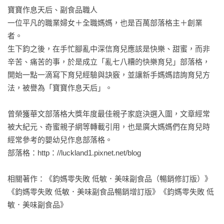
奶蛋素寶寶的營養補充法及一日食譜示範。

寶寶作息天后、副食品職人

這本書我讀了又讀，從字裡行間看到鈞媽的熱情和用心：為了
四季食材處理、烹調與過敏食材食用說明。

一位平凡的職業婦女＋全職媽媽，也是百萬部落格主＋創業
疼惜新手媽媽的辛苦，掏心掏肺的分享了養育鈞的點點滴滴，
營養成分分析，每一口都吃得對、吃得好。

者。

鉅細靡遺的告訴你照顧寶寶所要知道的大小事物。更棒的是，
生下鈞之後，在手忙腳亂中深信育兒應該是快樂、甜蜜，而非
書中闡述很多重要的醫學理論，讓讀者明瞭每個建議都有醫學
讓寶寶聰明攝取，忙碌媽咪小撇步！冰磚的搭配與運用Tips

辛苦、痛苦的事，於是成立「亂七八糟的快樂育兒」部落格，
根據。所以，這不只是一本經驗傳承的教養書，更是一本學問
一次購買不同種類、不同顏色的蔬菜與根莖類，製作成各色冰
開始一點一滴寫下育兒經驗與訣竅，並讓新手媽媽諮詢育兒方
精深的醫學書。

磚，每次烹調時挑選不同的冰磚做組合，聰明搭配五色蔬果，
法，被譽為「寶寶作息天后」。

讓寶寶吃出健康！

本書讓我最感動的是：綜合了「親密育兒法」、「百歲育兒
曾榮獲華文部落格大獎年度最佳親子家庭決選入圍，文章經常
法」，再加上自己的切身經驗，融合成為「媽媽萬歲育兒
例如：

被大紀元、奇蜜親子網等轉載引用，也是廣大媽媽們在育兒時
法」！我愈讀愈有滋味，欲罷不能，而且獲益良多。例如新生
冰磚種類：紅甜椒泥磚、南瓜泥磚、雞肉泥磚

經常參考的嬰幼兒作息部落格。

兒的睡眠周期：怎麼樣幫助寶寶自然入睡、怎麼樣調整作息才
部落格：http：//luckland1.pixnet.net/blog

能讓媽媽輕鬆而寶寶健康。你一定會在書裡發現經常碰到又找
搭配建議：

不到解答的問題，例如：不知道孩子的睡眠到底夠不夠，只知
南瓜雞肉泥：雞肉泥+雞肉泥

相關著作：《鈞媽零失敗 低敏．美味副食品（暢銷修訂版）》
道自己永遠無法得到足夠的休息；當嬰兒哭時如何靠不同的哭
甜椒雞肉泥：紅甜椒泥+雞肉泥

《鈞媽零失敗 低敏．美味副食品暢銷增訂版》《鈞媽零失敗 低
聲判斷寶寶的需求，適度去滿足寶寶讓他得到安全感卻不會造
甜椒南瓜泥：紅甜椒泥+南瓜泥

敏．美味副食品》

成依賴。還有，你將會碰到卻無從問起而深深困擾的問題，例
南瓜甜椒雞肉泥：紅甜椒泥+南瓜泥+雞肉泥
