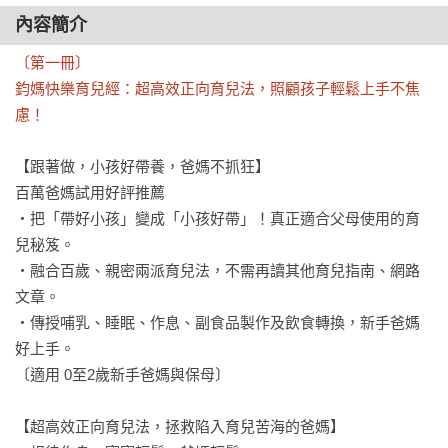
內容簡介
〔第一冊〕

鈞媽快樂育兒經：超高效正向育兒法，照顧孩子輕鬆上手不焦
慮！
【跟著做，小孩好帶養，爸媽不抓狂】

百萬爸媽試用好評推薦

‧把「帶好小孩」變成「小孩好帶」！真正適合父母使用的育
兒秘笈。

‧融合百歲、親密兩派育兒法，不需再讀其他育兒指南、網路
文章。

‧傳授哺乳、睡眠、作息、副食品製作及飲食轉換，新手爸媽
好上手。

〔適用 0至2歲新手爸媽與保母〕

【超高效正向育兒法，拯救陷入育兒苦海的爸媽】
