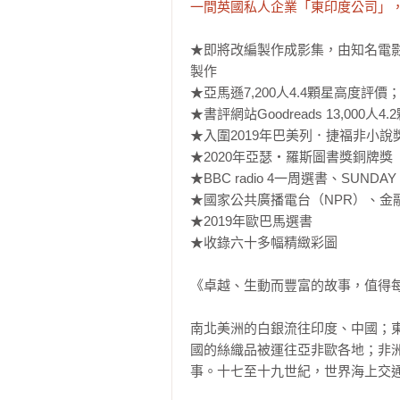
一間英國私人企業「東印度公司」
★即將改編製作成影集，由知名電影製作人Si
製作

★亞馬遜7,200人4.4顆星高度評
★書評網站Goodreads 13,000人4
★入圍2019年巴美列．捷福非小說
★2020年亞瑟‧羅斯圖書獎銅牌獎

★BBC radio 4一周選書、SUNDAY
★國家公共廣播電台（NPR）、金
★2019年歐巴馬選書

★收錄六十多幅精緻彩圖

《卓越、生動而豐富的故事，值得每
南北美洲的白銀流往印度、中國；
國的絲織品被運往亞非歐各地；非
事。十七至十九世紀，世界海上交通