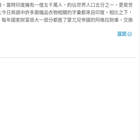
峰，當時印度擁有一億五千萬人，約佔世界人口五分之一，更是世
此今日英語中許多跟織品衣物相關的字彙都來自印度。相比之下，
，每年國家財富很大一部分都進了蒙兀兒帝國的阿格拉財庫，交換
英國大使在蒙兀兒皇帝眼中，還不如蘇菲派賢人來得重要。從阿克
展開
兒王室年收入，折合今日幣值達百億英鎊，是歷史上最有錢的帝
個世紀中，從早期的加勒比海海盜私掠船起家，演化成擁有私軍護
時將光耀偉大的蒙兀兒帝國納入武力羽翼下，最後成為公司的傀儡
辦公室的東印度公司，十八世紀中奪取大片印度土地。一間私人公
暴力，英國國會與東印度公司逐漸共生的關係，以及十八世紀的印
中，暢銷書作者威廉．達爾林普，以生花妙筆，演述一七○九年蒙兀
去世後至一八○三年英國東印度公司征服蒙兀兒帝國首都德里之間，
國東印度公司如何趁機在南亞崛起，成為帝國。《大亂局》同時訴
起，以及鏡像般的蒙兀兒帝國殞落。這個故事也尚未結束，《大亂
」的第一部，接著是《白蒙兀兒人》（White Mughals）、《王
 King）以及《最後的蒙兀爾人》（the Last Mughal）。（此四部曲皆將由