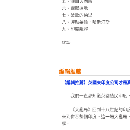
五、濺血與困惑 

歷史學者為英國東印度公司的驚人
六、饑饉遍地 

國；腓特烈大帝 的軍事創新給歐
七、破敗的德里 

的創新，讓東印度公司得以在短時
八、彈劾華倫．哈斯汀斯 

築，獵虎遊樂與總督府波卡舞會的
九、印度軀體 

易所裡起起伏伏的公司股價。

終話

事實上，英國東印度公司可能發明
字彙

發現首度以公司股票收買國會議員，
註釋

參考書目
｜中研院史語所研究員　陳國棟　專
編輯推薦
【編輯推薦】英國東印度公司才是
國內外專家、媒體一致推薦：

　　我們一直都知道英國殖民印度，
Seayu｜即食歷史網站負責人、《
方天賜｜國立清華大學印度中心副主
　　《大亂局》回到十八世紀的印
江懷哲｜作家

來到併吞整個印度。這一場大亂局
孟買春秋喬伊斯｜作家

權。

柯睿信｜「歷史說書人History Storyt