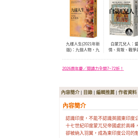
九樣人生(2021年新
白蒙兀兒人：
版)：九個人物，九
情、背叛、戰爭
種生命故事，在現
十八世紀的印
代印度的蛻變風暴
中守護著信仰的尊
2026周年慶／閱讀力全開7~72折！
嚴
內容簡介
|
目錄
|
編輯推薦
|
作者資料
內容簡介
認識印度，不能不認識英國東印度公
十七世紀印度蒙兀兒帝國處於高峰，
卻被納入羽翼，成為東印度公司的魁