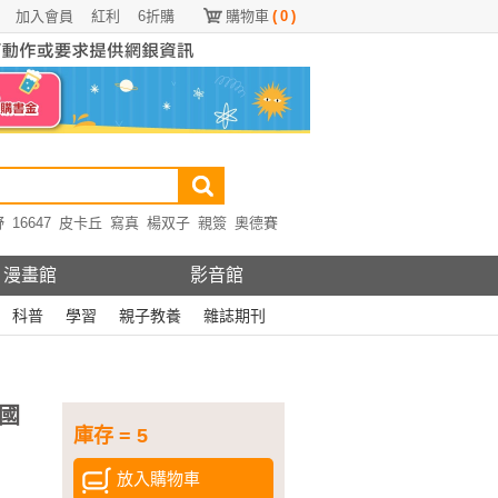
加入會員
紅利
6折購
購物車
(
0
)
野
16647
皮卡丘
寫真
楊双子
親簽
奧德賽
漫畫館
影音館
科普
學習
親子教養
雜誌期刊
國
庫存 = 5
放入購物車