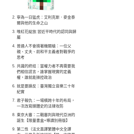
寧為一日猛虎：艾利克斯．麥金泰
爾與他的生命之山
唯紅花綻放:習近平時代的認同與歸
屬
普通人不會揹著機關槍：一位父
親、丈夫、前和平主義者對戰爭的
思考
共識的終結：當權力者不再需要我
們相信謊言，誰掌握現實的定義
權，誰就能操控政治
就是要躁反：臺灣獨立音樂三十年
紀實
君子報仇：一場橫跨十年的布局，
一次改寫媒體史的法律攻防
東京大審：二戰審判與現代亞洲的
誕生【限量書盒+導讀別冊版】
第二性（法文直譯繁體中文全譯