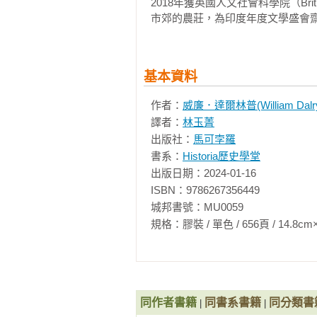
2018年獲英國人文社會科學院（Bri
來說都值得一讀。」──國家公共廣播
市郊的農莊，為印度年度文學盛會齋普爾文學祭
◆「引人入勝…《大亂局》充分利
多令人愉快的段落，包括華倫．哈斯汀斯（Wa
基本資料
之間的決鬥，以及沙．阿蘭（Shah
以及充滿戰鬥場面的場景…達爾林
作者：
威廉．達爾林普(William Dalry
評》

譯者：
林玉菁
出版社：
馬可孛羅
◆「一本充滿活力、引人入勝的書
書系：
Historia歷史學堂
林普充滿活力且詳細的敘述將足以
出版日期：2024-01-16

成就在於他將這家公司的崛起置於後
ISBN：9786267356449

城邦書號：MU0059

◆「《大亂局》感覺多麼及時，令
規格：膠裝 / 單色 / 656頁 / 14.8cm×21cm 
面同樣卑鄙、掠奪和執著，就像備受嘲笑的
◆「威廉．達爾林普，印度過去和
史融入《大亂局》中，這是一本關
行為有深刻啟發。」──哈佛大學歷
同作者書籍
同書系書籍
同分類書
|
|