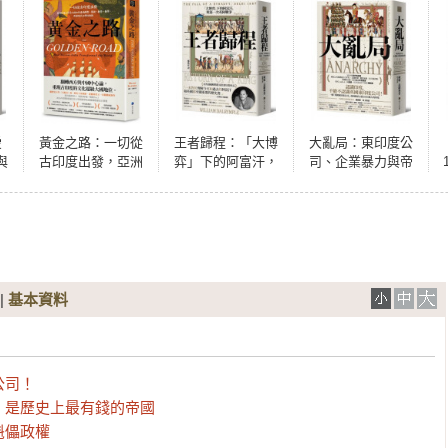
愛
黃金之路：一切從
王者歸程：「大博
大亂局：東印度公
與
古印度出發，亞洲
弈」下的阿富汗，
司、企業暴力與帝
度
的海上貿易之路如
與第一次英阿戰爭
國侵略
何透過佛教、藝
術、數學、醫學，
形塑現代文明的面
貌
|
基本資料
司！

是歷史上最有錢的帝國

儡政權
