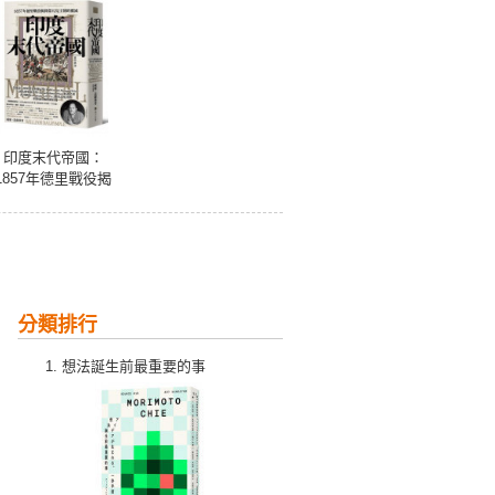
印度末代帝國：
1857年德里戰役揭
開蒙兀兒王朝的覆
滅
分類排行
想法誕生前最重要的事