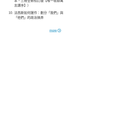
本，三冊全新校訂版【唯一收錄萬
言譯序】）
法西斯如何運作：劃分「我們」與
「他們」的政治操弄
more