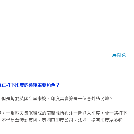
成就提出許多理由：蒙兀兒時代的印度裂解成許多相互競爭的小
洲公司帶來軍事上的優勢；特別是歐洲在行政治理、稅收與金融方面
間內募集大批可用資金。然而，在鮮紅色制服與帕拉第奧式宮殿建
背後，是公司會計師一本本列出收益損失的報表，以及倫敦證券交
了商業遊說這件事。一六九三年，公司成立不到一世紀之時，就被
展開
每年在重要議員與內閣成員身上，撒下一千兩百英鎊。

文導讀｜

真正打下印度的幕後主要角色？
但是對於英國皇室來說，印度其實算是一個意外殖民地？

奇怪歷史知識增加了！》作者、大眾歷史作家

任、臺灣印度研究協會理事長

度，一群匹夫流氓組成的商船隊伍孤注一擲進入印度，並一路打下
，不僅是牽涉到英國、英國東印度公司、法國，還有印度眾多強
eller」主編
