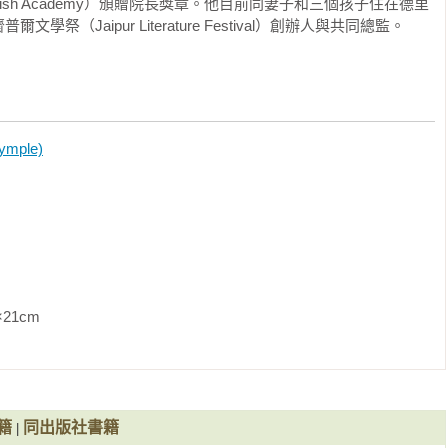
tish Academy）頒贈院長獎章。他目前同妻子和三個孩子住在德里
（NPR）

（Jaipur Literature Festival）創辦人與共同總監。
用多種語言的資料，並以璀璨的圖像呈現多角度的視角…這裡有很
rren Hastings）和菲利普．弗朗西斯（Philip Francis）
 Alam）被描繪為『一個對虛幻帝國幾乎一無所知的盲目統治者』，
普已將我們帶到了歷史書能夠達到和實現的極限。」──《洛杉磯書
mple)
，從會計師事務所一直到戰場，途中揭示了愛國神話的虛假。達爾
讓許多讀者熱情拜讀《大亂局》。但他更具新意且可說是更偉大的
期蒙兀兒印度政治動盪的脈絡中。」──《衛報》

人驚訝地與當下情境契合…它提醒我們，早期的資本主義在謀利方
               
後期模式一樣。」──《每日野獸》（The Daily Beast）

現在最多才多藝的編年史家之一，將另一個複雜但極具時效性的歷
於東印度公司崛起為帝國霸主的令人毛骨悚然的敘述，對當今企業
史學系教授瑪雅．賈桑諾夫

籍
同出版社書籍
|