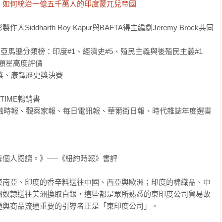
，如何統治一億五千萬人的印度蒙兀兒帝國
ddharth Roy Kapur與BAFTA得主編劇Jeremy Brock共同
價；亞馬遜分類榜：印度#1、經濟史#5、殖民主義與後殖民主義#1

.2顆星高度評價

獎、康鐸歷史獎決賽

 TIME暢銷書

融時報、觀察家報、每日電訊報、華爾街日報、時代雜誌年度選書

個人閱讀。》──《紐約時報》書評

東南亞、印度的香辛料送往中國、西亞與歐洲；印度的棉織品、中
洲奴隸送往美洲換取白銀，這些都是眾所熟悉的東印度公司貿易故
與商品流通重要的引導者正是「東印度公司」。
