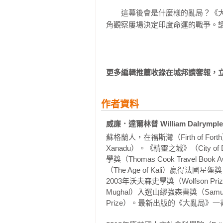
陳國棟｜中研院史語所研究員

　　這幕後會是什麼樣的亂局？《
黃偉雯｜前馬來西亞華文中學校長、
角觀察屢場決定印度命運的戰爭。讀
黃哲翰｜轉角國際專欄作家

蔣竹山｜中央大學歷史所副教授

蔡蔚群｜北一女中歷史科教師

蔡依橙｜「陪你看國際新聞」創辦人
更多編輯推薦收錄在城邦讀饗報，
謝金魚｜歷史作家

◆「正如威廉．達爾林普在他充滿
作者資料
的資本主義組織…達爾林普先生為
喊。作為敘述印度歷史學家，達爾
威廉．達爾林普 William Dalrymple
事，更洋溢著無法撲滅的道德激情。
蘇格蘭人，在福斯灣（Firth of 
Xanadu）。《精靈之城》（City of 
◆「出色…生動而豐富的故事…這
學獎（Thomas Cook Trave
（The Age of Kali）贏得法國星盤獎
度公司在當時和現在的世界中扮演
2003年沃夫森史學獎（Wolfson P
報書評》

Mughal）入選山繆強森書獎（Samuel J
Prize）。最新出版的《大亂局》
◆「精彩…以精彩的細節講述的故
答的問題，而是它引發的有關公司