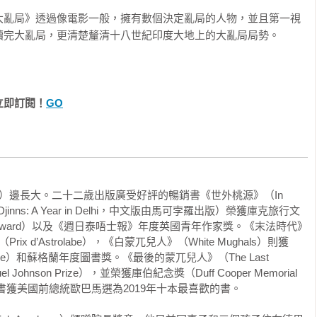
大亂局》透過像電影一般，擁有數個決定亂局的人物，並且第一視
作家

完大亂局，更清楚釐清十八世紀印度大地上的大亂局局勢。



立即訂閱！
GO
激情的歷史作品《大亂局》一書中展示，東印度公司世界上最先進
我們呈現了每一個刀劍劃過、每一項詐騙、每一聲呻吟和戰爭吶
林普無人可比。《大亂局》不僅是一個令人著迷的血腥和欺詐故
」──《華爾街日報》

Forth）邊長大。二十二歲出版廣受好評的暢銷書《世外桃源》（In 
Djinns: A Year in Delhi，中文版由馬可孛羅出版）榮獲庫克旅行文
本引人入勝的書最大的優勢或許在於它所引發的新問題，關於東印
l Book Award）以及《週日泰唔士報》年度英國青年作家獎。《末法時代》
（Prix d’Astrolabe），《白蒙兀兒人》（White Mughals）則獲
什麼角色…達爾林普的書對每個人來說都值得一讀。」──《紐約時
rize）和蘇格蘭年度圖書獎。《最後的蒙兀兒人》（The Last 
ohnson Prize），並榮獲庫伯紀念獎（Duff Cooper Memorial 
一書獲美國前總統歐巴馬選為2019年十本最喜歡的書。

事…這本令人不安但極具吸引力的書籍最大的價值也許不在於它回
權力濫用的新問題，無論是當時還是現在…達爾林普的書對每個人