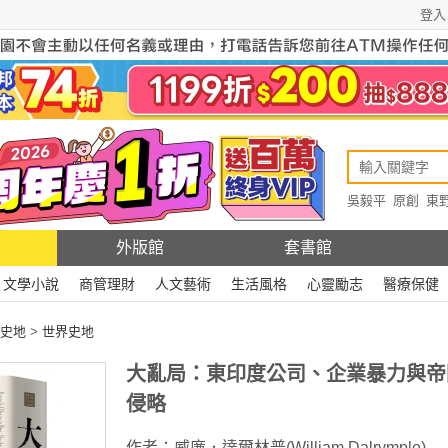
登入
吳毅平
原創
東
原創
Rewire
外版館
套書館
文學小說
商管理財
人文藝術
生活風格
心靈勵志
醫療保健
史地
>
世界史地
大亂局：東印度公司、企業暴力與帝
侵略
作者：
威廉．達爾林普(William Dalrymple)