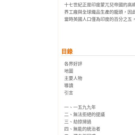
十七世紀正是印度蒙兀兒帝國的高
界工廠與全球織品生產的龍頭，因
當時英國人口僅為印度的百分之五
印度各種產品；即便如此，當時的
巴到沙賈汗三任皇帝經營下，蒙兀
國。

目錄
然而其中卻有這樣一間公司，在兩
衛的賺錢企業，甚至在一七六五年
各界好評

政權。倫敦總部只有五面窗戶大小
地圖

司能變成帝國，仰仗的是無情貪婪
主要人物

度大亂世機運。 在《大亂局》一書
導讀

兒帝國最後一位偉大皇帝奧倫則布
引言

將近百年的南亞歷史大亂局中，英
說兩個故事：東印度公司的暴力崛
一、一五九九年

局》為達爾林普的「東印度公司四部曲
二、無法拒絕的提議 

者歸程》（the Return of the
三、劫掠掃過

馬可孛羅出版）

四、無能的統治者
