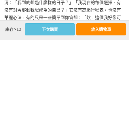
清：「我到底想過什麼樣的日子？」「我現在的每個選擇，有
正面再評估

沒有對齊那個我想成為的自己？」它沒有高壓行程表，也沒有
減少摩擦

華麗心法，有的只是一些簡單到你會想：「欸，這個我好像可
以開始試試看。」

第二十章   技巧三：擁抱痛苦

庫存>10
下次購買
放入購物車
如何擁抱不安

你可以從調整一個小習慣開始，也可以從一個老問題開始問自
ROAR法

己：「我真的甘願一直這樣下去嗎？」如果答案有點模糊，那
也許你該翻開這本書。它不會告訴你該怎麼做，但會陪你找到
第二十一章  覺知帶來毅力

問對問題的方法——那，已經是個很不錯的開始。
陷阱一：痛苦的情緒

陷阱二：錯望症候群

更多編輯推薦收錄在城邦讀饗報，立即訂閱！
GO
陷阱三：完美主義

第二十二章  覺知克服心煩意亂

影音
挑戰

多巴胺與腦

次序變動：目的先，愉悅後

方法一：僧侶週（多巴胺排毒）
