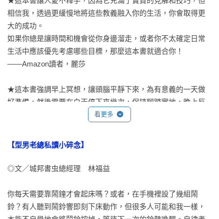
★這本書讓人愛不釋手，因為它充滿了寶貴的見解和技巧，但
練習五：深切渴望的冥想（紅利篇）

相信我，透過更緩慢地將這些教義融入你的生活，你會取得更
不要變得動彈不得

大的成功。

如果你總是讓時間和機會從你身邊溜走，或者你不太確定日常
第八章  心氣步驟二：放大目的

生活中應該優先考慮哪些目標，那麼這本書就適合你！ 

——Amazon讀者，麗莎

第九章  心氣步驟三：明確目的

寫下自己的SMART目標

★這本書強調早上冥想，讓頭腦平靜下來，為有意義的一天做
目標導向與過程導向

好準備，然後需要在白天停下來幾次，保持腳踏實地，晚上反
思，留意「我是否朝著自己的渴望邁出了一步，或者離我的渴
看更多
第十章  心氣步驟四：目的優先

望更遠了一步？」如果我們覺得自己已經偏離了渴望，我們要
三重承諾

鼓勵自己不要羞愧，而是看看可以學到什麼，以及下一步需要
【型男老總私讀小碎念】
採取哪些「小步驟」。這本書的大部分內容都是關於自我控
第十一章   心氣步驟五：解決自我破壞的問題

制、時間管理和控制生活中的干擾。

◎文／城邦書虫總經理　林福益

紅藥丸測試

我的渴望之一是每天運動。隨著年齡漸長，這種對自己的承諾
你每天需要靠鬧鐘才會起床嗎？或者，在手機裡設了幾組鬧
第十二章   心氣步驟六：培養心態

對於保持健康、吸引力和持續的生活品質非常重要。我可以很
鈴？有人聽到鬧鈴響即刻下床動作，但很多人可能和我一樣，
擁有權的優勢

開心地說，我現在每天都運動！事實上，使用喬瓦尼的技巧，