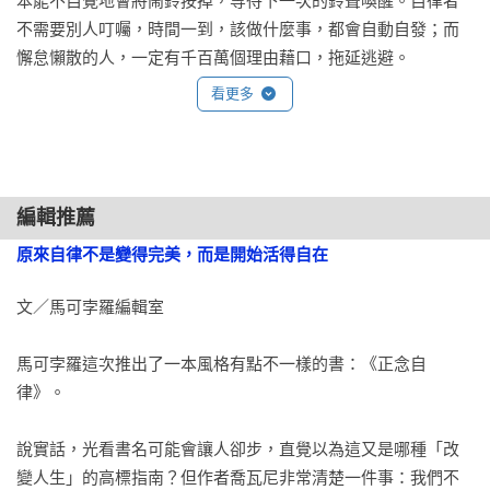
本能不自覺地會將鬧鈴按掉，等待下一次的鈴聲喚醒。自律者
自信的優勢

運動很容易放進我的日常生活。我現在真的很喜歡運動以及它
不需要別人叮囑，時間一到，該做什麼事，都會自動自發；而
如何建立自信

帶來的好處。

懈怠懶散的人，一定有千百萬個理由藉口，拖延逃避。

——Amazon讀者，G．芬內爾
第十三章  心氣步驟七：付出

看更多
自律，通常會與意志力與決心劃上等號，所以代表的就是自我
付出

要求與嚴格的堅持態度。正因為自律是一種違反大腦運作的挑
節制犧牲

戰，所以如果不是擁有超凡的決心與個性，忽然之間要養成自
平衡的付出

律的個性，著實痛苦，很容易放棄又回到原點。

練習：練習選擇令自己不安的事物

編輯推薦
原來自律不是變得完美，而是開始活得自在
只是，如果是明天要展開期待許多的出國旅行，飛機再早，肯
第十四章  真實面對自己

定影響不了起床的興奮迅速；想到要見到小別多日的另一半，
文／馬可孛羅編輯室

再晚睡也會早早起床梳洗打扮，完全不會貪睡賴床。早起這樣
第十五章  心氣的全貌

的自律，因為正念的激勵，成了不覺辛苦的正念自律。當我們
馬可孛羅這次推出了一本風格有點不一樣的書：《正念自
以正念來形成自律，不僅心甘情願，而且還甘之如飴呢！ 
第二根支柱：覺知

律》。

第十六章  覺知的原因與方式

說實話，光看書名可能會讓人卻步，直覺以為這又是哪種「改
自我覺知的力量

變人生」的高標指南？但作者喬瓦尼非常清楚一件事：我們不
自我覺知的特質
