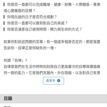
▎你是否一直都可以完成職場、健康、財務、人際關係、事業
或心靈層面的目標？

▎你現在過的日子是否符合規劃？

▎你是否一直都可以做到對自己的承諾？

▎你是否滿意自己使用時間、精力與生命的方式？

如果你對前述問題的答案，有一個或多個是否定的，那麼我要
告訴你，自律正是你缺失的一塊。

何謂「自律」?

自律是我們在生活中時時刻刻與自己更高層次的目標與價值維
持一致的能力。它是我們克服內、外在阻礙，以及對自己有意
義的一切全心投入的力量，並讓這股力量引導我們的思考方
看更多
式、做出選擇和採取行動，直到圓滿完成目標。

當今社會充滿各種令人分心的誘惑，而這種誘惑會削弱我們實
目錄
現長遠目標的能力。喬瓦尼．迪恩斯特的《正念自律》正是針