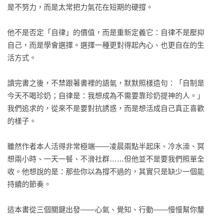
是不努力，而是太常把力氣花在短期的硬撐。

實踐一：冥想

實踐二：省思

他不是否定「自律」的價值，而是重新定義它：自律不是壓抑
實踐三：整合（PAW）

自己，而是學會選擇。選擇一種更對得起內心、也更自在的生
活方式。

第十七章   PAW方法

PAW步驟一：暫停

讀完書之後，不禁跟著書裡的語氣，默默照樣造句：「自制是
PAW步驟二：覺知

今天不喝珍奶；自律是：我想成為不需要靠珍奶提神的人。」
PAW步驟三：意志力

我們追求的，從來不是要對抗誘惑，而是想活成自己真正喜歡
的樣子。

第十八章   技巧一：轉移焦點

步驟一：拉大距離

雖然作者本人活得非常極端——凌晨兩點半起床、冷水澡、冥
步驟二：銘記心氣

想兩小時、一天一餐、不滑社群……但他並不是要我們照單全
步驟三：善待未來的自己

收。他想說的是：那些你以為撐不過的，其實只是缺少一個能
結果：衝突不再

持續的節奏。

第十九章   技巧二：轉換觀念

這本書從三個關鍵出發——心氣、覺知、行動——慢慢幫你釐
負面再評估
