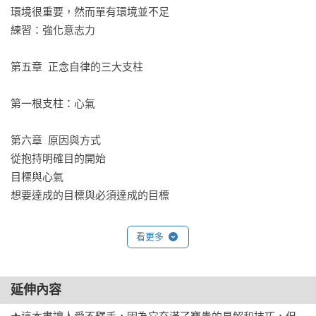
環境很重要，然而單有環境並不足

練習：強化意志力

第五章  正念自律的三大支柱

第一根支柱：心氣

第六章  原因與方式

從抱持明確目的開始

目標與心氣

想要達成的目標與必須達成的目標

第七章  心氣步驟一：找到目的

看更多
練習一：找到核心價值

練習二：更深層的為什麼

練習三：榜樣人物

延伸內容
練習四：構思心氣特質
