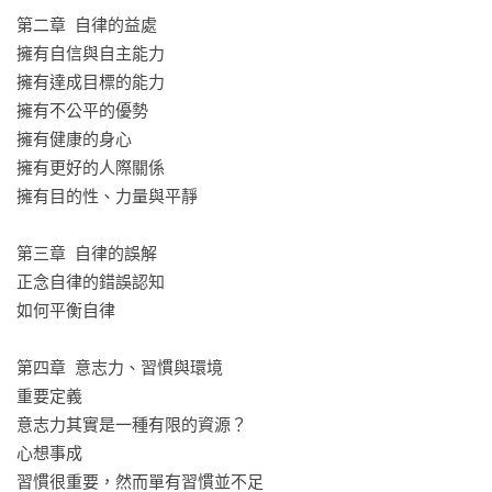
第二章  自律的益處

有別於與其他時間管理或強化動機的同類書籍，《正念自律》
擁有自信與自主能力

並未停留在表層技巧，而是從個人價值、心理機制到生活節
擁有達成目標的能力

奏，全方位建構一套深具轉化力的自我領導系統。書中多處強
擁有不公平的優勢

調「自律並非遺傳或天賦，而是一項可以學習與鍛鍊的技
擁有健康的身心

能」，為許多曾經嘗試改變卻屢屢失敗的讀者，提供了一條富
擁有更好的人際關係

含同理、覺察與力量的實踐之路。
擁有目的性、力量與平靜

第三章  自律的誤解

正念自律的錯誤認知

如何平衡自律

第四章  意志力、習慣與環境

重要定義

意志力其實是一種有限的資源？

心想事成

習慣很重要，然而單有習慣並不足
