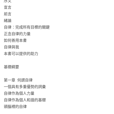
序文  

對這樣的時代困境所提出的一部深刻實用之作。本書從「正
宣言

念」與「自律」這兩個看似對立的概念出發，提出一套具備高
前言

度實踐性的三大支柱模型：心氣、覺知與行動。作者認為，唯
緒論

有將這三者整合，才能培養出真正持久且深層的自律。

自律：完成所有目標的關鍵

正念自律的力量

第一支柱「心氣」，代表的是與內在價值和人生目的連結的心
如何善用本書

理能量。作者引導讀者透過練習與省思，找到自己真正想成為
自律與我

的樣貌與核心動力，從而建立明確目標與堅定承諾。

本書可以提供的助力

第二支柱「覺知」，則是正念自律的靈魂。透過PAW方法
基礎綱要

（Pause 暫停、Awareness 覺知、Willpower 意志力）與冥想練
習，讀者學會辨識內在衝突、情緒困擾與藉口模式，進而以更
第一章  何謂自律

清明的心態做出符合長期利益的選擇。

一個具有多重優勢的詞彙

自律作為個人力量

第三支柱「行動」，聚焦於日常實踐與具體策略，包括如何建
自律作為個人和諧的基礎

立與微調習慣、設計獎勵機制、排除拖延與質疑，並且透過規
頭腦裡的自律

律的時間管理強化日常節奏感與紀律性。
