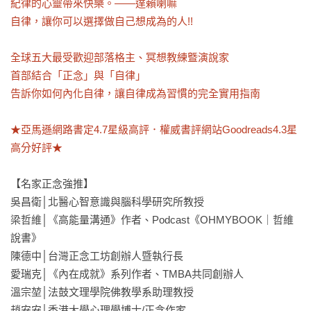
紀律的心靈帶來快樂。——達賴喇嘛

自律，讓你可以選擇做自己想成為的人!!

全球五大最受歡迎部落格主、冥想教練曁演說家

首部結合「正念」與「自律」

告訴你如何內化自律，讓自律成為習慣的完全實用指南

★亞馬遜網路書定4.7星級高評．權威書評網站Goodreads4.3星
高分好評★
【名家正念強推】

吳昌衛│北醫心智意識與腦科學研究所教授

梁哲維│《高能量溝通》作者、Podcast《OHMYBOOK｜哲維
說書》

陳德中│台灣正念工坊創辦人暨執行長

愛瑞克│《內在成就》系列作者、TMBA共同創辦人

溫宗堃│法鼓文理學院佛教學系助理教授

趙安安│香港大學心理學博士/正念作家
