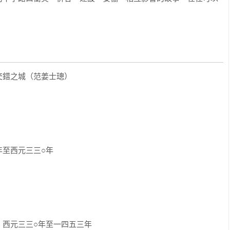
錯之城（范姜士璁）

至西元三三○年

西元三三○年至一四五三年
