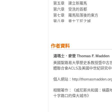
第五章　建立新羅馬

第六章　受洗的首都

第七章　羅馬陷落後的東方

第八章　查士丁尼之城

第九章　走過中世紀

第十章　陰謀叢生的拜占庭

第十一章　與野蠻人共桌

第十二章　財富與陰謀

作者資料
第十三章　失明者

湯瑪士．麥登 Thomas F. Madden
第十四章　拉丁世界的占領者

美國聖路易大學歷史系教授暨中古
第十五章　遺跡中的生活

體聯合會ACLS及美國中世紀研究中
第十六章　帝國末日

個人網站：http://thomasmadden.org
第三部　鄂圖曼帝國的君士坦丁堡，
第十七章　蜘蛛簾幕

相關著作：《威尼斯共和國：稱霸
第十八章　蘇萊曼大帝之城

十字路口的偉大城市》
第十九章　女人掌權的蘇丹國

第二十章　西方勢力再臨

第二十一章　歐洲病夫
