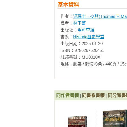
基本資料
第二十二章　帝國末日再臨

作者：
湯瑪士．麥登(Thomas F. Mad
第四部　伊斯坦堡，西元一九二三年
譯者：
林玉菁
第二十三章　進入現代

出版社：
馬可孛羅
書系：
Historia歷史學堂
誌謝

出版日期：2025-01-20

ISBN：9786267520451

城邦書號：MU0010X

規格：膠裝 / 部份彩色 / 440頁 / 15cm×21c
同作者書籍
同書系書籍
同分類書
|
|