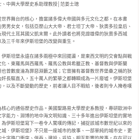
、中興大學歷史系助理教授│范姜士璁

處世界舞台的核心，擔當諸多偉大帝國與多元文化之都。在本書
的男男女女，包括亞歷山大大帝、君士坦丁大帝、狄奧多拉皇后、
及現代土耳其國父凱末爾。此外讀者也將見證雄偉的狄奧多西城
及三千年來伊斯坦堡的改變與重生。

，伊斯坦堡永遠在諸多兩極中來回擺盪，是東西文明的交會點與戰
文化、東羅馬與西羅馬、羅馬公教與希臘正教、基督教與伊斯蘭
但也曾數度淪為罪惡淵藪之城；它曾擁有基督教世界堡壘之稱的狄
內奸長驅直入，五十萬人的繁華之都轉瞬成為一片廢墟。伊斯坦堡
力，以及不斷變動的歷史，前者讓人目不暇給，後者則令人掩卷嘆
為核心的通俗歷史作品。美國聖路易大學歷史系教授，專研歐洲中
文字能力、淵博的地中海文明知識、三十多年進出伊斯坦堡的實地
，為伊斯坦堡寫下一卷令人驚嘆的傳記，捕捉該城市數世紀以來的
之城．伊斯坦堡》不只是一座城市的故事、一部單純的城市史，更
的十字路口衝突、併吞、建設、妥協、相互影響的故事，在在可以