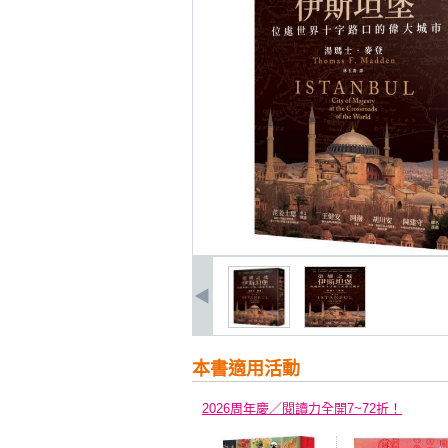
本書適用活動
2026周年慶／閱讀力全開7~72折！