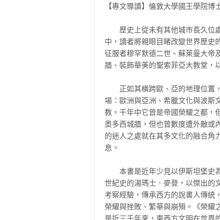
【專文導讀】倫敦大學國王學院博士
　　歷史上從未有其他城市長久位
中，讀者將親眼目睹改變世界歷史
征服者穆罕默德二世、蘇萊曼大帝
牆、裝飾華美的聖索菲亞大教堂，以
　　正如其橫跨歐、亞的地理位置
場：歐洲與亞洲、希臘文化與波斯
教。千年中它曾是帝國榮耀之都，
奧多西城牆，但也曾數度遭外敵或
的迷人之處就在其多文化的融合角
息。

　　本書是近年少見以伊斯坦堡史
世紀史的湯瑪士．麥登，以傑出的
考察經驗，傳承西方的說書人傳統
榮耀與挫敗、繁華與崩殞。《榮耀
是近三千年來，東西方文明在世界