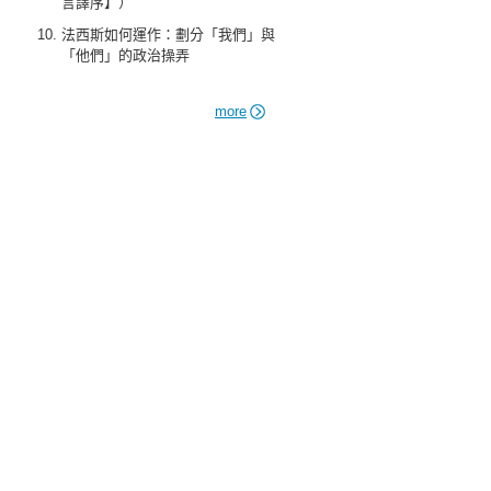
言譯序】）
法西斯如何運作：劃分「我們」與
「他們」的政治操弄
more