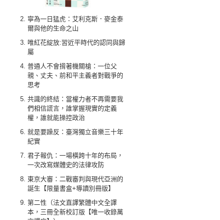
寧為一日猛虎：艾利克斯．麥金泰
爾與他的生命之山
唯紅花綻放:習近平時代的認同與歸
屬
普通人不會揹著機關槍：一位父
親、丈夫、前和平主義者對戰爭的
思考
共識的終結：當權力者不再需要我
們相信謊言，誰掌握現實的定義
權，誰就能操控政治
就是要躁反：臺灣獨立音樂三十年
紀實
君子報仇：一場橫跨十年的布局，
一次改寫媒體史的法律攻防
東京大審：二戰審判與現代亞洲的
誕生【限量書盒+導讀別冊版】
第二性（法文直譯繁體中文全譯
本，三冊全新校訂版【唯一收錄萬