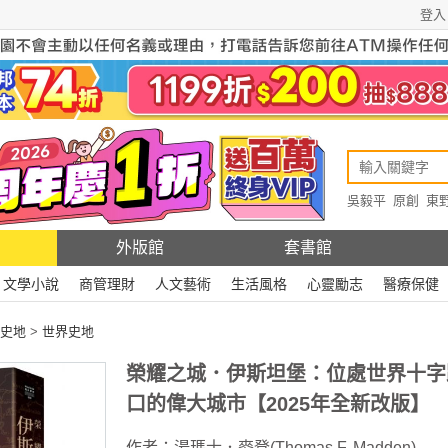
登入
吳毅平
原創
東
原創
Rewire
外版館
套書館
文學小說
商管理財
人文藝術
生活風格
心靈勵志
醫療保健
史地
>
世界史地
榮耀之城．伊斯坦堡：位處世界十字
口的偉大城市【2025年全新改版】
作者：
湯瑪士．麥登(Thomas F. Madden)