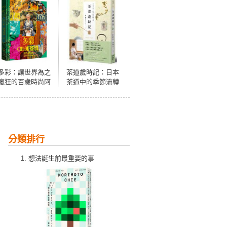
多彩：讓世界為之
茶道歲時記：日本
瘋狂的百歲時尚阿
茶道中的季節流轉
嬤艾瑞絲．埃普菲
之美
爾的多彩人生
分類排行
想法誕生前最重要的事