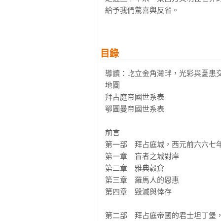
給予我們驚喜與反省。

目錄
導讀：屹立金角灣畔，光彩與憂患交
地圖

拜占庭帝國世系表

鄂圖曼帝國世系表

前言

第一部　拜占庭城，西元前六六七年
第一章　盲者之城對岸

第二章　雅典穀倉

第三章　羅馬人的恩惠

第四章　毀滅與倖存

第二部　拜占庭帝國的君士坦丁堡，