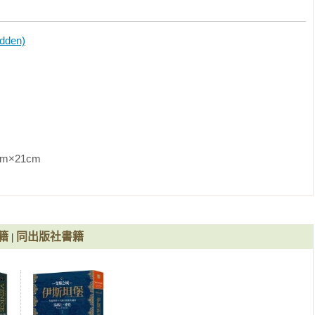
den)
至二○一六年

m                
籍
同出版社書籍
|