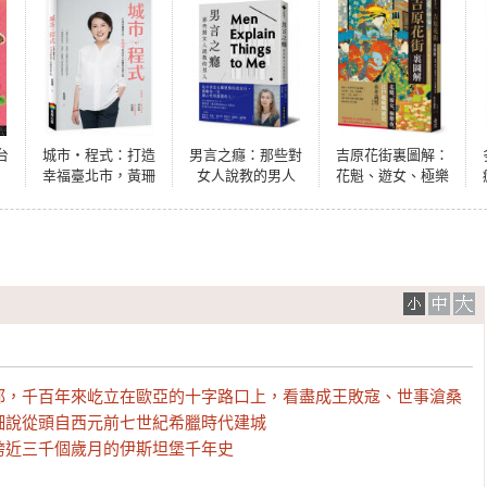
台
城市・程式：打造
男言之癮：那些對
吉原花街裏圖解：
幸福臺北市，黃珊
女人說教的男人
花魁、遊女、極樂
珊堅持初心的體制
夜，江戶遊廓風流
改革之旅
史【二版】
，千百年來屹立在歐亞的十字路口上，看盡成王敗寇、世事滄桑

說從頭自西元前七世紀希臘時代建城

跨近三千個歲月的伊斯坦堡千年史