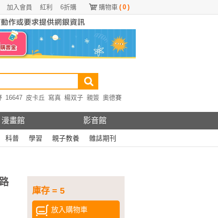
加入會員
紅利
6折購
購物車
(
0
)
野
16647
皮卡丘
寫真
楊双子
親簽
奧德賽
漫畫館
影音館
科普
學習
親子教養
雜誌期刊
路
庫存 = 5
放入購物車