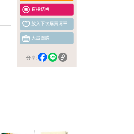
直接結帳
放入下次購買清單
大量團購
分享: