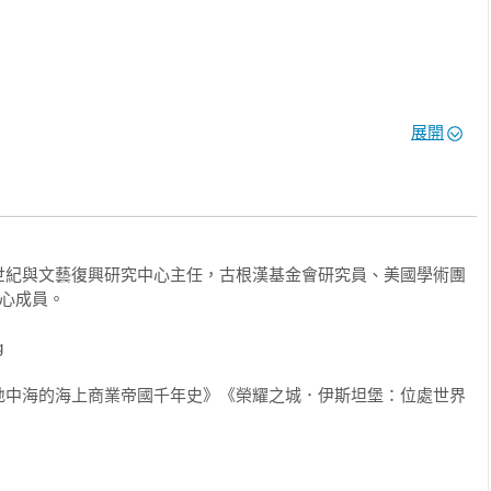
展開
世紀與文藝復興研究中心主任，古根漢基金會研究員、美國學術團
心成員。



西元一四五三年至一九二三年

地中海的海上商業帝國千年史》《榮耀之城．伊斯坦堡：位處世界