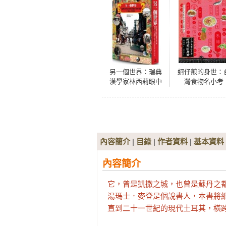
另一個世界：瑞典
蚵仔煎的身世：
漢學家林西莉眼中
灣食物名小考
的中國1961-
1962（復古裸背線
裝）
內容簡介
|
目錄
|
作者資料
|
基本資料
內容簡介
它，曾是凱撒之城，也曾是蘇丹之都
湯瑪士．麥登是個說書人，本書將細
直到二十一世紀的現代土耳其，橫