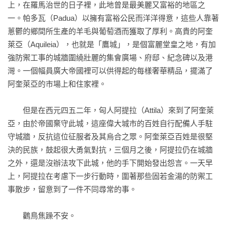
上，在羅馬治世的日子裡，此地曾是最美麗又富裕的地區之
一。帕多瓦（Padua）以擁有富裕公民而洋洋得意，這些人靠著
蔥鬱的鄉間所生產的羊毛與葡萄酒而獲取了厚利。高貴的阿奎
萊亞（Aquileia），也就是「鷹城」，是個富麗堂皇之地，有加
強防禦工事的城牆圍繞壯麗的集會廣場、府邸、紀念碑以及港
灣。一個幅員廣大帝國裡可以供得起的每樣奢華精品，擺滿了
阿奎萊亞的市場上和住家裡。

　　但是在西元四五二年，匈人阿提拉（Attila）來到了阿奎萊
亞，由於帝國棄守此城，這座偉大城市的百姓自行配備人手駐
守城牆，反抗這位征服者及其烏合之眾。阿奎萊亞百姓是很堅
決的民族，鼓起很大勇氣對抗，三個月之後，阿提拉仍在城牆
之外，還是沒辦法攻下此城，他的手下開始發出怨言。一天早
上，阿提拉在考慮下一步行動時，圍著那些固若金湯的防禦工
事散步，留意到了一件不同尋常的事。

　　鸛鳥焦躁不安。
