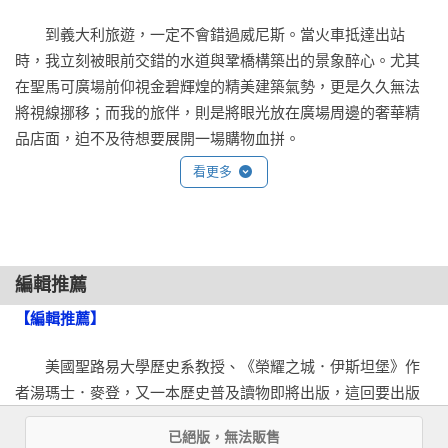
　　這些孤舟上走投無路的男女老幼正是日後歷史上最出色城
　　到義大利旅遊，一定不會錯過威尼斯。當火車抵達出站
市之一的創始人，雖然他們永不可能知道這一點。他們會為這
時，我立刻被眼前交錯的水道與鞏橋構築出的景象醉心。尤其
些只有沙灘、樹木和沼澤的列島帶來非凡的美麗，這就是威尼
在聖馬可廣場前仰視金碧輝煌的精美建築氣勢，更是久久無法
斯，一座跟世上任何城市迥異的城市，但這並非即時就發生的
將視線挪移；而我的旅伴，則是將眼光放在廣場周邊的奢華精
事。在好幾個世紀裡，潟湖一直停留在連串的島上群居社群狀
品店面，迫不及待想要展開一場購物血拼。

態，即使在里奧托（Rialto）周圍開始有了殖民定居點，威尼斯
看更多
卻仍是個用木頭和泥土興建的地方。不過這點也會改變。到了
　　說也奇特，這裡是吸引全球觀光客的觀光熱點，同時也是
十三世紀，威尼斯已不僅只是個建造在水上的城鎮，而是西歐
威尼斯地勢的最低之處──一個可能在大雨後被水淹沒之地。很
第二大城市了，有個稱霸海上的帝國，橫跨整片地中海，威尼
難想像，這樣的自然條件，竟能成就威尼斯這個繁華之城，並
斯與財富成了密不可分的概念，威尼斯人就用這財富興建了壯
曾威名遠播，是睥睨全球的財富之城。

麗的城市，這石頭與水的驚人組合至今仍令人驚嘆。

編輯推薦
【編輯推薦】
　　一千五百年前，這裡只是一片潟湖沙洲。威尼斯人為了逃
　　＊＊＊

離入侵義大利本土的日耳曼蠻族，開始於此構築出自己的一方
　　美國聖路易大學歷史系教授、《榮耀之城．伊斯坦堡》作
世外樂土。不僅奠定了現代資本主義經濟的基礎，更建立起人
　　威尼斯及其歷史向來都讓各行各業的人著迷。這是個充滿
者湯瑪士．麥登，又一本歷史普及讀物即將出版，這回要出版
類史上存在最久的共和體制，成為獨領地中海風騷數百年的一
矛盾的地方，一座沒有土地的城市，沒有領土的帝國。大家都
的是前書的姊妹作，跟君士坦丁堡有千年恩怨情史的《威尼斯
方之霸。即使昔日風華褪去，但遊客雲集蔚然而成的不可一
已絕版，無法販售
知道威尼斯，但很少有人知道「為什麼」它成為威尼斯，或者
共和國》城市史。
