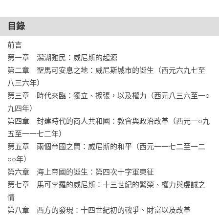
這不只是一個潟湖島嶼的故事，更是一千五百年來，地中海東
西方主要強權，在一群亡國難民折衝下，寫出歷史新頁的故
目錄
事。

前言

【國際書評】
第一章　潟湖難民：威尼斯的起源

麥登的這本書是神奇威尼斯的完美指南。他的書不僅有權威性
第二章　聖馬可安息之地：威尼斯城市的誕生（西元六九七至
和全面性，也一直有可讀性和趣味性。對於喜愛歐洲、喜歡歷
八三六年）

史，以及喜歡在扶手椅上神遊各地的讀者來說，不可以錯過本
第三章　時代來臨：獨立、擴張，以及權力（西元八三六至一○
書。

九四年）

——羅斯．金恩（Ross King）

第四章　封建時代的商人共和國：教會與政治改革（西元一○九
五至一一七二年）

麥登的這幅威尼斯肖像畫是這座城市豐富多采的藝術品之一，
第五章　兩個帝國之間：威尼斯的和平（西元一一七二至一二
那是一張由千載傳說編織而成的掛毯，裡頭有令人難忘的角
○○年）

色、膽大妄為的功績，以及鼓舞人心的勝利。這裡還有自由企
第六章　海上帝國的誕生：第四次十字軍東征

業與思想萌芽，東西方之間的航行和帝國建設，以及世界上最
第七章　馬可孛羅的威尼斯：十三世紀的繁榮、權力與虔誠之
偉大的建築、繪畫和音樂成就。麥登是一位天生的說書人，他
情

敏銳地注視著歷史上的諸多細節，從逃離匈奴王阿提拉的羅馬
第八章　西方的發現：十四世紀初的戰爭、財富以及改革

難民到蜂擁進入今日里瓦托的各國遊客。對於那些自認了解威