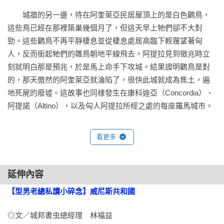
　　城牆的另一邊，待在阿奎萊亞民居屋頂上的是白色鸛鳥，
這些鳥已經在那裡築巢幾個月了，但這天早上牠們卻不大對
勁。這些鸛鳥不再平靜棲息並從棲息處居高臨下輕蔑望著匈
人，反而銜起牠們的雛鳥朝地平線飛去。阿提拉見到徵兆時立
刻就明白那是預兆，於是馬上命手下攻城。結果證明鸛鳥是對
的，那天傲然的阿奎萊亞就淪陷了，很快此城就成為焦土，遍
地死屍的廢墟。這故事也同樣發生在康科迪亞（Concordia）、
阿提諾（Altino），以及匈人阿提拉所經之處的每座羅馬城市。

　　歷劫之後的少數生還者尋找避難所，但卻找不到。羅馬本
看更多
身都岌岌可危了，他們還能往哪裡逃呢？大陸區已無安全撤退
之處，於是成群結隊的襤褸難民只好往附近潟湖的沼澤區去，
那是介於陸地與亞得里亞海之間的鹹水隱匿處。他們把家人以
延伸內容
及能蒐集到的一切東西都裝上船，划往一處新的水上世界裡的
【型男老總私讀小碎念】威尼斯共和國
沙洲上，在那裡找到安全，可以避開野蠻人。他們希望能在世
界末日裡生存下去。

◎文／城邦書虫總經理　林福益
