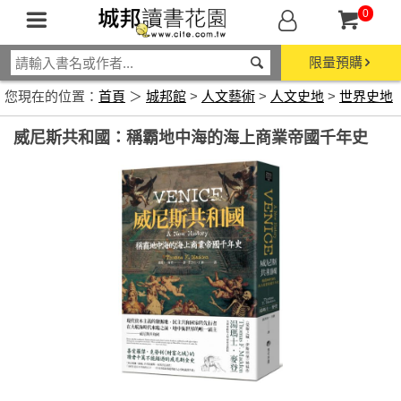
0
限量預購
您現在的位置：
首頁
＞
城邦館
>
人文藝術
>
人文史地
>
世界史地
威尼斯共和國：稱霸地中海的海上商業帝國千年史