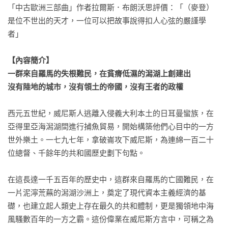
「中古歐洲三部曲」作者拉爾斯．布朗沃思評價：「（麥登）
是位不世出的天才，一位可以把故事說得扣人心弦的嚴謹學
者」

【內容簡介】

一群來自羅馬的失根難民，在貧瘠低濕的潟湖上創建出

沒有陸地的城市，沒有領土的帝國，沒有王者的政權
西元五世紀，威尼斯人逃離入侵義大利本土的日耳曼蠻族，在
亞得里亞海潟湖間進行捕魚貿易，開始構築他們心目中的一方
世外樂土。一七九七年，拿破崙攻下威尼斯，為連綿一百二十
位總督、千餘年的共和國歷史劃下句點。

在這長達一千五百年的歷史中，這群來自羅馬的亡國難民，在
一片泥濘荒蕪的潟湖沙洲上，奠定了現代資本主義經濟的基
礎，也建立起人類史上存在最久的共和體制，更是獨領地中海
風騷數百年的一方之霸。這份偉業在威尼斯方言中，可稱之為