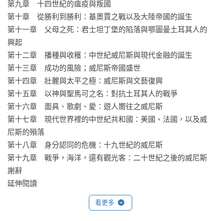
第九章　十四世紀的瘟疫與叛國

尼斯的人來說，麥登的書將帶來新的啟示，而對不熟悉威尼斯
第十章　從勝利到勝利：基奧賈之戰以及大陸帝國的誕生

的人來說，本書也可以提供全面的概述。

第十一章　父母之死：君士坦丁堡的陷落與鄂圖曼土耳其人的
——約翰．海爾（John R. Hale）

興起

第十二章　播種與收穫：中世紀威尼斯與現代金融的誕生

麥登是位不世出的天才，一位可以把故事說得扣人心弦的嚴謹
第十三章　成功的風險；威尼斯帝國盛世

學者。他用一種微妙的複雜性為威尼斯注入新的生命，使威尼
第十四章　壯麗與太平之極：威尼斯與文藝復興

斯人擺脫過往單面向銅臭商人的刻板形象。這本書非常地精
第十五章　以神與聖馬可之名：對抗土耳其人的戰爭

采。

第十六章　面具、歌劇、愛：遊人嚮往之威尼斯

——拉爾斯．布朗沃思，「中古歐洲三部曲」作者

第十七章　現代世界裡的中世紀共和國：美國、法國，以及威
尼斯的殞落

麥登描繪了一幅生動的圖像：一座沒有土地的城市、一個沒有
第十八章　身分認同的危機：十九世紀的威尼斯

國界的帝國。麥登這本充滿魅力的著作，可讀性與研究基礎兼
第十九章　戰爭，海洋，還有觀光客：二十世紀之後的威尼斯

具，走進了歷史學較不關注的一角，過往只有羅傑．克勞利的
謝辭

《財富之城》，以及約翰．朱利葉斯．諾里奇（John Julius 
延伸閱讀
Norwich）的《威尼斯史》曾觸及。讀畢本書，讀者將對這顆西
看更多
方文明史上的偉大明珠有一份新的敬意。

——《書單》雜誌
