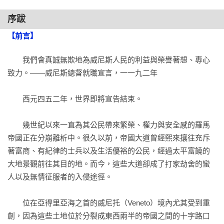
序跋
本書對威尼斯豐富多采的歷史進行了一回生動而清晰的全面考
察。

【前言】
——《西雅圖時報》

　　我們會真誠無欺地為威尼斯人民的利益與榮譽著想、專心
致力。——威尼斯總督就職宣言，一一九二年

威尼斯的海上帝國史是一道美味、誘人但又不那麼平靜的歷史
佳餚。

　　西元四五二年，世界即將宣告結束。

——《出版商週刊》
　　幾世紀以來一直為其公民帶來繁榮、權力與安全感的羅馬
帝國正在分崩離析中。很久以前，帝國大道曾經熙來攘往充斥
著富商、有紀律的士兵以及生活優裕的公民，經過太平富饒的
大地景觀前往其目的地。而今，這些大道卻成了打家劫舍的蠻
人以及無情征服者的入侵途徑。

　　位在亞得里亞海之首的威尼托（Veneto）境內尤其受到重
創，因為這些土地位於分裂成東西兩半的帝國之間的十字路口