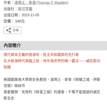
作者：
湯瑪士．麥登(Thomas F. Madden)
出版社：
馬可孛羅
出版日期：2019-11-05
定價： 540元
內容簡介
現代資本主義的發源地、民主共和國家的先行者

在大航海時代來臨之前，地中海世界的唯一霸主——威尼斯共
和國
美國聖路易大學歷史系教授，湯瑪士．麥登《榮耀之城．伊斯
坦堡》姊妹作

喜愛羅傑．克勞利《財富之城》的讀者，千萬不能錯過的威尼
斯全史
