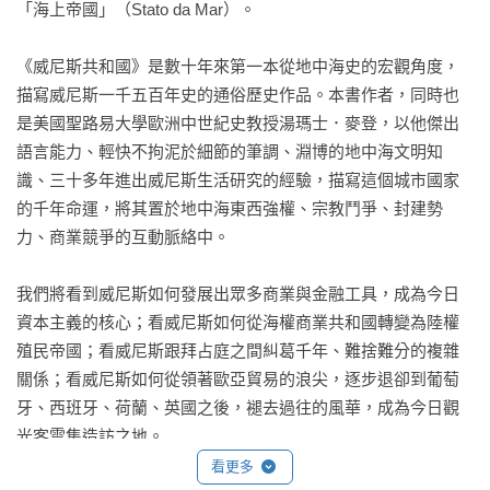
「海上帝國」（Stato da Mar）。

《威尼斯共和國》是數十年來第一本從地中海史的宏觀角度，
描寫威尼斯一千五百年史的通俗歷史作品。本書作者，同時也
是美國聖路易大學歐洲中世紀史教授湯瑪士．麥登，以他傑出
語言能力、輕快不拘泥於細節的筆調、淵博的地中海文明知
識、三十多年進出威尼斯生活研究的經驗，描寫這個城市國家
的千年命運，將其置於地中海東西強權、宗教鬥爭、封建勢
力、商業競爭的互動脈絡中。

我們將看到威尼斯如何發展出眾多商業與金融工具，成為今日
資本主義的核心；看威尼斯如何從海權商業共和國轉變為陸權
殖民帝國；看威尼斯跟拜占庭之間糾葛千年、難捨難分的複雜
關係；看威尼斯如何從領著歐亞貿易的浪尖，逐步退卻到葡萄
牙、西班牙、荷蘭、英國之後，褪去過往的風華，成為今日觀
光客雲集造訪之地。

看更多