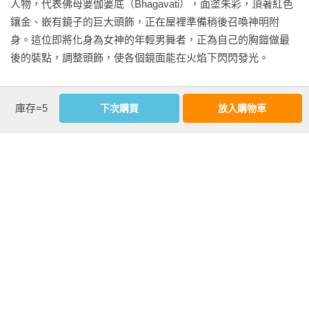
人物，代表佛母婆伽婆底（Bhagavati），面塗朱彩，頂著紅色
鑲金、嵌有鏡子的巨大頭飾，正在屋裡準備稍後召喚神明附
身。這位即將化身為女神的年輕男舞者，正為自己的胸鎧做最
後的裝點，調整頭飾，使各個鏡面能在火焰下閃閃發光。

　　在堆放一旁的衣衫、未使用的行頭，以及半完成的頭飾之
庫存=5
下次購買
放入購物車
間，有個健壯男子的黑影，一動不動地躺在茅舍最裡頭的草蓆
上。他正是我前來看望的哈里靼斯（Hari Das），也是這一帶最
著名、姿態最生動的泰嚴舞者。光著身子的他只纏了一條白色
掄吉，躺著讓一名少年在他的臉部和身體上妝。他的身軀和上
臂塗了黃顏料，兩頰抹上橙色薑黃，散發出一股刺激的氣味。
眼睛周圍畫了兩個黑色渦漩紋，臉頰上一對芒果狀斑塊，塗了
看更多
亮白色的米糊。少年化妝師用細椰子葉，在上頭熟練地畫出線
圈、渦狀花紋和蠍尾螺紋，最後再加上一道紅條紋，橫過兩邊
顴骨。

延伸內容
【導讀】謙卑的視角，迷人的織錦
　　我在哈里靼斯一旁的泥地坐了下來。我們閒談時，少年化
妝師逐漸將他變身為毗濕奴神（Vishnu）。我問他緊不緊張，