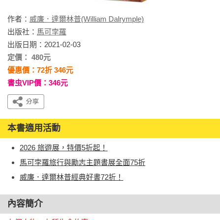
作者：
威廉．達爾林普(William Dalrymple)
出版社：
馬可孛羅
出版日期：2021-02-03
定價： 480元
優惠價：72折 346元
書虫VIP價：346元
本書適用活動
2026 旅遊展，特價5折起！
馬可孛羅旅行與勵志主題書展全面75折
威廉．達爾林普經典好書72折！
內容簡介