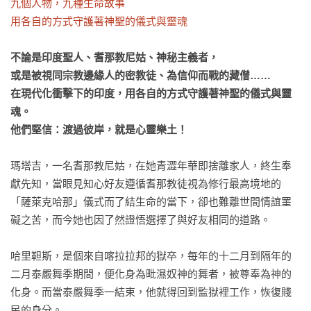
九個人物，九種生命故事

用各自的方式守護著神聖的儀式與靈魂
不論是印度聖人、耆那教尼姑、神秘主義者，

或是被視同宗教邊緣人的密教徒、為信仰而戰的藏僧……

在現代化衝擊下的印度，用各自的方式守護著神聖的儀式與靈
魂。

他們堅信：渡過彼岸，就是心靈樂土！
瑪塔吉，一名耆那教尼姑，在她青澀年華即捨離家人，終生奉
獻先知，當眼見知心好友遵循耆那教徒視為修行最高境地的
「薩萊克哈那」儀式而了結生命的當下，卻也難離世間情誼罣
礙之苦，而今她也因了然證悟選擇了與好友相同的道路。

哈里靼斯，是個來自喀拉拉邦的獄卒，每年的十二月到隔年的
二月泰嚴舞季期間，便化身為毗濕奴神的舞者，被尊奉為神的
化身。而當泰嚴舞季一結束，他就得回到監獄裡工作，恢復賤
民的身分。
