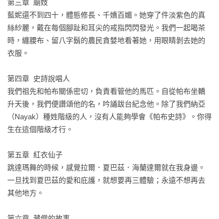
第三章  廟妓

藍妮還不到四十，體態修長、千嬌百媚。她穿了件淡紫色的真
達爾林普輕易取代了英國旅行作家羅勃．拜倫(Robert Byron)和
絲紗麗，戴在每個腳趾和耳尖的戒指閃閃發光。我們一起喝茶
派翠克．弗莫(Patrick Leigh Fermor) 的地位。

時，纏腰布、留八字鬍的農民貪婪地看著她，用眼睛剝去她的
——《衛報》年度好書選

衣服。

達爾林普是個才華洋溢的旅行作家和歷史學者。

第四章  史詩說唱人

——麥克斯．哈斯丁(Max Hastings)，《週日泰晤士報》

我們祖先和帕布關係密切，負責看管他的馬匹。自從帕布坐轎
升天後，我們便讚頌他的名，吟誦跋台紀念他。除了我們納亞
達爾林普之所以與眾不同，在於他對主題的津津樂道。每一頁
（Nayak）種姓階級的人，沒有人能夠學會《帕布史詩》。你得
都散發出他對印度的愛。他的研究深入，他的熱情具感染力，
生在這個階級才行。

他是無與倫比的嚮導。

達爾林普的文字神韻無窮、清晰流暢、風格優雅。

第五章  紅衣仙子

——《文學評論》

跳達瑪舞的時候，感覺拉爾．夏巴茲．海蘭達爾就在我身邊。
一旦找到夏巴茲的愛和庇護，就想要再三體驗；永遠不想再去
任何一個如此才氣橫發、受人讚揚、喝采、喜愛的傑出旅行作
其他地方。

家，必然擁有許多非比尋常的特點，威廉．達爾林普堪稱箇中
翹楚。達爾林普擅長傾聽他人的對話，媲美英國劇作家亞倫．
第六章  藏僧的故事
