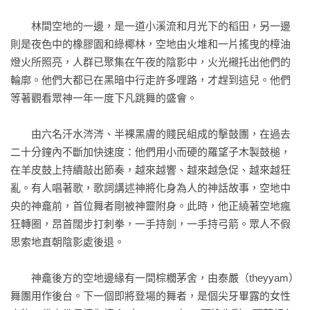
我們的歌是愛和知識的源泉。我們嘲弄傲慢的有錢人，挖苦偽
　　林間空地的一邊，是一道小溪流和月光下的稻田，另一邊
善的婆羅門。我們告訴人們，神不在廟裡、不在喜馬拉雅山
則是夜色中的橡膠園和綠椰林，空地由火堆和一片搖曳的樟油
上，也不在天上、地上或空中。一切都存在內心──真理自在人
燈火所照亮，人群已聚集在午夜的陰影中，火光襯托出他們的
心。
輪廓。他們大都已在黑暗中行走許多哩路，才趕到這兒。他們
等著觀看眾神一年一度下凡跳舞的盛會。

　　由六名汗水涔涔、半裸黑膚的賤民組成的擊鼓團，在過去
二十分鐘內不斷加快速度：他們用小而硬的羅望子木製鼓槌，
在羊皮鼓上持續敲出節奏，越來越響、越來越急促、越來越狂
亂。有人唱著歌，歌詞講述神將化身為人的神話故事，空地中
央的神龕前，首位舞者剛被神靈附身。此時，他正繞著空地瘋
狂轉圈，昂首闊步打刺拳，一手持劍，一手持弓箭。眾人不假
思索地直朝陰影處後退。

　　神龕後方的空地邊緣有一間棕櫚茅舍，由泰嚴（theyyam）
舞團用作後台。下一個即將登場的舞者，是個尖牙畢露的女性