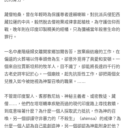
藏僧帕桑，曾在年輕時為保護尊者達賴喇嘛，對抗派兵侵犯西
藏拉薩的中共，毅然脫去僧袍棄戒律拿起槍枝，為守護信仰而
戰，晚年則在印度印製精美的經幡，只為彌補當年殺害生命的
罪行。

一名中產階級婦女離開家鄉加爾各答，放棄麻紡廠的工作，在
偏遠的火葬場以侍奉頭骨為生，卻意外覓得了眞愛和安頓。一
個來自拉賈斯坦邦的牧羊人，目不識丁，卻能將長達四千行的
古老史詩牢記於心。一個廟妓，起先抗拒性工作，卻把兩個女
兒推入如今被她視為神聖召喚的職業。……

不管是印度聖人、耆那教尼姑、神秘主義者、或密教徒、藏
僧……，他們在塔塔轎車疾馳而過的現代印度路上尋找救贖，
到底意味著什麼？為什麼一個人採取武力抵抗，作為神的召
喚，另一個卻謹守非暴力的「不殺生」（ahimsa）的戒律？為
什麼一個人認為自己能創造神，另一個卻認為神能附身於他？