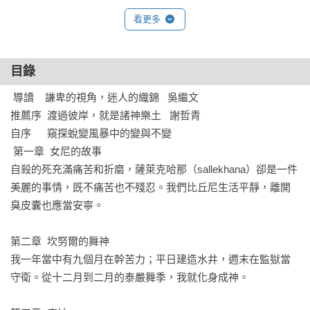
不同的信仰之路，如何在印度所處的劇烈變動中求生存？什麼
看更多
變了，什麼依然不變？

九個人物，九種生命故事。他們走上不同的宗教道路，信仰讓
目錄
他們在社會底層找到生命的生命的憑藉與尊嚴。

 導讀    謙卑的視角，迷人的織錦   吳繼文 

每個人物的故事都教人難忘、動容。

推薦序  渡過彼岸，就是諸神樂土   謝哲青  

自序　  窺探蛻變風暴中的變與不變

【名家、媒體讚譽】
 第一章  女尼的故事

威廉．達爾林普是個能文擅寫的歷史學者，堪稱稀有之寶。

自殺的死充滿痛苦和折磨，薩萊克哈那（sallekhana）卻是一件
——薩爾曼．魯西迪(Salman Rushdie)

美麗的事情，既不痛苦也不殘忍。我們比丘尼生活平靜，離開
臭皮囊也應當安寧。

當今最受稱譽的旅行作家，莫過於機智慧黠、明察秋毫、孜孜
不倦、天賦異稟的威廉．達爾林普。

第二章  坎努爾的舞神

——《金融時報》

我一年當中有九個月在幹苦力；平日建造水井，週末在監獄當
守衛。從十二月到二月的泰嚴舞季，我就化身成神。

達爾林普依然無可匹敵。

——莎拉．威勒(Sara Wheeler)，《美日電訊報》年度好書選
