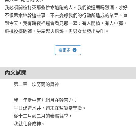
班奈(Alan Bennett)。

我必須開槍打死那些拚命逃跑的人。我們被逼著喝烈酒，才好
——英國牛津大學教授 彼得．雷威(Peter Levi)
不假思索地幹這些事，不去憂慮我們的行動所造成的業果。直
到今天，我有時夜裡還會看見那一幕：有人開槍，有人中彈，
飛機投擲砲彈，房屋起火燃燒，男男女女發出尖叫。

第七章  神像鑄造師

看更多
我父親在神輦隊伍經過時悄悄告訴我，我們的祖先鑄造了姆魯
甘神像，奉贈給寺廟。我感到無比驕傲，了解到這些祖傳手藝
是神所賜予。從此，我只有一個抱負，就是成為技藝高超的雕
內文試閱
塑師，和我父親和叔伯相匹敵。

　　第二章　坎努爾的舞神

第八章  黃昏夫人

　　我一年當中有九個月在幹苦力；

我們之所以住到火葬場，正是因為多羅嬤嬤的緣故；多羅嬤嬤
　　平日建造水井，週末在監獄當守衛。

把我們拉來這裡，我們因為她而待在這裡。我們在自己內心找
　　從十二月到二月的泰嚴舞季，

到她慈愛的靈量。這裡是實現靈量、照亮靈量的地方。

　　我就化身成神。

第九章  盲人走唱歌手
