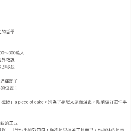
的哲學

～300萬人

外教課

即秒殺

迫症罷了

的位置；

」a piece of cake。別為了夢想太遠而沮喪，眼前做好每件事
致的工匠

邊說：「等你出師就知道，你不是只握著工具而已，你握住的是責