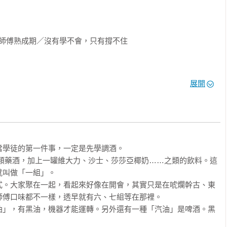


跳更高，只希望我們都能穩穩的、踏實地存在著！也許你認為我們
實，我們看到的是背後那片天。

師傅熟成期／沒有學不會，只有撐不住 

粗工、沒學問的勞動，然而，泥作阿鴻卻以近乎偏執的職人態度，
展開
應價值 

做粗工？」

泥砂要堆在哪？磁磚要擺在哪？這些粗活也是一種學習，你學會了
 

遠是原動力，現實往往是阻力 

抹繪畫課」，阿鴻每天仍透過臉書一字一句地記錄所思所想，原汁
學徒的第一件事，一定是先學調酒。

職人面對工作的初衷。

這類藥酒，加上一罐維大力、沙士、莎莎亞椰奶……之類的飲料。這
叫做「一組」。

式。大家聚在一起，看起來好像在開會，其實只是在唬爛幹古、東
醉的酒 

傅口味都不一樣，透早就有六、七組等在那裡。

底氣！

油」，有黑油，機器才能運轉。另外還有一種「汽油」是啤酒。黑
名聲給人探聽 
