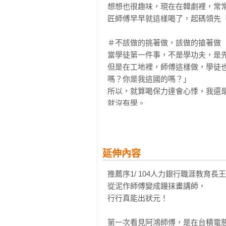
【粉絲熱血回饋】

想想也很趣味，現在在韓劇裡，常
撿回收超帥！／蓋房的買不起房 

●你改變了我的分別心，顛覆我對工
匠師傅早早就這樣喝了，起碼領先「
▎目屎含飯吞 

●阿鴻是用汗水揮灑正向能量的導師
帳單比水泥更重／荒唐少年／孤單得
●你是土水師，也是人生老師。

＃不該做的挑著做，該做的搶著做

●看重自己的專業，比學歷更有價值
當學徒第一件事，不是學功夫，是先
Chapter 4 信念傳承 

但是在工地裡，師傅這樣做，學徒
▎誰叫我是水泥工！ 

【國內推薦】

嗎？你是我這國的嗎？」

由膠鞋踏入的水泥人生／也曾面臨交
從泥作師傅變成鏝抹畫講師，行行真
所以，就算喝保力達會心悸，我還
▎蹲著跳更高

──104人力銀行職涯教育長 王榮春

就沒有學。

工二代／這輩子就值了／背後的天空 
發揮社會影響力的水泥工哲學

我知道，成事在人，壞習慣不用照
▎師傅，我想學泥作！ 

──《樂土》創辦人 郭文毅 
就好，自己的原則還是要有。

該如何入門／泥作的缺工潮／是危機也
不該做的可以挑著做，該做的要搶著
▎生命中的貴人 

比如剛進工地的時候，工地裡有七
延伸內容
影響最深的師傅／甘苦與共的家後
都叫我。

推薦序1/ 104人力銀行職涯教育長王
「阿鴻！」

從泥作師傅變成鏝抹畫講師，

「阿鴻，哩來！」

行行真能出狀元！

「阿鴻，卡緊咧！」

那段時間，耳邊全是師傅喊我的聲音
第一次看見阿鴻師傅，是在台積電慈
那時候我年紀小，單純得像張白紙