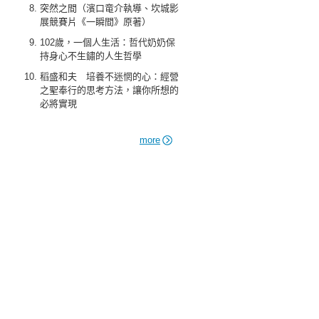
突然之間（濱口竜介執導、坎城影
展競賽片《一瞬間》原著）
102歲，一個人生活：哲代奶奶保
持身心不生鏽的人生哲學
稻盛和夫 培養不迷惘的心：經營
之聖奉行的思考方法，讓你所想的
必將實現
more