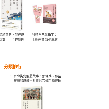
關於富足，我們應
討好自己就夠了：
該要……：你賺的
【隨書附 鬆弛感處
是錢，還是你想要
方金句卡3張一組】
的生活？
不是逃避，而是重
新定義。日本超人
氣身心科暖男醫生
的48則鬆弛感生活
分類排行
處方
台北街角解憂故事：那條路、那些
夢想和感觸＋社長的70幅手繪插圖