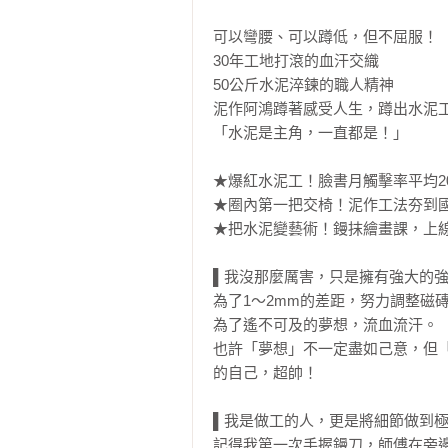
可以彎腰、可以蹲低，但不屈服！

30年工地打滾的血汗交織

50公斤水泥淬鍊的職人精神

泥作阿鴻蹲著感受人生，蹲出水泥工
「水泥是主角，一直都是！」

★爆紅水泥工！臉書月觸擊率平均200
★圈內第一把交椅！泥作工法夯到國
★把水泥變藝術！鏝抹繪畫課，上線
▌我沒那麼厲害，只是擁有強大的強
為了1～2mm的差距，努力調整磁磚
為了遙不可及的夢想，流血流汗。

也許「夢想」不一定盡如己意，但「磁磚
的自己，超帥！

▌我是做工的人，更是將細節做到極
記得我第一次手握鏝刀，師傅在旁