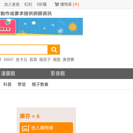
加入會員
紅利
6折購
購物車
(
0
)
野
16647
皮卡丘
寫真
楊双子
親簽
奧德賽
漫畫館
影音館
科普
學習
親子教養
庫存 = 8
放入購物車