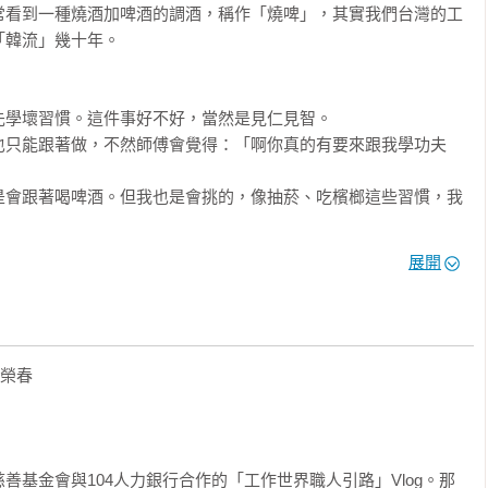
常看到一種燒酒加啤酒的調酒，稱作「燒啤」，其實我們台灣的工
人的觀感！

韓流」幾十年。

！

只剩下酒／吃飽才有力氣再戰 

。

學壞習慣。這件事好不好，當然是見仁見智。

也只能跟著做，不然師傅會覺得：「啊你真的有要來跟我學功夫
岔路口／跨領域的泥作翻轉 

能出狀元！

是會跟著喝啤酒。但我也是會挑的，像抽菸、吃檳榔這些習慣，我


單全收，我可以有選擇性的「配合」，只要別讓師傅覺得我難鬥陣
展開
是轉機 

做。

、八個師傅，只有我一個學徒。每個師傅要準備東西，第一個一定
／點滴在心頭
榮春

，我每天都像無頭蒼蠅，在工地衝來衝去。

善基金會與104人力銀行合作的「工作世界職人引路」Vlog。那
，什麼都不懂，什麼都不會。不知道工具名稱，也完全抱不動水