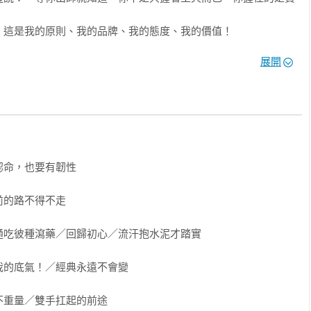
這是我的原則、我的品牌、我的態度、我的價值！

展開
們帥？

強了！」

心。我是想，做人要將心比心。屋子交給我裝潢，屋主絕對不希望
命，也要有韌性 

個角度想，一邊做工，一邊叼菸嚼檳榔，影響到整個社會對工匠的
的路不得不走 

我們帥？

吃彼種瀉藥／回歸初心／流汗抱水泥才踏實 

的勇氣

%；

的底氣！／經典永遠不會變 

地上工！找個膠帶，把日薪貼起來，填上心目中理想的薪水。

重量／雙手扛起的前途 
