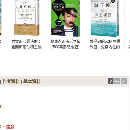
：
財富的心靈法則：
蔡康永的說話之道
薩提爾的52個冥想
不
全面療癒你和金錢
（500萬冊紀念版）
練習：覺察內在的
中
的關係，讓錢自動
冰山，跟自己和
9
流向你
解，與他人共好
|
作者資料
|
基本資料
」

、信念!