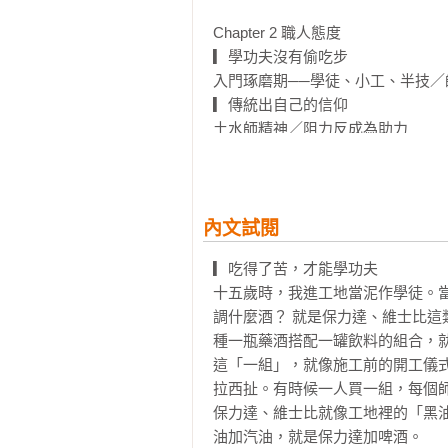
▌孩子早已習慣阿爸充滿態度的背影
Chapter 2 職人態度 

從小帶著你「蹲著」，不奢望你能
▎學功夫沒有偷吃步

必須仰著頭，看著別人的鼻孔，但其
入門琢磨期──學徒、小工、半技／
▎傳統出自己的信仰 

│││

土水師精神／阻力反成為助力 

水泥工在一般人心中，是不起眼的
▎當學徒不如當粗工？ 

掙出土水師的一片天。

技術藏在細節裡／工程亂象／讓市場反
曾有學徒問阿鴻：「為什麼一直叫我
▎不只是工人 

阿鴻說：「你搬的紅磚要放哪？水
走出國際／職人形象／泥作師傅的價值
內文試閱
嗎？」

▎不藏私的土水師才是王道 

▎吃得了苦，才能學功夫

不藏私最帥氣／正向的循環／熱情永
儘管工作滿檔，還得開課教學「鏝
十五歲時，我進工地當泥作學徒。當
原味、不修飾的直白語氣，讓人看到
調什麼酒？ 就是保力達、維士比
Chapter 3尊嚴價值 

種一瓶藥酒搭配一罐飲料的組合，就
▎窮？我扛！ 

做工，不是不讀書的選擇，

這「一組」，就像施工前的開工儀
藏不住的錢／無聲的電視／唯一一場沒
而是帥氣又酷的職涯道路！

拉西扯。有時候一人買一組，每個師
▎不只掙工，還要爭氣 

這本書，讓你看到泥作職人的驕傲與
保力達、維士比就像工地裡的「黑
憨人想得卡簡單／好心被雷親／留好
油加汽油，就是保力達加啤酒。

▎靠自己卡實在 
