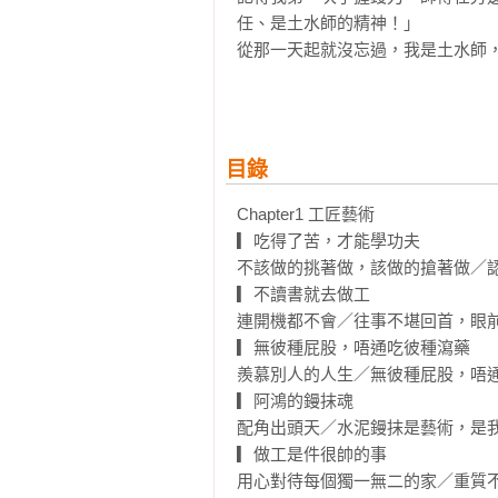
任、是土水師的精神！」

從那一天起就沒忘過，我是土水師，
我做得到，那你呢？

▌不覺得自己帥，別人怎麼會覺得我
「第一次看到工地這麼乾淨！」

目錄
「泥作工具竟然擺放得這麼整齊？太
「這真的是水泥工嗎？」

Chapter1 工匠藝術 

每次看到這樣的留言，我都會很開
▎吃得了苦，才能學功夫

看見滿地垃圾、檳榔汁或菸蒂。

不該做的挑著做，該做的搶著做／認
有些師傅有自己的癖好，但是，換
▎不讀書就去做工 

觀感，以為我們做工的就是這樣。

連開機都不會／往事不堪回首，眼前
我們自己就不帥了，別人怎麼會覺得
▎無彼種屁股，唔通吃彼種瀉藥

羨慕別人的人生／無彼種屁股，唔通
▌窮，不可恥，可恥的是你沒有面對
▎阿鴻的鏝抹魂 

時薪從160元調升168元，薪水調漲5
配角出頭天／水泥鏝抹是藝術，是我
小吃從50元漲到60元，漲了20%。

▎做工是件很帥的事 

請問大家日子怎麼過？我只能更努力
用心對待每個獨一無二的家／重質不