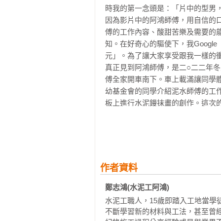
時我的第一念頭是：「片中的型男，
泥。只要手稍微髒了，就跑去洗手，
因為影片中的阿鴻師傅，用自信的
每個師傅看我這樣，心裡不免覺得
傅的工作內容、酸甜苦樂及需要的
不懂什麼是累，吃苦當吃補，被師傅
知。在好奇心的驅使下，我Goog
工具名稱不知道？ 多記幾次就對了。
元」。為了讓大家享受跟我一樣的衝擊
水泥扛不動？ 多跑幾趟就抱得動了。
真正見到阿鴻師傅，是二○二二年
有師傅唸我，我就默默聽、虛心接受
傅全家開車南下。車上載滿讓同學
我養成第一個到工地的習慣，師傅
幼基金會的同學介紹泥水師傅的工
累的時候，我就自告奮勇，拍拍胸脯
板上進行水泥鏝抹畫的創作。這次
隨著時間一天天過去，慢慢的，師
教，協助活動進行。

我了。

後來從阿鴻師傅的臉書粉絲頁，才
師傅們會在施工時，把我叫到旁邊，
他泥水師傅可以學習參考，也讓有
在古早年代裡，哪有什麼系統式的教
絲頁有超過八萬的按讚！

學徒要學成，靠的全是師傅手把手
我一直很好奇阿鴻師傅，怎麼會有
承下來的經驗。

作者資料
作？我也想要知道，當第一個客戶
「看就對了，看就會了。」是他們
何？我更想知道阿鴻師傅為何會想到
鄭志鴻(水泥工阿鴻)
旁邊「看」。

如果你跟我對阿鴻師傅的故事有一
但是，要是能夠一看就會，學徒還
水泥工職人，15歲即踏入工地當學
人生，一定會帶來很多靈感與感動。 
兩頭都被罵。

不斷學習新的材料與工法，甚至曾