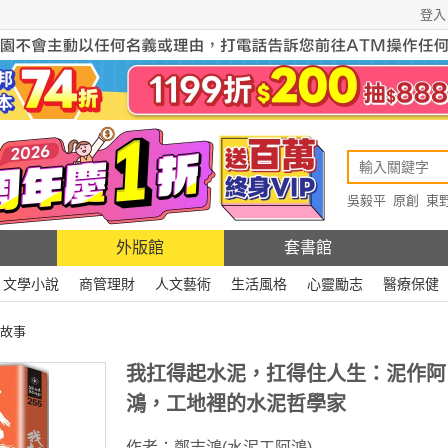
登入
吳毅平
原創
東
原創
Rewire
外版館
套書館
文學小說
商管理財
人文藝術
生活風格
心靈勵志
醫療保健
故事
我扛得起水泥，扛得住人生：泥作阿
鴻，工地裡的水泥哲學家
作者：
鄭志鴻(水泥工阿鴻)