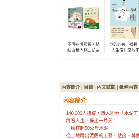
不再迷惘孤獨，終
你的心有一道牆
結自我內耗二部曲
人生沒什麼放
【停止內耗＋停止
下，在紛紛擾擾
孤獨內耗】
活出豁達心境的2
帖安定禪方
內容簡介
|
目錄
|
內文試閱
|
延伸內容
內容簡介
140,000人追蹤，職人粉專「水泥工
蹲看人生，掙出一片天！

一肩扛起50公斤水泥

從工地蹲出泥匠的工藝、態度、尊嚴