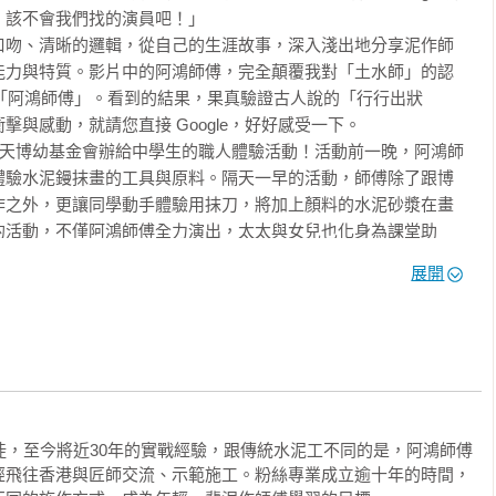
該不會我們找的演員吧！」

還會一直把手拿起來聞。

口吻、清晰的邏輯，從自己的生涯故事，深入淺出地分享泥作師
：害啊！ 這個少年欸可能做不久。偏偏我年輕，初生之犢不畏虎，
能力與特質。影片中的阿鴻師傅，完全顛覆我對「土水師」的認
「幹譙」也不怕。

le「阿鴻師傅」。看到的結果，果真驗證古人說的「行行出狀


與感動，就請您直接 Google，好好感受一下。



冬天博幼基金會辦給中學生的職人體驗活動！活動前一晚，阿鴻師
。不管再苦再累，為了生活，我咬牙也會撐下去！

體驗水泥鏝抹畫的工具與原料。隔天一早的活動，師傅除了跟博
還沒來之前，我就把施工前該做的前置作業統統準備好了；師傅們
作之外，更讓同學動手體驗用抹刀，將加上顏料的水泥砂漿在畫
說：「師欸，換我來！」

的活動，不僅阿鴻師傅全力演出，太太與女兒也化身為課堂助
傅們看我的眼神不一樣了；越來越喜歡我，也開始會「放功夫」給
展開
知道他常常無私地分享泥作施工的技巧與注意事項，目的是讓其
親身示範，然後叫我認真看。

需求的大眾，知悉如何判斷泥作工程的品質。難怪他的水泥工粉
學？ 更別提有什麼教材，或是固定的教學流程。

的養成，但是師傅們往往沒有學過要怎麼「教」學徒，靠的全是傳
這念頭，想到將水泥砂漿變成顏料，將牆壁當畫布進行藝術創
指定要他創作，把自家牆面變成水泥鏝抹畫時，心中的感受是如
以前從上個師傅那裡學到的經驗，所以他們現在自然也是把我叫到
開班授課，成為教授創作水泥鏝抹無框畫的斜槓講師。

樣的好奇，請你好好看看這本書。對你如何開啟怦然心動的第二
需要當學徒嗎？ 在這樣的情形下，我常常被師傅電得滿頭包，三天
徒，至今將近30年的實戰經驗，跟傳統水泥工不同的是，阿鴻師傅


經飛往香港與匠師交流、示範施工。粉絲專業成立逾十年的時間，