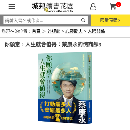
0
限量預購
您現在的位置：
首頁
＞
外版館
>
心靈勵志
>
人際關係
你願意，人生就會值得：蔡康永的情商課3