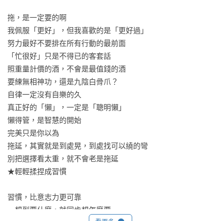
拖，是一定要的啊

我佩服「更好」，但我喜歡的是「更好過」

努力最好不要排在所有行動的最前面

「忙很好」只是不得已的客套話

照重量計價的酒，不會是最值錢的酒

要練無相神功，還是九陰白骨爪？

自律一定沒有自樂的久

真正好的「懶」，一定是「聰明懶」

懶得管，是智慧的開始

完美只是你以為

拖延，其實就是到處晃，到處找可以繞的彎

別把選擇看太重，就不會老是拖延

★輕輕揉捏成習慣

習慣，比意志力更可靠

一想到要什麼，就同步想怎麼要
