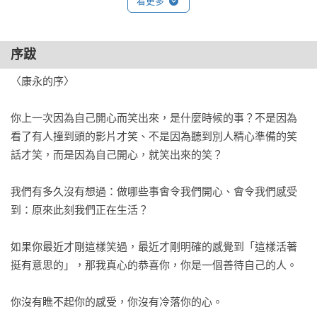
看更多
不是養成新習慣，是改造舊習慣

行為軌道不必重鋪，只需繞去新的站

能混過去的事要充分利用

序跋
不累的小改變，比累死人的大改變，容易發生

丟就丟，不用把感情寄託在東西上

〈康永的序〉

夢想不是主食，只是調味料

能夠給別人的，才算是自己有的

你上一次因為自己開心而笑出來，是什麼時候的事？不是因為
找到同族的人，而且最好是有成績的同族人

看了有人撞到頭的影片才笑、不是因為聽到別人精心準備的笑
想動心，就先取個會讓自己動心的名字

話才笑，而是因為自己開心，就笑出來的笑？

不翻舊帳，比較會發財

負責任的人之中，也有不累的

我們有多久沒有想過：做哪些事會令我們開心、會令我們感受
樂趣是重要的生產力

到：原來此刻我們正在生活？

★跟自己，一切好商量

如果你最近才剛這樣笑過，最近才剛明確的感覺到「這樣活著
你以為隨口許願無傷大雅，其實是在給自己不斷的找敵人

挺有意思的」，那我真心的恭喜你，你是一個善待自己的人。

廣告鋪天蓋地，剛好供我們練習眼力

連有腦子都嫌麻煩

你沒有瞧不起你的感受，你沒有冷落你的心。

沒意見、沒感覺、沒我的事
