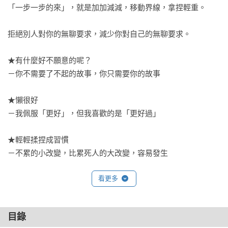
「一步一步的來」，就是加加減減，移動界線，拿捏輕重。

拒絕別人對你的無聊要求，減少你對自己的無聊要求。

★有什麼好不願意的呢？

－你不需要了不起的故事，你只需要你的故事

★懶很好

－我佩服「更好」，但我喜歡的是「更好過」

★輕輕揉捏成習慣

－不累的小改變，比累死人的大改變，容易發生

看更多
★跟自己，一切好商量

－廣告鋪天蓋地，剛好供我們練習眼力

目錄
★別當回事，然後自在
