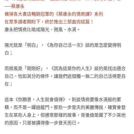
──蔡康永

橫掃各大書店暢銷冠軍的《蔡康永的情商課》系列

在眾多讀者期盼下，終於推出三部曲完結篇！ 
康永把情商比喻成陽光、微風、水滴。

陽光就是「明白」，《為你自己活一次》談的是怎麼變得明
白；

而微風是「剛剛好」，《因為這是你的人生》談的是找出適合
自己、恰如其分的條件，讓我們這個獨一無二的自己活得更自
在；

這本《你願意，人生就會值得》，則談情商要像水滴般的累
積，而不是一躍過龍門。那些一步登天的美麗傳說，確實會發
生在某些人身上，但通常那樣的故事，背後總是藏了不少其他
的原因，只是被講得像一步登天而已。
