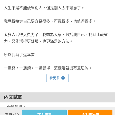
別人是很煩，但沒有別人是絕對不行的

人生不是不能依靠別人，但是別人太不可靠了。

就算一定要擁有房子，也不一定要拿來自己住吧

容許我們的心，可以感冒也可以拉肚子

我覺得搞定自己要容易得多、可靠得多、也值得得多。

不一定要抵達終點

過去可以存好，不必隨身攜帶

太多人活得太費力了。我想為大家、包括我自己，找到比較省
回憶的珍貴之處，在於你可以一直換新的角度去看它

力、又能活得更舒服、也更滿足的方法。

那叫作安穩嗎？還是窒息？

就算說了那種話，還是要繼續活很久吧

所以我寫了這本書。

請重視尷尬能帶來的力量

很多東西會拜訪我們，我們卻一個也認不出來

一邊寫，一邊讀，一邊覺得：這樣活著挺有意思的。
★別當回事，然後自在

看更多
吃苦有時就是倒楣，哪有什麼聖光

別老想不得罪人，想一下得罪了會怎樣

內文試閱
人生只要問這三題

日子是拿來過的，不是拿來換錢的

1.你沒做過，

能強迫存錢，就能強迫存時間

庫存>10