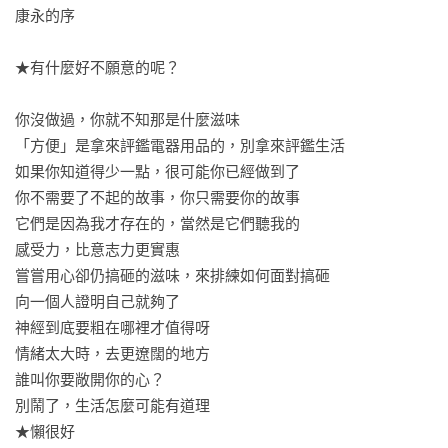
－日子是拿來過的，不是拿來換錢的
康永的序　

★有什麼好不願意的呢？

你沒做過，你就不知那是什麼滋味

「方便」是拿來評鑑電器用品的，別拿來評鑑生活

如果你知道得少一點，很可能你已經做到了

你不需要了不起的故事，你只需要你的故事

它們是因為我才存在的，當然是它們聽我的

感受力，比意志力更實惠

嘗嘗用心卻仍搞砸的滋味，來排練如何面對搞砸

向一個人證明自己就夠了

神經到底要粗在哪裡才值得呀

情緒太大時，去更遼闊的地方

誰叫你要敞開你的心？

別鬧了，生活怎麼可能有道理

★懶很好
