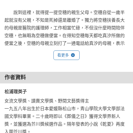
　　說到這裡，就得提一提空穗的親生父母。空穗自從一歲半
起就沒有父親，不知是死掉還是離婚了。獨力將空穗扶養長大
的母親是醫院的護理師，工作相當忙碌，不但沒什麼時間陪伴
空穗，也無暇為空穗做便當。在得知空穗每天都吃真汐所做的
便當之後，空穗的母親立刻打了一通電話給真汐的母親，表示
要支付空穗便當的食材費。真汐的母親得知真汐每天都為朋友
看更多
做便當時也是大吃一驚，立刻要求真汐別再做這種事，理由是
「太失禮了」。針對空穗的母親，真汐的母親則稱讚她「很有
原則」。從此之後，大約每星期一次，空穗會帶著看起來很難
作者資料
吃的便當到學校。真汐的母親偶爾想起空穗的母親，還會感慨
護理師的工作真是辛苦。

松浦理英子 
女流文學獎、讀賣文學獎、野間文藝獎得主

　　身為護理師的孩子也不是輕鬆的事。護理師的工作必須值
一九五八年出生於日本愛媛縣松山市，青山學院大學文學部法
夜班，白天得補充睡眠，因此據說在空穗小時候，她的母親擔
國文學科畢業。二十歲時即以《葬儀之日》獲得文學界新人
心白天補眠時空穗會在家裡胡亂探險而受傷，總是會拿浴衣的
獎，並獲選為芥川獎候選作品。隔年發表的小說《乾夏》再度
腰帶一端綁在空穗身上、另一端綁在自己手腕上。空穗曾經這
入圍芥川獎。
