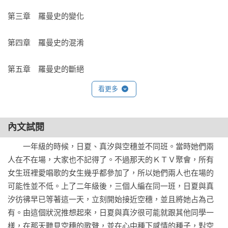
——村田沙耶香（《便利店人間》作者、芥川獎作家）

第三章　羅曼史的變化

◎「爸爸」、「媽媽」、「王子」……由三名女高中生構築成
第四章　羅曼史的混淆

擬似家庭的最高傑作小說。

——佐久間文子（文藝評論家）

◎一翻開書，就彷彿窺視到只有松浦能打造的娃娃屋。隨著故
看更多
事發展，松浦獨有的語言像露水般滴落在濃密的世界中，往來
於幻想和現實之間，得到泉鏡花獎實至名歸。

——山田詠美（直木獎作家）

內文試閱
　　一年級的時候，日夏、真汐與空穗並不同班。當時她們兩
◇讀者熱烈回響◇

人在不在場，大家也不記得了。不過那天的ＫＴＶ聚會，所有
女生班裡愛唱歌的女生幾乎都參加了，所以她們兩人也在場的
◎真汐、日夏和空穗當然都有自己的家人，她們感到現實的家
可能性並不低。上了二年級後，三個人編在同一班，日夏與真
庭不完整，比不上自己選擇的家庭。然而，這三個人的關係也
汐彷彿早已等著這一天，立刻開始接近空穗，並且將她占為己
非不會動搖。在羅曼史變形、中斷之時，「我們」都在旁觀
有。由這個狀況推想起來，日夏與真汐很可能就跟其他同學一
看、共享著。

樣，在那天聽見空穗的歌聲，並在心中種下感情的種子，對空