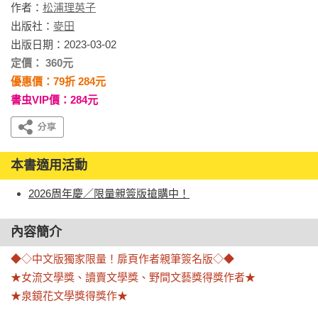
作者：
松浦理英子
出版社：
麥田
出版日期：2023-03-02
定價： 360元
優惠價：79折 284元
書虫VIP價：284元
本書適用活動
2026周年慶／限量親簽版搶購中！
內容簡介
◆◇中文版獨家限量！扉頁作者親筆簽名版◇◆

★女流文學獎、讀賣文學獎、野間文藝獎得獎作者★

★泉鏡花文學獎得獎作★