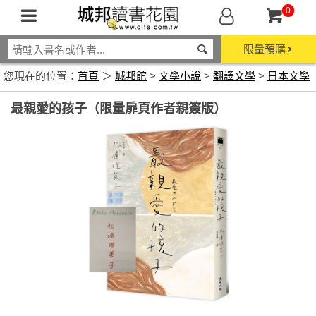
0
限量預購
您現在的位置：
首頁
＞
城邦館
>
文學小說
>
翻譯文學
>
日本文學
最親愛的孩子（限量扉頁作者親簽版）