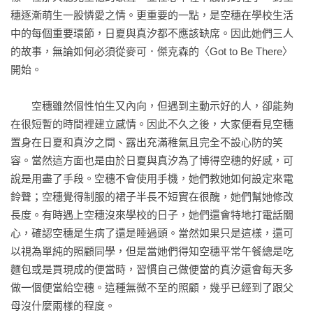
——《週刊文春》書評

穗逐漸萌生一股憐愛之情。更重要的一點，是空穗在學校生活
中的每個重要環節，日夏與真汐都不應該缺席。因此她們三人
◎不可思議的小說。在某個高中女生的班級裡，一個被看作是
的故事，無論如何必須從麥可．傑克森的〈Got to Be There〉
父母加上女兒的三人家庭組成，以這三個人為中心展開的故
開始。

事。主述者是觀看著她們、不特定的「我們」。有時和「我
們」的想像混在一起、女高中生搖擺於危險和稚嫩的天性，以
　　空穗雖然個性怕生又內向，但遇到主動示好的人，卻能夠
絕妙的平衡感描寫而成。

在很短暫的時間裡建立感情。因此不久之後，大家便看見空穗
——日本讀者書評

置身在日夏和真汐之間、露出充滿稚氣且完全不設心防的笑
容。當然這方面也是由於日夏與真汐為了博得空穗的好感，可
◎尚未變成「什麼人」而站在人生分歧點上、被家庭和社會關
說是用盡了手段。空穗不會使用手機，她們教她如何設定來電
係束縛得不安的她們，需要的是一個避風港。不是隨時會消逝
鈴聲；空穗覺得制服的裙子半長不短實在很醜，她們幫她修改
的甘苦感傷，而是能帶給往後人生的生存希望。少女們動搖於
長度。有時遇上空穗沒來學校的日子，她們還會特地打電話關
不能單純歸類為愛情或友情的感情下的姿態，相當撼動人心。
心，確認空穗是生病了還是睡過頭。當然如果只是這樣，還可
這是一本傑作。

以視為單純的照顧同學，但是當她們得知空穗平常午餐總是吃
——日本讀者書評
麵包或是買現成的便當時，習慣自己做便當的真汐還會每天多
做一個便當給空穗。這種無微不至的照顧，幾乎已經到了跟父
母沒什麼兩樣的程度。
