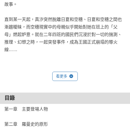
故事。

直到某一天起，真汐突然脫離日夏和空穗、日夏和空穗之間也
漸趨曖昧，而空穗現實中的母親似乎開始對她在班上的「父
母」燃起妒意。就在二年四班的國民們沉浸於對一切的揣測、
推理、幻想之時，一起突發事件，成為王國正式崩塌的導火
線……

「這是不被男性或大人喜愛、不被愛的少女們的故事，

看更多
我想獻給因身為少女而痛苦無力、感到孤獨的年輕女性們。」

——松浦理英子

目錄
◇文學界名家‧媒體盛讚◇

第一章　主要登場人物

◎閱讀這部作品，讓我感覺自己的細胞從歪斜之處回歸到正確
第二章　羅曼史的原形

的位置上。
