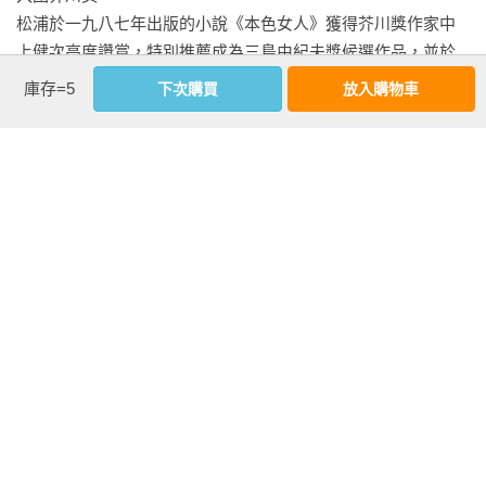
麼向我們描述：「其實我自己完全不記得了，但是聽說有一次
松浦於一九八七年出版的小說《本色女人》獲得芥川獎作家中
舅舅來家裡，剛好看見媽媽在睡覺。舅舅親眼看見每當我想跑
上健次高度讚賞，特別推薦成為三島由紀夫獎候選作品，並於
到比腰帶長度還要遠的地方時，睡覺中的媽媽就會用力拉扯腰
一九九四年改編電影，二○一○年重新翻拍。一九九三年，再度
庫存=5
下次購買
放入購物車
帶，把我拖回她的身邊。」我們聽了之後，內心都有一種說不
以《拇指P紀事》入圍三島由紀夫獎，隔年獲女流文學獎。二○○
上來的複雜感觸。雖然我們嘴巴上對空穗說「這也是愛的表
八年，《犬身》獲讀賣文學獎；二○一七年，《最親愛的孩子》
現」，心裡卻補了一句「非常粗魯的愛」。空穗的母親曾在教
獲泉鏡花文學獎；二○二二年，《Hikari文集》獲得野間文藝
學參觀日到學校來，因此我們都見過她。她跟空穗長得並不太
獎。

像，有著宛如

　　來自南方國度的濃眉大眼、眼睛周圍凹陷、下巴寬厚結
相關著作：《最親愛的孩子》
實。而且她不愧是個任職多年的護理師，整個人散發出一種堅
強的氣概。看她站著跟別人說話，只會覺得她是相當平凡的率
直伯母。但是聽了她在家中的各種舉動之後，我們都認為她這
看更多
個母親實在不太「平凡」。不過空穗本人對於母親向她做的那
些事情，似乎一直習以為常，並不認為是什麼怪事。

基本資料
　　「伊都子小姐是個脾氣暴躁的人。」空穗對我們如此說
作者：
松浦理英子