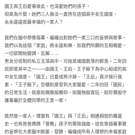
國王與王后愛著彼此，也深愛她們的孩子。

但是為什麼，她們三人無法一直待在這個高中女生國度，

永永遠遠是最幸福的一家人？

我們在腦中想像描摹，編織出對她們一家三口的妄想與故事。

我們以為這個「家庭」將永遠和樂、如我們所願的互相親愛，

一切卻開始變調、瓦解……

男女分班制的私立玉藻高中，可說是諸國散落的群島。二年四
班即是其中之一——由國王、王后、王子殿下為中心組成的高
中女生國度。「國王」日夏成熟冷靜、「王后」真汐我行我
素、「王子殿下」空穗則是受到大家寵愛。二年四班「國民」
的日常生活，就是如偶像般瞻仰、如寵物般賞玩、如珍寶般守
護著屬於全體同學的王室一家。

既然是一家人，理當有「國王」與「王后」相遇相戀的羅曼
史，也有爸爸媽媽「管教」孩子的驚險插曲。這些穿插著事實
的妄想在大家腦中膨脹、發酵，編織成所有人理想的幸福家庭