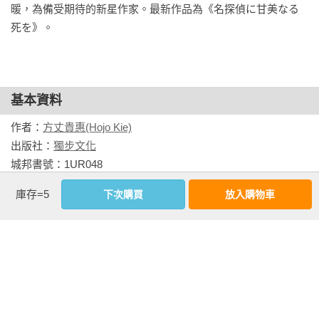
　　這句話將佑樹拉回現實。

暖，為備受期待的新星作家。最新作品為《名探偵に甘美なる
死を》。
　　張開眼睛一看，三雲繪千花站在他的旁邊，穿著一件有花
紋的南洋風白色連身裙。或許是船的馬達運轉聲太吵，佑樹竟
沒聽見她的腳步聲。

基本資料
　　她凝望正前方一望無際的海面，淡淡地繼續道：

作者：
方丈貴惠(Hojo Kie)
出版社：
獨步文化
　　「看你剛剛笑得很開心……」

城邦書號：1UR048

ISBN：9786267073674

　　佑樹不記得自己剛剛露出什麼表情。或許是過於沉浸在回
庫存=5
下次購買
放入購物車
出版日期：2022-08-02

憶中，竟完全忘了防備。

譯者：
李彥樺
繪者：
廖珮蓉
　　佑樹趕緊將如今已不在世上的菜穗子的回憶收入心底，轉
書系：
E．Fiction
頭對著三雲說：

規格：膠裝 / 單色 / 376頁 / 14.8cm×21cm                
　　「海牛。」

看更多