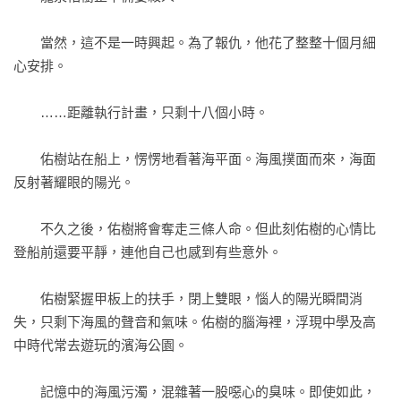
三雲繪千花，透露有一種未知生物，或許已混入團隊中！原本
做好覺悟成為「凶手」的佑樹，不得不充當「偵探」，設法找
　　當然，這不是一時興起。為了報仇，他花了整整十個月細
出既能達成目的，又能活命的方法……

心安排。

【推理名家攜手推薦】

　　……距離執行計畫，只剩十八個小時。

．近年首屈一指的高難度謎團，喜歡推理解謎的讀者絕不能錯
　　佑樹站在船上，愣愣地看著海平面。海風撲面而來，海面
過。——《屍人莊殺人事件》今村昌弘

反射著耀眼的陽光。

．乍見陰鬱的序幕，隨著層層解謎到終幕卻豁然開朗，很棒的
　　不久之後，佑樹將會奪走三條人命。但此刻佑樹的心情比
娛樂小說。——推理作家 辻真先

登船前還要平靜，連他自己也感到有些意外。

．太厲害了！這麼多層次的結構，故事情節卻一點都不馬虎，
　　佑樹緊握甲板上的扶手，閉上雙眼，惱人的陽光瞬間消
作者腦中的工作台該有多寬廣？——《匣中的失樂》竹本健治

失，只剩下海風的聲音和氣味。佑樹的腦海裡，浮現中學及高
中時代常去遊玩的濱海公園。

【讀者絕讚回響】

　　記憶中的海風污濁，混雜著一股噁心的臭味。即使如此，