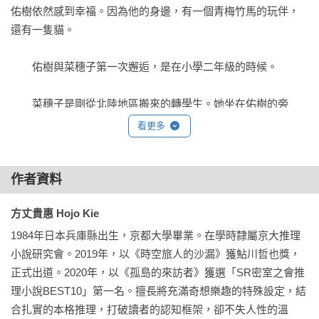
★日本亞馬遜書店4.5星好評，討論熱度居高不下

佑樹依然感到幸福。因為他的身邊，有一個青梅竹馬的玩伴，
還有一隻貓。

．這是讀過無數特殊設定推理小說的我，可以大聲推薦的傑
作！

　　佑樹與菜穗子第一次邂逅，是在小學二年級的時候。

．故事中沒有任何無用的訊息，主角和讀者公平競爭，就看哪
　　菜穗子是剛從北陸地區搬來的轉學生。她坐在佑樹的旁
一方先找出破綻！

邊，在她拿到新的課本之前，佑樹把自己的課本分給她看。

看更多
．既有向讀者的挑戰，揭露真相後又接二連三反轉，不到結局
　　菜穗子外表文靜，卻十分有個性。

不能掉以輕心。最重要的是，貓派人必讀！

作者資料
　　趁著佑樹忙著抄筆記，她以原子筆在佑樹的課本上塗鴉。
．這不是什麼廣義的推理小說，而是THE推理小說，非常精
方丈貴惠 Hojo Kie
佑樹不甘示弱，隨即在菜穗子的筆記本上塗鴉。過了一會，兩
彩！

人開始比誰先讓對方笑出來，被級任導師發現他們沒認真上
1984年日本兵庫縣出生，京都大學畢業。在學時隸屬京大推理
課，把他們叫到辦公室狠狠罵了一頓。

小說研究會。2019年，以《時空旅人的沙漏》獲鮎川哲也獎，
．超越《時空旅人的沙漏》，這次還帶有B級恐怖電影的氛圍，
正式出道。2020年，以《孤島的來訪者》獲選「SR密室之會推
樂趣無窮！
　　「想到什麼有趣的事？」

理小說BEST10」第一名。擅長將充滿奇想樂趣的特殊設定，結
合扎實的本格推理，打破讀者的認知框架，卻不失人性的溫