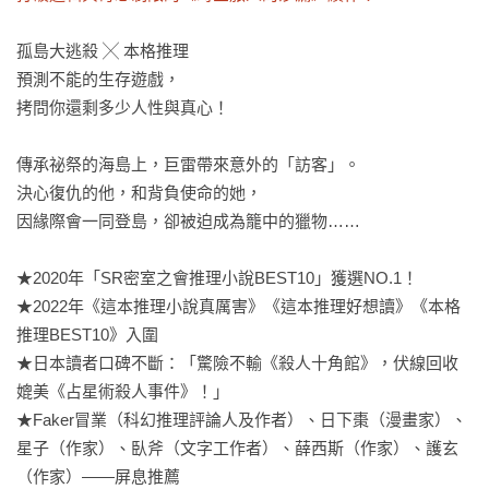
孤島大逃殺 ╳ 本格推理

預測不能的生存遊戲，

拷問你還剩多少人性與真心！

傳承祕祭的海島上，巨雷帶來意外的「訪客」。

決心復仇的他，和背負使命的她，

因緣際會一同登島，卻被迫成為籠中的獵物……

★2020年「SR密室之會推理小說BEST10」獲選NO.1！

★2022年《這本推理小說真厲害》《這本推理好想讀》《本格
推理BEST10》入圍

★日本讀者口碑不斷：「驚險不輸《殺人十角館》，伏線回收
媲美《占星術殺人事件》！」

★Faker冒業（科幻推理評論人及作者）、日下棗（漫畫家）、
星子（作家）、臥斧（文字工作者）、薛西斯（作家）、護玄
（作家）——屏息推薦
