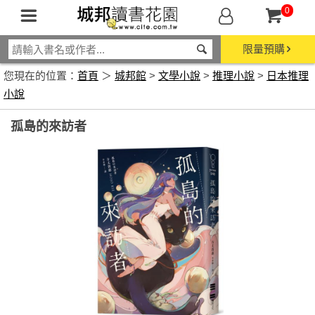
0
限量預購
您現在的位置：
首頁
＞
城邦館
>
文學小說
>
推理小說
>
日本推理
小說
孤島的來訪者