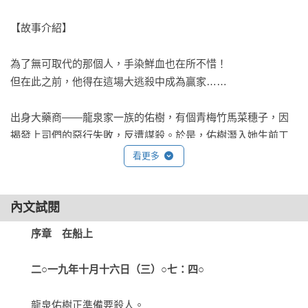
【故事介紹】

為了無可取代的那個人，手染鮮血也在所不惜！

但在此之前，他得在這場大逃殺中成為贏家……

出身大藥商——龍泉家一族的佑樹，有個青梅竹馬菜穗子，因
揭發上司們的惡行失敗，反遭謀殺。於是，佑樹潛入她生前工
作的電視製作公司。等待一年，機會來臨。以目標三人為首，
看更多
佑樹等九人團隊前往神祕的「幽世島」錄製節目。

覆滿亞熱帶樹林的「幽世島」，是一座無人島。當年，舉行歷
內文試閱
史悠久的「雷祭」後，島民皆遭利器穿心，甚至有人面目全
序章　在船上

非，至今仍為懸案。

　　二○一九年十月十六日（三）○七：四○
佑樹悉心擬定復仇計畫，豈料才剛登島，目標之一竟離奇死
亡，到底是誰搶先一步？同時，隨行的歌手、島上神官後裔的
　　龍泉佑樹正準備要殺人。
