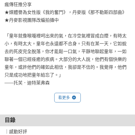
瘋傳狂推分享

★媒體譽為女性版《我的奮鬥》，丹麥版《那不勒斯四部曲》

★丹麥影視團隊改編拍攝中

「童年就像喉嚨裡呵出來的氣，在冷空氣裡冒成白煙，有時太
小，有時太大。童年也永遠都不合身。只有在某一天，它如蛻
去的死皮完全脫落，你才能鬆一口氣，平靜地聊起童年，一如
聊著一個已經痊癒的疾病。大部分的大人說，他們有個快樂的
童年，或許他們的確如此相信，我卻是不信的。我覺得，他們
只是成功地把童年給忘了。」

——托芙．迪特萊弗森

看更多
托芙．迪特萊弗森是丹麥的國寶級作家，《童年》《青春》
《毒藥》被公認為經典代表作，分別詮釋一位女性的童年、青
年、婚姻階段，可獨立亦可串連閱讀，譽為哥本哈根三部曲。
目錄
自始至終，她都在努力處理身為作家的職業與同時做為女兒、
妻子、母親和成癮者間的緊張關係。三部曲的主題圍繞在女性
｜感動好評
