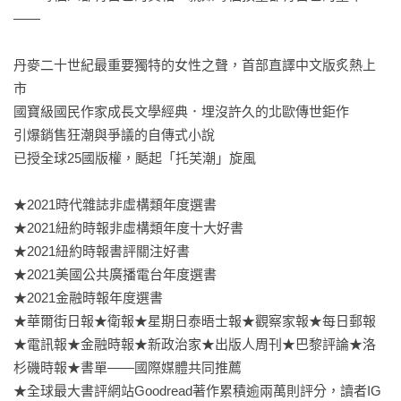
——

丹麥二十世紀最重要獨特的女性之聲，首部直譯中文版炙熱上
市

國寶級國民作家成長文學經典．埋沒許久的北歐傳世鉅作 

引爆銷售狂潮與爭議的自傳式小說

已授全球25國版權，颳起「托芙潮」旋風　

★2021時代雜誌非虛構類年度選書 

★2021紐約時報非虛構類年度十大好書

★2021紐約時報書評關注好書

★2021美國公共廣播電台年度選書

★2021金融時報年度選書

★華爾街日報★衛報★星期日泰晤士報★觀察家報★每日郵報
★電訊報★金融時報★新政治家★出版人周刊★巴黎評論★洛
杉磯時報★書單——國際媒體共同推薦

★全球最大書評網站Goodread著作累積逾兩萬則評分，讀者IG