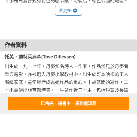
今卻是充滿各式有特色的咖啡館、時裝店、綠色公園的城區。
冷霜與寒意

因為沒有人會害怕一個孩子。他們既沒有武器也沒有面具，除
這二十年來，我每日穿越韋斯特布羅的大小街道，什麼時候該
又把那窮光蛋帶回家來了。

看更多
非他們非常狡猾。而我就是這樣一個狡猾的孩子，我的面具就
直走、什麼時候該拐彎，已經是雙腳的肌肉記憶，趕路的時
是愚蠢，我總是小心翼翼地不讓人將它撕開。我微微張開嘴
候，這些大小街道，也僅僅是街道而已。

我不喜歡這首歌，但是我必須大聲地笑著，因為這是母親為了
巴，讓眼神放空，好像它們只會盯著空氣看。當我在心裡開始
逗我開心而唱的歌。這是我的錯，如果我不看著那張照片，母
唱起歌來的時候，我異常小心，不讓我的面具有任何破綻。沒
機緣巧合之下，得知有這樣一份翻譯的工作，編輯雅惠寄來試
親的視線不會在我身上逗留。她便可以繼續交叉著雙手安靜地
作者資料
有一個大人會喜歡我在心底唱的歌，以及我在腦海裡用字句編
譯樣本時，我愣了一下，心想：哦，托芙．迪特萊弗森（Tove 
坐著，她那雙嚴厲卻美麗的雙眼可以凝固在我們之間的無人區
成的花環。

Ditlevse）啊，我當然是知道她的。住在韋斯特布羅二十年，很
域裡。而我可以持續地在心裡微微喊著：「媽媽」，我知道她
托芙．迪特萊弗森(Tove Ditlevsen)
難不知道啊。兒子們的學校是以她命名的——儘管當年她就讀
會以某種神祕的方式接收到我的呼喚。我應該讓她獨自擁有更
出生於一九一七年，丹麥知名詩人、作家，作品常見於丹麥音
｜各界推薦
（按姓名筆劃排序）

的小學早已拆除，然而在二〇〇八年，在托芙童年居住之地，
長的時間，如此她便可在無言中喊著我的名字，並知道我們之
樂與電影，亦被選入丹麥小學教材中。出生於哥本哈根的工人
石芳瑜（作家、《閱讀的島》總編輯）

兩所小學合併的時候，以她的名字為學校命名，好像也是理所
間有著血脈關係。如此一來，一種類似「愛」的東西會蔓延全
階級家庭，童年經歷成為她作品的重心。十歲就開始寫作，二
林婉瑜（詩人）

當然的事。學校旁的托芙．迪特萊弗森廣場（Tove Ditlevsens 
世界，疥瘡漢斯和美麗莉莉也會感覺得到，然後繼續成為一本
十出頭便出版首部詩集，一生著作近三十本，包括短篇及長篇
袁瓊瓊（作家）

Plads），廣場上的石凳牆上刻印著她的詩句。韋斯特布羅的居
書裡的彩色插圖。然而現在，在這首歌結束的那個當下，他們
小說、詩歌與回憶錄。女性身分、記憶、童年是作品中反覆出
郝譽翔（作家）

已售完，補書中，貨到通知我
民，對於鄰里間曾經住過這樣一個名詩人，都相當引以為傲。
之間的爭執與嘶吼立即展開，互相拉扯著頭髮。當樓梯間的怒
現的主題，曾獲丹麥文壇最高榮耀金桂冠文學獎（De Gyldne 
崔舜華（作家）

然而儘管對她的名字相當熟悉，我卻不曾拜讀過她的任何一部
吼延展到客廳來，我承諾自己，明天，我要假裝牆上那張悲傷
Laurbær）。成年後，反覆與酒精、毒癮對抗，多次進出精神病
許育華（作家）

作品。因此接下了這部作品的翻譯以後，有一種這彷彿是冥冥
的照片並不存在。

院，這些經歷則成為她晚期作品的重心。一生經歷四段婚姻，
陳又津（小說家）

之中就安排好的一種感覺。

於一九七六年服用過量安眠藥身亡。

陳玉慧（作家）

當希望被摧毀以後，母親以一種粗暴與厭惡的姿態穿上衣服，