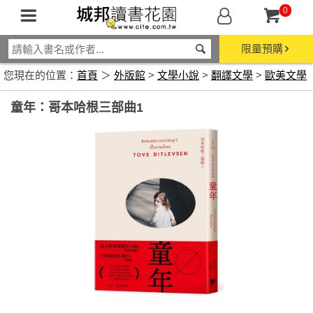
0
限量預購
您現在的位置：
首頁
＞
外版館
>
文學小說
>
翻譯文學
>
歐美文學
童年：哥本哈根三部曲1