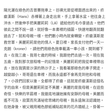
無以名狀的渴望：有一天，她必須痛苦但不可避免地，離開童
年時代的狹窄街道……

陽光灑在綠色的吉普賽拖車上，彷彿光是從裡面透出來的，疥
瘡漢斯（Hans）赤裸著上身走出來，手上拿著水盆。他往身上
出於獨特的早熟及敏銳，托芙以詩人之眼窺探生命，記錄了成
沖水，然後伸手把美麗莉莉（Lili）遞給他的毛巾拿過去。他們
長經歷中幽微的曲折心徑，包括緊張的母女關係、矛盾的兄妹
彼此之間不說一語，就好像一本書裡的插圖，快速地翻頁就翻
情感、鄰里間的神祕故事、同齡女孩間的友誼——字裡行間充
過去了。就和母親一樣，他們數小時內就會轉變。疥瘡漢斯是
滿嘲諷及銳利的黑色幽默，讀來讓人揪心卻也感同身受。文辭
救世軍，美麗莉莉是他的情人。夏日裡，家長支付他們一天一
優美，意象生動，獨特細膩的文風貫穿全書。　

克朗（kroner），請他們用綠色拖車載滿一車小孩，開到鄉下
去。在我三歲、我哥七歲的時候，我跟他們去過一次。現在我
★寫作時，我絕不為他人著想　　

五歲，我對那次旅程唯一的記憶是，美麗莉莉把我從車裡帶出
去，放在我猜是沙漠的熱沙子上。我看著那綠色的車子開走，
在本書裡，托芙將童年形容為「一具令人窒息的棺材」，以懺
越變越小，哥哥還在車裡，而我永遠都不會再見到他和母親
情式的筆觸回望自己的人生，爬梳生命經驗種種源起。以詩意
了。小孩們回家以後，全都得了疥瘡，這就是疥瘡漢斯這個名
抒情的風格道盡現實中的殘酷，日常生活在她絕美卻疏離的書
字的由來。但是美麗莉莉並不美麗，美麗的是我母親，在這些
寫中，呈現出藝術性的衝突。從性別、階級到婚姻，多層面向
奇怪、快樂的早晨裡，我徹底地讓她擁有安靜的母親。美麗而
卻能一氣呵成，淋漓盡致。

遙不可及，寂寞而充滿祕密思緒的母親，我永遠無法認識她。
在她身後，被父親用褐色膠紙補貼起來的花卉牆紙上，掛著一
托芙生前共有四段婚姻，出版了三部曲之後，眾人皆認為她終