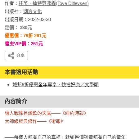
作者：
托芙．迪特萊弗森(Tove Ditlevsen)
出版社：
潮浪文化
出版日期：2022-03-30
定價： 330元
優惠價：79折 261元
書虫VIP價：261元
本書適用活動
城邦6折優惠全年專享，快搶好康／文學類
內容簡介
讓人戰慄且讚歎的天賦——《紐約時報》　

大師級經典傑作——《衛報》
——每個人都有自己的真相，就如每個孩童都有自己的童年