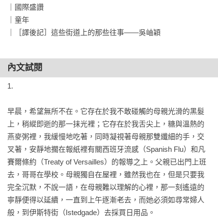
的經歷和生活，對複雜的女性友誼、家庭和成長世界的描繪動
｜國際盛讚

人而出色。

｜童年

｜［譯後記］這些街道上的那些往事——吳岫穎
她也被視為自傳作家先驅，三部曲取材於她自己的經歷，讀來
卻像是最引人入勝的小說。三部曲記錄了托芙從童年到成人生
內文試閱
活的種種經歷，更重要的是，隨著角色的轉換，她如何拋開當
時加諸於女性身上的枷鎖，捍衛思考和創作的權利，以寫作養
1.

活自己。這些書寫呈現出自我的追尋與實踐，也映照出女性在
現實生活中的困境及艱難。

早晨，希望無所不在。它存在於我不敢碰觸的母親光滑的黑髮
上，稍縱即逝的那一抹光裡；它存在於我舌尖上，糖與溫熱的
★悲傷的黑色幽默，無法掙脫的童年

燕麥粥裡，我緩慢地吃著，同時凝視著母親那雙纖細的手，交
叉著，安靜地擱在報紙裡有關西班牙流感（Spanish Flu）和凡
《童年》是哥本哈根三部曲的首部曲，以抒情和生動的力道，
賽爾條約（Treaty of Versailles）的報導之上。父親已出門上班
敘述一名鍾情寫作的女孩成長之路，筆法優美而詩意。 出身於
去，哥哥在學校。母親獨自在屋裡，雖然我也在，但是只要我
哥本哈根的工人階級社區，托芙自幼即感到自己與週遭世界格
完全沉默，不說一語，在母親難以理解的心裡，那一刻遙遠的
格不入。她早熟的心思只能被偽裝在童稚的軀體裡，對閱讀及
寧靜便得以延續，一直到上午逐漸老去，而她必須如尋常婦人
創作的渴望卻已在心中生根萌芽。她意識到自己的內心有一種
般，到伊斯特街（Istedgade）去採買日用品。
