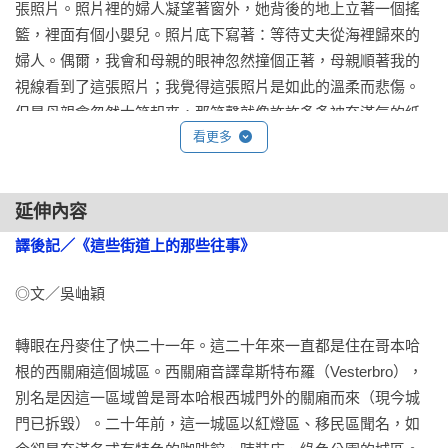
張照片。照片裡的婦人凝望著窗外，她背後的地上立著一個搖
於走出人生低谷。但在終曲《毒藥》出版五年後，她就結束了
籃，裡面有個小嬰兒。照片底下寫著：等待丈夫從海裡歸來的
自己的性命。儘管在生前的訪談中她始終自稱筆下小說皆為虛
婦人。偶爾，我會和母親的眼神忽然撞個正著，母親順著我的
構，但隨著三部曲出版引爆的暢銷及話題，親友紛紛出面抗
視線看到了這張照片；我覺得這張照片是如此的溫柔而悲傷。
議，責備她「與生活太近」，她在書中卻自承「寫作時，我絕
但是母親會忽然大笑起來，那笑聲就像許許多多被充滿氣的紙
不為他人著想」。對於創作及實踐自我的熱情，點燃了她的靈
看更多
袋忽然同時爆裂那般。我因為害怕而心跳加速，同時感到悲
魂與生命，一路支撐著她走向人生終點，也為她奠定了傳世作
傷，因為世上所有的沉寂突然被破壞了。但是我跟著大笑，因
家的地位。

為我和母親一樣，被困在這殘酷的歡快氛圍中。她把椅子推
延伸內容
開，穿著她那皺巴巴的睡裙站在照片前，雙手放在一旁。然後
｜精彩金句＆段落摘錄｜
她忽然開口唱起歌來，聲音充滿挑釁，像個年輕女孩一樣，這
譯後記／《這些街道上的那些往事》
｜童年就如一副長而窄小的棺木，只靠自己是無法逃脫的。

和她大聲跟店家殺價時的聲音，完全不一樣。她唱著：

◎文／吳岫穎

｜無論你如何轉身，你總會和童年撞個正著，因此而受傷，因
難道我就不能

為童年有著堅硬的稜角，只有在把你徹底撕得粉碎以後，童年
轉眼在丹麥住了快二十一年。這二十年來一直都是住在哥本哈
盡情地為我的托芙兒歌唱嗎？

才結束。

根的西關廂這個城區。西關廂音譯韋斯特布羅（Vesterbro），
睡覺吧，睡覺吧，睡覺吧。

別名是因這一區域曾是哥本哈根西城門外的關廂而來（現今城
請從窗前走開，朋友，

｜有一種人，他們的童年由裡到外都如此顯眼，讓人一目瞭
門已拆毀）。二十年前，這一城區以紅燈區、移民區聞名，如
改天再來吧。

然；這種人就是──孩子們。而人們可以隨心所欲地對待他們，