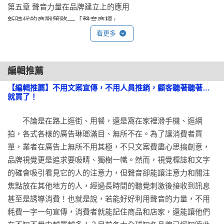
第五章 聲音力量在品牌建立上的應用

新時代的商戰策略—「聲音商標」

日本企業尚未意識到聲音的重要性 

看更多
品牌聲音識別的三大要素

聲音企業歌

編輯推薦
聲音標誌

今後「聲音標誌」的重要性將與日俱增

【編輯推薦】不用文案宣傳，不用人員推銷，顧客聽著聽著…
就買了！
標誌的演變，從看見到聽見

爭奪四百億美元巨大市場的戰爭已然開打

　　不論是在路上逛街、用餐，還是窩在家裡滑手機、逛網
成功的品牌聲音具備的六個特徵

拍，各式各樣的廣告琳瑯滿目、無所不在。為了讓消費者買
單，業者在廣告上無所不用其極，不只文案費盡心思搞創意，
第六章 隱藏在人聲中的力量

品牌視覺更是追求要吸睛、獨樹一幟。然而，視覺標誌和文字
聲音口語策略的六大重點

的確會吸引看見它的人的注意力，但聲音卻能讓注意力和關注
焦點放在其他地方的人，經過長時間的聽覺刺激後接收到訊息
第七章 健康、生產力和聲音力量

甚至是誘導消費！也就是說，若能好好利用聲音的力量，不用
難以視而不見的BGN危害

耗費一字一句宣傳，消費者就能記住商品和店家，還能讓他們
餐廳裡究竟有多吵雜呢？
