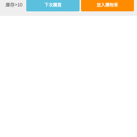
第九章 聲音力量與育兒、教育

庫存>10
下次購買
放入購物車
聲音表現技術顧問

不同成長階段的孩子與音樂之間的關係

聲音表現設計師

小孩與聲音

於美國擔任大型百貨和知名品牌的市場策略、品牌建立、企劃
音樂教育的力量

案、空間聲音表現顧問。同時以一名學者的身分穿梭於官民之
音樂是複合式的認知活動

間，對設計聲音表現，以及公家機關的談判和演說內容進行分
音樂的數學特性

析與建議。
結語

看更多
基本資料
作者：
MITAYLOR千穗(Mitaylor Chiho)
出版社：
創意市集
城邦書號：2AB544

ISBN：9789865534561

出版日期：2021-05-27
