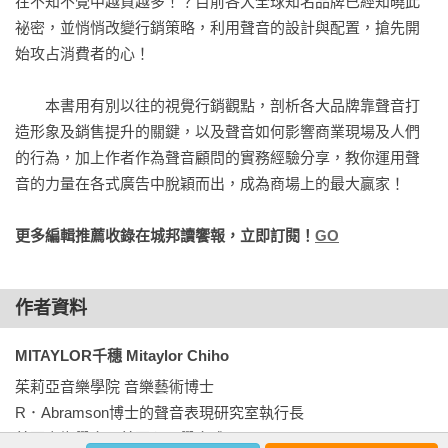
在不知不覺中越買越多！？目前各大全球知名品牌已經知曉此
噪音不但會減損料理的美味程度，還會讓人越吃越快

祕密，並悄悄改變行銷策略，利用聲音的設計與配置，搶先開
雖然在吵雜的環境下客人會多點些酒，翻桌率也會提高，
始攻占消費者的心！

但……

抑制高BGN的作法

　　本書用有別以往的視覺行銷觀點，剖析各大品牌靠聲音打
開放式辦公室的噪音問題

造形象及銷售提升的關鍵，以及聲音如何影響商業現場及人們
吵雜的職場環境不但對員工身體有害，還會降低生產力

的行為，加上作者作為聲音顧問的實務經驗分享，教你運用聲
降低辦公室內BGN的七種方式

音的力量在各式廣告中脫穎而出，成為商場上的最大贏家！
對治噪音是永續成長的策略

過於安靜也不好

更多編輯推薦收錄在城邦讀饗報，立即訂閱！
GO
第八章 聲音力量影響味覺和口感

飛機餐的味道，到底哪裡不一樣呢？

作者資料
以聲佐餐的「聲音調味」

口感的聲音力量

MITAYLOR千穗 Mitaylor Chiho
聲音調味的可能性

茱莉亞音樂學院 音樂藝術博士

通往食物革命

R．Abramson博士的聲音表現研究室執行長

美國音響學會、美國心理學會成員
