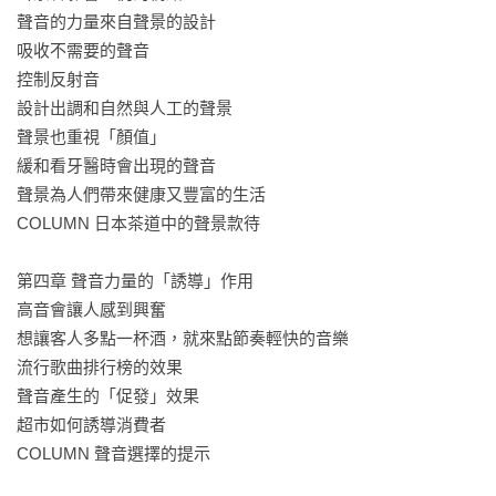
聲音的力量來自聲景的設計

吸收不需要的聲音

控制反射音 

設計出調和自然與人工的聲景

聲景也重視「顏值」

緩和看牙醫時會出現的聲音

聲景為人們帶來健康又豐富的生活

COLUMN 日本茶道中的聲景款待

第四章 聲音力量的「誘導」作用

高音會讓人感到興奮

想讓客人多點一杯酒，就來點節奏輕快的音樂 

流行歌曲排行榜的效果

聲音產生的「促發」效果 

超市如何誘導消費者

COLUMN 聲音選擇的提示
