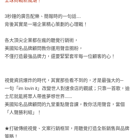
全球商戰新風潮！
3秒鐘的廣告配樂、簡報時的一句話…

背後其實是一場企業精心策劃的心理戰！

各大頂尖企業都在瘋的聽覺行銷術，

美國知名品牌顧問教你運用聲音圈粉，

不僅打造最強品牌力，還要緊緊套牢每一位顧客的心！

視覺資訊爆炸的時代，其實那些看不到的，才是最強大的─

一句「im lovin it」改變世人對速食店的觀感；只靠一首歌，迪
士尼就能將眾人帶進夢想世界......

美國知名品牌顧問的九堂重點聲音課，教你活用聲音，當個
「人聲勝利組」！

★打破傳統視覺、文案行銷框架，用聽覺打造全新銷售與品牌
策略！
