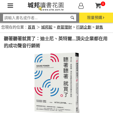
0
限量預購
您現在的位置：
首頁
＞
城邦館
>
商管理財
>
行銷企劃
>
銷售
聽著聽著就買了：迪士尼、英特爾...頂尖企業都在用
的成功聲音行銷術