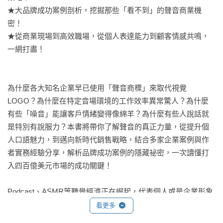
★大品牌成功案例剖析，挖掘那些「看不到」的聲音商業機
密！

★從商業現場到高效職場，從個人表達能力到顧客情感共鳴，
一網打盡！

為什麼各大知名企業早已使用「聲音商標」來取代視覺
LOGO？為什麼在特定音場環境的工作效率異常驚人？為什麼
有些「噪音」能讓客戶情緒變得像綿羊？為什麼有些人說話就
是特別有說服力？本書將帶你了解聲音的真正力量，從提升個
人口語魅力，到邁向新時代銷售戰略，結合多家企業案例與作
者實務經驗分享，解析品牌成功案例的隱藏祕密，一次讀懂打
入四百億美元市場的成功關鍵！

Podcast、ASMR等聽覺經濟正在崛起，代表個人或是企業形象
的「聲紋」也越來越受重視。唯有了解聲音的強大，並有策略
看更多
地將其活用於各個領域，才能在新時代創造出你的絕對優勢！
