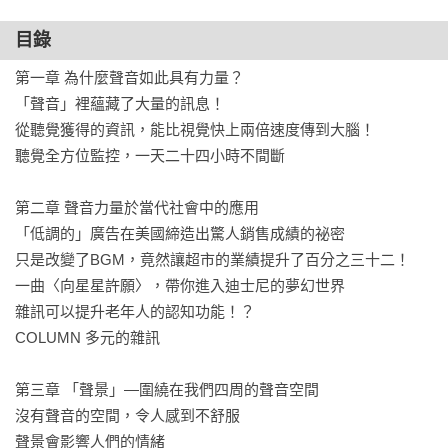
目錄
這些，都是聲音的力量......

第一章 為什麼聲音如此具有力量？

✓ 一開口就讓人產生興趣

「聲音」裡蘊藏了大量的訊息！ 

✓ 專注力跟工作效率大幅提升

從聽覺獲得的資訊，能比視覺快上兩倍速度傳到大腦！

✓ 告別失眠，一覺到天明

聽覺全方位監控，一天二十四小時不間斷

✓ 開心買下不在預定的昂貴商品

✓ 提案成功百分百

第二章 聲音力量於當代社會中的應用

✓ 品牌形象一秒到位

「低調的」廣告在美國締造出驚人銷售成績的祕密 

只是改變了BGM，竟然讓超市的業績提升了百分之三十二！

【國內好聲推薦】

一曲〈向星星許願〉，帶你進入迪士尼的夢幻世界

聲音訓練專家 周震宇

雜訊可以提升老年人的認知功能！？

企業音樂顧問 侯志堅

COLUMN 多元的雜訊 

第三章 「聲景」—圍繞在我們四周的聲音空間

沒有聲音的空間，令人感到不舒服

聲景會影響人們的情緒
