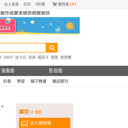
加入會員
紅利
6折購
購物車
(
0
)
野
16647
皮卡丘
寫真
楊双子
親簽
奧德賽
漫畫館
影音館
科普
學習
親子教養
雜誌期刊
，
庫存 > 10
放入購物車