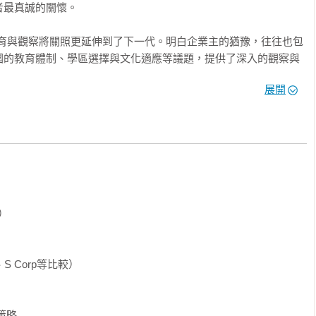
最真誠的關懷。

教育與觀察將關照更延伸到了下一代。明白企業主的猶豫，往往也包
國的教育體制、學區選擇與文化適應等議題，提供了深入的觀察與
展開
，為追夢者提供清晰方向與實務指引。這本兼具智慧與溫度的指
嶄新事業與生活的你。
）

、S Corp等比較）

策略
