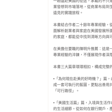
一趟遠赴美國的征途，承載的不只
業發想到市場落地，從商業布局到
遠見的實踐旅程。

本書結合作者二十餘年專業經驗，
面解析創業者與家庭在美國發展所
的家庭，都能從中找到清晰方向與可
在美擔任要職的陳明升推薦：這是
專業經驗的淬鍊，不僅展現作者深厚
本書三大篇章環環相扣，構成完整的
•「為何現在赴美的好時機？」篇
成一套可執行的藍圖，更點出善用共享
「可行路徑」。

•「美國生活篇」篇，入境與生活
的生活細節。從如何在銀行開戶、