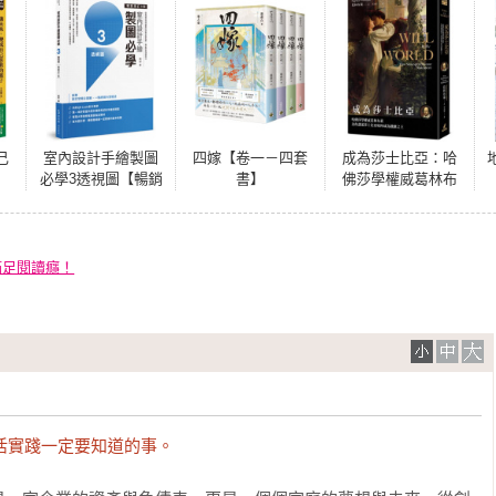
己
室內設計手繪製圖
四嫁【卷一－四套
成為莎士比亞：哈
必學3透視圖【暢銷
書】
佛莎學權威葛林布
增訂3版】：從基礎
萊為你講述莎士比
到快速繪製的詳細
亞如何成為戲劇之
步驟拆解，徹底學
王
會透視技法
滿足閱讀癮！
生活實踐一定要知道的事。