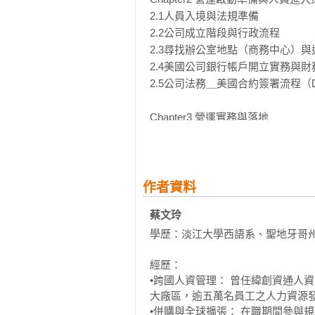
2.1人員入境與法規準備

2.2公司成立階段與行政流程

2.3尋找辦公室地點（商務中心）與
2.4美國公司銀行帳戶開立實務與財
2.5公司法務＿美國合約簽署流程（Do
Chapter3 營運實務與落地

3.1公司網站架設平台選擇

3.2會計系統選擇指南

3.3團隊與人力資源管理

作者資料
第二篇 美國生活篇

蔡文玲 
Chapter 4 關於在美國居住的大小事

學歷：淡江大學西語系、聖地牙哥州立
4.1跨國搬家

4.2在美國的家

經歷：

4.3水電瓦斯（Utilities）

•跨國人資管理： 曾任緯創資通人
4.4傢俱

大廠區，逾五萬名員工之人力資源發
4.5美國買房

•併購與全球擴張： 在職期間參與