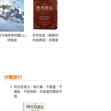
地平線終將閃耀(上)
思考致富（暢銷80
特裝版
年經典版）百萬富
翁締造者、成功學
大師——拿破崙．
希爾代表作，改變3
億人命運，暢銷逾
8000萬冊，與卡內
基《人性的弱點》
齊名
分類排行
阿甘投資法：執行篇：不看盤、不
選股、不挑買點，你致富的戰術手
冊