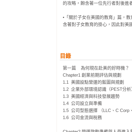
的攻略，飽含著一位先行者對後進者
•「關於子女在美國的教育」篇，
含著對子女教育的掛心，因此對美
建議。

作者將寶貴的能力與經驗化為文字
南，推薦給每一位準備在美國開創
目錄
第一篇    為何現在赴美的好時機？

Chapter1 創業前期評估與規劃

1.1  美國設點營運的藍圖與規劃

1.2  企業外部環境認識（PEST分析
1.3  美國經濟與科技發展趨勢

1.4  公司設立與準備

1.5  公司型態選擇 （LLC、C Corp
1.6  公司金流與稅務

Chapter2 營運啟動準備與人員進入