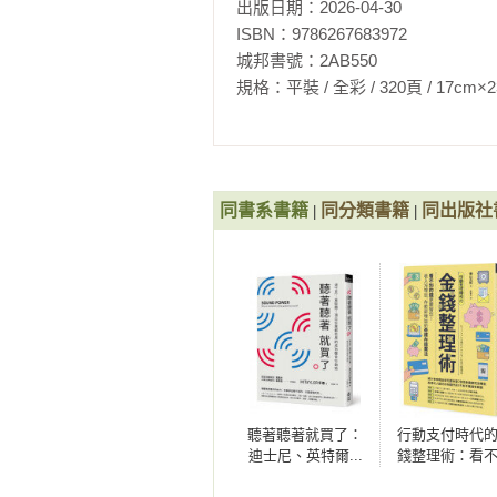
出版日期：2026-04-30

6.7合法節稅

ISBN：9786267683972

相關著作：《直奔夏威夷！自由自
6.8跨文化適應

城邦書號：2AB550

行》
6.9美國日光節約時間

規格：平裝 / 全彩 / 320頁 / 17cm×23cm   
6.10文化差異下的法律風險與育兒觀
Chapter7 美國飲食信仰與娛樂

7.1美國飲食

7.2美國信仰

同書系書籍
同分類書籍
同出版社
|
|
7.3美國休閒娛樂

7.4美國主流運動與聯盟

7.5美國德州購物

第三篇 關於子女在美國的教育

Chapter8 子女在美國的    

8.1美國教育的核心觀念

8.2就學教育選項

聽著聽著就買了：
行動支付時代
8.3教育現場的第一印象與生活觀察

迪士尼、英特爾...
錢整理術：看
頂尖企業都在用的
的錢更要留住
Chapter9 美國中小學入學指南    
