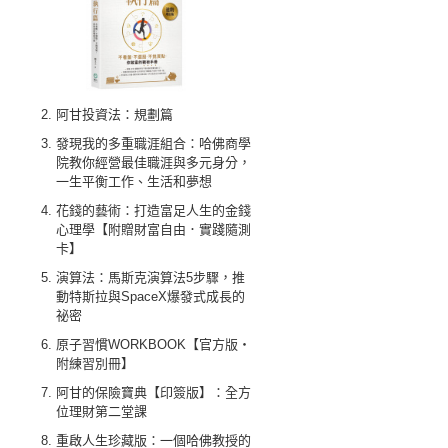
阿甘投資法：規劃篇
發現我的多重職涯組合：哈佛商學
院教你經營最佳職涯與多元身分，
一生平衡工作、生活和夢想
花錢的藝術：打造富足人生的金錢
心理學【附贈財富自由．實踐隨測
卡】
演算法：馬斯克演算法5步驟，推
動特斯拉與SpaceX爆發式成長的
祕密
原子習慣WORKBOOK【官方版‧
附練習別冊】
阿甘的保險寶典【印簽版】：全方
位理財第二堂課
重啟人生珍藏版：一個哈佛教授的