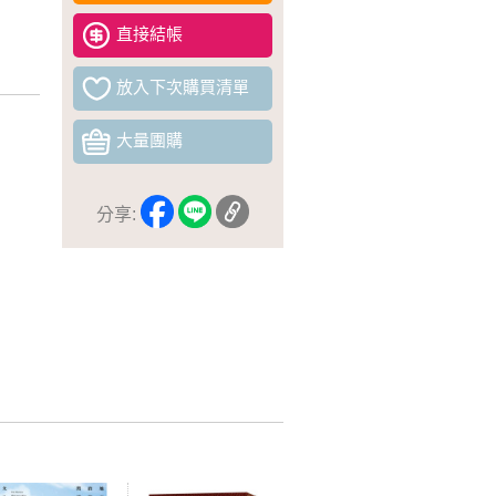
直接結帳
放入下次購買清單
大量團購
分享: