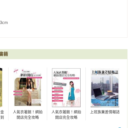
在的渡假小旅行（第二版）》《直奔夏威夷！自由自在的渡假小旅
             
念

書籍
的金
人氣衣著館！網拍
人氣衣著館！網拍
上班族兼差情報誌
不到
開店完全攻略
開店完全攻略
！收