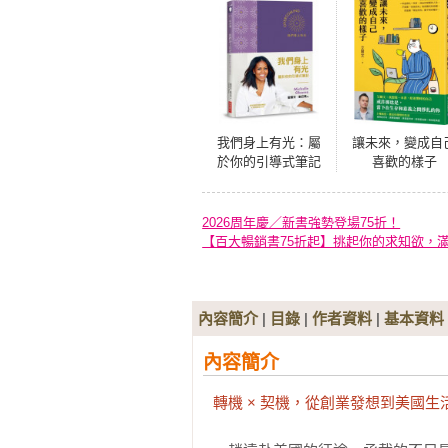
我們身上有光：屬
讓未來，變成自
於你的引導式筆記
喜歡的樣子
2026周年慶／新書強勢登場75折！
【百大暢銷書75折起】挑起你的求知欲，
內容簡介
|
目錄
|
作者資料
|
基本資料
內容簡介
轉機 × 契機，從創業發想到美國