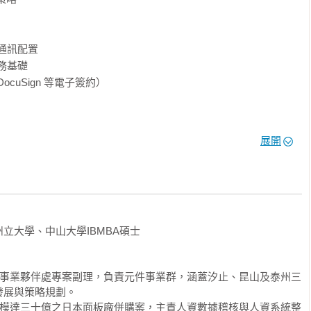
通訊配置

務基礎

cuSign 等電子簽約）

展開
大學、中山大學IBMBA碩士

資事業夥伴處專案副理，負責元件事業群，涵蓋汐止、昆山及泰州三
展與策略規劃。

規模達三十億之日本面板廠併購案，主責人資數據稽核與人資系統整