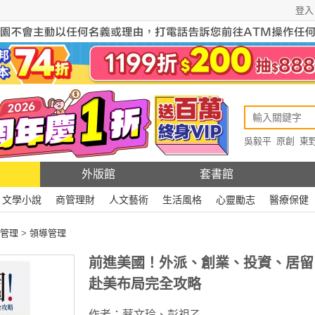
登入
吳毅平
原創
東
原創
Rewire
外版館
套書館
文學小說
商管理財
人文藝術
生活風格
心靈勵志
醫療保健
管理
>
領導管理
前進美國！外派、創業、投資、居留
赴美布局完全攻略
作者：
蔡文玲
、
彭祖乙