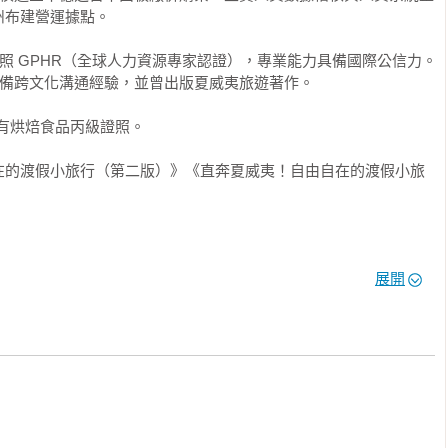
布建營運據點。

業證照 GPHR（全球人力資源專家認證），專業能力具備國際公信力。

具備跨文化溝通經驗，並曾出版夏威夷旅遊著作。

有烘焙食品丙級證照。

在的渡假小旅行（第二版）》《直奔夏威夷！自由自在的渡假小旅
展開
管理系助理教授

聯網。投身學術界之前，彭博士在科技產業累積了多年的實務經


經理，也受邀擔任資策會和工研院顧問。



驗，經營高科技產品在北美市場的開拓與深耕，這些寶貴的實戰經
態與跨文化團隊管理具備獨到見解，為本書提供了第一手實務洞