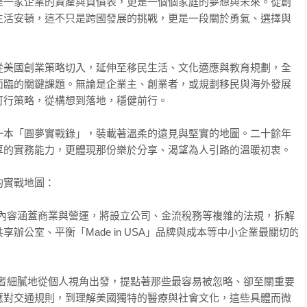
是一家企業的資產與負債表，更是一個個家庭的夢想與未來。從創
生活安頓，這不只是跨國發展的挑戰，更是一段關於勇氣、選擇與
從美國創業策略切入，延伸至移民生活、文化適應與教育規劃，全
面臨的關鍵課題。無論是企業主、創業者，或規劃移民與海外發展
行策略，從構想到落地，穩健前行。

一本「圓夢實戰錄」，裝載著溫柔的遠見與堅實的地圖。二十餘年
的實務能力，更體現那份樂於分享、渴望為人引路的溫暖初衷。

實戰地圖：

，內容涵蓋商業與營運，將設立公司、金流稅務等複雜的法規，拆解
辦公室、平衡「Made in USA」品牌與成本等中小企業最關切的
作者細膩地從個人視角出發，提點著那些最容易被忽略、卻至關重要
應對交通規則，到理解美國獨特的醫療與社會文化，這些具體而微