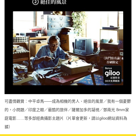
可盡情觀賞︰中平卓馬——成為相機的男人、絕佳的風景／我有一個憂鬱
的，小問題／印度之眼／最酷的旅伴／薩爾加多的凝視／鄧南光 8mm家
庭電影……等多部經典攝影主題片（片單會更新，請以giloo網站資料為
據）