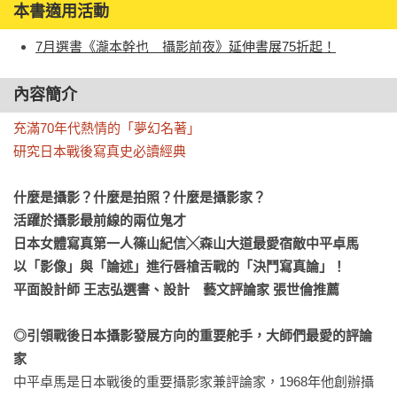
本書適用活動
7月選書《瀧本幹也 攝影前夜》延伸書展75折起！
內容簡介
充滿70年代熱情的「夢幻名著」

研究日本戰後寫真史必讀經典
什麼是攝影？什麼是拍照？什麼是攝影家？

活躍於攝影最前線的兩位鬼才

日本女體寫真第一人篠山紀信╳森山大道最愛宿敵中平卓馬

以「影像」與「論述」進行唇槍舌戰的「決鬥寫真論」！

平面設計師 王志弘選書、設計　藝文評論家 張世倫推薦
◎引領戰後日本攝影發展方向的重要舵手，大師們最愛的評論
家
中平卓馬是日本戰後的重要攝影家兼評論家，1968年他創辦攝