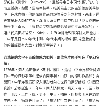
影雜誌《挑釁》（Provoke），重新界定日本現代攝影的方向，
而且撼動、顛覆了當時奉精準、唯美為圭臬的主流攝影美學標
準，造成轟動。他的攝影作品與評論受到荒木經惟、森山大道
等重量級大師的推崇，森山大道曾在自傳中說到「我最愛的宿
敵是中平卓馬」「讓我深受刺激的攝影論是中平卓馬寫的」，
連當代攝影評論家、《deja-vu》雜誌總編輯飯澤耕太郎也說：
「中平是日本60年代末到70年代中期的權威攝影家暨批評家，
他的話語很有力量，對我影響甚多。」

◎洗鍊的文字＋百餘幅魅力照片，兩位鬼才聯手打造「夢幻名
著」
1976年，知名攝影雜誌《朝日相機》，邀請中平卓馬和聲勢如
日中天的攝影家篠山紀信合開專欄，由筱山的攝影作品和引言
開頭，中平穿透鏡頭深入攝影者內心世界的攝影論述〈決闘寫
真論〉於焉誕生。一年中，兩人透過家、晴天、寺、市區、旅
途、印度、工作、風、妻子、平日、插曲、巴黎與明星這13個
主題，對「攝影是什麼？」「攝影的行為是什麼？」「攝影家