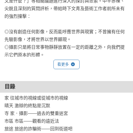
又是什麼？」等相關議題進行深入的探討與思索。中平赤裸、
尖銳且深刻的質問評析，帶給時下文青及藝術工作者前所未有
的強烈撞擊：

◎沒有創造任何影像，反而能呼應世界與現實；不曾擁有任何
先驗影像，才將世界以世界顯現。

◎攝影只是將日常事物靜靜放置在一定的距離之外，向我們提
示它們原本的形體。

◎當事物開始訴說除了單純的事物以外，什麼也不是的事實
看更多
——那就是事物對人類反動的開始。

◎只有在對著「世界」萌生願意接受事物的原有樣貌以及它反
射回來的敵意視線時，才能讓攝影家按下快門。

目錄
◎把不認識的人都當成熟人，把熟人當成如同不認識的人，凝
家 往城市的視線或從城市的視線

視「世界」與「私」，觀察他們。

晴天 激辯的終點是沉默

◎攝影所擁有的是只有攝影才能擁有的魔術，是把所有的想像
寺 家．攝影——過去的雙重迷宮

和妄想強制拖引出來的觸媒；攝影——是時間的陷沒。

市區 市區——觀看的遠近法

◎當事物的細節都達到極限，而被鮮明捕捉時，幻想和幻視就
旅途 旅途的詐騙術——回到街道吧

在它的對岸浮現；唯有到達視覺邊界的那一刻，才是幻想領域