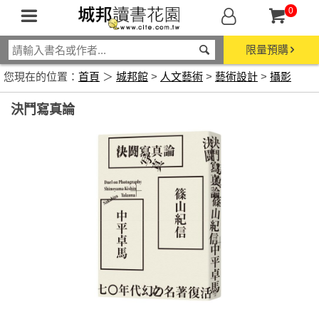
0
限量預購
您現在的位置：
首頁
＞
城邦館
>
人文藝術
>
藝術設計
>
攝影
決鬥寫真論