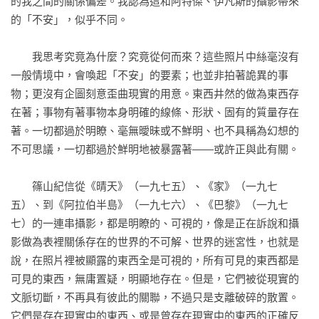
的我之間的關係偏差。我認為這和阿特傑、伊凡斯的攝影帶來
的攝影評論集。三十五年後，被譽為充滿70年代熱情的「夢幻
的「不安」，似乎不同。

名著」，了解戰後日本攝影發展的重要經典，在策展人/藝評者
黃亞紀（中平在台首次展出的策展人）及「source系列」主編
　　我思考究竟為什麼？究竟從何而來？這些照片中絲毫沒有
平面設計師王志弘聯手下，全球唯一中文版在台復活。
一般情境中，會喚起「不安」的要素；也並非拍著詭異的事
物；更沒有企圖刻意歪曲現實的用意。東西井然的做為東西存
在著；事物有著事物本身明確的線條、形狀、固有的質量存在
著。一切都過於明瞭、毫無曖昧或不鮮明、也不具稱為幻想的
不可思議，一切都過於鮮明地被暴露著——或許正與此有關。

　　篠山紀信從《晴天》（一九七五）、《家》（一九七
五）、到《阿拉伯半島》（一九七六）、《巴黎》（一九七
七）的一連串攝影，都是明瞭的、可視的，像是正在訴說和攝
影做為表裡關係存在的世界的不可解、世界的迷宮性，也就是
說，在照片裡被顯露的東西全是可視的，所有可見的東西都是
可見的東西，無庸置疑，明顯地存在。但是，它們被從現實的
文脈切斷，不再具有彼此的關聯，不過只是支離破碎的散置。
它們是存在現實中的東西、或是曾存在現實中的東西的正確反