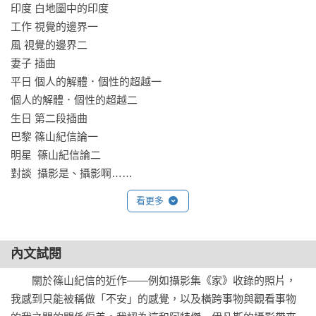
印度 白地圖中的印度

浮出的瞬間，才開始私的解體。

工作 視覺的邊界一

◎攝影總是背叛它的「作者」的攝影家意識，將超越意識的世
風 視覺的邊界二

界刺向攝影家，這種偏差是無法替代的。

妻子 插曲

◎一旦世界、事物開始說話時，攝影家就從攝影的內側安靜地
平日 個人的解體．個性的超越一

消失。

個人的解體．個性的超越二

◎ 攝影並非消去現實的擬態，是根據再一次返回原本的現實，
生日 第二段插曲

而對現實的總體提出問號。

巴黎 篠山紀信論一

◎一切焦點清晰，意義的背後，就是一片的曖昧，是堅定支撐
明星  篠山紀信論二

意義的背景的欠落。

對談  攝影是、攝影啊……
◎篠山紀信強硬地拉扯事物，然後在最緊張的時刻放手，就是
抗拒我們通常給予現實的意義，然後重新賦予我們自己私的意
看更多
義。

◎一個攝影家可以完成的事，只有繼續對世界、對現實提出質
內文試閱
疑，「為什麼」？但是攝影家絕對無法獨自回答這個提問，因
為擁有這個問題解答的並不是我們，而是世界。……

　　關於篠山紀信的近作——例如攝影集《家》收錄的照片，
我感到只能被稱做「不安」的感覺，以及橫跨事物與觀看事物
長達一年的連載，好評不斷，隔年立即出版成書，是當時重要