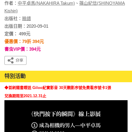
作者：
中平卓馬(NAKAHIRA Takum)
、
篠山紀信(SHINOYAMA
Kishin)
出版社：
臉譜
出版日期：2020-09-01
定價： 499元
優惠價：79折 394元
書虫VIP價：394元
特別活動
◆首刷隨書贈送 Giloo紀實影音 30天觀影序號免費看序號卡1張
兌換期限至2021.12.31止