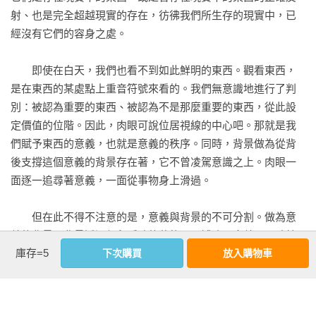
射、也是完全超越現實的存在，彷彿我們所生存的現實中，已
經沒有它們的容身之處。

　　即使在白天，我們也看不到如此鮮明的東西。觀看東西，
是在東西的某處點上重音符號來看的。我們無意識地進行了判
別：被認為重要的東西、被認為不是那麼重要的東西，從此設
定價值的位階。因此，肉眼可說位居視線的中心吧。那就是我
們賦予東西的意義，也就是意義的秩序。同時，背景做為從背
後支撐這個意義的背景存在著，它不曾凌駕意識之上。肉眼一
面逐一追尋著意義，一面從事物身上滑過。

　　但在此不得不注意的是，意義與背景的不可分割。做為意
義的背景，背景透過保留曖昧的狀態，而補強了意義，同時給
庫存=5
予了意義深度。這個事實應可稱為遠近法吧。遠近法當然是在
下次購買
放入購物車
個人之中，歷史性的被形成。但還有另一種遠近法存在，那就
是在社會之中、文化之中，以及它的共同體之中，被歷史的形
成。即使偶爾出現微妙的偏差，但兩種遠近法果然還是一體