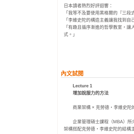
日本讀者熱烈好評迴響：

「我等不及要使用黑格爾的『三段式
「李維史陀的構造主義讓我找到自己
「有趣且循序漸進的哲學教室，讓
式。」

【本書特色】
★提高說服力，學會設計思考、創
學理論，讓你找回上班動力、工作更
內文試閱
★將哲學思想趣味化、簡單化，融
Lecture 1

器」的想法，重新尋回工作的意義
　　增加說服力的方法
　　商業架構 × 克勞德‧李維史陀
　　企業管理碩士課程（MBA）
架構搭配克勞德・李維史陀的結構主