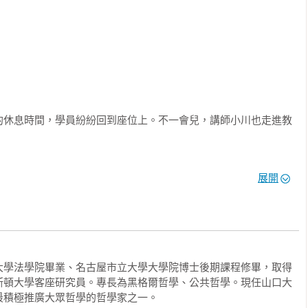
的休息時間，學員紛紛回到座位上。不一會兒，講師小川也走進教
家自我介紹，我是這堂課的講師小川仁志。從今天開始，我會用十
展開
提升商務技巧。在剛才的開課典禮上，我向大家強調了將哲學運用
？

是說，哲學是追求事物本質的行為，所以可以用來思考商務的本
大學法學院畢業、名古屋市立大學大學院博士後期課程修畢，取得
斯頓大學客座研究員。專長為黑格爾哲學、公共哲學。現任山口大
一點嘛！

積極推廣大眾哲學的哲學家之一。
