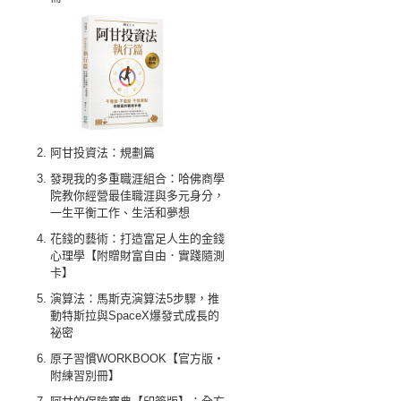
阿甘投資法：規劃篇
發現我的多重職涯組合：哈佛商學
院教你經營最佳職涯與多元身分，
一生平衡工作、生活和夢想
花錢的藝術：打造富足人生的金錢
心理學【附贈財富自由．實踐隨測
卡】
演算法：馬斯克演算法5步驟，推
動特斯拉與SpaceX爆發式成長的
祕密
原子習慣WORKBOOK【官方版‧
附練習別冊】