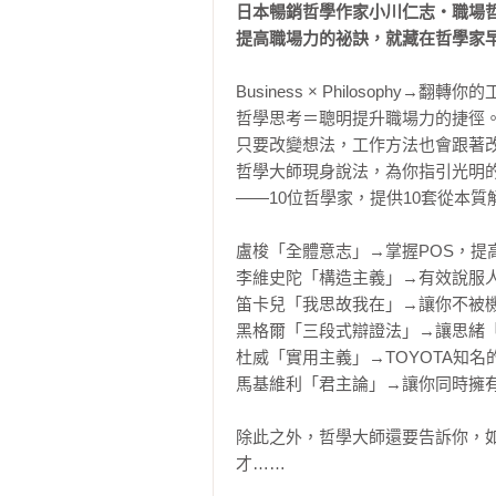
日本暢銷哲學作家小川仁志‧職場哲
提高職場力的祕訣，就藏在哲學家
Business × Philosophy→翻轉你
哲學思考＝聰明提升職場力的捷徑。
只要改變想法，工作方法也會跟著改
哲學大師現身說法，為你指引光明的
——10位哲學家，提供10套從本質
盧梭「全體意志」→掌握POS，提高
李維史陀「構造主義」→有效說服人
笛卡兒「我思故我在」→讓你不被機
黑格爾「三段式辯證法」→讓思緒「
杜威「實用主義」→TOYOTA知
馬基維利「君主論」→讓你同時擁有
除此之外，哲學大師還要告訴你，
才……
