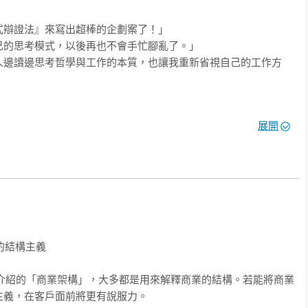
辯證法』來寫出超棒的企劃案了！」

的思考模式，以後再也不會手忙腳亂了。」

人邊讀邊思考哲學與工作的本質，也讓我重新省視自己的工作方
展開
意企劃，提升工作效率，抓住客群、提高銷售……職場人必讀的哲
輕鬆！

合在上班族日日接觸的職場生活中，讓你擺脫「自己只是工作機
與熱情！
的結構主義

所介紹的「商業架構」，大多都是用來解釋商業的結構。若能將商業
義，在客戶面前將更有說服力。
