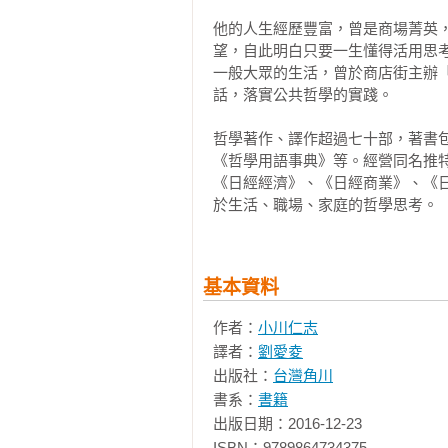
　　若杉：好、好的。

他的人生經歷豐富，曾是商場菁英
望，自此明白只要一生懂得活用思
　　平田：商務人士的確習慣優先處
一般大眾的生活，曾於商店街主辦
話，落實公共哲學的實踐。

　　櫻井：沒辦法，因為商務人士實
哲學著作、譯作超過七十部，著書
　　小川：這堂講座的宗旨就在於
《哲學用語事典》等。經營同名推特
業架構 × 克勞德‧李維史陀的結
《日經經濟》、《日經商業》、《
於生活、職場、家庭的哲學思考。
　　平田：要討論整體架構嗎？

　　小川：沒錯。

基本資料
　　若杉：什麼是整體架構啊？

作者：
小川仁志
譯者：
劉愛夌
　　小川：這就是我接下來要說的。
出版社：
台灣角川
書系：
書籍
　　若杉：我還是學生，對商務一
出版日期：2016-12-23

作有所幫助。

ISBN：9789864734375
