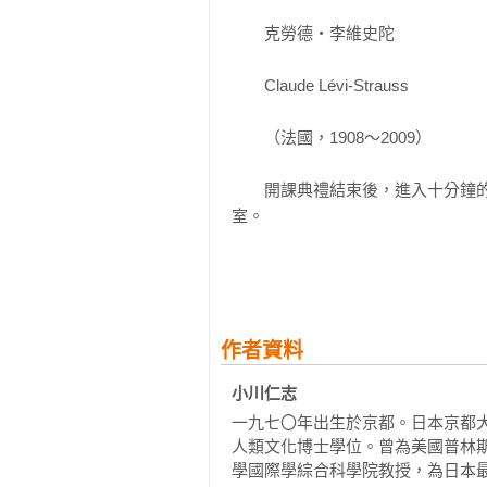
　　克勞德‧李維史陀

　　Claude Lévi-Strauss

　　（法國，1908～2009）

　　開課典禮結束後，進入十分鐘
室。

　　小川：大家好，容我再次向大
堂課跟大家說明如何運用哲學理論
在商務上的意義，若杉，你還記得嗎
作者資料
　　若杉：咦？呃，我記得你好像
小川仁志
質……

一九七〇年出生於京都。日本京都
人類文化博士學位。曾為美國普林
　　小川：說得很好！對自己有信心
學國際學綜合科學院教授，為日本最