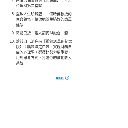
阿甘的保險寶典【印簽版】：全方
位理財第二堂課
重啟人生珍藏版：一個哈佛教授的
生命領悟，給你把餘生過好的簡單
建議
奇點已近：當人類與AI融合一體
讓錢自己流進來【暢銷20萬冊紀念
版】：腦袋決定口袋、實現財務自
由的心理學，選擇比努力更重要，
用對思考方式，打造你的被動收入
系統
more