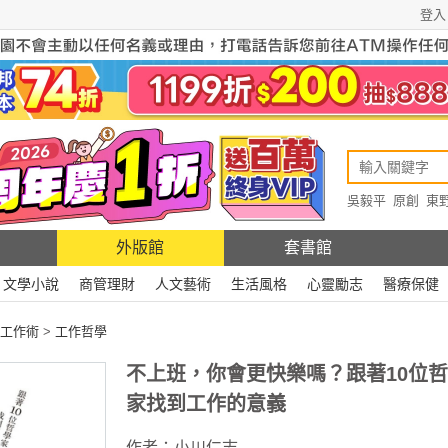
登入
吳毅平
原創
東
原創
Rewire
外版館
套書館
文學小說
商管理財
人文藝術
生活風格
心靈勵志
醫療保健
工作術
>
工作哲學
不上班，你會更快樂嗎？跟著10位
家找到工作的意義
作者：
小川仁志