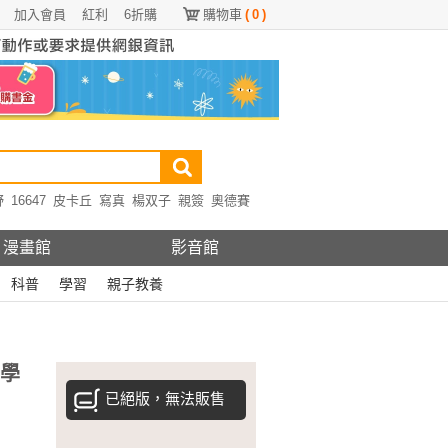
加入會員
紅利
6折購
購物車
(
0
)
野
16647
皮卡丘
寫真
楊双子
親簽
奧德賽
漫畫館
影音館
科普
學習
親子教養
哲學
已絕版，無法販售