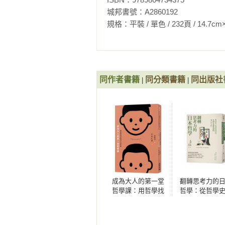
城邦書號：A2860192

　　小川：不用擔心，我會從最基本
規格：平裝 / 單色 / 232頁 / 14.7cm×21cm 
　　櫻井：我怎麼覺得耳朵癢癢的。
　　小川：商業架構的英文是「Fra
同作者書籍
同分類書籍
同出版社
|
|
是指適用於任何事例的問題解決策
「強弱危機分析」（SWOT Analysi
　　若杉：強、強弱危機分析？

　　小川：強弱危機分析是一種商業
　　櫻井：是啊。現在市面上出了
一方面也是因為數量太多了。

成為大人的第一堂
翻轉思考力的
哲學課：用哲學找
哲學：從哲學
出你的人生答案
名著到專門用
　　平田：不過，有些理論在商界待
有助自我實現的
工具