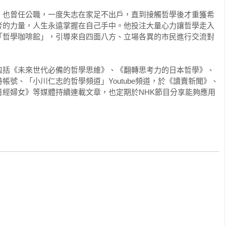
，也曾任公職，一度失志在家足不出戶，直到接觸哲學後才重獲希
考的力量，人生永遠掌握在自己手中。他投注大量心力讓哲學走入
理眼前的代辦事項。

「哲學咖啡館」，引導來自四面八方、立場各異的市民進行交流對
在太忙了。

包括《未來世代必備的哲學思維》、《翻轉思考力的日本哲學》、
改變這樣的情況。話不多說，我們開始上課吧。今天的主題是「商
帳號、「小川仁志的哲學頻道」Youtube頻道，於《讀賣新聞》、
構主義」，我認為這非常適合當成第一堂課的主題。

日經婦女》等媒體持續連載文章，也定期於NHK節目分享能夠應用


竅不通。之所以來參加這個講座，是因為我覺得這可能對之後找工