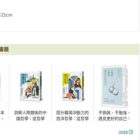
的概念講起。因為就算是商務人士，也不見得無所不知啊。

               


mework」，也就是「框架」、「構造」的意思。所謂商業架構，
書籍
略或分析法。比方像是「４Ｐ行銷理論」，又或是經營策略中的
s）。

分析法。目前這個階段，你只要知道有這個東西就夠了。

很多商業架構的書籍，我一直很想讀這些書，卻苦於抽不出時間，
日本
洞察人際關係的中
提升職場決斷力的
不偽裝、不勉強，
史、
國哲學：從哲學
西洋哲學：從哲學
遇見更好的自己：
語，
史、名著到專門用
史、名著到專門用
活著並不難，只要
久了，自然而然就能學會。

5大
語，建立理性思考
語，掌握為工作加
能透徹人的七種情
more
模式的6大工具
分的7大工具
感，無論是誰都可