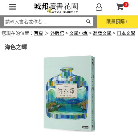
0
限量預購
您現在的位置：
首頁
＞
外版館
>
文學小說
>
翻譯文學
>
日本文學
海色之罈