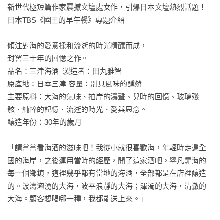
新世代極短篇作家震撼文壇處女作，引爆日本文壇熱烈話題！

日本TBS《國王的早午餐》專題介紹

傾注對海的愛意揉和流逝的時光精釀而成，

封窖三十年的回憶之作。

品名：三津海酒  製造者：田丸雅智

原產地：日本三津 容量：別具風味的醺然

主要原料：大海的氣味、拍岸的濤聲、兒時的回憶、玻璃殘
骸、純粹的記憶、流逝的時光、愛與思念。

釀造年份：30年的歲月

「請嘗嘗看海酒的滋味吧！我從小就很喜歡海，年輕時走遍全
國的海岸，之後運用當時的經歷，開了這家酒吧。舉凡靠海的
每一個鄉鎮，這裡幾乎都有當地的海酒，全部都是在店裡釀造
的。波濤洶湧的大海，波平浪靜的大海；渾濁的大海，清澈的
大海。顧客想喝哪一種，我都能送上來。」
