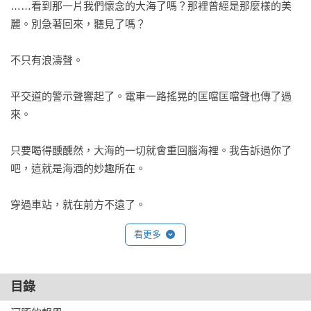
……看到那一片我們懷念的大海了嗎？那裡曾經是那麼樣的美
麗。別急著回來，聽見了嗎？

不只有浪濤聲。

平交道的警示聲響起了。電車一路搖晃的匡噹匡噹聲也傳了過
來。

只要喝得醺醺然，大海的一切就會重回腦海裡。我告訴過你了
吧，這就是海酒的妙趣所在。

穿過車站，就在前方不遠了。

看更多
哎，今晚你要不要和我一起回去呢？和以前一樣，搭上電車，
回到那座充滿大海記憶的三津小鎮。

目錄
【獲獎記錄】