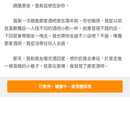
寫。

　　請隨意坐，我有話想告訴你。

　　當時寫下來的文字，就是收錄在本書裡以海為題的這些作
　　我第一次踏進那家酒吧是在兩年前。你也曉得，我從以前
品。

就喜歡獨自一人找不同的酒吧小酌一杯。如果發現不錯的店，
下回就會帶朋友一塊去。我也帶你去過不少店吧？不過，唯獨
　　「大海，很可怕哪！」

那家酒吧，我從沒帶任何人去過。

　　奶奶到現在依然常把這句話掛在嘴邊。靠海吃飯的人，總
　　那天，我和朋友喝完酒回家，想抄近路去車站，於是走進
是被迫見識到大海凶惡的一面。我想，唯有與海為伍的人，才
一條昏暗的小巷子。就是在那裡，我發現了那家酒吧。

會說出這樣的話。

　　我當時聞到了一絲絲大海的氣味。市中心居然會飄出這樣
已售完，補書中，貨到通知我
　　相反地，我不太了解海的可怕。當然，理智上明白。只是
的氣味，很稀奇吧。於是我循著這抹氣味，一直走到了巷底的
海的遼闊和平穩，成為我心靈的依歸。這個想法一直縈繞在我
那家店。

的腦海裡，直到那一天。

　　那家小店外觀是柔和的黃色，讓人感覺十分放鬆。一走進
　　二○一一年三月，那一天，從根底推翻了我一直以來的認
裡面，我心中頓時湧出一股懷念之情。久違的大海氣味，拍岸
知。這裡不詳述那天發生的事了，但是電視傳來的畫面幾乎將
的潮聲，喚醒了我兒時的回憶。
