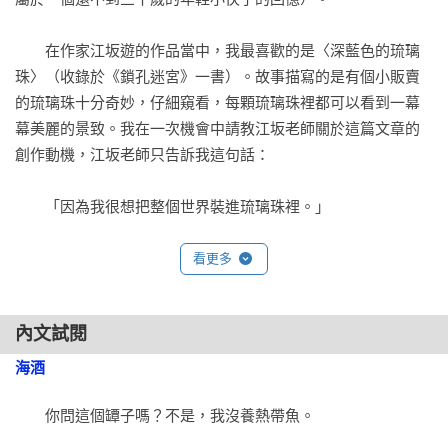
　　在作家江坂遊的作品當中，我最喜歡的是〈深藍色的琉璃
珠〉（收錄於《鎖孔迷宮》一書）。故事描寫的是有個小販賣
的琉璃珠十分奇妙，仔細窺看，每顆琉璃珠裡都可以看到一幕
幕美麗的景致。我在一次機會中請教江坂老師關於這篇文章的
創作動機，江坂老師只告訴我這句話：

　　「因為我很想把整個世界裝進琉璃珠裡。」

　　把整個世界裝進去。這句話點醒了我——原來，還有這樣
看更多
的視角啊！剎那間，有股強烈的衝動驅使我也想把什麼東西裝
進裡面。可是，我到底該把什麼裝進去呢？……

內文試閱
　　就在我這樣問自己的瞬間，答案已經擺在眼前了。

海酒
　　我要把海裝進去。我要把那個有爺爺奶奶、有爸爸媽媽的
　　你問這個罈子嗎？不是，我沒養熱帶魚。

海港回憶，全部裝進濱海小鎮的故事裡。我精神奮昂，提筆就