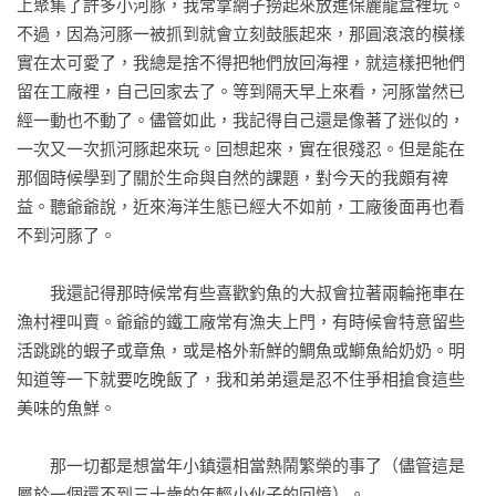
上聚集了許多小河豚，我常拿網子撈起來放進保麗龍盒裡玩。
不過，因為河豚一被抓到就會立刻鼓脹起來，那圓滾滾的模樣
實在太可愛了，我總是捨不得把牠們放回海裡，就這樣把牠們
留在工廠裡，自己回家去了。等到隔天早上來看，河豚當然已
經一動也不動了。儘管如此，我記得自己還是像著了迷似的，
一次又一次抓河豚起來玩。回想起來，實在很殘忍。但是能在
那個時候學到了關於生命與自然的課題，對今天的我頗有裨
益。聽爺爺說，近來海洋生態已經大不如前，工廠後面再也看
不到河豚了。

　　我還記得那時候常有些喜歡釣魚的大叔會拉著兩輪拖車在
漁村裡叫賣。爺爺的鐵工廠常有漁夫上門，有時候會特意留些
活跳跳的蝦子或章魚，或是格外新鮮的鯛魚或鰤魚給奶奶。明
知道等一下就要吃晚飯了，我和弟弟還是忍不住爭相搶食這些
美味的魚鮮。

　　那一切都是想當年小鎮還相當熱鬧繁榮的事了（儘管這是
屬於一個還不到三十歲的年輕小伙子的回憶）。
