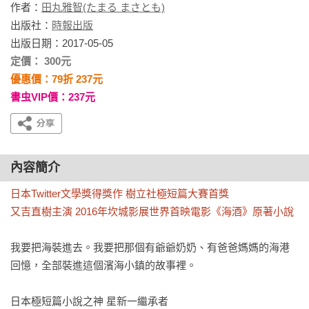
作者：
田丸雅智(たまる まさとも)
出版社：
時報出版
出版日期：2017-05-05
定價： 300元
優惠價：79折 237元
書虫VIP價：237元
內容簡介
日本Twitter文學獎得獎作 樹立社極短篇大賽首獎

又吉直樹主演 2016年坎城影展世界首映電影《海酒》原著小說
我要把海裝進去。我要把那個有爺爺奶奶、有爸爸媽媽的海港
回憶，全部裝進這個濱海小鎮的故事裡。

日本極短篇小說之神 星新一繼承者
