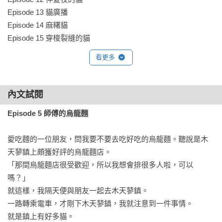
Episode 13 貓廣播

Episode 14 麻糬貓

Episode 15 穿梭裂縫的貓
看更多
內文試閱
Episode 5 師傅的烏龍麵
愛吃麵的一位朋友，問我要不要去吃好吃的烏龍麵。聽說是木
天蓼鎮上頗獲好評的烏龍麵店。

「那間烏龍麵店很受歡迎，所以我想會排很多人啦，可以
嗎？」

就這樣，我隔天便與朋友一起去木天蓼鎮。

一路轉乘電車，才剛下木天蓼鎮，我就注意到一件事情。

就是鎮上有好多貓。
