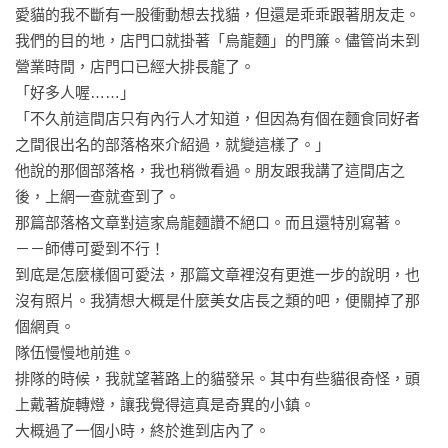
愛貓的我不斷有一股衝動想去找貓，但還是乖乖跟著朋友走。

我們的目的地，店門口就掛著「烏龍麵」的門簾。儘管尚未到
營業時間，店門口已經大排長龍了。

「好多人喔……」

「不久前這間店只有內行人才知道，但因為有個在麵食同好者
之間很出名的部落格來介紹過，就變這樣了。」

他說的那個部落格，我也稍微看過。朋友跟我講了這間店之
後，上網一查就查到了。

那篇部落格文章對這家烏龍麵讚不絕口。而且還特別寫著。

－－師傅可愛到不行！

到底是怎麼樣個可愛法，那篇文章裡沒有更進一步的說明，也
沒有照片。我猜想大概是什麼美女店長之類的吧，便關掉了那
個網頁。

隊伍慢慢地前進。

排隊的時候，我就望著路上的貓發呆。其中有些貓很奇怪，頭
上戴著旋轉燈，讓我覺得這真是奇異的小鎮。

大概過了一個小時，終於進到店內了。
