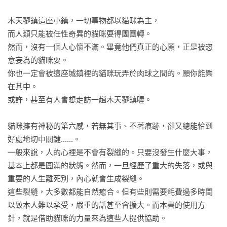
木天蓼鎮這座小鎮，一切事物都以貓咪為主，

而人類只能被任性奇異的貓咪耍得團團轉。

然而，沒有一個人心懷不滿。畢竟他們真正的心願，正是被恣
意妄為的貓咪耍。

你也一定會被這座城鎮裡的貓咪玩弄於肉球之間的。願你能樂
在其中。

或許，甚至有人會想走訪一趟木天蓼鎮喔。

貓咪擁有神秘的第六感，若無其事、不著痕跡，卻又總能恰到
好處地切中關鍵......。

一般來說，人的心裡是不會有裂縫的。只要沒發生什麼大事，
基本上都是圓滿的狀態。然而，一旦經歷了重大的失落，或與
重要的人生離死別，內心就會生成裂縫。

這些裂縫，大多數都能自然癒合。但有些則需要耗費過多時間
以致本人難以承受，嚴重的話甚至會擴大。而本書的使用方
針，就是借助貓咪的力量來為這些人提供協助。