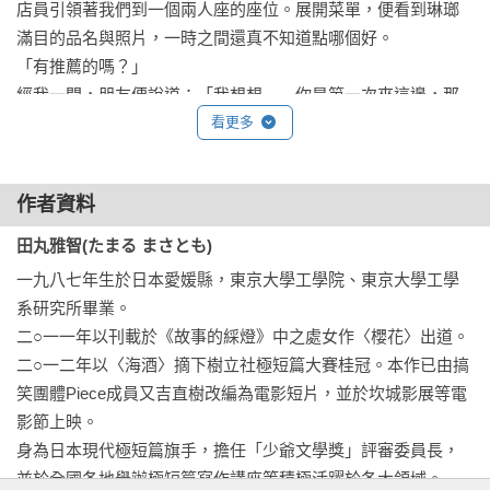
店員引領著我們到一個兩人座的座位。展開菜單，便看到琳瑯
滿目的品名與照片，一時之間還真不知道點哪個好。

「有推薦的嗎？」

經我一問，朋友便說道：「我想想……你是第一次來這邊，那
就點能品嘗到烏龍麵本身味道的釜揚或竹篩吧？」

看更多
於是我點了釜揚烏龍麵，朋友則點天婦羅竹篩烏龍麵。

趁著等烏龍麵端來的空檔，我環視店內一圈。

作者資料
越過吧檯座位便能看見廚房，裡頭的店員們或濾掉麵上的水、
或盛裝至器皿裡，好不忙碌。

田丸雅智(たまる まさとも)
其中有位體格健壯的大叔，看上去散發著掌握整間店的氣場。
一九八七年生於日本愛媛縣，東京大學工學院、東京大學工學
這個人該不會就是這間店的師傅了吧，但怎麼想也跟「可愛」
系研究所畢業。 

搭不上邊，應該是那篇部落格文章認錯人了吧。不過，最近就
二○一一年以刊載於《故事的綵燈》中之處女作〈櫻花〉出道。

連中年大叔也會有人說可愛耶……。

二○一二年以〈海酒〉摘下樹立社極短篇大賽桂冠。本作已由搞
就在我不著邊際胡思亂想的時候。

笑團體Piece成員又吉直樹改編為電影短片，並於坎城影展等電
整間店突然嘈雜了起來，我左右看看發生了什麼事。

影節上映。

「怎麼了啊……？」

身為日本現代極短篇旗手，擔任「少爺文學獎」評審委員長，
朋友這時候興奮地說：「唉呀，我們運氣可真好，剛好碰到師
並於全國各地舉辦極短篇寫作講座等積極活躍於各大領域。
