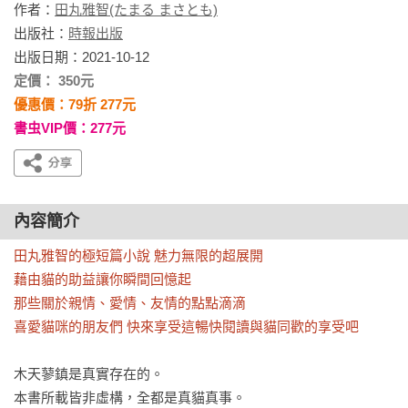
作者：
田丸雅智(たまる まさとも)
出版社：
時報出版
出版日期：2021-10-12
定價： 350元
優惠價：79折 277元
書虫VIP價：277元
內容簡介
田丸雅智的極短篇小說 魅力無限的超展開

藉由貓的助益讓你瞬間回憶起

那些關於親情、愛情、友情的點點滴滴

喜愛貓咪的朋友們 快來享受這暢快閱讀與貓同歡的享受吧
木天蓼鎮是真實存在的。

本書所載皆非虛構，全都是真貓真事。
