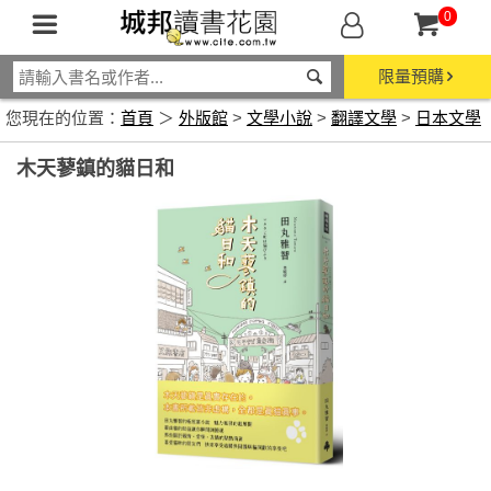
0
限量預購
您現在的位置：
首頁
＞
外版館
>
文學小說
>
翻譯文學
>
日本文學
木天蓼鎮的貓日和