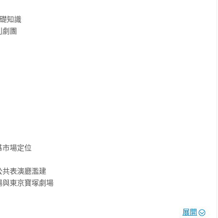
樂界的成功模式。

礎知識

清純‧正直‧美麗」為出發點，結合戲劇與歌舞秀的商業模式建立
劇團

豪華絢麗的夢幻世界。

產研究所教授）

劇系兼任講師）

授）

授）

市場定位

院＠創意實驗室總導師）



共表演廳濫建

執行長）

與東京寶塚劇場

展開
 Hall）公演的功能
