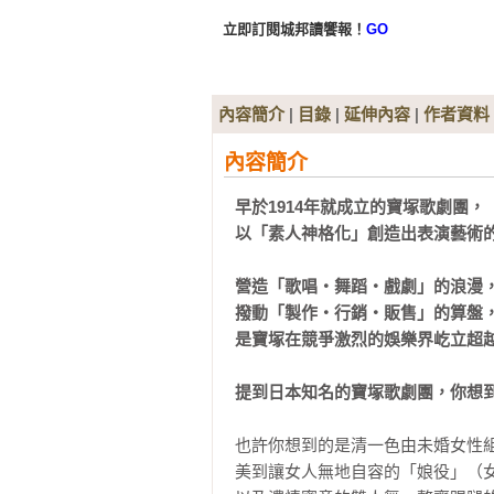
立即訂閱城邦讀饗報！
GO
內容簡介
|
目錄
|
延伸內容
|
作者資料
內容簡介
早於1914年就成立的寶塚歌劇團，

以「素人神格化」創造出表演藝術的
營造「歌唱‧舞蹈‧戲劇」的浪漫，
撥動「製作‧行銷‧販售」的算盤，
是寶塚在競爭激烈的娛樂界屹立超越
提到日本知名的寶塚歌劇團，你想
也許你想到的是清一色由未婚女性
美到讓女人無地自容的「娘役」（