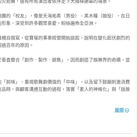
火箭舞，還有所有演出者依序走下大階梯謝幕的場景。

劇團的「校友」，像是天海祐希（男役）、黑木瞳（娘役），在日
形象，深受到許多觀眾喜愛，粉絲遍佈全亞洲。

雄親自撰寫，從寶塚的事業經營開始談起，說明在變化起伏劇烈的
過百年的原因。

於垂直整合「創作．製作．銷售」，因而創造了娛樂界的奇蹟，並
的「前味」、重視歌舞劇價值的「中味」，以及留下餘韻刺激消費
商品時，與顧客溝通互動的過程，落實「素人的神格化」與「說故
展開
目、售票的主導權，以及建立長銷策略，巧妙安排地方巡演售票場
娛樂產業的經營典範。

近年來竄起爆紅的AKB48，在選才、育才、用才，以及組織管理