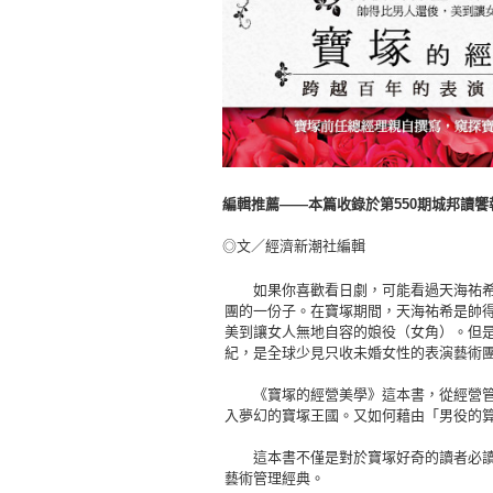
編輯推薦——本篇收錄於第550期城邦讀
◎文／經濟新潮社編輯
如果你喜歡看日劇，可能看過天海祐希
團的一份子。在寶塚期間，天海祐希是帥
美到讓女人無地自容的娘役（女角）。但
紀，是全球少見只收未婚女性的表演藝術
《寶塚的經營美學》這本書，從經營管
入夢幻的寶塚王國。又如何藉由「男役的
這本書不僅是對於寶塚好奇的讀者必讀
藝術管理經典。