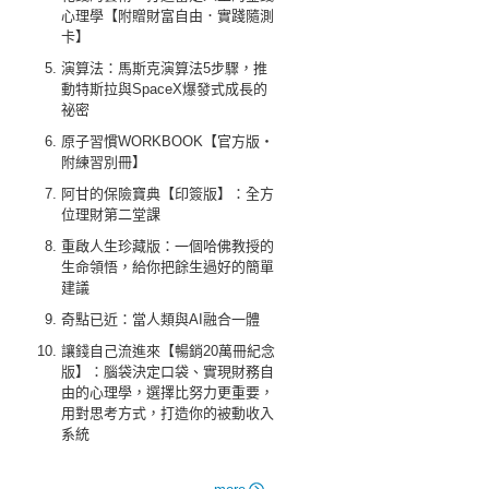
心理學【附贈財富自由．實踐隨測
卡】
演算法：馬斯克演算法5步驟，推
動特斯拉與SpaceX爆發式成長的
祕密
原子習慣WORKBOOK【官方版‧
附練習別冊】
阿甘的保險寶典【印簽版】：全方
位理財第二堂課
重啟人生珍藏版：一個哈佛教授的
生命領悟，給你把餘生過好的簡單
建議
奇點已近：當人類與AI融合一體
讓錢自己流進來【暢銷20萬冊紀念
版】：腦袋決定口袋、實現財務自
由的心理學，選擇比努力更重要，
用對思考方式，打造你的被動收入
系統