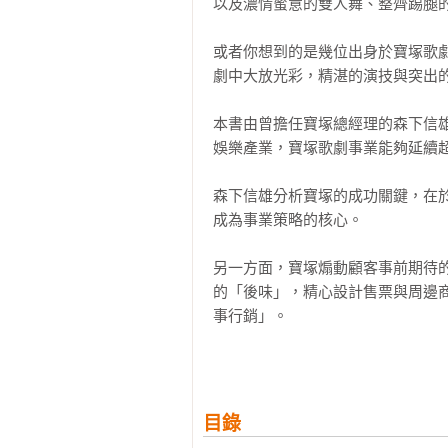
以及濃情蜜意的雙人舞、整齊踢腿的
或者你想到的是幾位出身於寶塚歌
劇中大放光彩，精湛的演技與突出的
本書由曾擔任寶塚總經理的森下信
娛樂產業，寶塚歌劇事業能夠延續超
森下信雄分析寶塚的成功關鍵，在
成為事業策略的核心。

另一方面，寶塚煽動顧客事前期待
的「後味」，精心設計售票與周邊
事行銷」。

不僅如此，寶塚掌握自主製作的劇
次，都是引領時代潮流的手法，成為
目錄
此外，作者特別比較了寶塚歌劇團與