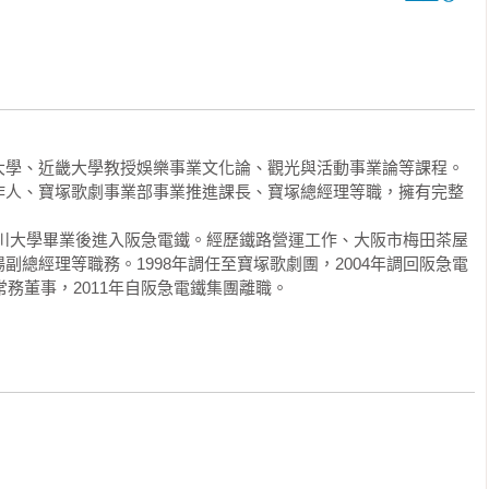
險性

表演方程式。

寶塚傳說》

前，阪急鐵道（現為阪急集團）的創辦人小林一三，為了開發鐵
人到此一遊，他們在兵庫縣寶塚市蓋了寶塚家庭遊樂園和寶塚劇
大學、近畿大學教授娛樂事業文化論、觀光與活動事業論等課程。
當時沒有人料到它現在會成為阪急集團三大事業體之一，每年有
作人、寶塚歌劇事業部事業推進課長、寶塚總經理等職，擁有完整
日本全境和世界各地。更重要的是寶塚獨樹一格的劇場演出形式
演風格，成了二十世紀亞洲劇場史上最燦爛奪目的風景。

年自香川大學畢業後進入阪急電鐵。經歷鐵路營運工作、大阪市梅田茶屋
副總經理等職務。1998年調任至寶塚歌劇團，2004年調回阪急電
劇團的演出，透過當時還暱稱「小耳朵」的衛星頻道。無意之間轉
常務董事，2011年自阪急電鐵集團離職。
家契訶夫（Anton Chekhov，1860～1904）的劇作《海
在排練同一個劇本，準備學期公演，於是一口氣看完，儘管聽不
消失的街區

本到排練對劇本早已滾瓜爛熟，腦子裡自動開啟日譯中系統。

串演）戴著長又捲的金色假髮、口吐著日文、口中念出的是百年


因為在反串、外譯加上劇場風格詮釋的多重拆解下，你很難再想
裡人的內在被極度寫實的刻畫，因為過真而失真，因為太過陰鬱