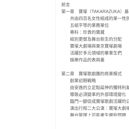
與粉絲社群經營的差異，進而分析娛
前言

第一章　寶塚（TAKARAZUKA）基
本書深入解析寶塚歌劇團如何以「
　　共由四百名女性組成的單一性別
跨越百年的娛樂王國，帶領觀眾進入
　　五組平等的業務單位

　　專科：珍貴的寶藏

【一致推薦】
　　組別更替及舞台新生的分配

　　寶塚大劇場與東京寶塚劇場

李仁芳（政治大學科技管理與智慧財
　　活躍於多元領域的畢業生們

吳洛纓（知名編劇、台北藝術大學戲
　　娛樂作品的表與裏

吳靜吉（政治大學創造力講座名譽教
李建隆（ 旅日劇場藝術家）

第二章　寶塚歌劇團的商業模式

林于竝（台北藝術大學戲劇學系副教
　　創業初期戰略

周慧玲（資深編劇、導演）

　　由安逸的立足點延伸的獨特利基
陳文玲（政治大學廣告系教授暨Ｘ書
　　導致必須變革的外部環境變化

黃晴雯（太平洋SOGO百貨董事長）
　　臨門一腳促成寶塚歌劇活躍的公
劉奕成（中國信託商業銀行信用金融
　　演出行程二大公演：寶塚大劇場
薛常慧（《藝霞年代》導演）

　　舞台管理上可能產生哪些問題

蘇麗媚（夢田文創執行長）

　　主公演以外的售票演出

　　船首演藝廳（Takarazuka Bow