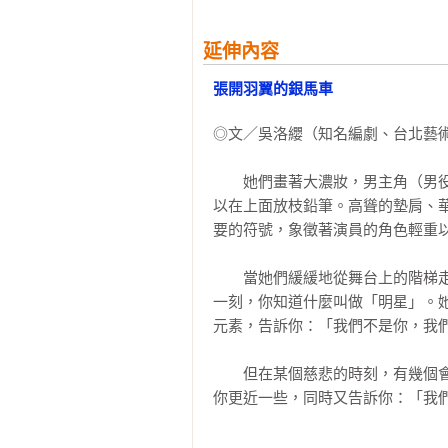
【好評推薦】
　　東京特別公演

　　主辦活動所帶來的經濟利益

延伸內容
「成立已一百零二年的寶塚歌劇團，
　　輸出演出

張開羽翼的銀馬車
以寶塚大劇場和東京寶塚劇場超過
　　全國巡演

灣是不可思議的經驗，即在全球亦屬
　　中日劇場公演與博多座公演

◎文／吳洛纓（知名編劇、台北藝術
──李仁芳（政治大學科技管理與智
　　梅田藝術劇場大劇院（Main Hal
　　梅田藝術劇場Theater Drama Ci
　　她們畫著大濃妝，男主角（男
「本書詳盡地介紹寶塚歌劇團如何
　　以行程與演出者的當季程度決定
以在上面放枝鉛筆。高聳的墊肩、
典。書中描寫演員之間爭取角色的
　　阪急電鐵與寶塚歌劇的關係

要的符號，象徵著演員的角色輕重以
AKB48比較論述，推薦給寶塚迷與
　　寶塚歌劇事業對阪急集團的利益
──李建隆（旅日劇場藝術家）
　　當她們緩緩地從舞台上的階梯
第三章　寶塚歌劇經營模式的特徵

一刻，你知道什麼叫做「明星」。
　　寶塚歌劇的垂直整合系統

元素，告訴你：「我們不是你，我們
　　採用垂直整合系統的根據

　　作品創作上的優點

　　但在某個慈悲的時刻，有幾個
　　以垂直整合系統進行全國巡演的
你更近一些，同時又告訴你：「我
　　在銷售業務與行銷上所面臨的課
名），是閃亮中的最閃亮，我們是璀
　　魔鬼般的平日六場公演
