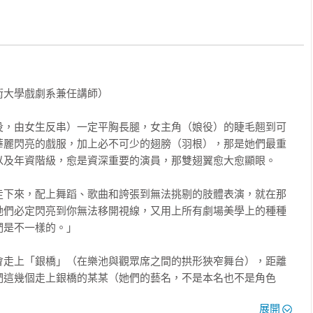
是世界少見的表演事業「百年老舖」。

百場主公演為骨幹，向全日本地方劇院巡迴放射演出，不要說對台
絕無僅有。這是值得一讀的精彩故事！」

大學戲劇系兼任講師）

慧財產研究所教授）

l）公演

ty公演

役，由女生反串）一定平胸長腿，女主角（娘役）的睫毛翹到可
由溫泉鄉崛起的少女歌舞搖身成為日本劇場界國寶，堪稱寶塚大事
的晚餐秀

華麗閃亮的戲服，加上必不可少的翅膀（羽根），那是她們最重
內心獨白及演出辛苦內幕，更驚豔的是，將寶塚與當紅女子團
及年資階級，愈是資深重要的演員，那雙翅翼愈大愈顯眼。

喜愛劇場的朋友！」

貢獻度

走下來，配上舞蹈、歌曲和誇張到無法挑剔的肢體表演，就在那
她們必定閃亮到你無法移開視線，又用上所有劇場美學上的種種
是不一樣的。」

會走上「銀橋」（在樂池與觀眾席之間的拱形狹窄舞台），距離
優點

們這幾個走上銀橋的某某（她們的藝名，不是本名也不是角色
題

璨的明星。來，愛我吧！」

展開