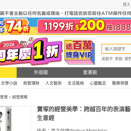
登入
吳毅平
原創
東
原創
Rewire
外版館
套書館
文學小說
商管理財
人文藝術
生活風格
心靈勵志
醫療保健
管理
>
經營策略
寶塚的經營美學：跨越百年的表演藝
生意經
作者：
森下信雄(Nobuo Morishita)