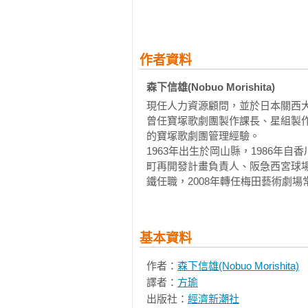
　　「二次．三次商品」的定位與危
　　這就是日本寶塚歌劇團百年來的
　　寶塚的未來型《Dream Trail：
　　在粉絲經濟還沒出現的近百年
第四章　寶塚歌劇與AKB48

作者資料
路延伸所及的區域，吸引更多都市
　　「素人」與「未完成」

團，意不在盈利而在迷人。

森下信雄(Nobuo Morishita)
　　何謂「素人的神格化」？

　　「未完成」的新鮮感

現任人力資源顧問，並於日本關西
　　早期的寶塚就是個小歌舞團，
　　比一比！寶塚與AKB48的異同

曾任寶塚歌劇團製作課長、星組製
二百五十萬人次的觀眾，演出遍及
的寶塚歌劇團管理經驗。

　　海選的必然與偶然

（一齣歌舞劇加上一齣音樂劇）和表
1963年出生於岡山縣，1986
　　利用「偶然」的AKB48

町再開發計畫負責人、阪急西宮球場
　　專用劇場所產生的「偶然」

　　1990年，我第一次看到寶塚
鐵任職，2008年轉任梅田藝術劇場
　　AKB48與秋葉原

到播送的頻道，發現他們正在演出俄國劇作
　　寶塚的「封閉」

鷗》。那個學期，國立藝術學院正
　　除了開演前與演出結束後，人跡
懂日文，但時任導演助理，從修改劇
　　AKB48的近距離接觸（近接）

基本資料
　　寶塚歌劇的近距離接觸

　　看著她們（男女角色皆由女生
作者：
森下信雄(Nobuo Morishita)
　　寶塚大劇場的演員休息室出入口
前的俄國劇作，絲毫沒有違和感。
譯者：
方瑜
　　銀橋在寶塚劇場所代表的意義

起《海鷗》的文本，那個舊俄莊園
出版社：
經濟新潮社
　　值得注意的概念：心理距離
