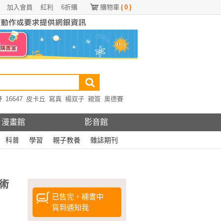
加入會員
紅利
6折購
購物車
(
0
)
野
16647
皮卡丘
寫真
楊双子
親簽
奧德賽
漫畫館
影音館
科普
學習
親子教養
雜誌期刊
術
已售完，補書中
貨到通知我