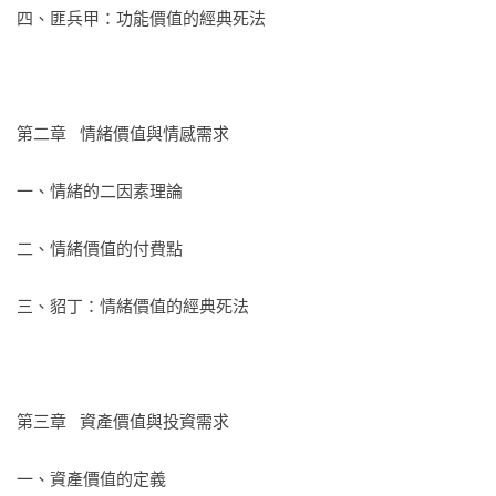
這不僅是一本商業書，更是一本幫助你理解人性、洞察社會的
四、匪兵甲：功能價值的經典死法

作品。

商業創新不是靠運氣，而是靠系統方法。

第二章   情緒價值與情感需求

一、情緒的二因素理論

【重點摘錄】

二、情緒價值的付費點

在商業世界裡，價值與需求是一體的兩面。

三、貂丁：情緒價值的經典死法

你自己認為它有價值，並不代表它有商業價值。符合對方的需
求，對方願意為它付費，它才有商業價值。

進入商業世界的第一個訓練，就是要擺脫自己的主觀感受、主
第三章   資產價值與投資需求

觀願望，站到交易對手那一側來審視自己手上的一切。

一、資產價值的定義
