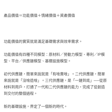
一、白牌：無須被記住的名字

共識的能力。

二、網紅vs.大牌

產品價值＝功能價值＋情緒價值＋資產價值

共識的反面是分歧。

分歧為什麼存在？因為感知不一致、想像不一致、場景不一
致、利益不一致。

價值故事 中國手機30年

功能價值的實質就是滿足基礎需求與效率需求。

一、作業系統：基礎設施的王者之戰

功能價值有四種不同模型：原材料／勞動力模型、專利／IP模
型、平台／供應鏈模型、基礎設施模型。

用戶畫像，是剛需時代的工具。這個工具的假設是，一個人需
二、山寨機：機會主義的因與果

要什麼，是因為他沒有。

初代供應鏈，簡單來說就是「有啥賣啥」。二代供應鏈，簡單
三、網紅手機：產品主義的萌芽

來說就是「沒啥造啥」。三代供應鏈，是「一鏈到底」──從原
而用戶人設，是豐饒時代的工具。你會看到，一個人的強項，
材料到用戶，打通了一代和二代供應鏈的能力，完成了從創造
就是他的需求。越是強的點，他越會繼續要、繼續投入；而一
四、行業頭牌：大宗師的樣子

到交付的整個過程。

個人沒有的東西，則可能是他持續迴避的結果。

五、尾聲

新的基礎設施，界定了一個新的時代。

理解一個人的人設，才能進入他的故事。
