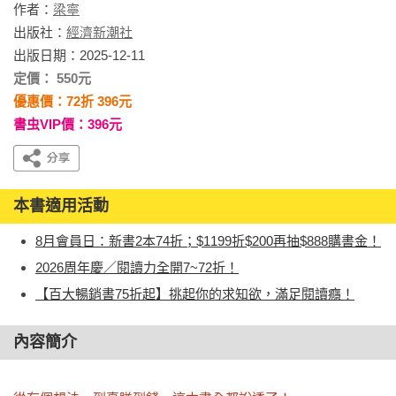
作者：
梁寧
出版社：
經濟新潮社
出版日期：2025-12-11
定價： 550元
優惠價：72折 396元
書虫VIP價：396元
本書適用活動
8月會員日：新書2本74折；$1199折$200再抽$888購書金！
2026周年慶／閱讀力全開7~72折！
【百大暢銷書75折起】挑起你的求知欲，滿足閱讀癮！
內容簡介