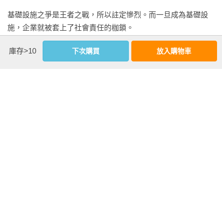
基礎設施之爭是王者之戰，所以註定慘烈。而一旦成為基礎設
施，企業就被套上了社會責任的枷鎖。

PART 2  共識：從分歧到共識

一件事能做成，是因為它本來就該成。

庫存>10
下次購買
放入購物車
第六章   感知的分歧：特性與屬性

任何一件事能成，一定是受益者驅動。同理，一件事能做大，
產品創新就是創造新功能、新情緒、新資產。

是因為受益者多。

一、KANO模型

回顧百年來商品的演化，功能價值的商品一直在整合，而情緒
新手用力，而高手謀局。

二、用KANO模型看分歧

看更多
價值的商品一直在分化。簡單來說就是，工具越來越集成，情
緒消費越來越多。

一個人的利益，就是他的態度。換句話說，一個人的態度，就
三、用KANO模型看關係

是他的利益。

延伸內容
如果說世界的本質是能量、物質和資訊，那麼品牌的本質是資
序  讓生命綻放，讓資源流動

第七章   想像的分歧：用戶人設

訊。

你能連結的人，不是你的人脈；你能幫到的人，才是你的人
脈。人其實只能和對自己有需求的人建立關係。

一、願景的力量與撬動改變的公式

創造產品是讓物質、能量和資訊流動與改變；而創造品牌，是