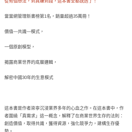
從有個想法，到真賺到錢，這本書全都說透了！
當當網管理新書榜第1名，銷量超過35萬冊！

價值—共識—模式，

一個原創模型，

揭露商業世界的底層邏輯，

解密中國30年的生意模式

這本書是作者梁寧沉浸業界多年的心血之作。在這本書中，作
者圍繞「真需求」這一概念，解釋了在商業世界生存的法則：
創造價值，取得共識，獲得資源，強化競爭力，建構生存優
勢。
