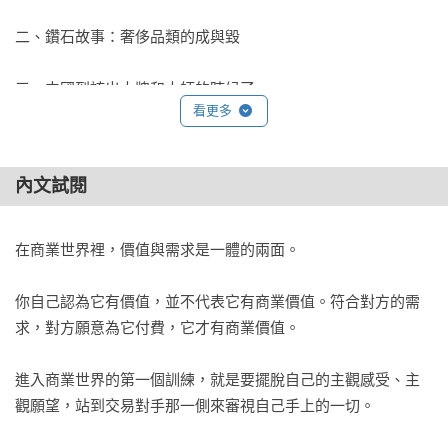
二、鑽石故事：奢侈品類的成與毀

產品價值＝功能價值＋情緒價值＋資產價值

三、中國到該出大牌和大師的時候了

功能價值有四種模型：原材料／勞動力模型、專利／IP模型、
看更多
平台／供應鏈模型、基礎設施模型。

內文試閱
第四章   產品創新——價值組合

產品創新就是創造新功能、新情緒、新資產。

一、創新的邏輯

在商業世界裡，價值與需求是一體的兩面。

回顧百年來商品的演化，功能價值的商品一直在整合，而情緒
二、品類的進化

你自己認為它有價值，並不代表它有商業價值。符合對方的需
價值的商品一直在分化。簡單來說就是，工具越來越集成，情
求，對方願意為它付費，它才有商業價值。

緒消費越來越多。

進入商業世界的第一個訓練，就是要擺脫自己的主觀感受、主
第五章   品牌價值

觀願望，站到交易對手那一側來審視自己手上的一切。

商業創新者的核心能力，其實就兩條：創造價值的能力和領導