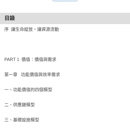
目錄
這不是一本教你如何成功的書，而是會教你如何做本質性思
考。它會讓你明白，為什麼你的產品總是賣不動、你的創新總
序  讓生命綻放，讓資源流動

是不被認可、你的團隊總是缺乏動力、你一直努力卻原地踏
步。

作者梁寧，被小米創辦人雷軍譽為「中關村第一才女」，被羅
PART 1  價值：價值與需求

振宇稱為「建模大師」，她以30年產業經歷，見證過無數商業
界的大成大敗，她用最樸實的語言，講述最本質的商業真相，
第一章   功能價值與效率需求

用一個極簡的思考框架：價值—共識—模式，讓你瞬間看到自
己忽略了哪個環節。

一、功能價值的四個模型

書中不僅有理論，更有諸多案例、驚心動魄的產業故事……穿
二、供應鏈模型

越時間長河，透過所有的案例，你會看到：真需求是一切商業
的本源。

三、基礎設施模型
