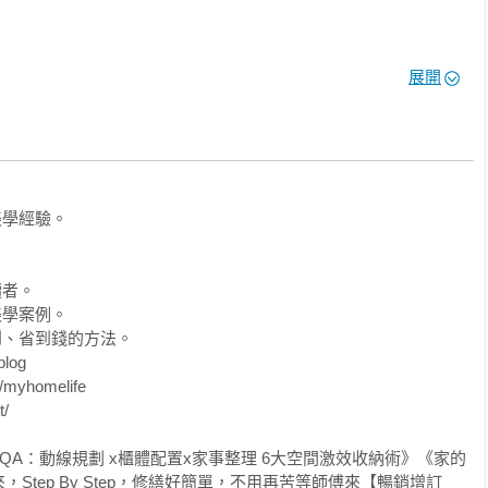
好收

展開
其它機能

學經驗。

者。

學案例。

、省到錢的方法。

og

homelife



QA：動線規劃 x櫃體配置x家事整理 6大空間激效收納術》《家的
Step By Step，修繕好簡單，不用再苦等師傅來【暢銷增訂