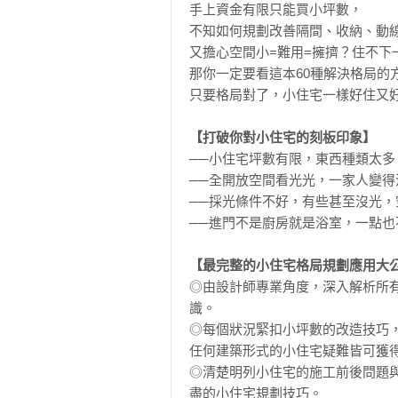
手上資金有限只能買小坪數，

不知如何規劃改善隔間、收納、動線
又擔心空間小=難用=擁擠？住不下一
那你一定要看這本60種解決格局的方
只要格局對了，小住宅一樣好住又好
【打破你對小住宅的刻板印象】
──小住宅坪數有限，東西種類太多
──全開放空間看光光，一家人變得
──採光條件不好，有些甚至沒光，
──進門不是廚房就是浴室，一點也
【最完整的小住宅格局規劃應用大
◎由設計師專業角度，深入解析所
識。

◎每個狀況緊扣小坪數的改造技巧，
任何建築形式的小住宅疑難皆可獲得
◎清楚明列小住宅的施工前後問題
盡的小住宅規劃技巧。