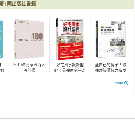
籍
同出版社書籍
|
手
2019漂亮家居百大
好宅風水設計聖
蓋自己的房子！最
，姐
設計師
經：最強屋宅一流
強建築師協力造屋
By
開運法則！設計師
實踐方案：從找
簡
必學、屋主必看極
地、規劃到營造，
more
等師
詳細風水能量指導
30位建築師詳解台
訂
書
灣單棟住宅設計