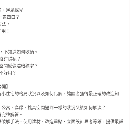
、通風採光

家四口？

法，

用！

，不知道如何收納。

沒有隱私？

空間感覺陰暗狹窄？

不好用？

公開】
有小住宅的格局狀況以及如何化解，讓讀者獲得最正確的改造知
公寓、套房、挑高空間遇到一樣的狀況又該如何解決？

完整解答。

與破解手法、使用建材、改造重點、立面設計思考等等，提供最詳