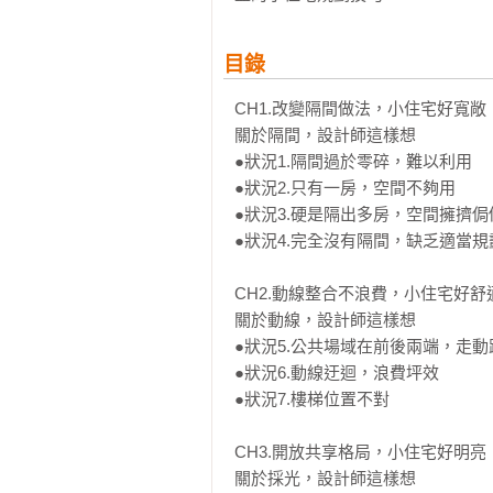
目錄
CH1.改變隔間做法，小住宅好寬敞

關於隔間，設計師這樣想

●狀況1.隔間過於零碎，難以利用

●狀況2.只有一房，空間不夠用

●狀況3.硬是隔出多房，空間擁擠侷促
●狀況4.完全沒有隔間，缺乏適當規劃
CH2.動線整合不浪費，小住宅好舒適
關於動線，設計師這樣想

●狀況5.公共場域在前後兩端，走動
●狀況6.動線迂迴，浪費坪效

●狀況7.樓梯位置不對

CH3.開放共享格局，小住宅好明亮

關於採光，設計師這樣想
