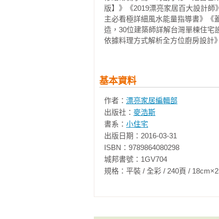
版】》《2019漂亮家居百大設計
主必看極詳細風水能量指導書》《
造，30位建築師詳解台灣單棟住
依據料理方式解析全方位廚房設計
基本資料
作者：
漂亮家居編輯部
出版社：
麥浩斯
書系：
小住宅
出版日期：2016-03-31

ISBN：9789864080298

城邦書號：1GV704

規格：平裝 / 全彩 / 240頁 / 18cm×25cm   