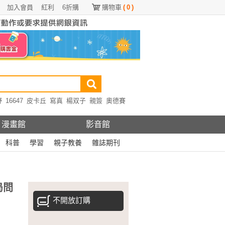
加入會員
紅利
6折購
購物車
(
0
)
野
16647
皮卡丘
寫真
楊双子
親簽
奧德賽
漫畫館
影音館
科普
學習
親子教養
雜誌期刊
局問
不開放訂購