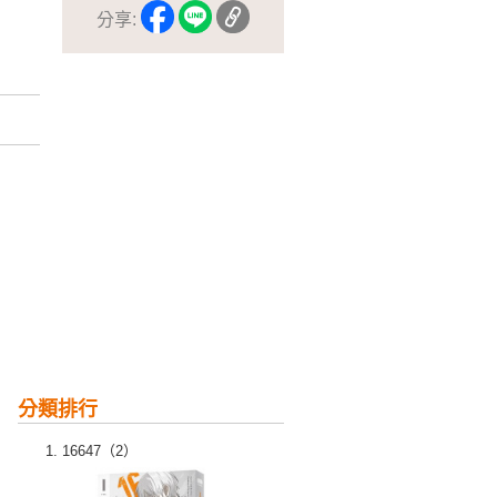
分享:
分類排行
16647（2）