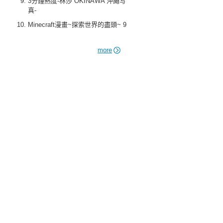
3分鐘熱度-林莎 OKINAWA 沖繩写
真-
Minecraft漫畫~探索世界的盡頭~ 9
more