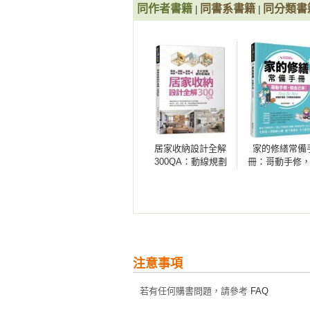
同作者書籍
同書系書籍
同分類書
|
|
居家收納設計全解
家的修繕常備
300QA：動線規劃
冊：哥動手修
x櫃體配置x家事整
自己來，Step 
理 6大空間激效收
Step，修繕好
納術
單，不用再苦
傅來【暢銷增
版】
注意事項
若有任何購書問題，請參考
FAQ