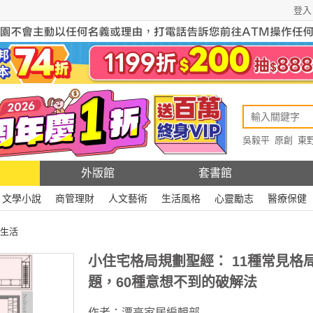
登入
吳毅平
原創
東
原創
Rewire
外版館
套書館
文學小說
商管理財
人文藝術
生活風格
心靈勵志
醫療保健
生活
小住宅格局規劃聖經： 11種常見格
題，60種意想不到的破解法
作者：
漂亮家居編輯部