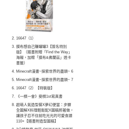
16647（1）
摸布想自己賺罐罐3【簽名特別
版】（隨書附贈「Find the Way」
海報，加贈「摸布&弗蘭茲」透卡
書籤）
Minecraft漫畫~探索世界的盡頭~ 6
Minecraft漫畫~探索世界的盡頭~ 7
16647（2）【特裝版】
《一棋一會》斐棋1st寫真書
超萌人氣造型餐X夢幻便當：步驟
全圖解X料理輕鬆配X圖稿照著做，
讓孩子忍不住就吃光光的可愛食譜
110+【隨書附造型圖稿】