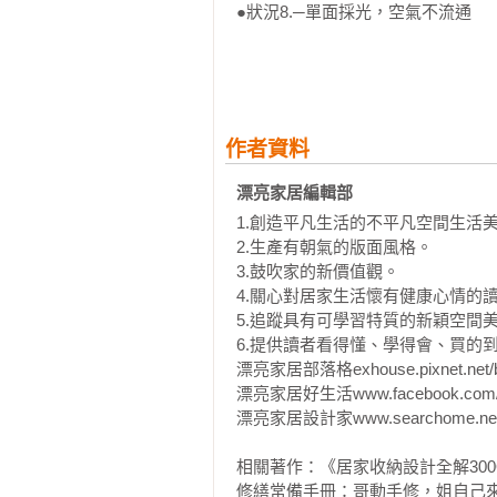
●狀況8.─單面採光，空氣不流通

CH4.化零為整、機能重疊，小住宅好
關於收納&機能，設計師這樣想

●狀況9.坪數有限，收納不足

●狀況10.想要多更衣室、閱讀空間或
作者資料
●狀況11.錯層高度難以規劃

漂亮家居編輯部
1.創造平凡生活的不平凡空間生活美
格局專家PROFILE
2.生產有朝氣的版面風格。

3.鼓吹家的新價值觀。

4.關心對居家生活懷有健康心情的讀
5.追蹤具有可學習特質的新穎空間美
6.提供讀者看得懂、學得會、買的到
漂亮家居部落格exhouse.pixnet.net/bl
漂亮家居好生活www.facebook.com/my
漂亮家居設計家www.searchome.net/
相關著作：《居家收納設計全解300
修繕常備手冊：哥動手修，姐自己來，