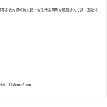
是有多會洗？

潔專家教的輕鬆持家術，從生活空間到身體肌膚的打掃、選物法
？

衣服保持潔白如新？

迸發香氣」嗎？





汙

肌膚造成刺激

型

效果

8cm×21cm                
零香料

寶

單！
