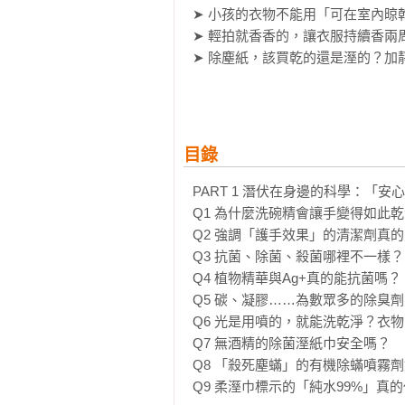
➤ 小孩的衣物不能用「可在室內晾
➤ 輕拍就香香的，讓衣服持續香兩周…
➤ 除塵紙，該買乾的還是溼的？加靜
居家的生活智慧，就用科學的方法來
【本書特色】

目錄
✔ 什麼才是 真正省時省力、純淨又
✔ 守護家人，產品添加物、界面活
PART 1 潛伏在身邊的科學：「安
✔ 附上日本專家推薦的25項優質且
Q1 為什麼洗碗精會讓手變得如此乾
Q2 強調「護手效果」的清潔劑真的
─ 著作累計銷售突破２５萬本 ─

Q3 抗菌、除菌、殺菌哪裡不一樣？

日本生活化學專家：一之介 的專業著
Q4 植物精華與Ag+真的能抗菌嗎？

Q5 碳、凝膠……為數眾多的除臭劑
本書將做家事時，你我會遇到的科
Q6 光是用噴的，就能洗乾淨？衣
物祕辛。

Q7 無酒精的除菌溼紙巾安全嗎？

同時，也從市售的進口商品中，挑
Q8 「殺死塵蟎」的有機除蟎噴霧劑
敏，安心且安全的產品，也能讓日常
Q9 柔溼巾標示的「純水99%」真的