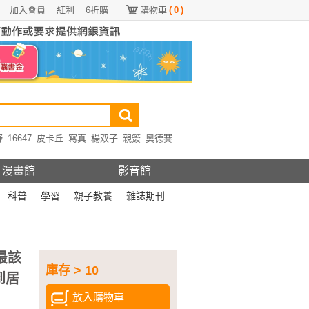
加入會員
紅利
6折購
購物車
(
0
)
野
16647
皮卡丘
寫真
楊双子
親簽
奧德賽
漫畫館
影音館
科普
學習
親子教養
雜誌期刊
最該
庫存 > 10
到居
放入購物車