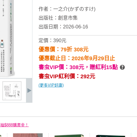
作者：
一之介(かずのすけ)
出版社：
創意市集
出版日期：2026-06-16
定價：390元
優惠價：79折 308元
優惠截止日：2026年9月29日止
書虫VIP價：308元，
贈紅利15點
書虫VIP紅利價：292元
(更多VIP好康)
再抽$888購書金！