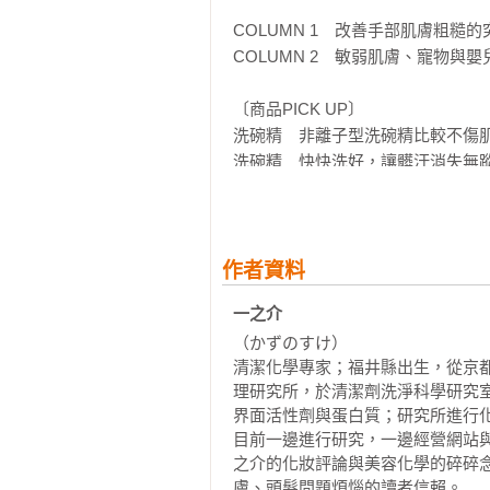
浴室清潔劑　廚房清潔劑　去霉劑　
COLUMN 1　改善手部肌膚粗糙的
洗碗精　洗衣精　柔軟精　洗髮精　
COLUMN 2　敏弱肌膚、寵物與嬰
除臭劑　漂白劑　小蘇打　檸檬酸
〔商品PICK UP〕

洗碗精　非離子型洗碗精比較不傷肌
洗碗精　快快洗好，讓髒汙消失無蹤
除臭劑　沒有香味，而且徹底除臭

除臭噴霧劑　用於重視安全性的除臭
除菌溼紙巾　低風險的雙重除菌成分
柔溼巾　不會傷害寶寶的肌膚

作者資料
一之介 
一之介碎碎念1　牛奶也含界面活性
（かずのすけ）

清潔化學專家；福井縣出生，從京
PART 2 洗滌的科學：「辨識真正
理研究所，於清潔劑洗淨科學研究
Q1 「可在室內晾乾」的洗衣精與一
界面活性劑與蛋白質；研究所進行化
Q2 蔚為話題的「凝膠型洗衣球」真
目前一邊進行研究，一邊經營網站與
Q3 包裝標示「只需沖水一次」是真
之介的化妝評論與美容化學的碎碎
Q4 石鹼或珊瑚粉等這類天然洗衣精
膚、頭髮問題煩惱的讀者信賴。
