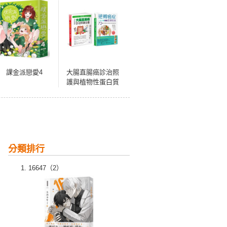
課金派戀愛4
大腸直腸癌診治照
護與植物性蛋白質
抗癌飲食套書(共2
本)：全彩圖解 大腸
直腸癌診治照護全
書+逆轉癌症，一日
三餐對症蔬療飲食
分類排行
16647（2）