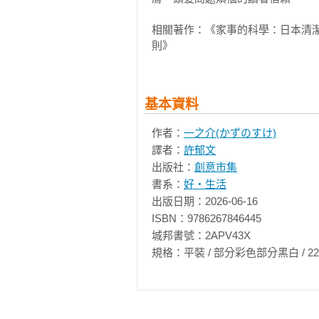
Q5 洗衣精越高級，效果越好？

Q6 因洗淨效果而成為話題的石鹼，
相關著作：《家事的科學：日本清
Q7 不管選哪種漂白劑，效果都一樣
則》
Q8 每次洗衣服都加漂白劑，就能讓
Q9 柔軟精是好？還是壞？

Q10 真的會因為汗水或刺激，就「
基本資料
Q11 該使用價格有點貴的冷洗精嗎？
Q12 冷洗精沒有缺點嗎？

作者：
一之介(かずのすけ)
譯者：
許郁文
〔商品PICK UP〕

出版社：
創意市集
洗衣精　藉酵素之力，去除頑固汙垢
書系：
好‧生活
洗衣精　利用局部去漬劑洗去重點髒
出版日期：2026-06-16

冷洗精　柔和的成分，不會對衣物與
ISBN：9786267846445

冷洗精　零香料＆柔軟效果的好用類
城邦書號：2APV43X

漂白劑　同時具有漂白＆除臭除菌的
規格：平裝 / 部分彩色部分黑白 / 224頁 / 14.
柔軟精　除了低刺激與不傷肌膚，還
柔軟精　低刺激＆柔軟效果也適合寶
一之介碎碎念2　洗衣服能變得更簡