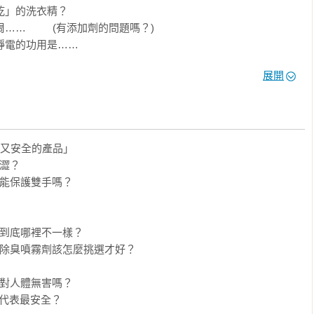
乾」的洗衣精？

… 　　 (有添加劑的問題嗎？)

電的功用是…… 

展開
解決！

安全的產品？

性劑該怎麼辨識？

心又安全的產品」

安全的產品清單。

澀？

能保護雙手嗎？

述！

到底哪裡不一樣？

學常識，逐一解說，並破解常見迷思，揭開廠商不會告訴你的添加
物除臭噴霧劑該怎麼挑選才好？

出優秀且適合肌膚與環境，經專業評估後，用起來不刺激、不過
對人體無害嗎？

家事生活更省時、不費力，全方位守護心愛家人。

代表最安全？
