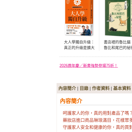
大人學獨自升級：
書店裡的魯比貓
真正的升級是擴大
魯比和尾巴的祕
舒適圈【職場終極
【溫暖療癒×人際
奧義】
動×成長探索】魯
交到新朋友了！
2026周年慶／新書強勢登場75折！
光下的冒險與
索，獻給每一個
敢的你
內容簡介
|
目錄
|
作者資料
|
基本資料
內容簡介
呵護家人的你，真的用對產品了嗎？
藥妝店進口商品琳琅滿目，花樣眾多
守護家人安全和健康的你，真的買