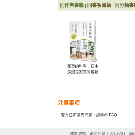
同作者書籍
同書系書籍
同分類書
|
|
COLUMN 3 界面活性劑的真面目
COLUMN 4 界面活性劑的真面目
PART 3 清潔的科學：「簡單安全
Q1 用了浴室清潔劑，就可放著不理
Q2 什麼是浴室清潔劑的「螯合劑」
Q3 水垢、水鏽……這類浴室常見髒
Q4 要去除浴室的黴菌，用什麼最有
家事的科學：日本
Q5 除塵紙該買溼式還是乾式？

清潔專家教的輕鬆
持家術，從生活空
Q6 該如何徹底去除廚房髒汙

間到身體肌膚的打
Q7 浴廁清潔劑該挑選專用的清潔劑
掃、選物法則
Q8 菸垢是什麼？該怎麼去除？

注意事項
〔商品PICK UP〕

浴室清潔劑　可去除水垢、皂垢，又
若有任何購書問題，請參考
FAQ
浴室清潔劑　強力殺菌效果與漂白效
馬桶清潔工具　只要預防尿垢形成，
關於城邦
︱
徵才訊息
︱
網站FAQ
︱
網