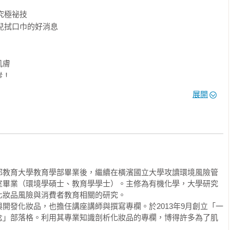
除蟎噴霧　除塵紙

究極祕技

沐浴乳　嬰兒柔膚巾

兒拭口巾的好消息

　過碳酸鈉　抗菌溼紙巾……全收錄！
膚

！

展開
＆除菌



劑？

都教育大學教育學部畢業後，繼續在橫濱國立大學攻讀環境風險管
具有清潔效果的洗衣精」

室畢業（環境學碩士、教育學學士）。主修為有機化學，大學研究
般的洗衣精有何不同？

妝品風險與消費者教育相關的研究。

的好用嗎？

開發化妝品，也擔任講座講師與撰寫專欄。於2013年9月創立「一
的嗎？

念」部落格。利用其專業知識剖析化妝品的專欄，博得許多為了肌
真的有效？
