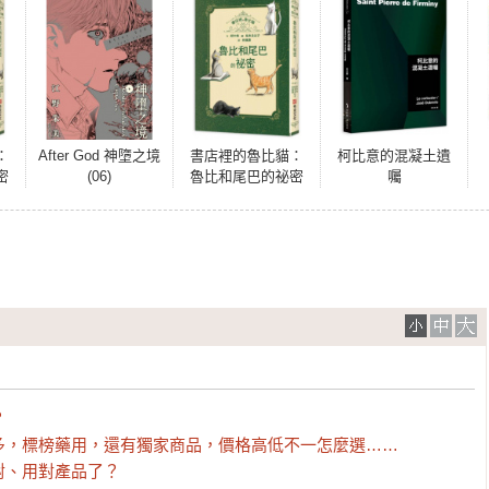
：
After God 神墮之境
書店裡的魯比貓：
柯比意的混凝土遺
密
(06)
魯比和尾巴的祕密
囑
互
【溫暖療癒×人際互
比
動×成長探索】魯比
月
交到新朋友了！月
探
光下的冒險與探
勇
索，獻給每一個勇
敢的你


，標榜藥用，還有獨家商品，價格高低不一怎麼選……

對、用對產品了？