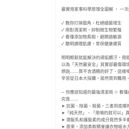
最實用家事科學原理全圖解 ‧ 一次
✓ 教你打掃眉角，杜絕細菌增生

✓ 用對清潔劑，抑制微生物繁殖

✓ 看懂添加物真相，避開過敏源

✓ 聰明調理肌膚，常保健康膚質

明明輕鬆就能解決的頑垢髒汙，用錯
以為「天然最安全」其實卻最傷環境
想說……買不含酒精的好了、這樣噴
辛苦從日本大採購，居然買到難用、品
─ 你應該知道的最強清潔術 ✩ 看懂
究竟……

➤ 抗菌、除菌、殺菌，三者到底哪裡
➤「純天然」、「用噴的就可以」真的有
➤ 潤髮乳和護髮素的成分竟然多半都
➤ 原來，添加柔軟精會讓衣物吸水力