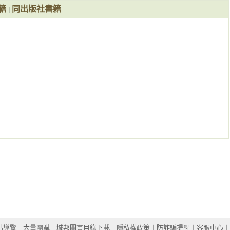
籍
同出版社書籍
|
① 符合日本PRTR化學物質管理法的界面活性劑

② 界面活性劑的毒性與安全性

的清潔劑與產品」

，不用再刷一遍？

呢？

汙到底是什麼？

效？

嗎？

屬低刺激性的產品

果，能有效去除黴汙

任何廁所都能乾乾淨淨

站導覽
︱
大量團購
︱
城邦圖書目錄下載
︱
隱私權政策
︱
防詐騙提醒
︱
客服中心
︱