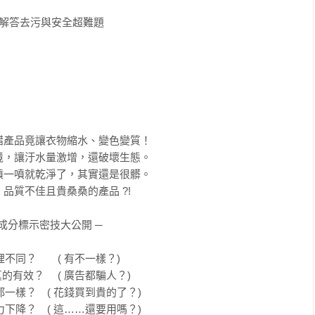
解答去污與安全超難題

產品竟讓衣物縮水、變色變質！

，讓汙水量激增，還破壞生態。

一噴就乾淨了，其實還是很髒。

質不佳且貴桑桑的產品 ?!

成分標示密技大公開 ─

不同？　　( 有不一樣？)

效？　 ( 廣告都騙人？) 

一樣？　( 花錢買到貴的了？)

下降？　( 這……還要用嗎？)
