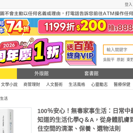
登入
吳毅平
原創
東
原創
Rewire
外版館
套書館
文學小說
商管理財
人文藝術
生活風格
心靈勵志
醫療保健
生活
100％安心！無毒家事生活：日常中
知道的生活化學Q＆A，從身體肌膚
住空間的清潔、保養、選物法則