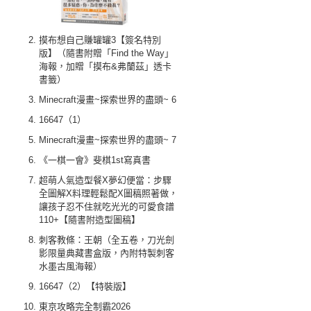
摸布想自己賺罐罐3【簽名特別
版】（隨書附贈「Find the Way」
海報，加贈「摸布&弗蘭茲」透卡
書籤）
Minecraft漫畫~探索世界的盡頭~ 6
16647（1）
Minecraft漫畫~探索世界的盡頭~ 7
《一棋一會》斐棋1st寫真書
超萌人氣造型餐X夢幻便當：步驟
全圖解X料理輕鬆配X圖稿照著做，
讓孩子忍不住就吃光光的可愛食譜
110+【隨書附造型圖稿】
刺客教條：王朝（全五卷，刀光劍
影限量典藏書盒版，內附特製刺客
水墨古風海報）
16647（2）【特裝版】
東京攻略完全制霸2026