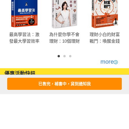
】

少了「非得要～」的生活

看起來帥氣的人們

減少花錢機會的小工具

最高學習法：激
為什麼你學不會
理財小白的財富
找出工作、興趣、日常的平衡

發最大學習效率
理財：10個理財
戰鬥：喚醒金錢
練習「不要想買就買」

的輸入大全（累
的底層邏輯，助
意識，寫給入門
符合「主菜」需求的房子

印突破五萬冊慶
你邁向財務自由
理財者的財富增
小心拿捏「堅持」

功新版！開本加
長攻略！
more
快樂和幸運是不同的概念
大更易閱讀翻
優惠活動快訊
閱！）
已售完，補書中，貨到通知我