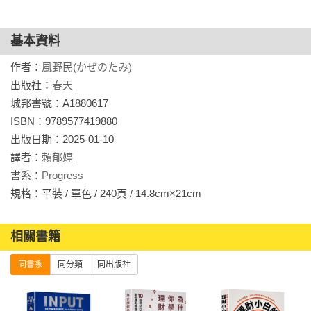
同樣的，我相信各位一定也是在「需要的時候」才遇見這本
書，而在接下來的閱讀過程中，若是發現感興趣的內容，那也
基本資料
許就是現在的你所「需要的知識」。

作者：
風野民(かぜのたみ)
出版社：
春天
低成本生活與極簡生活或簡單生活有點不同，

城邦書號：A1880617

是不會對你的心靈和錢包增加負擔（成本）的生活方式。

ISBN：9789577419880

出版日期：2025-01-10

本書作者在不適應的環境裡努力工作，導致身心俱疲，把身體
譯者：
賴郁婷
給搞壞了。於是，他重新檢視增加心靈和錢包負擔（成本）的
書系：
Progress
原因，最後摸索出每個月花費只要不到台幣一萬五的減法生
規格：平裝 / 單色 / 240頁 / 14.8cm×21cm                
活。

相關書籍
看起來帥氣的人們、努力工作，生活就會變好的錯覺……等
等，教你如何卸下束縛自己的「重擔」，過上輕鬆日子的指南
同書系
同分類
同出版社
書。

【 讓過度膨脹的「自己」和「生活」恢復原本狀態的59個心得 