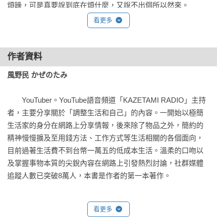
煩躁，可是真要說到底在煩什麼，又說不出個所以然來。

生活中有很多事情都像這樣，想要改變，卻不知道該從何著
看更多
手。

本書作者現在過著每個月花費不到台幣一萬五（包括房租）的
作者資料
減法生活。還不時透過YouTube分享關於「調整生活和自己」的
風野民 かぜのたみ
內容。

　　YouTuber。YouTube語音頻道「KAZETAMI RADIO」主持
在本書的內容中，作者會為大家介紹各種低成本的方法，包括
者，主要分享關於「調整生活和自己」的內容。一開始以極簡
金錢的使用方法和管理，以及食衣住、日常習慣和思維等。這
生活家的身分在網路上分享情報，後來除了物品之外，簡約的
些都是作者為了追求「讓自己喜歡自己」的狀態，不斷反覆嘗
精神慢慢擴及至用錢方法、工作方式等生活相關的各個面向，
試與摸索所得到的心得。

目前過著生活費不到台幣一萬五的低成本生活。溫柔的口吻以
及掌握事物本質的尖銳內容在網路上引發熱烈討論，社群媒體
「我用你教的方法，每個月的伙食費省了好幾萬日圓」、「我
追蹤人數已突破8萬人，本書是作者的第一本著作。
原本不會理財，可是現在我已經能存到錢了」。每當看到聽眾
告訴我這些令人驚喜的回饋時，我都會認為這不是我的功勞，
而是他們在「需要的時候」遇見了「需要的知識」。

看更多