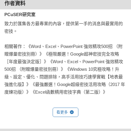
網路就是當站長，Blog外掛情報、網賺資源特搜，部落客升級
作者資料
必學心法。

PCuSER研究室
致力於匯集各方最專業的內容，提供第一手的消息與最實用的
07.Download封面專題：Topic

密技。

深入研究各種抓檔技巧、下載撇步、網路傳輸訣竅，掌握最
新、最霸道的網路技術工具，讓你成為真正的網路專家。

相關著作：《Word、Excel、PowerPoint 強效精攻500招 （附
贈爆量密技別冊）》《極限嚴選！Google超神密技完全攻略
08.每期最好康：Best 

［年度最強決定版］》《Word、Excel、PowerPoint 強效精攻
每期精選最火熱的網路好康，教你如何晉身網路潮人，玩出比
500招 （附贈爆量密技別冊）》《Windows 10究極攻略！升
別人更好玩的網路精髓。
級、設定、優化、問題排除，高手活用技巧速學實戰【地表最
強進化版】》《最強嚴選！Google超級密技活用攻略（2017 年
度練功版）》《Excel函數精用密技字典（第二版）》
看更多