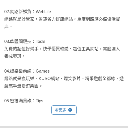
02.網路新鮮貨：WebLife

網路就是妙管家，省錢省力好康網站，重度網路族必備優活寶
典。

03.軟體關鍵技：Tools

免費的超值好幫手，快學優質軟體、超值工具網站，電腦達人
養成專班。

04.娛樂最前線：Games

網路就是瘋玩樂，KUSO網站、爆笑影片、精采遊戲全都錄，遊
戲高手最愛遊樂園。

05.密技滿貫砲：Tips

網路就是學密技，電腦疑難雜症整療室，PC有問題急救病院。

看更多
06.部落格流行物：Blog
