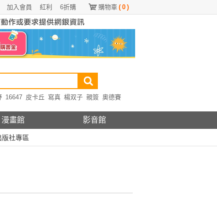
加入會員
紅利
6折購
購物車
(
0
)
野
16647
皮卡丘
寫真
楊双子
親簽
奧德賽
漫畫館
影音館
出版社專區