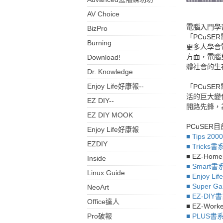
AV Choice
電腦入門學
BizPro
「PCuS
Burning
更多人學會
方面，電腦
Download!
體社會的生
Dr. Knowledge
Enjoy Life好康報--
「PCuS
活的巨大變
EZ DIY--
開路先鋒，
EZ DIY MOOK
PCuSE
Enjoy Life好康報
■ Tips 20
EZDIY
■ Tricks書
■ EZ-Hom
Inside
■ Smart書
Linux Guide
■ Enjoy Li
■ Super 
NeoArt
■ EZ-DIY
Office達人
■ EZ-Wor
Pro破報
■ PLUS書