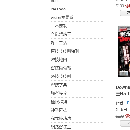
eLife
$199
優
ideapool
vision視覺系
一本速攻
全能架站王
好．生活
密技吱吱叫特刊
密技地圖
密技偷偷報
密技吱吱叫
密技字典
Down
強者特攻
王No.1
極限超頻
作者：
出版日：2
神乎奇技
$199
優
程式練功坊
網路密技王