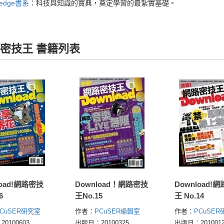
wledge書系
：科技與知識的寶典，奠定學習的最紮實基礎。
密技王 書籍列表
load!網路密技
Download！網路密技
Download!
6
王No.15
王 No.14
PCuSER研究室
作者：
PCuSER編輯室
作者：
PCuSE
0100603
出版日：20100325
出版日：2010012