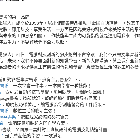
習書的第一品牌
ER電腦人」成立於1998年，以出版圖書產品推動「電腦白話運動」，改
電腦、應用科技、享受生活。一方面是因為美好的科技帶來美好生活的承
與未來的工作息息相關，工作技能與生產力可能指的就是運用電腦來工作
存競爭力，不容許我們不全力以赴。
ER電腦人」相信，電腦科技創新的腳步絕對不會停歇，我們不只需要學習
化。未來，我們不僅要面對新的知識學習、新的人際溝通，甚至還有全新的
為讀者的需求提供真正有價值的情報和學習，應變數位生活的多工和多變
R目前針對各種學習需求，擁有主要書系如下：
00書系
：一次學會一件事，一本書學會一種技能！
系
：索引式目錄的技巧學習，隨用隨學，瞬間解決困難！
epage書系
：按部就班，輕輕鬆鬆在網路世界有個家！
系
：聰明技巧帶著走，讓電腦為你創造驚奇的工作成果。
fe書系
：數位生活的聰明主張！
Gamer書系
：電腦玩家必備的葵花寶典！
書系：
電腦硬體組裝超入門自學方案。
ker書系
：全國第一套針對上班族設計的電腦技能精進計畫。
系：
最完整超值的學習，一次滿足！