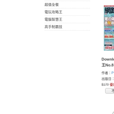
超值全餐
電玩攻略王
電腦智慧王
高手制霸技
Down
王No.8
作者：
出版日：2
$179
優