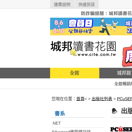
運費說明
快速到貨
全館
城邦館
全館暢銷
您現在位置：
首頁
< >
出版社列表
>
PCuS
出
書系
.NET
Advanced進階練功坊