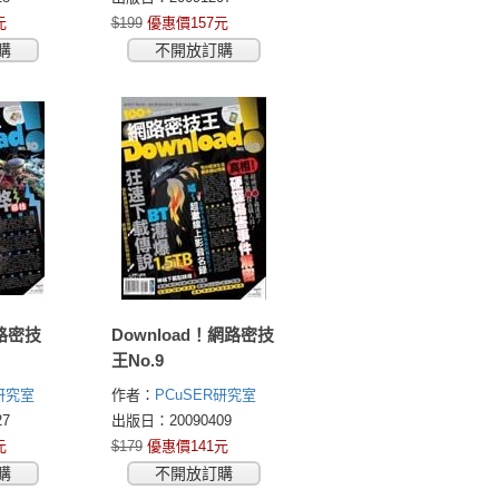
元
$199
優惠價157元
購
不開放訂購
網路密技
Download！網路密技
王No.9
R研究室
作者：
PCuSER研究室
7
出版日：20090409
元
$179
優惠價141元
購
不開放訂購