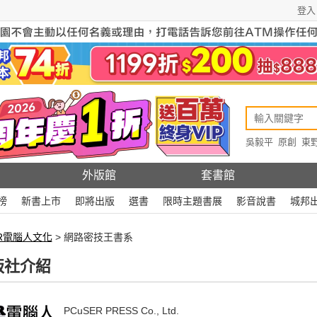
登入
吳毅平
原創
東
原創
Rewire
外版館
套書館
榜
新書上市
即將出版
選書
限時主題書展
影音說書
城邦
ER電腦人文化
> 網路密技王書系
版社介紹
PCuSER PRESS Co., Ltd.