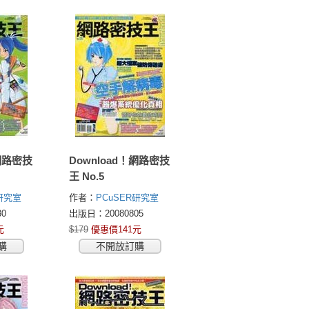
！網路密技
Download！網路密技
王 No.5
R研究室
作者：
PCuSER研究室
0
出版日：20080805
元
$179
優惠價141元
購
不開放訂購