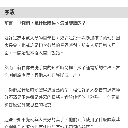
8　孩子的朋友，就是認識的契機

9　提高聲音的溫度

序跋
10　比說什麼更重要的事

前言　「你們，是什麼時候、怎麼變熟的？」
11　聲音和表情都有溫度

或許是高中或大學的開學日，或許是第一次參加孩子的幼兒園
第四章　小細節，讓人願意敞開心扉

家長會，也或許是初次參與的業界派對，所有人都是初次見
1　不需要對每個人都表現親近

面，一開始根本沒人開口說話。

2　遇到鄰居，你會打招呼嗎？

3　打招呼最適當的距離

然而，就在你去洗手間的短暫時間裡、接了通電話的空檔，當
4　有新人，你得先主動問候

你回到原處時，其他人卻已經聊成一片。

5　怎麼跟反應冷淡的人相處？

6　別人的好意，笑著接受

「你們是什麼時候變得這麼熟的？」相信許多人都曾有過這種
7　道謝和道歉的時機

分不清是困惑還是羨慕的情緒。對於他們的「秒熟」，你可能
也會感受到被孤立的寂寞。

第五章　這幾招，快速拉近彼此距離

1　話題不斷的祕密

這些不知不覺就與人交好的高手，他們到底使用了什麼訣竅建
2　讓人幸福的良好回應

立關係？難道他們有什麼只有你不知道的祕密？

3　三個快速反應詞
