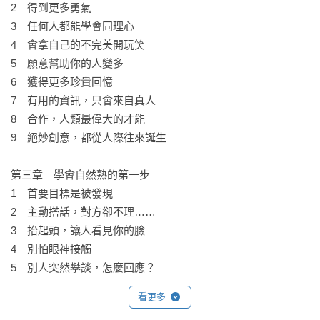
2　得到更多勇氣

3　任何人都能學會同理心

掌握這些方法，你也能從「沒人找我聊天」，變成「到哪都有
4　會拿自己的不完美開玩笑

人主動靠近」，機會變多，人緣變好！
5　願意幫助你的人變多

6　獲得更多珍貴回憶

7　有用的資訊，只會來自真人

8　合作，人類最偉大的才能

9　絕妙創意，都從人際往來誕生

第三章　學會自然熟的第一步

1　首要目標是被發現

2　主動搭話，對方卻不理……

3　抬起頭，讓人看見你的臉

4　別怕眼神接觸

5　別人突然攀談，怎麼回應？

6　初到新環境時

看更多
7　第一次帶孩子去公園
