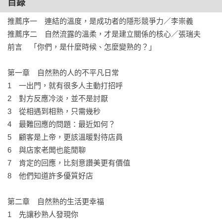
目錄
切；你知道打招呼也有最適當的距離嗎？

推薦序一　連結的溫度，是成功者的隱形競爭力／李崇義

推薦序二　自然流露的溫柔，才是建立關係的核心／張瑞夫

公司來了新人，就算你很資深，也要先主動問候。

前言　「你們，是什麼時候、怎麼變熟的？」

拜訪客戶時，怎麼跟反應冷的人相處？有方法。

第一章　自然熟的人的不平凡日常

◎快速拉近關係的實踐法

1　一出門，就有很多人主動打招呼

不知道跟對方說什麼，就以身邊的事物開啟對話，例如：「店
2　對方反應冷淡，並不是討厭

員的速度真快。」、「那輛車停得真剛好。」

3　從相遇到相熟，只需幾秒

關鍵是：不談專業，只聊瑣事。

4　最難回應的問題：最近如何？

還有，找店員聊天也是一個很好的練習法。

5　顧客是上帝，更該溫暖對待店員

6　與店家老闆也能閒聊

快速與人拉近關係的訣竅是：「發點小牢騷」。

7　肯定的回應，比刻意讚美更有價值

人有一種天性──喜歡聽別人一點點不幸的故事。

8　他們知道許多優質好店

但，有一種話題絕對不能聊的……。（見第六章）

第二章　自然熟的生活更幸福

第二次見面該說什麼？不妨延續上次話題。

1　先讓秒熟人發現你

比起用「我」開頭，多使用「你」這個字。
