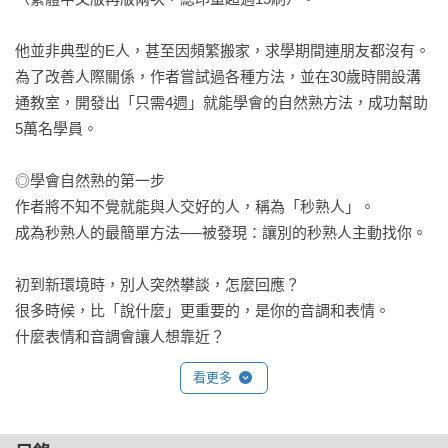
他並非典型的E人，甚至因頻繁搬家，求學期間連朋友都沒有。

為了改善人際關係，作者嘗試過各種方法，並在30歲時開設溝
通教室，開發出「只需4週」就能學會的自然熟方法，成功幫助
5萬名學員。

◎學會自然熟的第一步

作者將不知不覺就能與人交好的人，稱為「秒熟人」。

成為秒熟人的最簡單方法──被發現：讓別的秒熟人主動找你。

初到新環境時，別人突然攀談，怎麼回應？

很多時候，比「說什麼」更重要的，是你的音調和表情。

什麼表情和音調會讓人想靠近？

看更多
◎這些小細節，讓人願意敞開心扉

電梯外傳來腳步聲，只要將快關上的門重新打開，別人就會對
你留下好印象；與鄰居打招呼，刻意把語速放慢，聽起來更親