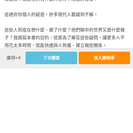
4　對方停頓時，給點反應

這絕非你個人的疑惑，許多現代人都感到不解。

5　這樣做，讓對方願意說不停

6　把對方當主角

這些人到底在想什麼、做了什麼？他們眼中的世界又是什麼樣
7　沒話題？就分享自己的小事

子？我撰寫本書的目的，就是為了解答這些疑問，讓更多人不
8　先聊自己，再對對方提問

用花太多時間，就能快速與人熟識、建立親密關係。

9　閒聊也有意想不到的價值

庫存=4
下次購買
放入購物車
曾經超級不會交朋友
第六章　拉近關係的九個實踐法

1　以身邊的事物開啟對話

其實，我並非天生就有快速與人熟識的能力。

2　加入關於自己的話題

3　不談專業，只聊瑣事

我出生在日本九州鄉下，上小學前，由於父親工作不順，我們
4　第二次見面該說什麼？延續上次話題

經常搬家，導致我從小就無法融入同齡孩子們的世界。即使後
5　人都喜歡聽有一點不幸的事

來定居大阪，從國中升高中、高中升大學這段期間，我始終沒
6　比起「我」，多使用「你」

能與朋友維持關係，青少年時期都是在這樣的失敗中度過。

7　放低姿態，抬高對方

8　小抱怨，更增進關係

因此，我只有一位可以稱得上是兒時玩伴的好友，而在高中和
9　察覺對方的求救訊號
