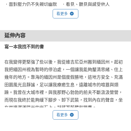
．面對壓力仍不失親切幽默　．看見、聽見與感受他人

第四部　動物跟土地教我們的事

看更多
CH8　大自然的撫慰力量

．狗兒的智慧：每個人都值得被安慰

．馬兒的智慧：提供清楚與堅定的指引

延伸內容
．持續的安慰：儀式、慣例與季節　．寂靜的光芒

寫一本我找不到的書
CH9　關懷他人時，也要好好關懷自己 

．當熱情掏空時：戰勝「同情疲乏」

在我變得更堅強了些以後，我從維吉尼亞州搬到緬因州。起初
．給安慰者的安慰　．安慰無處不在：門外的天使

我把緬因州視為暫時的停泊處，一個讓我能夠釐清思緒、住上
第五部　實用的安慰指南

幾年的地方。靠海的緬因州是個度假勝地，這地方安全、充滿
．具有療癒效果的電影、書籍和音樂

田園風光且靜謐，足以讓我療癒生息，遠離城市的喧囂與煩
．安慰A to Z

躁。我曾在大城市裡，與我那野心勃勃的前夫不斷汲汲營營，
．安慰資源共享以及建議網
而現在我終於能夠緩下腳步、卸下武裝，找到內在的聲音，坐
在岸邊灑滿陽光的岩石上，凝望著藍鷺和獵鷹。

看更多
緬因州的生活成為我的一部分，我待了下來。我在這裡結交了
新朋友，並在約爾茅斯鎮上找到一個真誠待人的社區，因此打