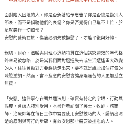
面對陷入困境的人，你是否急著給予忠告？你是否總是勸別人
節哀，而不是傾聽他們的哀傷？你是否覺得自己幫不上忙，於
是就裝作一切如常？

安慰的藝術在於，傷痛必須先被撫慰了，才能平復與好轉。

親切、耐心、溫暖與同理心這類特質在這個講究速效的年代格
外容易被忽略，於是當我們面對遭遇失去或生活遭逢重大改變
的人，往往會勸對方要趕快走出來，要不就是說些加油打氣的
陳腔濫調。然而，言不及意的安慰會讓身陷痛苦的人更加孤立
無援。

「安慰」這件事存在著共通法則，確實有特定的字眼、行動與
態度，會讓人特別受用。本書作者訪問了護士、牧師、諮商
師、治療師等在每日工作中需要使用安慰技巧的人，歸納出清
楚的原則與可行的步驟，有效安慰那些需要被撫慰的人。    
