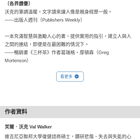
〔各界讚譽〕
算在此定居。我在岩石海岸附近一處大藍鷺的聚集地，找到一
沃克的筆調溫暖，文字讀來讓人像是親身經歷一般。

塊屬於我的平靜與安適的所在。偶爾我會在夏日的早晨，看見
——出版人週刊（Publishers Weekly）

多達十八隻大藍鷺靜靜佇立於低矮的潮間帶，黑色的身影襯著
日出。

一本充滿智慧與激勵人心的書，提供實用的指引，建立人與人
之間的連結，即便是在最困難的情況下。

二○○四年，我在一家療養院找到喪親協調員的差事。我的前一
——暢銷書《三杯茶》作者葛瑞格・摩頓森（Greg 
份工作是在維吉尼亞州的里奇蒙擔任復健諮商師，服務的對象
Mortenson）

包括癌症病患及其家屬，我也參與退伍軍人事務委員會的戰後
治療計畫，以及其他幫助遭遇人生重大轉折的各類支持團體。
每個人都必須讀讀這本書……這些內容即時可用，帶來巨大的
看更多
而早自一九九二年起，我便在各式的社會支援機構中任職，專
撫慰。

門處理面臨困境與喪親的個案，其中包括罹患慢性病、失業，
——暢銷書作家暨醫師克里斯提納・諾斯拉普（Christiane 
還有諸如失去家園或是破產的人。後來我在緬因州的布里基頓
Northrup）

為各類機構開設支持團體的課程，相當受到歡迎。

作者資料
以明確、充滿同理心的方式，教導我們安慰別人與自己的技
由於擔任復健諮商師的背景，我有很多機會與各類團體分享安
巧。在這個充滿挫折與不安的世界，沃克幫了我們所有人一個
芙爾．沃克 Val Walker
慰這門藝術，尤其是從團體成員自身的經驗中，學到什麼特別
大忙。若你想要幫助朋友、家人或其他需要關懷的人，這本好
維吉尼亞聯邦大學復健諮商碩士，鑽研悲傷、失去與失能的心
能夠安慰他們。讓我感到振奮的是，他們所提到真正能夠帶來