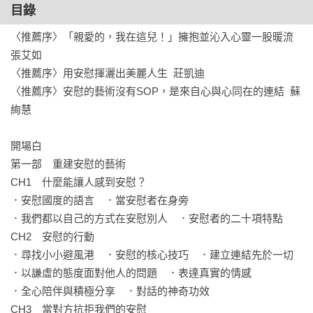
目錄
〈推薦序〉「親愛的，我在這兒！」擁抱並沁入心靈一股暖流  
張艾如

〈推薦序〉用安慰揮灑出美麗人生  莊凱迪

〈推薦序〉安慰的藝術沒有SOP，是來自心與心同在的連結  蘇
絢慧

開場白

第一部　重建安慰的藝術

CH1　什麼能讓人感到安慰？

．安慰國度的語言　．當安慰者在身旁

．我們都以自己的方式在安慰別人　．安慰者的二十項特點

CH2　安慰的行動

．尋找小小避風港　．安慰的核心技巧　．建立連結先於一切

．以謙虛的態度面對他人的問題　．表達真實的情感

．全心陪伴與積極分享　．對話的神奇功效

CH3　當對方抗拒我們的安慰
