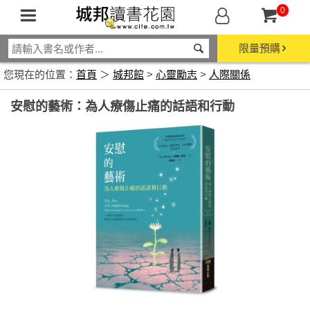
0
限量預購
您現在的位置：
首頁
＞
城邦館
>
心靈勵志
>
人際關係
安慰的藝術：為人療傷止痛的話語和行動