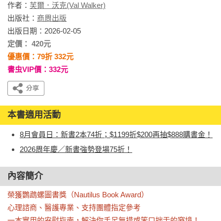
作者：
芙爾．沃克(Val Walker)
出版社：
商周出版
出版日期：2026-02-05
定價： 420元
優惠價：79折 332元
書虫VIP價：332元
本書適用活動
8月會員日：新書2本74折；$1199折$200再抽$888購書金！
2026周年慶／新書強勢登場75折！
內容簡介
榮獲鸚鵡螺圖書獎（Nautilus Book Award）

心理諮商、醫護專業、支持團體指定參考

一本實用的安慰指南，解決你手足無措或笨口拙舌的窘境！