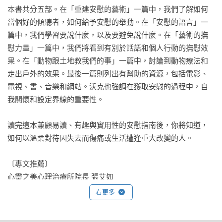
本書共分五部。在「重建安慰的藝術」一篇中，我們了解如何
當個好的傾聽者，如何給予安慰的舉動。在「安慰的語言」一
篇中，我們學習要說什麼，以及要避免說什麼。在「藝術的撫
慰力量」一篇中，我們將看到有別於話語和個人行動的撫慰效
果。在「動物跟土地教我們的事」一篇中，討論到動物療法和
走出戶外的效果。最後一篇則列出有幫助的資源，包括電影、
電視、書、音樂和網站。沃克也強調在獲取安慰的過程中，自
我關懷和設定界線的重要性。

讀完這本兼顧易讀、有趣與實用性的安慰指南後，你將知道，
如何以溫柔對待因失去而傷痛或生活遭逢重大改變的人。

〔專文推薦〕

心靈之美心理治療所院長 張艾如

衛生福利部雙和醫院精神科主治醫師 莊凱迪

看更多
諮商心理師 蘇絢慧