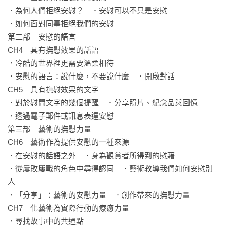
．為何人們拒絕安慰？　．安慰可以不只是安慰

．如何面對同事拒絕我們的安慰

第二部　安慰的語言

CH4　具有撫慰效果的話語 

．冷酷的世界裡更需要溫柔相待

．安慰的語言：說什麼，不要說什麼　．開啟對話

CH5　具有撫慰效果的文字

．對於慰問文字的幾個提醒　．分享照片、紀念品與回憶

．透過電子郵件或訊息表達安慰

第三部　藝術的撫慰力量

CH6　藝術作為提供安慰的一種來源

．在安慰的話語之外　．身為觀賞者所得到的慰藉

．從屢敗屢戰的角色中尋得認同　．藝術教導我們如何安慰別
人

．「分享」：藝術的安慰力量　．創作帶來的撫慰力量

CH7　化藝術為實際行動的療癒力量 

．尋找故事中的共通點
