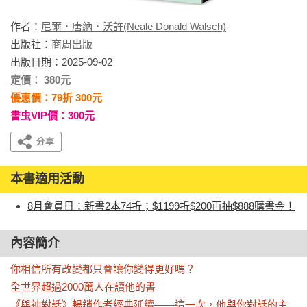
作者：
尼爾．唐納．沃許(Neale Donald Walsch)
出版社：
商周出版
出版日期：2025-09-02
定價： 380元
優惠價：79折 300元
書虫VIP價：300元
本書適用活動
8月會員日：新書2本74折；$1199折$200再抽$888購書金！
內容簡介
你相信所有改變都只會讓你變得更好嗎？

全世界超過2000萬人在讀他的書

《與神對話》暢銷作者經典延續——這一次，他與你對話的主