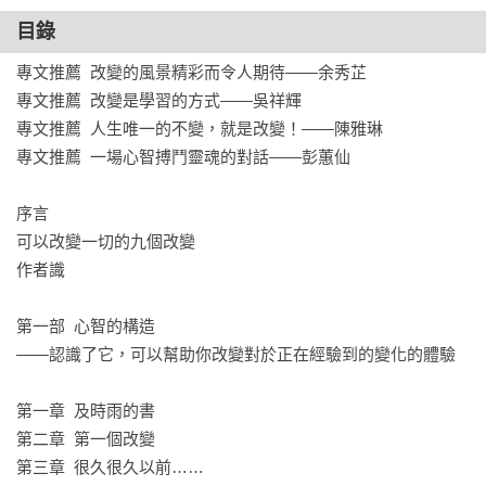
6. 改變你對為什麼會發生變化的想法

目錄
7. 改變你對於未來的改變的想法

8. 改變你對於生命的想法

專文推薦  改變的風景精彩而令人期待——余秀芷

9. 改變你的本性

專文推薦  改變是學習的方式——吳祥輝

專文推薦  人生唯一的不變，就是改變！——陳雅琳

【跨界聯名推薦】（依姓氏筆畫排列）
專文推薦  一場心智搏鬥靈魂的對話——彭蕙仙

江漢光（書田醫院暨中山醫院神經精神科醫師）

朱映蓉（加州矽谷心理師、執業婚姻與家庭治療師）

序言

余秀芷（作家兼電台主持人）

可以改變一切的九個改變

吳祥輝（知名作家）

作者識

林建隆（東吳大學英文學系教授）

南方朔（社會評論家）

第一部  心智的構造 　

陳志恆（諮商心理師、暢銷作家）

——認識了它，可以幫助你改變對於正在經驗到的變化的體驗

陳雅琳（資深新聞主播、主持人、製作人）

彭蕙仙（知名作家）

第一章  及時雨的書

劉軒　（正向心理學作家）
第二章  第一個改變

第三章  很久很久以前……
