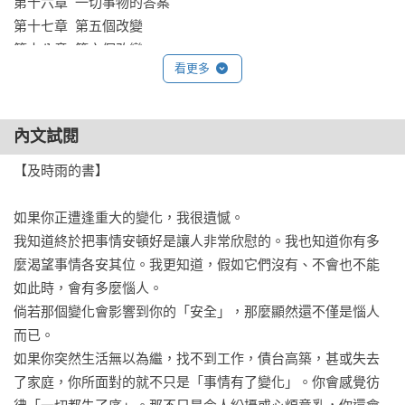
第十六章  一切事物的答案 

第十七章  第五個改變

第十八章  第六個改變

看更多
第十九章  靈魂的永恆旅程

第二十章  觀點的力量

第二十一章  第七個改變

內文試閱
第二十二章  第八個改變

第二十三章  生命的奇蹟

【及時雨的書】

第二十四章  第九個改變

如果你正遭逢重大的變化，我很遺憾。

後記

我知道終於把事情安頓好是讓人非常欣慰的。我也知道你有多
致謝

麼渴望事情各安其位。我更知道，假如它們沒有、不會也不能
題獻
如此時，會有多麼惱人。

倘若那個變化會影響到你的「安全」，那麼顯然還不僅是惱人
而已。

如果你突然生活無以為繼，找不到工作，債台高築，甚或失去
了家庭，你所面對的就不只是「事情有了變化」。你會感覺彷