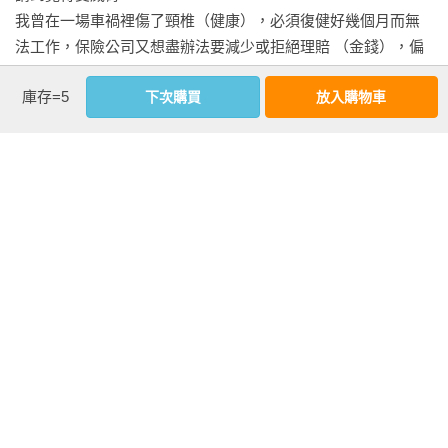
我曾在一場車禍裡傷了頸椎（健康），必須復健好幾個月而無
法工作，保險公司又想盡辦法要減少或拒絕理賠 （金錢），偏
偏那時候我和伴侶的緣分也到了盡頭，我正設法走出和她以及
庫存=5
下次購買
放入購物車
孩子們分離的傷痛（關係）。

講到受威脅的感覺……

結果我一整年無家可歸，餐風宿露，沿街乞討零錢，撿拾汽水
罐和啤酒瓶，勉強湊錢吃上一頓飯（有些日子還沒有那麼順
看更多
利），身上只有睡袋、帳篷、兩條牛仔褲、三件襯衫，以及一
些小東西。

我很清楚失去安全感是怎麼回事。我也曾無助地佇立，看著生
延伸內容
活四分五裂，在兩個星期內完全變了樣。

是的，我很清楚那種感覺。相信我。

作者教導並帶領我們面對和接受改變，並由其中尋找新的契機
不過我也知道如何去面對它。請聽好，我並不是說那時候我處
和能量，閱畢頓感全然吻合個人多年的學識知能和人生經驗，
理得很好，相反的，這本書要談的，是我從那時候開始學到的
讀者若有心瀏覽，料將為之動容。

東西。

——書田醫院暨中山醫院神經精神科醫師 江漢光

我們會談到我從某些關於如何處理改變的權威說法中學到的東
西。因為它本質上就是那麼一回事。我們感覺好像是在面對崩
尼爾．唐納．沃許以摯友般的溫柔，牽著你走過生命的巨變，