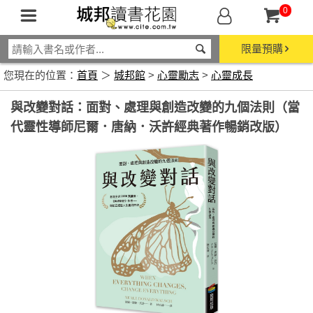
0
限量預購
您現在的位置：
首頁
＞
城邦館
>
心靈勵志
>
心靈成長
與改變對話：面對、處理與創造改變的九個法則（當
代靈性導師尼爾．唐納．沃許經典著作暢銷改版）