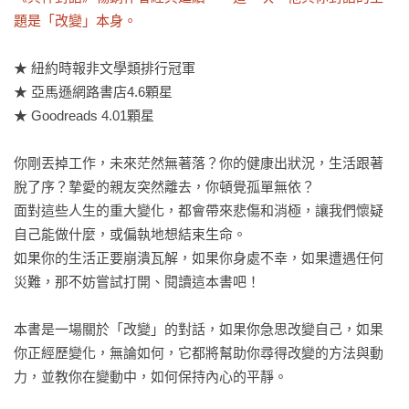
題是「改變」本身。
★ 紐約時報非文學類排行冠軍

★ 亞馬遜網路書店4.6顆星

★ Goodreads 4.01顆星

你剛丟掉工作，未來茫然無著落？你的健康出狀況，生活跟著
脫了序？摯愛的親友突然離去，你頓覺孤單無依？

面對這些人生的重大變化，都會帶來悲傷和消極，讓我們懷疑
自己能做什麼，或偏執地想結束生命。

如果你的生活正要崩潰瓦解，如果你身處不幸，如果遭遇任何
災難，那不妨嘗試打開、閱讀這本書吧！

本書是一場關於「改變」的對話，如果你急思改變自己，如果
你正經歷變化，無論如何，它都將幫助你尋得改變的方法與動
力，並教你在變動中，如何保持內心的平靜。
