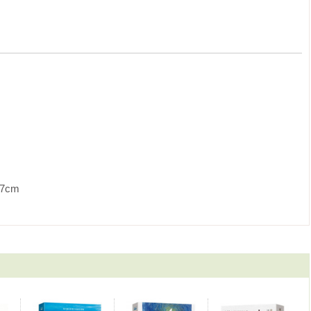
談光說愛〉，可能因願更加適應特定情況的緣故，已被修改。總的
不論在數量或品質上，都對作者教義與方法做了充足的介紹。

最合適的分類。由於它們的異質性，必須以某種方式對它們進行排
它們之間存在著巨大的差異。而〈談光說愛〉與〈勸言〉之間的區
羅山 〉

顯保持著不同的語調。因此我更喜歡在其特性中做檢視。為每篇作
             
（Catalina de Jesús）修女

aría de Soto）修女

足加爾默羅會修女），卡拉瓦卡（莫夕亞）的創院者及院長

生（María del Nacimiento）

爾默羅修女會的修女們
