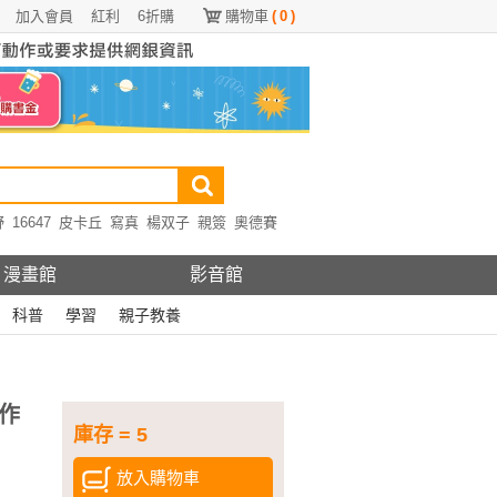
加入會員
紅利
6折購
購物車
(
0
)
野
16647
皮卡丘
寫真
楊双子
親簽
奧德賽
漫畫館
影音館
科普
學習
親子教養
作
庫存 = 5
放入購物車