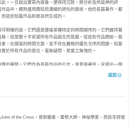
如此。一旦說出實質內容後，便保持沉默，將分析及所延伸的評
篇作品中，嫻熟運用簡短而濃縮的詞句的藝術。他的長篇著作，都


而這些短篇作品則是自然生成的。

 Espiritu Santo）所記得的幾則提醒。

但可明確的說，它們還是遵循某種特定的時間順序的。它們維持著
ús）所記得的幾則提醒。

風格，這是聖十字若望所有作品誕生的氛圍。從這些作品開始，我
另者，在撰寫的時間方面，並不存在嚴格的優先次序的問題，但當
置於所有作品的首位，毫無疑問，是當之無愧的。

重要的優勢。它們作為長篇作品的引言、背景與補充，呈現出一個
這位神秘主義聖師多才多藝的個性及靈性遺產，展示於人前。而每
展開
又互補的重要面向。沒有一篇是處於邊緣的，也沒有一篇是鶴立雞
〉

中， 將會發現的形式和內容的多樣性。

與作家的四個特徵：〈詩作〉：詩人、藝術家。〈談光說愛〉：以
：苦行者，一位面對具體事物的嚴格教師。所有這些，都同時存在
文寫為John of the Cross，是默觀者、靈修大師、神祕學家、西班牙詩壇
們難以保存。由於經常針對特定個人，許多作品在最初及傳播過程