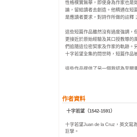
性格樸實無華，即使身為作家也是
前言

論，留給讀者去創造。他精通在短
1.  安度哈（ Andujar）手稿的古抄本
是應讀者要求，對詩作所做的註釋；
2.有關愛的幾點提醒。

3. 瑪達肋納．聖神（Magdalena del
這些短篇作品雖然沒有過度強調，
4. 瑪利亞．耶穌（María de Jes
更接近於原始經驗及其口授教導的
5. 其他的提醒。

們追隨這位密契家及作家的軌跡。
十字若望全集的問世時，短篇作品被
Part Three〈勸言〉

簡介 

這些作品提供了另一個我認為至關
本文 

忠實、美好且易於理解的撮要；將
一篇作品，都突顯了一個既不同且
Part Four〈給一位男會士的四個建言
群。它們預示了我們在更廣面的作品
簡介

作者資料
本文

它們確定了聖十字若望這位密契家
 十字若望（1542-1591）
經驗做引導的神祕導師。〈勸言〉
Part Five〈全德的不同等级〉

於聖十字若望一個人身上。

簡介

十字若望Juan de la Cruz，英
本文

巨擘。
這些簡短的作品及其分散性，使它