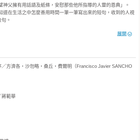
望神父擁有用話語及紙條，安慰那些他所指導的人靈的恩典」。

不知道在生活之中怎麼善用時間一筆一筆寫出來的短句，收到的人視
      

          

展開
來獨往的人，就如田野中的一株既孤單又無主的樹；即使有再多的
採摘了。」

著重擔站起來。」

的飛行；而靈魂若願緊握神修的美味不放， 便會妨礙其自由與默
・沙勿略・桑丘・費爾明（Francisco Javier SANCHO 
活出來，可以看他寫給周遭人的信函、小字條勉勵的話語。這些文
境中的分辨實踐，是理解其主要著作不可或缺的材料。

蔣範華

（如《攀登加爾默羅山》《黑夜》），容易覺得抽象而嚴峻；但一旦
小紙條），整個人會「活起來」，而且神祕神學會變得可以操作、
做？

（包含〈黑夜〉、〈愛的活焰〉、〈靈歌〉），必須理解，十字若
詩是他神學思想的源頭，大部分著作是他對短詩的註解。而這些詩