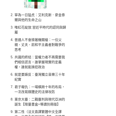
寧為一日猛虎：艾利克斯．麥金泰
爾與他的生命之山
唯紅花綻放:習近平時代的認同與歸
屬
普通人不會揹著機關槍：一位父
親、丈夫、前和平主義者對戰爭的
思考
共識的終結：當權力者不再需要我
們相信謊言，誰掌握現實的定義
權，誰就能操控政治
就是要躁反：臺灣獨立音樂三十年
紀實
君子報仇：一場橫跨十年的布局，
一次改寫媒體史的法律攻防
東京大審：二戰審判與現代亞洲的
誕生【限量書盒+導讀別冊版】
第二性（法文直譯繁體中文全譯