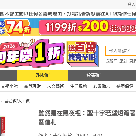
登入
吳毅平
原創
東
原創
Rewire
外版館
套書館
文學小說
商管理財
人文藝術
生活風格
心靈勵志
醫療保健
>
基督教/天主教
雖然是在黑夜裡：聖十字若望短篇著
暨信札
作者：
十字若望（1542-1591）