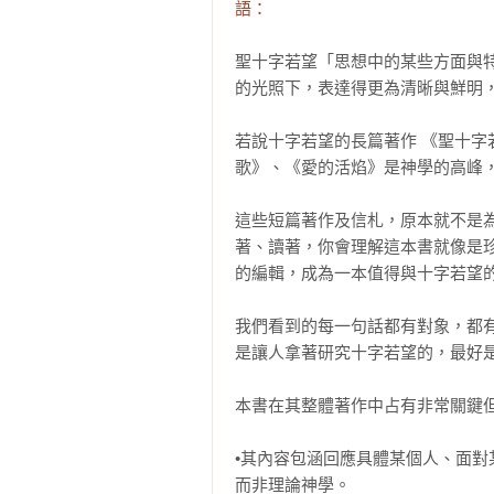
語：
聖十字若望「思想中的某些方面與特
的光照下，表達得更為清晰與鮮明，
若說十字若望的長篇著作 《聖十字
歌》、《愛的活焰》是神學的高峰，
這些短篇著作及信札，原本就不是
著、讀著，你會理解這本書就像是
的編輯，成為一本值得與十字若望的
我們看到的每一句話都有對象，都
是讓人拿著研究十字若望的，最好是
本書在其整體著作中占有非常關鍵但常被
•其內容包涵回應具體某個人、面
而非理論神學。
