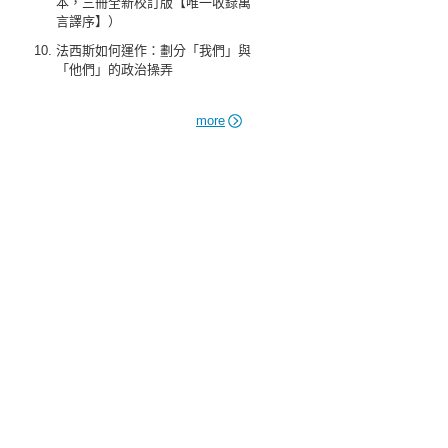
本，三冊全新校訂版【唯一收錄萬
言譯序】）
法西斯如何運作：劃分「我們」與
「他們」的政治操弄
more