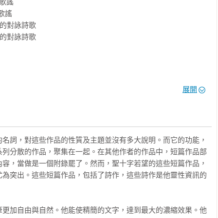
謠 

最原始的神祕經驗。用詩來抒發神祕經驗，受到十字若望的熱愛，
謠 

來」，因為詩是象徵的語言，能說出「不能說的」。短詩看似零
的對詠詩歌 

經驗，更適合用來默想、內化、操練。

的對詠詩歌 

醒，沒有艱深的神學詞彙，用很簡單的話，幫你想清楚：什麼比較
這些文字，會像是一個很懂你的前輩，在你身邊溫柔地接住你的煩
展開
的名詞，對這些作品的性質及主題並沒有多大說明。而它的功能，
系列分散的作品，聚集在一起。在其他作者的作品中，短篇作品部
內容，當做是一個附錄罷了。然而，聖十字若望的這些短篇作品，
尤為突出。這些短篇作品，包括了詩作，這些詩作是他靈性資訊的
筆更加自由與自然。他能使精簡的文字，達到最大的濃縮效果。他