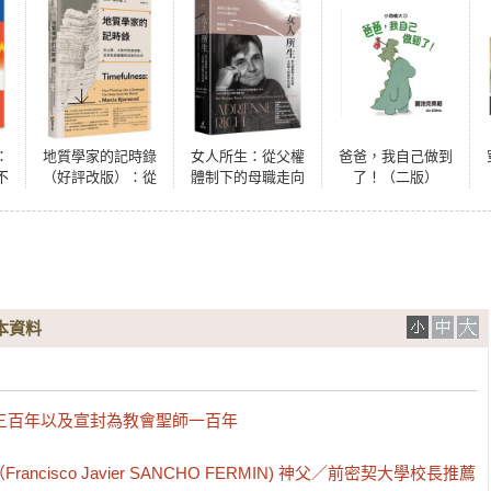
：
地質學家的記時錄
女人所生：從父權
爸爸，我自己做到
不
（好評改版）：從
體制下的母職走向
了！（二版）
景
山脈、大氣的悠遠
個人經驗中的母親
事
演變，思索氣候變
遷與地球的未來
本資料
三百年以及宣封為教會聖師一百年

isco Javier SANCHO FERMIN) 神父／前密契大學校長推薦