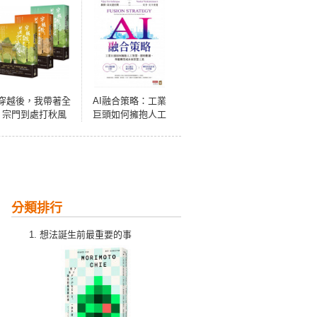
穿越後，我帶著全
AI融合策略：工業
宗門到處打秋風
巨頭如何擁抱人工
【第一部】大師姐
智慧、即時數據，
怎麼這麼厲害（上
華麗轉型成為未來
中下卷套書）
智慧工業
分類排行
想法誕生前最重要的事