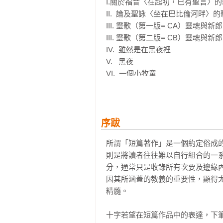
I.關於福音〈在起初，已有聖言〉的歌
乘載著他神修迸發的感動，紀錄他
II.  論及聖詠〈坐在巴比倫河畔〉的歌
他甚至說，有些事「只能用詩說出
III. 靈歌（第一版= CA）靈魂與新郎
散、不系統性，卻是高度濃縮的神祕
III. 靈歌（第二版= CB）靈魂與新郎
IV.  雖然是在黑夜裡 

這本書就是十字若望寫給朋友的提
V.   黑夜 

重要、該怎麼做正確的選擇？他的
VI.  一個小牧童 

惱，陪你慢慢找到更好的自己。
VII.  愛的活焰 

VIII. 我活著，但不在我內活著 

IX.    我進入了不知之地 

X.     在一場情意綿綿的追逐之後  

序跋
XI.    沒有支持或得到支持 

所謂「短篇著作」是一個約定俗成
XII.   藉著所有的美 

則是將讀者往往難以自行組合的一
XIII. 為全心體味祂 

分，通常只是收錄所有次要及邊緣
XIV.  聖誕 

因其所涵蓋的教義的重要性，顯得
XV.   全德的頂峰

精髓。

Part Two〈談光說愛〉

十字若望在短篇作品中的表達，下
簡介
