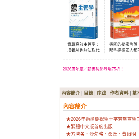
實戰高效主管學：
德國的祕密角落
培養AI也無法取代
那些連德國人都
的八大軟實力
知道的祕境、奇
與被遺忘的故
2026周年慶／新書強勢登場75折！
內容簡介
|
目錄
|
序跋
|
作者資料
|
基
內容簡介
★2026年適逢慶祝聖十字若望宣聖
★繁體中文版首度出版

★方濟各・沙勿略・桑丘・費爾明（Franc