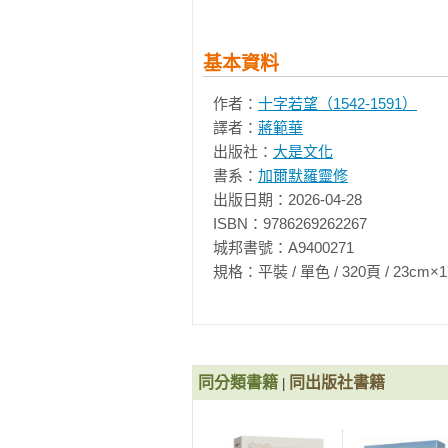
中均已遺失。其他作品，特別是〈
Part Six 〈審查與意見〉

來說，我們必須承認，這些短篇作品
簡介

基本資料
本文

我在總體介紹中，已指出了我認為
作者：
十字若望（1542-1591）
序。以〈詩作〉及〈勸言〉為例，
Part Seven〈全德之山〉或〈加爾默
譯者：
蔣範華
別，則並不那麼明顯，雖然它們明
簡介

出版社：
大是文化
品做介紹時，將做進一步的解釋。
抄本

書系：
加爾默羅靈修
一小撮句子

出版日期：2026-04-28

ISBN：9786269262267

Part Eight〈信札〉 

城邦書號：A9400271

簡介

規格：平裝 / 單色 / 320頁 / 23cm×17cm   
1. 致：赤足加爾默羅修女會加大利納．耶穌
2. 致：在海恩省培亞城的瑪利亞．索多（M
3. 致：安納．聖雅爾伯姆姆（赤
4. 致：同一位安納．聖雅爾伯姆姆

5. 致：同一位安納．聖雅爾伯姆姆

同分類書籍
同出版社書籍
|
6. 致：一位赤足加爾默羅修女瑪利亞．耶穌誕
7. 致：在貝雅斯（海恩省）赤足加