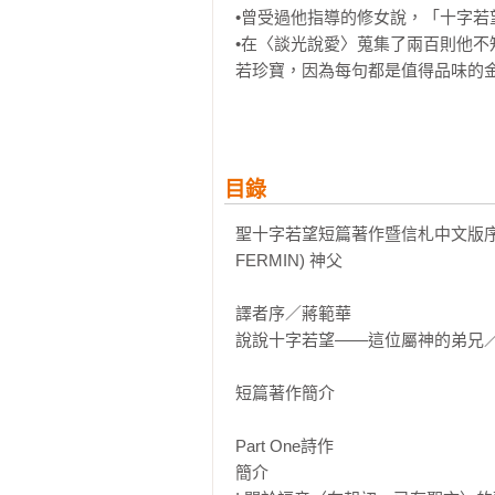
•曾受過他指導的修女說，「十字若
•在〈談光說愛〉蒐集了兩百則他
若珍寶，因為每句都是值得品味的金句。   
當時收到的人一再咀嚼且珍藏的金句例句如下：
◎「凡不依靠導師與嚮導，喜歡獨
果實，在尚未成熟之前，就已被路人
◎「因負重擔而跌倒的人，很難背負
目錄
◎「蒼蠅若沾上蜂蜜，就會阻礙它
觀。」

聖十字若望短篇著作暨信札中文版序／方濟各
FERMIN) 神父

好奇十字若望的神祕神學如何實際
本保存了若望作為靈修導師在具體情
譯者序／蔣範華

說說十字若望——這位屬神的弟兄／
如果只讀聖十字若望 的長篇著作
進入他的短篇著作（書信、箴言、
短篇著作簡介

可以實踐，落實到：今天，你該怎麼
Part One詩作

本書收錄了十字若望的十五首短詩
簡介

望的重量級著作皆由短詩而來，短