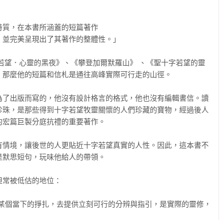
質，在本書所涵蓋的短篇著作

並完美呈現出了其著作的整體性。」

若望．心靈的黑夜》、《攀登加爾默羅山》 、《聖十字若望的靈
那麼他的短篇和信札是通往高峰實際可行走的山徑。

為了出版而寫的，他沒有設計格言的格式，他也沒有編輯書信。讀
珍珠，是那些得到十字若望牧靈關懷的人們珍藏的寶物，經過後人
宏篇巨製分庭抗禮的重要著作。

有情境，讓後世的人更貼近十字若望真實的人性。因此，這本書不
默思短句，玩味他給人的帶領。

低估的地位：    

對某個當下的掙扎，去提供立刻可行的分辨與指引，是實際的靈修，