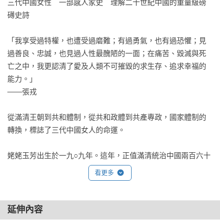
三代中國女性　一部感人家史　理解二十世紀中國的重量級磅
礡史詩

「我享受過特權，也遭受過磨難；有過勇氣，也有過恐懼；見
過善良、忠誠，也見過人性最醜陋的一面；在痛苦、毀滅與死
亡之中，我更認清了愛及人類不可摧毀的求生存、追求幸福的
能力。」

——張戎

從滿清王朝到共和體制，從共和政體到共產專政，國家體制的
轉換，標誌了三代中國女人的命運。

姥姥玉芳出生於一九○九年。這年，正值滿清統治中國兩百六十
年後面臨危亡之秋。天生麗質的姥姥沒能逃過纏腳的痛苦，因
看更多
為父親希望未來靠著這個女兒平步青雲，有雙三寸金蓮能更快
找到乘龍快婿。她的父親心願達成了，儘管姥姥做的是軍閥的
姨太太。這年姥姥十五歲。

延伸內容