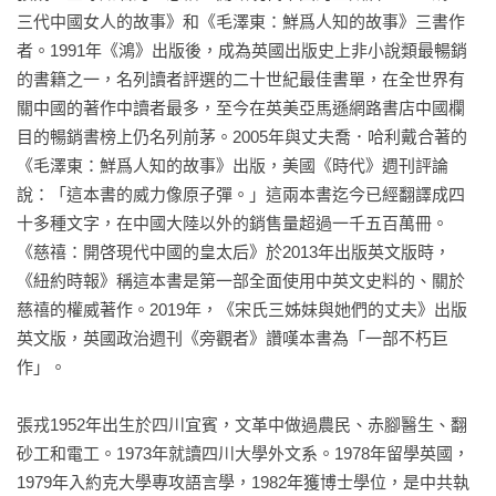
《鴻》是描寫中國最出色的書籍之一。」

蹟，而這個奇蹟，仍在持續發生中……

三代中國女人的故事》和《毛澤東：鮮爲人知的故事》三書作
——《紐約書評》

者。1991年《鴻》出版後，成為英國出版史上非小說類最暢銷
【媒體好評】

的書籍之一，名列讀者評選的二十世紀最佳書單，在全世界有
「《鴻》像閃電一樣令你震撼，有《飄》一般的激情。如此的
關中國的著作中讀者最多，至今在英美亞馬遜網路書店中國欄
氣勢，如此的神韻，如此的暴風雨！沒有人比張戎更能描寫毛
「《鴻》是一部極不尋常的巨著，它的每一個細節描寫都令人
目的暢銷書榜上仍名列前茅。2005年與丈夫喬．哈利戴合著的
澤東治下的中國了。」

難以忘懷。它不僅是一本讀來不忍釋手的暢銷書，而且引起了
《毛澤東：鮮爲人知的故事》出版，美國《時代》週刊評論
——《巴黎人》

最嚴肅的評論界的極大注意。」

說：「這本書的威力像原子彈。」這兩本書迄今已經翻譯成四
——《每日電訊報》

十多種文字，在中國大陸以外的銷售量超過一千五百萬冊。
「一本真正罕見的書。張戎是第一流的行家，用詩一樣的語
《慈禧：開啓現代中國的皇太后》於2013年出版英文版時，
言，描繪了幾乎令人難以置信的故事。」

「或許你關注二十世紀中國歷史，也或許，你不關注，但
《紐約時報》稱這本書是第一部全面使用中英文史料的、關於
——《倫敦書評報》

《鴻》都會緊扣你的心弦。這本書好得令人眼花撩亂：一本冷
慈禧的權威著作。2019年，《宋氏三姊妹與她們的丈夫》出版
靜有分寸的歷史書，讀起來卻像暢銷書。你拿起來，像人們所
英文版，英國政治週刊《旁觀者》讚嘆本書為「一部不朽巨
「《鴻》使我感覺自己像五歲的孩子。這部家史具有最不朽的
說，就放不下它。」

作」。

社會歷史那樣的深度與廣度。」

——《紐約新聞報》

——《星期日獨立報》

張戎1952年出生於四川宜賓，文革中做過農民、赤腳醫生、翻
「難以抗拒的魅力，就像所有偉大的悲劇故事一樣，《鴻》最
砂工和電工。1973年就讀四川大學外文系。1978年留學英國，
「張戎的寫作手法不同凡響。她娓娓道來，不動聲色，在描寫
終是一本令人振奮的書：它體現了這個家庭的勇氣和精神。」

1979年入約克大學專攻語言學，1982年獲博士學位，是中共執