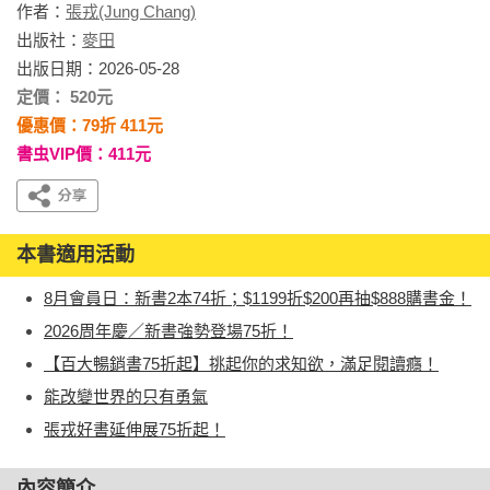
作者：
張戎(Jung Chang)
出版社：
麥田
出版日期：2026-05-28
定價： 520元
優惠價：79折 411元
書虫VIP價：411元
本書適用活動
8月會員日：新書2本74折；$1199折$200再抽$888購書金！
2026周年慶／新書強勢登場75折！
【百大暢銷書75折起】挑起你的求知欲，滿足閱讀癮！
能改變世界的只有勇氣
張戎好書延伸展75折起！
內容簡介