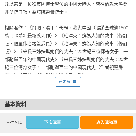
人物、細緻紀錄、豐富多彩的次要角色以及令人著迷的複雜情
——《泰晤士報》 

政以來第一位獲英國博士學位的中國大陸人。曾在倫敦大學亞
節方面，大有狄更斯之風格。」

非學院任教，為該院榮譽院士。

——《時代週刊》

「張戎是很少幾個能找到中國歷史悲劇根子的中國人之一。
《鴻》是描寫中國最出色的書籍之一。」

相關著作：《飛吧，鴻！：母親、我與中國（暢銷全球逾1500
「這是關於一個中國家庭的真實生活傳奇，它的戲劇性場面超
——《紐約書評》

萬冊《鴻》最新系列作）》《毛澤東：鮮為人知的故事（修訂
過了著名電影連續劇《朝代》；暴虐的情景超過任何黑社會電
版‧限量作者親簽扉頁）》《毛澤東：鮮為人知的故事（修訂
影；令人心碎的悲劇超過了狄更斯的《小多雷特》；峰迴路轉
「《鴻》像閃電一樣令你震撼，有《飄》一般的激情。如此的
版）》《宋氏三姊妹與她們的丈夫：20世紀三位傳奇女子，一
的冷嘲熱諷，對追名逐利的反派角色描寫，甚至超過了巴爾扎
氣勢，如此的神韻，如此的暴風雨！沒有人比張戎更能描寫毛
部動盪百年的中國現代史》《宋氏三姊妹與她們的丈夫：20世
克筆下的芸芸眾生。沒有任何一本書如此吸引人！」

澤東治下的中國了。」

紀三位傳奇女子，一部動盪百年的中國現代史（作者親簽扉
——《洛杉磯時報》

——《巴黎人》

頁）》《慈禧：開啟現代中國的皇太后》
看更多
「如果還有誰對20世紀中國人命運的悲劇性質存有任何懷疑的
「一本真正罕見的書。張戎是第一流的行家，用詩一樣的語
話，這部回憶錄會讓它一掃而光。」

言，描繪了幾乎令人難以置信的故事。」

基本資料
——《華盛頓郵報》

——《倫敦書評報》

作者：
張戎(Jung Chang)
「一部非凡的史詩，撼動人心！用家庭往事寫活了歷史，對現
「《鴻》使我感覺自己像五歲的孩子。這部家史具有最不朽的
庫存>10
下次購買
放入購物車
出版社：
麥田
代中國和四分之一人類的無可比擬的洞察力。」

社會歷史那樣的深度與廣度。」

城邦書號：RG8007X

——英國《星期日郵報》
