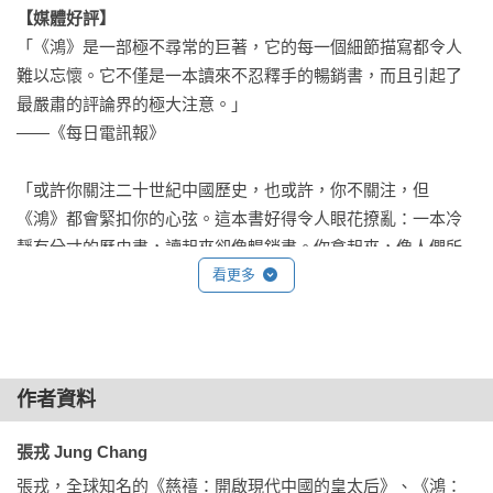
【媒體好評】
母親德鴻，出生於一九三一年。這年，日本人入侵東北，占領
「《鴻》是一部極不尋常的巨著，它的每一個細節描寫都令人
東三省，成立滿州國，扶植傀儡皇帝溥儀。德鴻的父親在她兩
難以忘懷。它不僅是一本讀來不忍釋手的暢銷書，而且引起了
歲時過世，隨著姥姥改嫁，她有了待她如己出的父親，一位滿
最嚴肅的評論界的極大注意。」

族醫生。經過日本人統治、國共交戰的年代，十五歲時，德鴻
——《每日電訊報》

參加共產黨地下工作，在一次面見上級時遇到了令她傾心的終
生伴侶——作者張戎的父親。

「或許你關注二十世紀中國歷史，也或許，你不關注，但
《鴻》都會緊扣你的心弦。這本書好得令人眼花撩亂：一本冷
女兒張戎出生於一九五二年，父親守愚和母親德鴻都在四川擔
靜有分寸的歷史書，讀起來卻像暢銷書。你拿起來，像人們所
任共黨高幹，她在成長的過程中，既感覺到接二連三的政治運
說，就放不下它。」

看更多
動帶來的緊張氣氛，也享受了生活在這個家庭的愛與溫暖。然
——《紐約新聞報》

而，文化大革命的浩劫，沒有人能逃得掉……在這樣的環境中
成長的作者，她能一改姥姥與母親的宿命，走出自己的路來
「難以抗拒的魅力，就像所有偉大的悲劇故事一樣，《鴻》最
嗎？

終是一本令人振奮的書：它體現了這個家庭的勇氣和精神。」

作者資料
——《泰晤士報》 

歷經三個世代的故事，發端於中國東北的偏遠小城義縣，擴展
張戎 Jung Chang
到大城錦州，再隨著母親的足跡跨越半個中國到了四川。一個
「張戎是很少幾個能找到中國歷史悲劇根子的中國人之一。
家族橫跨了一世紀的滄桑，由三代女人的一生刻畫出一段奇
張戎，全球知名的《慈禧：開啟現代中國的皇太后》、《鴻：