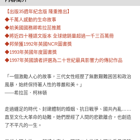
【出版35週年紀念版 隆重推出】

◆千萬人感動的生命故事

◆前美國國務卿希拉蕊推薦

◆將近四十種語文版本 全球總銷量超過一千三百萬冊

◆邦榮獲1992年英國NCR圖書獎

◆1993年英國年度圖書獎

◆1997年英國讀者評選為二十世紀最具影響力的傳記作品
「一個激勵人心的故事，三代女性經歷了無數艱難困苦和政治
風暴，始終保持著人性的尊嚴和美。」

——希拉蕊．柯林頓

走過纏足的時代、封建體制的婚姻、抗日戰爭、國共內亂……
直至文化大革命的劫難，她們歷經了人間的悲歡離合，也創造
了不平凡的一生。
