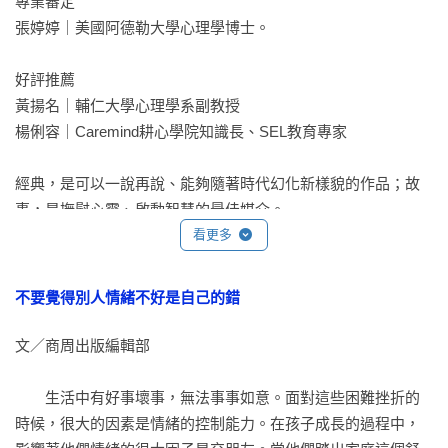
專業審定

張婷婷｜美國阿德勒大學心理學博士。

生活的愉悅和春天的欣喜降臨到了眼前，而且還不用掃地，鼴
鼠高興得蹦蹦跳，直接衝過草地跑到另一邊的樹籬前。

好評推薦

黃揚名｜輔仁大學心理學系副教授

心理小課堂
楊俐容｜Caremind耕心學院知識長、SEL教育專家

《大亨小傳》中有一句話：「當你想要對別人評頭論足的時
候，務必要記住，並不是每個人都擁有你所具備的優越條
經典，是可以一說再說、能夠隨著時代幻化新樣貌的作品；故
件。」我們要學會尊重每一個人，不輕易批評他人的外表或行
事，是撫慰心靈、啟動智慧的最佳媒介。

為。就像我們喜歡被人誇獎和鼓勵一樣，別人也需要被理解和
看更多
尊重。用一顆善良和包容的心去看待周圍的人，世界就會變得
《你好，蛤蟆先生》是以兒童文學經典《柳林風聲》為基底，
更和諧美好。

添加了心理支持這個時代元素，所幻化而成的精采佳作。

不要覺得別人情緒不好是自己的錯
蛤蟆先生的信：不成熟的內在小孩和真正的童心未泯是兩回事

透過動人的故事，孩子們將能感受到安全與關懷，從而獲得情
文／商周出版編輯部

緒素養與人際能力的滋養。

親愛的孩子：
——楊俐容｜Caremind耕心學院知識長、SEL教育專家
　　生活中有好事壞事，無法事事如意。面對這些困難挫折的
你發現了嗎？曾經的我，有著孩子氣的一面，儘管那時我已經
時候，很大的因素是情緒的控制能力。在孩子成長的過程中，
成年了。這是因為我的「內在小孩」沒有長大。
