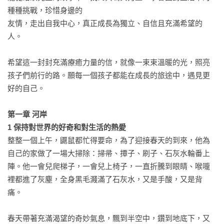
種種挑戰，珍惜身邊的

友情，走出自我中心，真正成長為獨立、自信且充滿希望的
人。

希望這一封封充滿療癒力量的信，就像一束束溫暖的光，照亮
孩子們前行的路。願每一個孩子都能在成長的旅途中，遇見更
好的自己。

第一章 河岸

1 保持對世界的好奇和對生活的熱愛
整整一個上午，鼴鼠都忙得要命，為了迎接春天的到來，他為
自己的家做了一場大掃除：掃帚、撢子、刷子、石灰水輪番上
陣。他一會兒爬梯子，一會兒上椅子，一直折騰到眼睛、喉嚨
裡都進了灰塵，全身黑毛濺滿了石灰水，又是手酸，又是背
痛。

春天帶著充滿渴望的奇妙氣息，飄到半空中，鑽到地底下，又