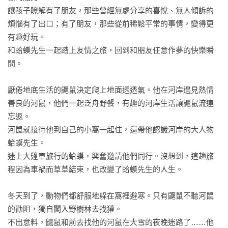
讓孩子瞭解有了朋友，那些曾經無處分享的喜悅、無人傾訴的
煩惱有了出口；有了朋友，那些從前稀鬆平常的事情，變得更
有趣好玩。

和蛤蟆先生一起踏上友情之旅，回到和朋友任意作夢的快樂瞬
間。 

厭倦地底生活的鼴鼠決定爬上地面透透氣。他在河岸遇見熱情
善良的河鼠，他們一起泛舟野餐，有趣的河岸生活讓鼴鼠流連
忘返。

河鼠就接待他到自己的小窩一起住，還帶他認識河岸的大人物
蛤蟆先生。

迷上大篷車旅行的蛤蟆，興奮邀請他們同行。沒想到，這趟旅
程因為車禍而草草結束，也改變了蛤蟆先生的人生。

冬天到了，動物們都舒服地躲在窩裡避寒。只有鼴鼠不聽河鼠
的勸阻，獨自闖入野樹林去找獾。

不出意料，鼴鼠和前去找他的河鼠在大雪的夜晚迷路了……他