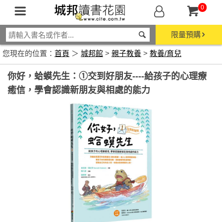
0
限量預購
您現在的位置：
首頁
＞
城邦館
>
親子教養
>
教養/育兒
你好，蛤蟆先生：①交到好朋友----給孩子的心理療
癒信，學會認識新朋友與相處的能力