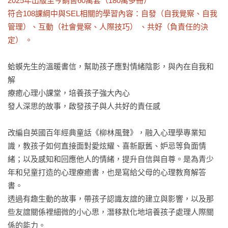
2025年出版至今銷售60萬套（180萬多冊）

符合108課綱中與SEL相關的學習內容：自發（自我覺察、自我
管理）、互動（社會覺察、人際技巧） 、共好（負責任的決
定） 。
蛤蟆先生的溫暖書信，幫助孩子應對情緒陰影，與內在自我和
解

療癒心理小課堂，培養孩子強大內心

發人深思的故事，啟發孩子與人共好的責任感

改編自英國百年經典童話《柳林風聲》，融入心理學專業知
識，教孩子如何直接面對愛炫耀、喜新厭舊、妒忌等負面情
緒；以及感知和回應他人的情緒，提升自信與自尊。是為青少
年和兒童打造的心理療癒書，也是寫給父母的心理教育解答
書。

透過有趣生動的故事，帶孩子認識友誼的建立與影響，以及那
些友誼關係裡細微的小心思，潛移默化地培養孩子處理人際關
係的能力。
