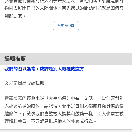
影響著他們情緒的很大因子是交朋友。當他們踏出家庭這個舒
適圈去展開自己的人際關係，首先遇見的問題可能就是如何交
什麼是內在小孩？內在小孩是一個心理學概念，是指我們未成
到好朋友。

熟的心理部分。我們內心深處的某個部分，仍然保留著童年時
期的心理特徵。它包含了童年時期的情緒、思維模式、未被滿
看更多
　　《你好，蛤蟆先生》這套書，透過憨厚的鼴鼠、機靈的河
足的需求，還有遭受過的創傷。比如，有人在小時候經常被父
鼠、狂妄自大的蛤蟆、成熟穩重的獾先生，四個個性全然不同
母、老師批評否定，那他的心裡可能就住著一個自卑、害怕犯
的小動物之間的往來相處；讓孩子理解，每個人都是獨立的個
錯的小孩。

體，和別人不一樣也沒關係。但必須理解與尊重對方的生活方
編輯推薦
式。就像長年住在地底下的鼴鼠，遇見河岸的河鼠，他羨慕他
我們的內在小孩，可能會通過各種方式影響著我們的行為、情
我們的習以為常，或許是別人眼裡的遠方
的悠游自在，看似輕鬆簡單地划船，其實是常年的練習與生活
緒，比如一個大學生在學校被教授批評了，他就會像小時候被
必須。透過這些溫暖的小故事，讓孩子明白在探索新事物之
幼稚園老師責罵一樣，產生自我懷疑和沮喪情緒，這時就是他
文／
商周出版
編輯部

前，必須充分學習；同時不要用自己的觀點去評論他人，因為
的內在小孩被觸發事件啟動了。

我們的習以為常，可能是他人的遠方。

費茲傑羅
的經典小說《大亨小傳》中有一句話：「當你要對別
我作為一隻成年蛤蟆，總是喜歡炫耀，就是因為兒時受到太多
人評頭論足的時候，請記得，並不是每個人都擁有你具備的優
　　書中還藉由蛤蟆先生的信，反思自己愛炫耀、愛慕虛榮、
來自父親的指責，所以我的內在小孩是自卑的。長大後的我，
越條件。」就像我們喜歡被人誇獎和鼓勵一樣，別人也需要被
會說謊、學習新事物總是三分鐘度熱度，不斷闖禍，幸好鼴
就會通過炫耀，緩解內在小孩的自卑。後來，心理醫生教了我
理解
和尊重，不要輕易批評他人的
外表
或行為。

鼠、河鼠、獾先生這些好朋友沒有放棄他，幫他認清並改正自
一些應對內在小孩的方法。我總結、提煉那些方法的精華，接
己的錯誤。蛤蟆先生的故事也告訴我們，無論我們過去經歷了
下來我要將這些分享給你：
