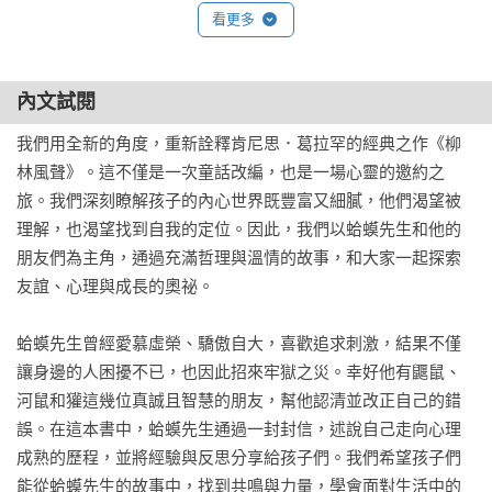
看更多
內文試閱
我們用全新的角度，重新詮釋肯尼思．葛拉罕的經典之作《柳
林風聲》。這不僅是一次童話改編，也是一場心靈的邀約之
旅。我們深刻瞭解孩子的內心世界既豐富又細膩，他們渴望被
理解，也渴望找到自我的定位。因此，我們以蛤蟆先生和他的
朋友們為主角，通過充滿哲理與溫情的故事，和大家一起探索
友誼、心理與成長的奧祕。

蛤蟆先生曾經愛慕虛榮、驕傲自大，喜歡追求刺激，結果不僅
讓身邊的人困擾不已，也因此招來牢獄之災。幸好他有鼴鼠、
河鼠和獾這幾位真誠且智慧的朋友，幫他認清並改正自己的錯
誤。在這本書中，蛤蟆先生通過一封封信，述說自己走向心理
成熟的歷程，並將經驗與反思分享給孩子們。我們希望孩子們
能從蛤蟆先生的故事中，找到共鳴與力量，學會面對生活中的