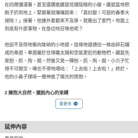
在四周彌漫著，甚至還鑽進鼴鼠低矮陰暗的小屋。鼴鼠猛地把
刷子扔到地上，緊跟著就嚷嚷起來：「真討厭！可惡的春季大
掃除！」接著，他連外套都來不及穿，就衝出了家門。地面上
到底有什麼事物，在急切地召喚他呢？

他迫不及待地衝向陡峭的小地道。這條地道通往一條由碎石鋪
成的車道，車道屬於住得離太陽和空氣更近的動物們。鼴鼠先
是刨、抓、掏、掘，然後又是一陣刨、抓、掏、掘，小爪子忙
得不可開交，嘴也不停地嘀咕：「上去啦！上去啦！」終於，
他的小鼻子撲哧一聲伸進了陽光的懷抱。

2 擁抱大自然，擺脫內心的束縛
鼴鼠的小身軀骨碌碌地滾到軟綿綿的草地上啦。「不錯嘛！」
看更多
鼴鼠對自己說，「這比刷牆強多了！」溫暖的陽光照著他的皮
毛，和煦的微風撫摸著他發熱的額頭。他在地下蟄居了那麼
久，聽力都遲鈍了，在他聽來，鳥兒們那歡樂的歌聲，簡直就
延伸內容
像大喊大叫。
