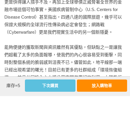
更是快得讓人措手不及，再加上全球舉債正威脅著全世界的金
融市場這個可怕事實。美國疾病管制中心（U.S. Centers for 
Disease Control）甚至指出，四通八達的國際旅遊，幾乎可以
保證大規模的全球流行性傳染病必定會發生；網路戰
（Cyberwarfare）更是我們現實生活中的另一個新隱憂。

能夠便捷的獲取新聞與資訊雖然有其優點，但缺點之一是讓我
們超載了太多的負面報導，使我們的內心很容易受到衝擊，同
時對整個系統的脆弱感到沮喪不已。儘管如此，地平線那一端
已經出現希望的曙光！目前已有更多的社群組成「環境恢復組
織」，並且共同投入心力將公眾空間做更好的利用。太陽能板
如雨後春筍般的出現，同時式微已久的志工主義也再度興起，
庫存=5
下次購買
放入購物車
而當人們開始面對鮮食沙漠（food deserts）這個問題時，針對
食物的倡議行動，例如社區菜園（community gardens）和社區
農場（community-supported agriculture farms）也開始在城市
裡出現蹤跡。

看更多