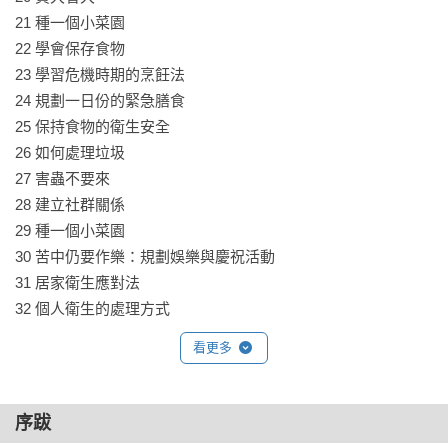
21 種一個小菜園

22 學會保存食物

23 學習危機時期的烹飪法

24 規劃一日份的緊急膳食

25 保持食物的衛生安全

26 如何處理垃圾

27 害蟲不要來

28 建立社群關係

29 種一個小菜園

30 苦中仍要作樂：規劃娛樂與慶祝活動

31 居家衛生應對法

32 個人衛生的處理方式

33 完成洗衣任務

看更多
34 確保身家安全

35 打造一個安全室

36 關於保暖

序跋
37 制訂緊急撤離計畫
