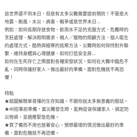
這世界還不到末日，但是有太多災難需要提前預防！不管是大
地震、颱風、水災、病毒、戰爭或是世界末日…

例如：如何長期存放食物、飲用水不足的克服方式、危難時的
烹飪處理、解決照明需求、親人／寵物的照顧方法、個人衛生
的處理方式、酷熱與極寒的抵禦方法、災難時如何保持對外聯
繫、維持身體與心理健康、如何打造安全房…

如何在生死存亡之際面對各種突發狀況，如何在大難中臨危不
亂，同時保護好家人，做出最好的準備，面對危機就不再恐
懼！

特點

★超圖解簡單易懂的生存知識，不跟你說太多無意義的廢話。

★40招事前準備，當災難發生時，能夠從容保護家人、搞定防
災物資，並適應緊急危機。

★買了備而不用也放著安心，預想最壞的情況做出最好的準
備，面對危機就不再恐懼。
