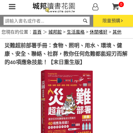
0
限量預購
您現在的位置：
首頁
＞
城邦館
>
生活風格
>
休閒嗜好
>
其他
災難超前部署手冊：食物、照明、用水、環境、健
康、安全、聯絡、社群，教你任何危難都能迎刃而解
的40項應急技能！【末日重生版】