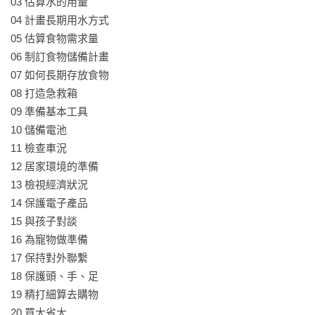
03 估算水的用量

04 計畫長期用水方式

05 估算食物需求量

06 制訂食物儲備計畫

07 如何長期存放食物

08 打造急救箱

09 準備基本工具

10 儲備電池

11 檢查車況

12 居家環境的準備

13 檢視經濟狀況

14 保護電子產品

15 與孩子對談

16 為寵物做準備

17 保持對外聯繫

18 保護頭、手、足

19 精打細算去購物

20 買大省大
