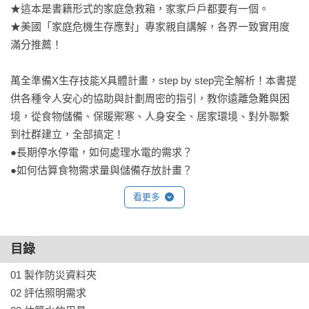
★這本是書籍形式的家庭急救箱，家家戶戶都要有一個。

★美國「家庭危機生存應對」專家親自講解，各界一致實用度
滿分推薦！

萬全準備X生存技能X具體計畫，step by step完全解析！本書提
供各種令人安心的協助與計劃周密的指引，教你遠離急難與困
境，從食物儲備、保暖禦寒、人身安全、居家環境、對外聯繫
到社群建立，全部搞定！

●長期停水停電，如何處理水電的需求？

●如何估算食物需求量與儲備存放計畫？

●居家修繕及環境的防災準備怎麼進行？

看更多
●在危難非常時期該怎麼保持對外聯繫？

●如何建立社群間相互連絡的溝通管道？

●在災難時期怎麼保持個人的清潔衛生？

目錄
●遇難時該如何保護自身及家人的安全？

01 製作防災資料夾

●如何制訂緊急撤離計畫做好逃生準備？

02 評估照明需求
