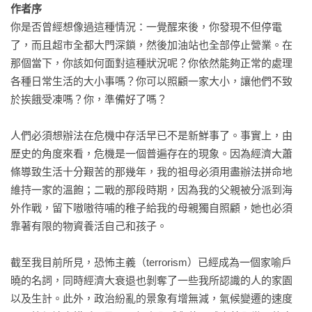
作者序
38 求生小撇步

你是否曾經想像過這種情況：一覺醒來後，你發現不但停電
39 防災資料庫

了，而且超市全都大門深鎖，然後加油站也全部停止營業。在
40 預備、設置、演練！

那個當下，你該如何面對這種狀況呢？你依然能夠正常的處理
各種日常生活的大小事嗎？你可以照顧一家大小，讓他們不致
後記：如果危機時期延長該怎麼辦？

於挨餓受凍嗎？你，準備好了嗎？

其他資源

推薦閱讀
人們必須想辦法在危機中存活早已不是新鮮事了。事實上，由
歷史的角度來看，危機是一個普遍存在的現象。因為經濟大蕭
條導致生活十分艱苦的那幾年，我的祖母必須用盡辦法拼命地
維持一家的溫飽；二戰的那段時期，因為我的父親被分派到海
外作戰，留下嗷嗷待哺的稚子給我的母親獨自照顧，她也必須
靠著有限的物資養活自己和孩子。

截至我目前所見，恐怖主義（terrorism）已經成為一個家喻戶
曉的名詞，同時經濟大衰退也剝奪了一些我所認識的人的家園
以及生計。此外，政治紛亂的景象有增無減，氣候變遷的速度