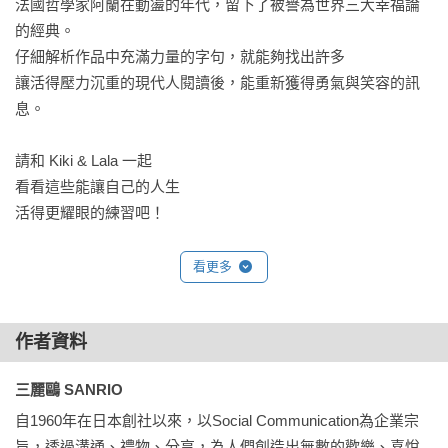
法國哲學家阿蘭在動盪的年代，留下了被譽為世界三大幸福論
的經典。

仔細解析作品中充滿力量的字句，就能夠找出許多

讓活得壓力沉重的現代人閱讀後，能重新獲得勇氣與笑容的訊
息。

請和 Kiki & Lala 一起

看看這些能讓自己的人生

活得更耀眼的練習吧！

本書特色

看更多
• 將哲學家阿蘭的經典著作《幸福論》轉換成好讀易懂的語錄，
精選 93 則溫暖文字，並在語錄下方做進一步的解析與記載出
作者資料
處。

• 文字平實卻充滿療癒力量，不同於哲學原著的艱澀，讓讀者在
三麗鷗 SANRIO
疲憊或沮喪時隨手一翻，就能掌握獲得幸福的實踐祕訣。

自1960年在日本創社以來，以Social Communication為企業宗
• 精選 Kiki & Lala 的圖像，圖文搭配賞心悅目，全書收錄超過 
旨，透過溝通、禮物、分享，為人們創造出無數的歡樂、喜悅
100 幅充滿希望氛圍的精美插畫，絕對值得雙星仙子的粉絲收