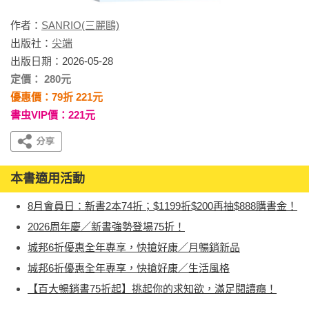
作者：
SANRIO(三麗鷗)
出版社：
尖端
出版日期：2026-05-28
定價： 280元
優惠價：79折 221元
書虫VIP價：221元
本書適用活動
8月會員日：新書2本74折；$1199折$200再抽$888購書金！
2026周年慶／新書強勢登場75折！
城邦6折優惠全年專享，快搶好康／月暢銷新品
城邦6折優惠全年專享，快搶好康／生活風格
【百大暢銷書75折起】挑起你的求知欲，滿足閱讀癮！