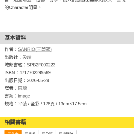
的Character明星。
藏。

系列特色

三麗鷗人氣角色 X 世界經典名著系列，用親切好讀的方式，帶
基本資料
領讀者入門，精美插畫與方便攜帶的書籍尺寸，就隨著它一起
遨遊充滿哲理的文字世界吧！

作者：
SANRIO(三麗鷗)
出版社：
尖端
系列包含

城邦書號：SPB2F000223

★ Hello Kitty讀尼采：讓人堅強生存下去的重要法則

ISBN：4717702299569

★ My Melody讀論語：讓人活得心靈富裕的經典智慧

出版日期：2026-05-28

★ Kiki & Lala讀幸福論：為生命帶來幸福的思考練習

譯者：
陳瑮
★ 蛋黃哥讀資本論：與金錢打好關係的人生哲學

書系：
image
★ 布丁狗讀思想錄：讓相信的勇氣油然而生的秘訣

規格：平裝 / 全彩 / 128頁 / 13cm×17.5cm                
★ 大耳狗喜拿讀倫理學：擺脫被情緒控制的啟示

★ 大眼蛙讀徒然草：讓每天都變得美好的思維模式

相關書籍
★ 酷企鵝讀君主論：即使身處逆境，仍能掌握命運的能力

★ 酷洛米讀歎異抄：打開原有心靈的鑰匙
