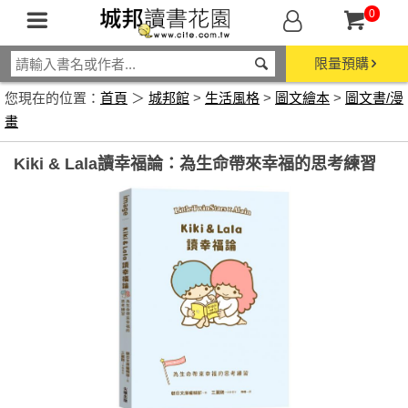
0
限量預購
您現在的位置：
首頁
＞
城邦館
>
生活風格
>
圖文繪本
>
圖文書/漫
畫
Kiki & Lala讀幸福論：為生命帶來幸福的思考練習