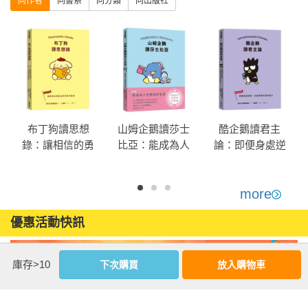
同作者
同書系
同分類
同出版社
★ 帕恰狗讀卡內基快樂學：擺脫憂慮、獲得自由的行動法則

★ 人魚漢頓讀老子：安穩過活的指標

★ 山姆企鵝讀莎士比亞：能成為人生教訓的名言
布丁狗讀思想
山姆企鵝讀莎士
酷企鵝讀君主
錄：讓相信的勇
比亞：能成為人
論：即便身處逆
氣油然而生的秘
生教訓的名言
境，仍能掌控命
訣
運的能力
more
優惠活動快訊
庫存>10
下次購買
放入購物車