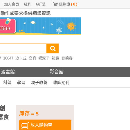
加入會員
紅利
6折購
購物車
(
0
)
野
16647
皮卡丘
寫真
楊双子
親簽
奧德賽
漫畫館
影音館
科普
學習
親子教養
雜誌期刊
創
庫存 = 5
意食
放入購物車