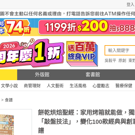
登入
吳毅平
原創
東
原創
Rewire
外版館
套書館
文學小說
商管理財
人文藝術
生活風格
心靈勵志
醫療保健
>
食譜
餅乾烘焙聖經：家用烤箱就能做，獨
「敲盤技法」，變化100款經典與創
譜