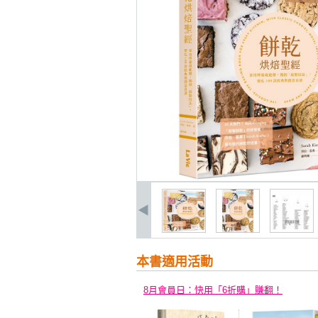
本書適用活動
8月會員日：快用「6折購」賺翻！