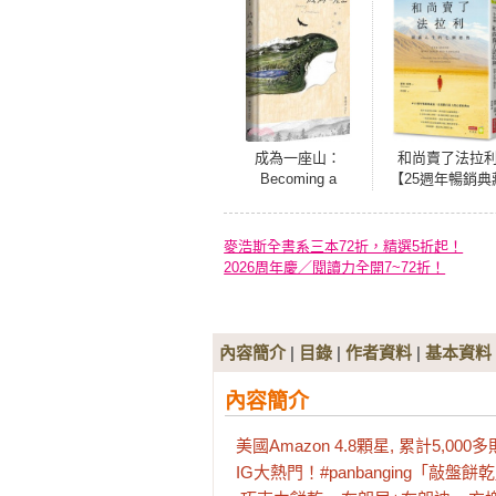
成為一座山：
和尚賣了法拉
Becoming a
【25週年暢銷典
Mountain
版】：圓滿人生
七個祕密
麥浩斯全書系三本72折，精選5折起！
2026周年慶／閱讀力全開7~72折！
內容簡介
|
目錄
|
作者資料
|
基本資料
內容簡介
美國Amazon 4.8顆星, 累計5,0
IG大熱門！#panbanging「敲盤