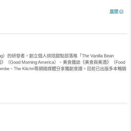
展開
奶油糖霜／煙燻奶油糖果餅乾／杏桃小豆蔻蝴蝶酥／法式馬林糖／可
力濃縮咖啡餅乾／濃縮咖啡乳酪蛋糕酥餅／黑白乳酪蛋糕酥餅／巧
斯泥餅／法式烤布蕾乳酪蛋糕餅／波士頓奶油蛋糕餅／蛋白霜胡蘿
g）的研發者，創立個人烘焙甜點部落格「The Vanilla Bean 
Good Morning America）、美食雜誌《美食與美酒》（Food 
三色餅乾／捲餅乾／雙色餅乾／萬用餅乾／巧克力夾心餅乾／蘇格
ry Bombe、The Kitchn等網絡媒體分享獨創食譜。目前已出版多本暢銷
生醬椒鹽脆餅木紋脆片／焦糖白巧克力開心果木紋脆片

糖衣餅乾／香蕉濃縮咖啡可可碎粒餅乾／棉花糖巧克力餅乾 

／花生醬餅乾 搭配花生醬夾心／肉桂糖圓餅 搭配南瓜奶油霜夾心／
燕麥奶油派／糖衣餅乾 搭配覆盆子漩渦冰淇淋夾心／布朗尼 搭配咖