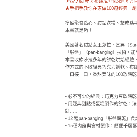
 巧克力餅乾 x 布朗尼+布朗迪 x 方塊酥 x 脆片餅乾 x 馬林糖 x 馬卡龍

★手把手教你在家做100道經典＋創
準備聚會點心、甜點送禮、想成爲
本書就足夠！

美國著名甜點女王莎拉．基弗（Sara
「敲盤」（pan-banging）技
本書收錄莎拉多年的餅乾烘焙經驗
作方式的不敗經典巧克力餅乾、布
一口接一口，香甜美味的100款餅乾
• 必不可少的經典：巧克力豆軟餅
• 用經典甜點或蛋糕製作的餅乾：
餅……

• 12 種pan-banging「敲
• 15種内餡與食材製作：簡便千