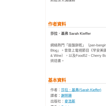
柑橘派方塊酥餅

第四章   更上一層樓

薰衣草餅乾 搭配白巧克力法式酸
可碎粒焦糖漩渦馬林糖／雙倍巧克
作者資料
克力榛果酥餅法式絲絨派酥餅／慕
莎拉．基弗 Sarah Kieffer
蔔蛋糕餅

網絡熱門「敲盤餅乾」（pan-bangin
第五章   玩樂時光

Blog」。曾登上電視節目《早安美國》（
馬卡龍／巧克力馬卡龍／那不勒斯
& Wine），以及Food52、Cher
蘭酥餅／焦糖花生方塊酥／巧克力花
烘焙書。
第六章   敲盤餅乾

 巧克力餅乾／燕麥巧克力餅乾／蘭姆葡萄乾餅乾／三倍巧克力餅乾／石頭路餅乾／烤芝麻餅乾／花生
基本資料
醬餅乾／薑糖蜜餅乾／肉桂糖圓餅／
作者：
莎拉．基弗(Sarah Kieffer)
第七章   創意混搭

譯者：
謝明珊
布朗尼餅乾 搭配小豆蔻奶油霜夾心
出版社：
麥浩斯
薑餅 搭配鹽之花焦糖冰淇淋夾心／