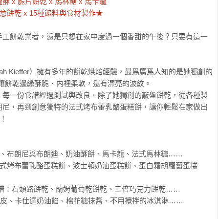
意餅乾 x 15種餡料與食材製作★
手工餅乾業者，還是只想在家中度過一個香甜的午後？只要有這一
h Kieffer）擁有多年的餅乾烘焙經驗，最爲廣爲人知的是她獨創的
術，能讓餅乾邊緣酥脆、内裡柔軟，還有漂亮的波紋。

，每一份食譜經過測試與改良。除了她獨創的敲盤餅乾，從各種製
朗尼，再到創意獨特的法式烤布蕾乳酪蛋糕餅，讓你輕鬆在家做出
！

乾、布朗尼與布朗迪、奶油酥餅、馬卡龍、法式馬林糖……

法式烤布蕾乳酪蛋糕餅、波士頓奶油蛋糕餅、蛋白霜胡蘿蔔蛋糕
盤餅乾」食譜：石頭路餅乾、蘭姆葡萄乾餅乾、三倍巧克力餅乾……

層酥皮、卡仕達奶油餡、棉花糖抹醬、不用攪拌的冰淇淋……