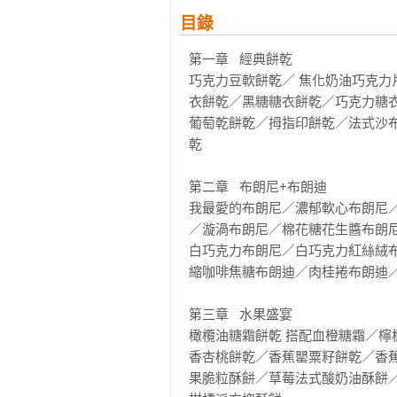
目錄
第一章   經典餅乾

巧克力豆軟餅乾／ 焦化奶油巧克力
衣餅乾／黑糖糖衣餅乾／巧克力糖
葡萄乾餅乾／拇指印餅乾／法式沙
乾

第二章   布朗尼+布朗迪

我最愛的布朗尼／濃郁軟心布朗尼
／漩渦布朗尼／棉花糖花生醬布朗
白巧克力布朗尼／白巧克力紅絲絨
縮咖啡焦糖布朗迪／肉桂捲布朗迪／
第三章   水果盛宴

橄欖油糖霜餅乾 搭配血橙糖霜／
香杏桃餅乾／香蕉罌粟籽餅乾／香
果脆粒酥餅／草莓法式酸奶油酥餅