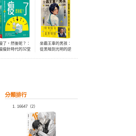
瘦了，然後呢？：
坐霸王車的男孩：
瘦瘦針時代的32堂
從黑暗到光明的逆
減重人生課
轉人生
分類排行
16647（2）