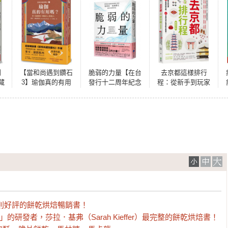
利
【當和尚遇到鑽石
脆弱的力量【在台
去京都這樣排行
藏
3】瑜伽真的有用
發行十二周年紀念
程：從新手到玩家
的
嗎？──用《瑜伽
典藏版】
30+最強路線攻略，
經》療癒自己和他
200+食宿玩買必推
人
景點全制霸！ 暢銷
增訂版
00多則好評的餅乾烘焙暢銷書！

餅乾」的研發者，莎拉．基弗（Sarah Kieffer）最完整的餅乾烘焙書！
