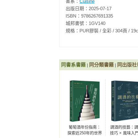
書系：
Cuisine
啡冰淇淋夾心／白巧克力布朗尼 搭
出版日期：2025-07-17

芽冰淇淋方塊餅

ISBN：9786267691335

城邦書號：1GV140

第八章     附錄食譜

規格：PUR膠裝 / 全彩 / 304頁 / 19cm×26c
派皮基底／簡便千層酥皮／焦化奶
糖／棉花糖抹醬／白鼬奶油霜／不
片
同書系書籍
同分類書籍
同出版社
|
|
葡萄酒年份指南：
調酒的技藝：
探索近250年的世界
技巧 × 風味入門