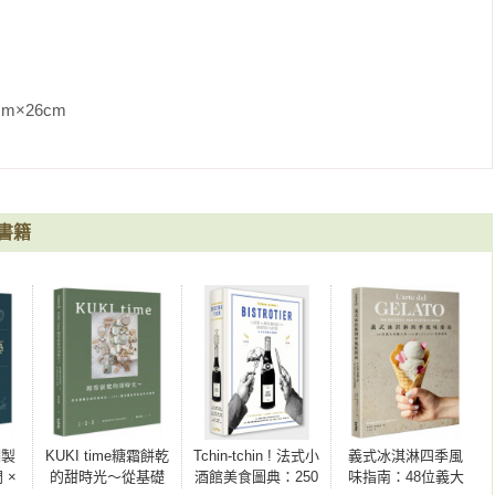
配榛果冰淇淋夾心／巧克力碎粒餅乾 搭配冰淇淋和糖珠／巧克力麥
m                
油／卡士達奶油餡／檸檬卡士達奶油餡／焦糖／法式酸奶油／棉花
用攪拌的冰淇淋／打發鮮奶油／焦糖堅果／焦糖可可脆粒／焦糖碎
書籍
調製
KUKI time糖霜餅乾
Tchin-tchin ! 法式小
義式冰淇淋四季風
 ×
的甜時光～從基礎
酒館美食圖典：250
味指南：48位義大