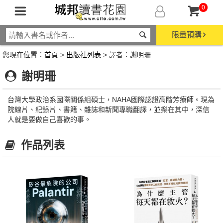
0
限量預購
您現在位置：
首頁
>
出版社列表
> 譯者：謝明珊
謝明珊
台灣大學政治系國際關係組碩士，NAHA國際認證高階芳療師。現為
院線片、紀錄片、書籍、雜誌和新聞專職翻譯，並樂在其中，深信
人就是要做自己喜歡的事。
作品列表