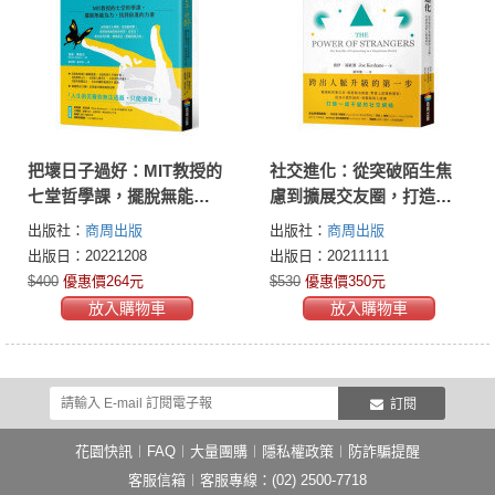
把壞日子過好：MIT教授的
社交進化：從突破陌生焦
七堂哲學課，擺脫無能為
慮到擴展交友圈，打造更
力，找到前進的力量
高的人際連結力
出版社：
商周出版
出版社：
商周出版
出版日：20221208
出版日：20211111
$400
優惠價264元
$530
優惠價350元
放入購物車
放入購物車
訂閱
花園快訊
︱
FAQ
︱
大量團購
︱
隱私權政策
︱
防詐騙提醒
客服信箱
︱客服專線：(02) 2500-7718