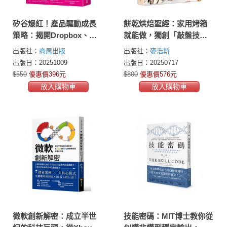
矽谷爆紅！產品驅動成長
餅乾烘焙聖經：家用烤箱
策略：揭開Dropbox、
就能做，獨創「敲盤技
Zoom、Canva、Duolingo
法」，變化100款經典與創
出版社：
商周出版
出版社：
麥浩斯
從免費增值到數十億規模
意食譜
出版日：20251009
出版日：20250717
的祕密
$550
優惠價396元
$800
優惠價576元
放入購物車
放入購物車
微軟創新解密：成立半世
技能密碼：MIT博士教你從