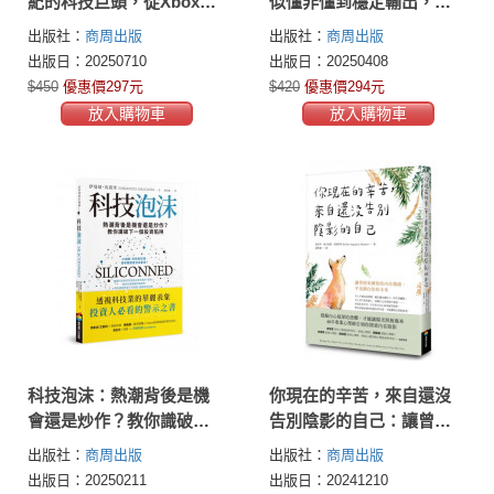
紀的科技巨頭，從Xbox到
似懂非懂到穩定輸出，把
Bing的策略布局與進化之
專業變事業的職能升級攻
出版社：
商周出版
出版社：
商周出版
路
略
出版日：20250710
出版日：20250408
$450
優惠價297元
$420
優惠價294元
放入購物車
放入購物車
科技泡沫：熱潮背後是機
你現在的辛苦，來自還沒
會還是炒作？教你識破下
告別陰影的自己：讓曾經
一個投資陷阱
束縛你的內在傷痛，不再
出版社：
商周出版
出版社：
商周出版
綁住你的未來
出版日：20250211
出版日：20241210