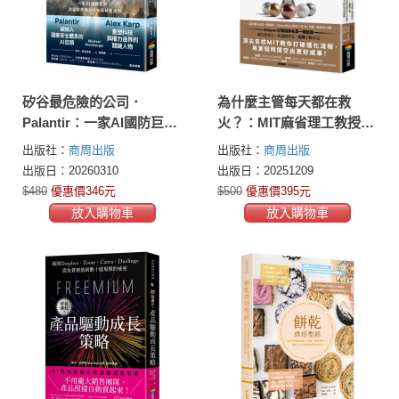
矽谷最危險的公司．
為什麼主管每天都在救
Palantir：一家AI國防巨
火？：MIT麻省理工教授原
獸，改變世界權力分布與
創、亞當．格蘭特力薦，5
出版社：
商周出版
出版社：
商周出版
科技走向
大原則重新設計工作流
出版日：20260310
出版日：20251209
程，打造不瞎忙的高效團
$480
優惠價346元
$500
優惠價395元
隊
放入購物車
放入購物車