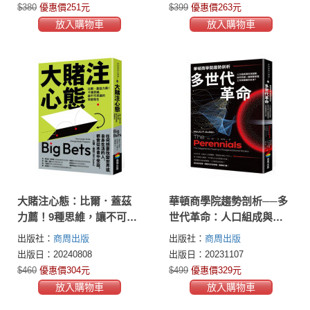
$380
優惠價251元
$399
優惠價263元
放入購物車
放入購物車
大賭注心態：比爾．蓋茲
華頓商學院趨勢剖析──多
力薦！9種思維，讓不可思
世代革命：人口組成與科
議的改變發生
技創新，如何共創一個顛
出版社：
商周出版
出版社：
商周出版
覆學習、工作與娛樂的未
出版日：20240808
出版日：20231107
來？
$460
優惠價304元
$499
優惠價329元
放入購物車
放入購物車