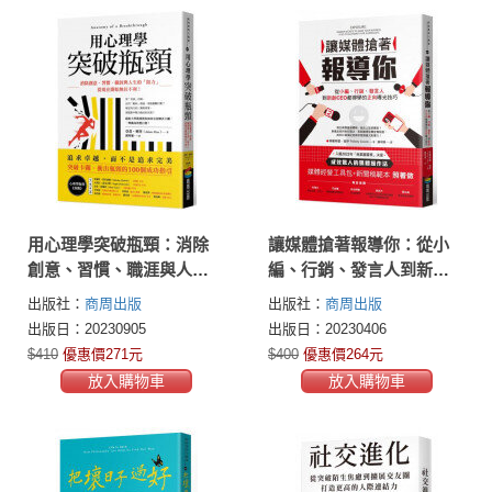
用心理學突破瓶頸：消除
讓媒體搶著報導你：從小
創意、習慣、職涯與人生
編、行銷、發言人到新創
的「阻力」，從現在開始
CEO都得學的正向曝光技
出版社：
商周出版
出版社：
商周出版
無往不利！
巧（附照著做的媒體經營
出版日：20230905
出版日：20230406
工具包及新聞稿範本）
$410
優惠價271元
$400
優惠價264元
放入購物車
放入購物車