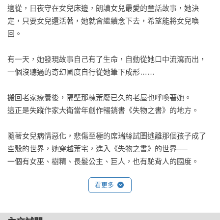
適從，日夜守在女兒床邊，朗讀女兒最愛的童話故事，她決
定，只要女兒還活著，她就會繼續念下去，希望能將女兒喚
回。

有一天，她發現故事自己有了生命，自動從她口中流瀉而出，
一個沒聽過的奇幻國度自行從她筆下成形……

搬回老家療養後，隔壁那棟荒廢已久的老屋也呼喚著她。

這正是失蹤作家大衛當年創作暢銷書《失物之書》的地方。

隨著女兒病情惡化，悲傷至極的席瑞絲試圖逃離那個孩子成了
空殼的世界，她穿越荒宅，進入《失物之書》的世界──

一個有女巫、樹精、長髮公主、巨人，也有駝背人的國度。

看更多
在這個奇異國度重返十六歲的席瑞絲，展開一段尋回孩子的旅
程，譜寫屬於她的青春故事……

席瑞絲能平安走出危險重重的故事，回到女兒身邊嗎？
