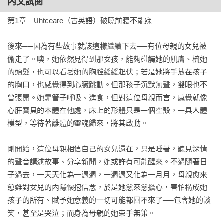
內文試閱
暌違十九年，約翰．康納利走到人生中段，重拾初心寫下《失
第1章　Uhtceare（古英語）破曉前寢不能寐

物之國》，帶領讀者再次重返《失物之書》。在故事裡，我們
一起面對可能痛失摯愛的悲傷與矛盾，一起咀嚼始終懷抱的希
後來──因為有些故事就該這樣繼續下去──有位母親的女兒被
望況味。

偷走了。噢，她依然見得到那女孩，能夠碰觸她的肌膚、梳她
的頭髮，也可以看著她的胸膛緩緩起伏；若是她將手放在孩子
▍媒體與讀者好評

的胸口，也感覺得到心臟跳動。但那孩子沉默無聲，雙眼也不
這本暗黑童話故事──《失物之書》的續集──娓娓道出母親的
曾張開。她靠管子呼吸、進食，但對這位母親而言，感覺就像
奉獻……一本充滿想像力的作品，一定會讓康納利的書迷大開
心肝寶貝的本體在他處，床上的形體只是一個空殼，一具人體
眼界。

模型，等待著離體的靈魂歸來，將其啟動。

──《科克斯書評》

剛開始，這位母親相信自己的女兒還在，只是睡著，聽見深情
這是一部黑暗的成人童話，也是一個充滿希望的故事。

的聲音講述故事、分享新聞，她或許有可能醒來。不過隨著日
──《愛爾蘭觀察家》

子過去，一天天化為一週週，一週週又化為一月月，母親愈來
愈難對女兒的內隱懷抱信念，於是她愈來愈擔心，害怕構成她
故事核心十分感人、真誠且發自內心，讓人不禁為之動容——
孩子的所有、賦予她意義的一切可能都回不來了──包含她的談
《失物之書》是關於童年和失去父母的故事，而現在的《失物
笑，甚至是哭泣；而身為母親的她束手無策。
