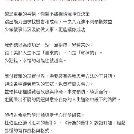
越是重要的事情，你越不該視情況彈性決策

跳出能力圈尋找機會和成就，十之八九達不到預期效益

少做傻事比汲汲於做大事，更能讓你成功

我們總以為成功是一點一滴拚搏、累積來的，

錯！美好人生不是「贏來的」，而是「輸掉的」。

少犯錯，幸福的可能性就越高。

應付複雜的現實世界，需要裝有各種思考方法的工具箱，

避免各種徒勞無功的嘗試，耗費時間與精力，

並預料哪裡隱藏著危險與障礙，事先預防、繞道而行，

避開層出不窮的問題與意外在你的人生道路中設下的路障。

爬梳古希臘哲學理論與當代心理學研究，

杜伯里延續《思考的藝術》、《行為的藝術》詼諧有趣、輕鬆
易懂的寫作風格與格式，
