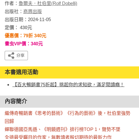
作者：
魯爾夫．杜伯里(Rolf Dobelli)
出版社：
商周出版
出版日期：2024-11-05
定價： 430元
優惠價：79折 340元
書虫VIP價：340元
本書適用活動
【百大暢銷書75折起】挑起你的求知欲，滿足閱讀癮！
內容簡介
繼傳奇暢銷書《思考的藝術》《行為的藝術》後，杜伯里強勢
回歸

蟬聯德國亞馬遜、《明鏡週刊》排行榜TOP 1，聲勢不墜

全德最受矚目的作家，無數讀者殷切期待的最新力作