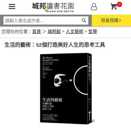
0
限量預購
您現在的位置：
首頁
＞
城邦館
>
人文藝術
>
哲學
生活的藝術：52個打造美好人生的思考工具