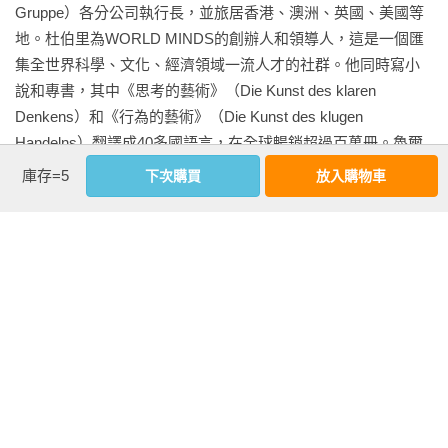
不可或缺。

47 接受異類當你的朋友——為何你該認識局外人，但別做個局
Gruppe）各分公司執行長，並旅居香港、澳洲、英國、美國等
外人

地。杜伯里為WORLD MINDS的創辦人和領導人，這是一個匯
在過去的兩百年裡，我們創造了一個再無法以直觀的方式理解
48 祕書問題——為何我們的人生樣本數太小

集全世界科學、文化、經濟領域一流人才的社群。他同時寫小
的世界。是以，在沒有牢靠的思考工具或模式可資憑藉下，企
49 期望管理——期望越小，幸福越大

說和專書，其中《思考的藝術》（Die Kunst des klaren 
業家、投資者、管理人、醫師、記者、藝術家、科學家，還有
50 史鐸金定律——如何調整你的狗屎偵測器

Denkens）和《行為的藝術》（Die Kunst des klugen 
像你我這樣的升斗小民，無可避免地，就會在人生中失足。

51 讚美謙卑——越不看重自己，人生會越美好

Handelns）翻譯成40多國語言，在全球暢銷超過百萬冊。魯爾
52 內在的成功——為何投入比產出重要

夫．杜伯里目前與家人定居於瑞士伯恩（Bern）。

庫存=5
下次購買
放入購物車
你可以把這套思考方法與心理態度的集合稱為「人生作業系
後記

統」。我個人則比較喜歡古人所使用的「工具箱」這個比喻。
謝詞

相關著作：

重點在於：心理工具遠比事實知識來得重要，也比金錢、關係
附錄
《思考的藝術：52 個非受迫性思考錯誤》（2012）

和智力更為舉足輕重。

《行為的藝術：52個非受迫性行為偏誤》（2013）

《向人生提問的藝術》（2015）

從幾年前起，我開始為自己收集種種打造美好人生的心理工
《生活的藝術：52個打造美好人生的思考工具》（2018）

具。我不僅挖掘了上古時期部分已遭人遺忘的古典思考模式，
《拒看新聞的生活藝術》（2020）

更爬梳了當代心理學研究的最新知識。這本書堪稱是「為廿一
世紀量身訂作的古典人生哲學」。

相關著作：《思考的藝術：52 個非受迫性思考錯誤》《拒看新
聞的生活藝術》《生活的藝術：52個打造美好人生的思考工
多年來，我天天利用這些工具，藉以克服出現在我人生中的各