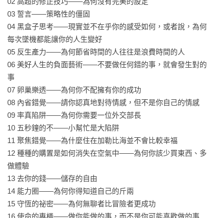
02 高超的修正技巧——為何沒有完美的設定

——約書亞．格林（Joshua Greene），哈佛大學心理學教授

03 誓言——策略性的僵固

04 黑盒子思考——現實並不在乎你的感受如何，或者說，為何
「杜伯里再次出擊！他不僅開啟我們的視野，更喚醒了我們。
每次墜機都能讓你的人生變好

他將敏銳的科學理解與令人印象深刻的哲學門徑相互結合，從
05 反生產力——為何節省時間的人往往是浪費時間的人

不滿足於膚淺的表象。一旦讀了魯爾夫．杜伯里的書，你將會
06 美好人生的負面藝術——不要做任何錯的事，就會發生對的
愛不釋手！」

事

——譚莉．歐布萊特（Tenley E. Albright），麻省理工學院合作
07 卵巢樂透——為何你不配擁有你的成功

計畫主任暨哈佛大學醫學院名譽教授

08 內省錯覺——請你認真地對待情感，但不是你自己的情感

09 率真陷阱——為何你需要一位外交部長

「在他的第一本書裡，魯爾夫．杜伯里指出我們該如何正確思
10 五秒鐘的不——小幫忙是大陷阱

考。如今他又提供極其珍貴的忠告，告訴我們該如何活出美好
11 聚焦錯覺——為什麼住在加勒比海並不會比較幸福

的人生。」

12 種種的購置是如何消失在空氣中——為何你該少買東西、多
——詹姆斯．弗林（James R. Flynn），奧塔哥大學名譽教授
做體驗

暨「弗林效應」發現者

13 去你的錢——儲存的自由

14 能力圈——為何你得知道自己的斤兩

「魯爾夫．杜伯里具有令人神往的才華，能以扣人心弦、充滿
15 守恆的祕密——為何無聊者比冒險者更成功

啟發的方式，將當代的種種科研成果娓娓道來。」

16 使命的專橫——做你能做的事，而不是你可能喜歡做的事
