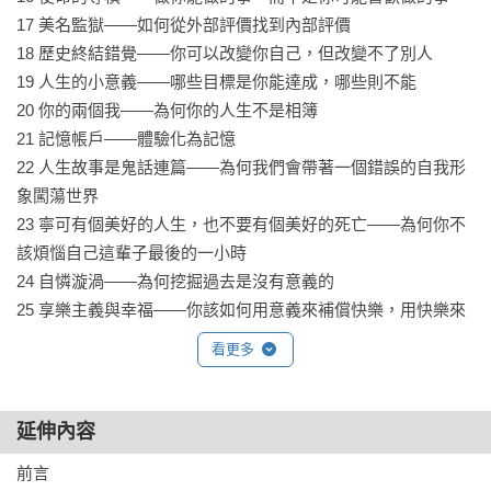
——布魯諾．傅萊（Bruno S. Frey），巴塞爾大學經濟學教授
17 美名監獄——如何從外部評價找到內部評價

暨「經濟與幸福學」創始人

18 歷史終結錯覺——你可以改變你自己，但改變不了別人

19 人生的小意義——哪些目標是你能達成，哪些則不能

「魯爾夫．杜伯里不僅具備明辨世間最佳理念的能力，更能將
20 你的兩個我——為何你的人生不是相簿

它們構築成價值遠超過個別部分的整體。他曾於《思考的藝
21 記憶帳戶——體驗化為記憶

術》一書中施展真功夫。如今又於《生活的藝術》一書中炫
22 人生故事是鬼話連篇——為何我們會帶著一個錯誤的自我形
技。」

象闖蕩世界

——強納森．海德特（Jonathan Haidt），紐約大學教授暨暢銷
23 寧可有個美好的人生，也不要有個美好的死亡——為何你不
書《好人總是自以為是》作者

該煩惱自己這輩子最後的一小時

24 自憐漩渦——為何挖掘過去是沒有意義的

「杜伯里將科研的成果化為實用的步驟，幫助人們活出更美好
25 享樂主義與幸福——你該如何用意義來補償快樂，用快樂來
的人生，真的是太了不起了！」

補償意義

——羅伯特．席爾迪尼（Robert B. Cialdini），全球知名暢銷書
看更多
26 尊嚴圈—Part 1——即或不然

《影響力》與《鋪梗力》作者
27 尊嚴圈—Part 2——一個人若是對外屈服……

28 尊嚴圈—Part 3——與魔鬼交易

延伸內容
29 憂慮之書——你該如何關掉腦袋裡的喇叭

前言

30 意見火山——為何沒有意見你會過得更好
