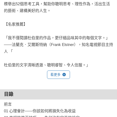
標舉出52個思考工具，幫助你聰明思考、理性作為，活出生活
的藝術、建構美好的人生。

【名家推薦】

「我不僅閱讀杜伯里的作品，更仔細品味其中的每個文字。」

——法蘭克．艾爾斯特納（Frank Elstner），知名電視節目主持
人 「

杜伯里的文字清晰透澈、聰明睿智、令人信服。」

——格哈特．施若德（Gerhard Schröder），前德國總理

看更多
「杜伯里是當前歐洲才智最為出眾的思想家之一。」

——馬特．瑞德利（Matt Ridley），暢銷書作家

目錄
前言

「杜伯里將不同知識領域的思想巧妙地融會貫通，將知識、藝
01 心理會計——你該如何將損失化為收益

術與心靈、優雅、準確結合在一起。」
