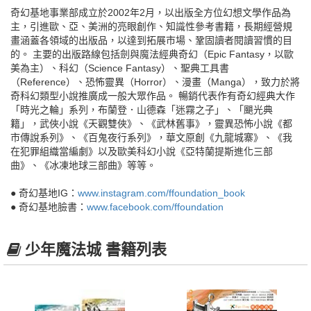
奇幻基地事業部成立於2002年2月，以出版全方位幻想文學作品為
主，引進歐、亞、美洲的亮眼創作、知識性參考書籍，長期經營規
畫涵蓋各領域的出版品，以達到拓展市場、鞏固讀者閱讀習慣的目
的。 主要的出版路線包括劍與魔法經典奇幻（Epic Fantasy，以歐
美為主）、科幻（Science Fantasy）、聖典工具書
（Reference）、恐怖靈異（Horror）、漫畫（Manga），致力於將
奇科幻類型小說推廣成一般大眾作品。 暢銷代表作有奇幻經典大作
「時光之輪」系列，布蘭登．山德森「迷霧之子」、「颶光典
籍」，武俠小說《天觀雙俠》、《武林舊事》，靈異恐怖小說《都
市傳說系列》、《百鬼夜行系列》，華文原創《九龍城寨》、《我
在犯罪組織當編劇》以及歐美科幻小說《亞特蘭提斯進化三部
曲》、《冰凍地球三部曲》等等。
● 奇幻基地IG：
www.instagram.com/ffoundation_book
● 奇幻基地臉書：
www.facebook.com/ffoundation
少年魔法城 書籍列表