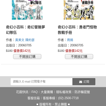
奇幻小百科：奇幻冒險夢
奇幻小百科：勇者鬥怪物
幻隊伍
教戰手冊
作者：
黃美文
陳約瑟
作者：
周錫
出版日：20060705
出版日：20060705
$180
優惠價142元
$180
優惠價142元
不開放訂購
不開放訂購
訂閱
花園快訊
︱
FAQ
︱
大量團購
︱
隱私權政策
︱
防詐騙提醒
客服信箱
︱客服專線：(02) 2500-7718
■ 版權所有，禁止轉載 ■