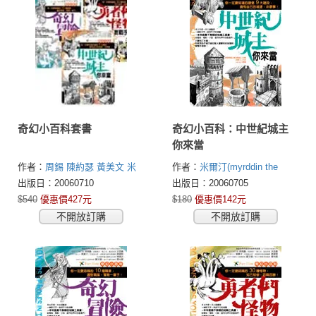
奇幻小百科套書
奇幻小百科：中世紀城主
你來當
作者：
周錫
陳約瑟
黃美文
米
作者：
米爾汀(myrddin the
爾汀(myrddin the bard)
bard)
出版日：20060710
出版日：20060705
$540
優惠價427元
$180
優惠價142元
不開放訂購
不開放訂購