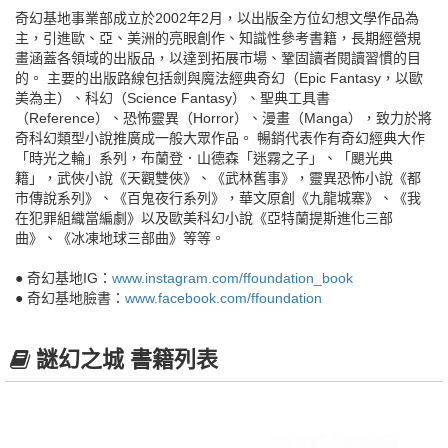
奇幻基地事業部成立於2002年2月，以出版全方位幻想文學作品為
主，引進歐、亞、美洲的亮眼創作、知識性參考書籍，長期經營規
畫涵蓋各領域的出版品，以達到拓展市場、鞏固讀者閱讀習慣的目
的。 主要的出版路線包括劍與魔法經典奇幻（Epic Fantasy，以歐
美為主）、科幻（Science Fantasy）、聖典工具書
（Reference）、恐怖靈異（Horror）、漫畫（Manga），致力於將
奇科幻類型小說推廣成一般大眾作品。 暢銷代表作有奇幻經典大作
「時光之輪」系列，布蘭登．山德森「迷霧之子」、「颶光典
籍」，武俠小說《天觀雙俠》、《武林舊事》，靈異恐怖小說《都
市傳說系列》、《百鬼夜行系列》，華文原創《九龍城寨》、《我
在犯罪組織當編劇》以及歐美科幻小說《亞特蘭提斯進化三部
曲》、《冰凍地球三部曲》等等。
● 奇幻基地IG：
www.instagram.com/ffoundation_book
● 奇幻基地臉書：
www.facebook.com/ffoundation
謎幻之城 書籍列表