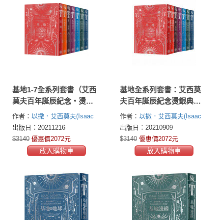
基地1-7全系列套書（艾西
基地全系列套書：艾西莫
莫夫百年誕辰紀念‧燙銀
夫百年誕辰紀念燙銀典藏
典藏精裝版）
精裝版
作者：
以撒．艾西莫夫(Isaac
作者：
以撒．艾西莫夫(Isaac
Asimov)
Asimov)
出版日：20211216
出版日：20210909
$3140
優惠價2072元
$3140
優惠價2072元
放入購物車
放入購物車