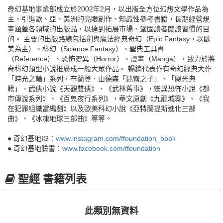
奇幻基地事業部成立於2002年2月，以出版全方位幻想文學作品為
主，引進歐、亞、美洲的亮眼創作、知識性參考書籍，長期經營規
畫涵蓋各領域的出版品，以達到拓展市場、鞏固讀者閱讀習慣的目
的。 主要的出版路線包括劍與魔法經典奇幻（Epic Fantasy，以歐
美為主）、科幻（Science Fantasy）、聖典工具書
（Reference）、恐怖靈異（Horror）、漫畫（Manga），致力於將
奇科幻類型小說推廣成一般大眾作品。 暢銷代表作有奇幻經典大作
「時光之輪」系列，布蘭登．山德森「迷霧之子」、「颶光典
籍」，武俠小說《天觀雙俠》、《武林舊事》，靈異恐怖小說《都
市傳說系列》、《百鬼夜行系列》，華文原創《九龍城寨》、《我
在犯罪組織當編劇》以及歐美科幻小說《亞特蘭提斯進化三部
曲》、《冰凍地球三部曲》等等。
● 奇幻基地IG：
www.instagram.com/ffoundation_book
● 奇幻基地臉書：
www.facebook.com/ffoundation
聖經 書籍列表
此類別無資料