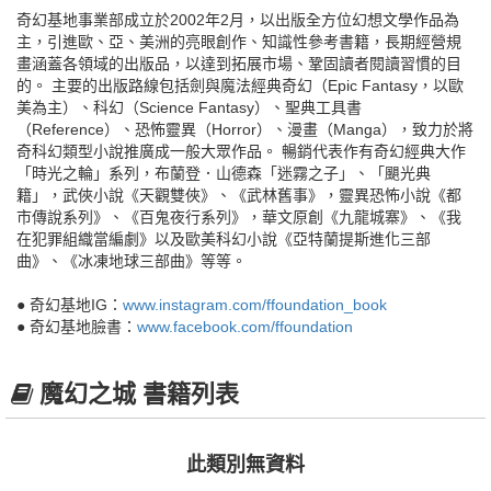
奇幻基地事業部成立於2002年2月，以出版全方位幻想文學作品為
主，引進歐、亞、美洲的亮眼創作、知識性參考書籍，長期經營規
畫涵蓋各領域的出版品，以達到拓展市場、鞏固讀者閱讀習慣的目
的。 主要的出版路線包括劍與魔法經典奇幻（Epic Fantasy，以歐
美為主）、科幻（Science Fantasy）、聖典工具書
（Reference）、恐怖靈異（Horror）、漫畫（Manga），致力於將
奇科幻類型小說推廣成一般大眾作品。 暢銷代表作有奇幻經典大作
「時光之輪」系列，布蘭登．山德森「迷霧之子」、「颶光典
籍」，武俠小說《天觀雙俠》、《武林舊事》，靈異恐怖小說《都
市傳說系列》、《百鬼夜行系列》，華文原創《九龍城寨》、《我
在犯罪組織當編劇》以及歐美科幻小說《亞特蘭提斯進化三部
曲》、《冰凍地球三部曲》等等。
● 奇幻基地IG：
www.instagram.com/ffoundation_book
● 奇幻基地臉書：
www.facebook.com/ffoundation
魔幻之城 書籍列表
此類別無資料