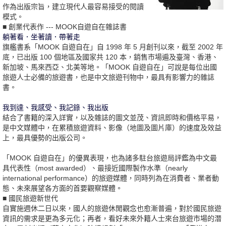
作為出版宗旨，建立現代人最容易接受的閱讀
模式。
■ 創業代表作 --- MOOK自遊自在雜誌書
躺著看．坐著讀．帶著走
旗艦書系「MOOK 自遊自在」自 1998 年 5 月創刊以來，截至 2002 年
底，已出版 100 個地區及國家共 120 本，銷售市場遍及臺灣、香港、
新加坡、馬來西亞、北美等地。「MOOK 自遊自在」可說是每位出國
旅遊人士必備的旅遊書，也是中文旅遊刊物中，最具有影響力的雜誌
書。
我到達、我感受、我記錄、我出版
結合了書籍的深入詳實，以及雜誌的圖文並茂、資訊即時和價格平易，
是中文媒體中，在累積旅遊資料、影像（地圖及圖片庫）的速度及效益
上，最具優勢的出版公司。
「MOOK 自遊自在」的優異表現，也為諸多駐台旅遊局評鑑為中文最
具代表性（most awarded）、最接近國際製作水準（nearly
international performance）的旅遊媒體，同時列為在消費者、業者動
態、未來展望各方面的首要觀察媒體。
■ 國民旅遊新世代
自實施週休二日以來，國人的旅遊休閒觀念也愈漸普遍，對於國民旅遊
資訊的需求是更為多元化；再者，看好未來外籍人士來台旅遊市場的潛