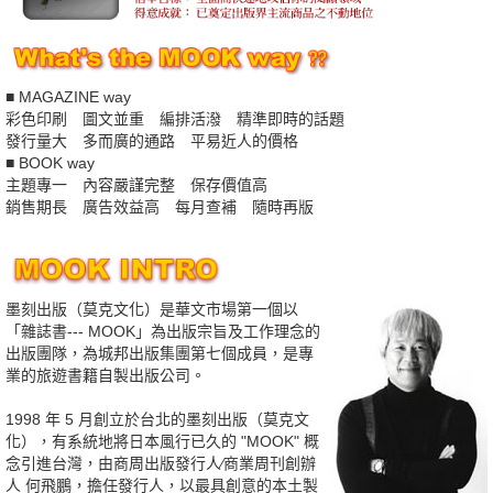
■ MAGAZINE way
彩色印刷 圖文並重 編排活潑 精準即時的話題
發行量大 多而廣的通路 平易近人的價格
■ BOOK way
主題專一 內容嚴謹完整 保存價值高
銷售期長 廣告效益高 每月查補 隨時再版
墨刻出版（莫克文化）是華文市場第一個以
「雜誌書--- MOOK」為出版宗旨及工作理念的
出版團隊，為城邦出版集團第七個成員，是專
業的旅遊書籍自製出版公司。
1998 年 5 月創立於台北的墨刻出版（莫克文
化），有系統地將日本風行已久的 "MOOK" 概
念引進台灣，由商周出版發行人∕商業周刊創辦
人 何飛鵬，擔任發行人，以最具創意的本土製