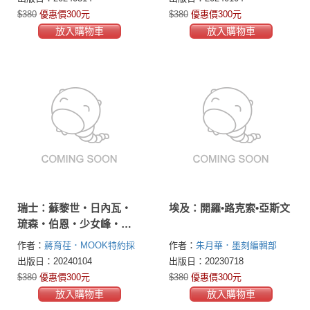
$380
優惠價300元
$380
優惠價300元
放入購物車
放入購物車
瑞士：蘇黎世‧日內瓦‧
埃及：開羅•路克索•亞斯文
琉森‧伯恩‧少女峰‧馬
特洪峰‧鐵力士山
作者：
蔣育荏．MOOK特約採
作者：
朱月華．墨刻編輯部
訪編輯
蒙金蘭．墨刻編輯部
出版日：20240104
出版日：20230718
$380
優惠價300元
$380
優惠價300元
放入購物車
放入購物車