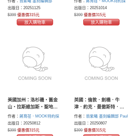
作者：
翁紫曦
墨刻編輯部
作者：
蔣育荏．MOOK特約採
訪編輯
出版日：20251125
出版日：20251014
$399
優惠價315元
$399
優惠價315元
放入購物車
放入購物車
美國加州：洛杉磯‧舊金
英國：倫敦．劍橋．牛
山‧拉斯維加斯‧聖地牙
津．約克．曼徹斯特．愛
哥‧優勝美地‧納帕
丁堡
作者：
蔣育荏．MOOK特約採
作者：
翁紫曦
墨刻編輯部
Paul
訪編輯
墨刻編輯部
Chi
出版日：20250812
出版日：20250807
$399
優惠價315元
$399
優惠價315元