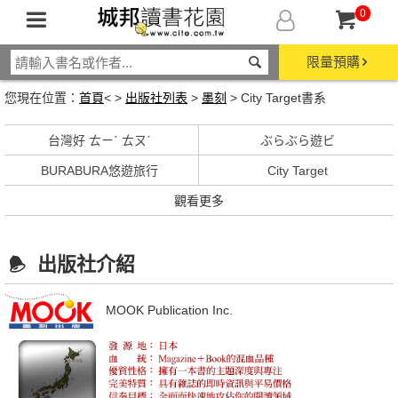
0
限量預購
您現在位置：
首頁
< >
出版社列表
>
墨刻
> City Target書系
台灣好 ㄊㄧˋ ㄊㄡˊ
ぶらぶら遊ビ
BURABURA悠遊旅行
City Target
觀看更多
出版社介紹
MOOK Publication Inc.