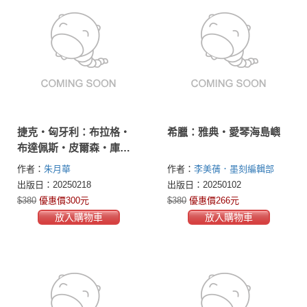
捷克‧匈牙利：布拉格‧
希臘：雅典‧愛琴海島嶼
布達佩斯‧皮爾森‧庫倫
洛夫‧森檀德
作者：
朱月華
作者：
李美蒨．墨刻編輯部
出版日：20250218
出版日：20250102
$380
優惠價300元
$380
優惠價266元
放入購物車
放入購物車