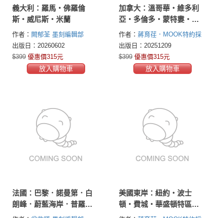
義大利：羅馬‧佛羅倫
加拿大：溫哥華‧維多利
斯‧威尼斯‧米蘭
亞‧多倫多‧蒙特婁‧惠
斯勒‧尼加拉瀑布‧渥太
作者：
闕郁荃
墨刻編輯部
作者：
蔣育荏．MOOK特約採
華‧魁北克市
訪編輯
出版日：20260602
出版日：20251209
$399
優惠價315元
$399
優惠價315元
放入購物車
放入購物車
法國：巴黎．諾曼第．白
美國東岸：紐約‧波士
朗峰．蔚藍海岸．普羅旺
頓‧費城‧華盛頓特區‧
斯
尼加拉瀑布