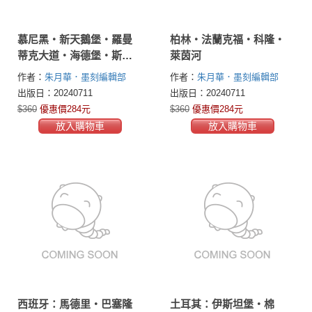
慕尼黑‧新天鵝堡‧羅曼
柏林‧法蘭克福‧科隆‧
蒂克大道‧海德堡‧斯圖
萊茵河
加特
作者：
朱月華．墨刻編輯部
作者：
朱月華．墨刻編輯部
出版日：20240711
出版日：20240711
$360
優惠價284元
$360
優惠價284元
放入購物車
放入購物車
西班牙：馬德里‧巴塞隆
土耳其：伊斯坦堡‧棉