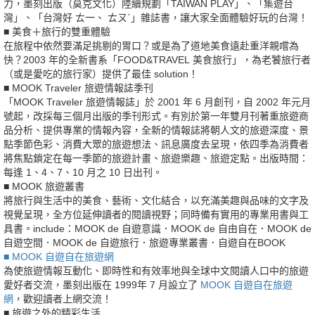
力，墨刻出版（莫克文化）陸續規劃「TAIWAN PLAY」、「集遊台
灣」、「台灣好 ㄊ一、 ㄊㄡˊ」雜誌書，讓大家全面體驗好玩的台灣！
■ 美食＋旅行的雙重體驗
在旅程中依然要滿足挑剔的胃口？或是為了道地美食遠赴重洋親嚐為
快？2003 年的全新書系「FOOD&TRAVEL 美食旅行」，為老饕旅行者
（或是愛吃的旅行家）提供了最佳 solution！
■ MOOK Traveler 旅遊情報誌季刊
「MOOK Traveler 旅遊情報誌」於 2001 年 6 月創刊，自 2002 年元月
號起，改採每三個月出版的季刊形式。有別於第一年雙月刊著重旅遊商
品分析、提供專業的情報內容，全新的情報誌將朝人文的旅遊深度、景
點季節色彩、消費大眾的旅遊想法、訊息廣度去呈現，依四季為消費者
將焦點鎖定在每一季節的旅遊計畫、旅遊樂趣、旅遊定點。出版時間：
每逢 1、4、7、10 月之 10 日出刊。
■ MOOK 旅遊叢書
將旅行與生活中的美食、藝術、文化結合，以充滿美趣與品味的文字及
視覺呈現，全方位延伸讀者的閱讀視野；同時備有實用的專業用書與工
具書。include：MOOK de 自遊意識．MOOK de 自由自在．MOOK de
自遊空間．MOOK de 自遊旅行．旅遊專業叢書．自遊自在BOOK
■ MOOK 自遊自在旅遊網
為使旅遊情報互動化、即時性和有效率地與全球中文閱讀人口中的旅遊
愛好者交流，墨刻出版在 1999年 7 月設立了
MOOK 自遊自在旅遊
網
，歡迎讀者上網交流！
■ 旅遊之外的精彩生活