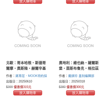
放入購物車
放入購物車
北歐：哥本哈根‧斯德哥
奧地利：維也納‧薩爾斯
爾摩‧奧斯陸‧赫爾辛基
堡‧茵斯布魯克‧格拉茲
作者：
蔣育荏．MOOK特約採
作者：
戴鎂珍
墨刻編輯部
訪編輯
出版日：20250610
出版日：20250318
$399
優惠價315元
$380
優惠價300元
放入購物車
放入購物車