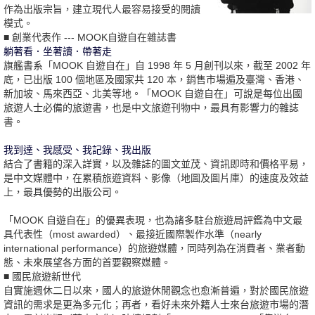
作為出版宗旨，建立現代人最容易接受的閱讀
模式。
■ 創業代表作 --- MOOK自遊自在雜誌書
躺著看．坐著讀．帶著走
旗艦書系「MOOK 自遊自在」自 1998 年 5 月創刊以來，截至 2002 年
底，已出版 100 個地區及國家共 120 本，銷售市場遍及臺灣、香港、
新加坡、馬來西亞、北美等地。「MOOK 自遊自在」可說是每位出國
旅遊人士必備的旅遊書，也是中文旅遊刊物中，最具有影響力的雜誌
書。
我到達、我感受、我記錄、我出版
結合了書籍的深入詳實，以及雜誌的圖文並茂、資訊即時和價格平易，
是中文媒體中，在累積旅遊資料、影像（地圖及圖片庫）的速度及效益
上，最具優勢的出版公司。
「MOOK 自遊自在」的優異表現，也為諸多駐台旅遊局評鑑為中文最
具代表性（most awarded）、最接近國際製作水準（nearly
international performance）的旅遊媒體，同時列為在消費者、業者動
態、未來展望各方面的首要觀察媒體。
■ 國民旅遊新世代
自實施週休二日以來，國人的旅遊休閒觀念也愈漸普遍，對於國民旅遊
資訊的需求是更為多元化；再者，看好未來外籍人士來台旅遊市場的潛