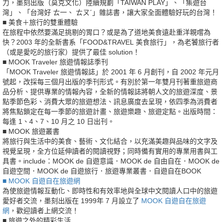
力，墨刻出版（莫克文化）陸續規劃「TAIWAN PLAY」、「集遊台
灣」、「台灣好 ㄊ一、 ㄊㄡˊ」雜誌書，讓大家全面體驗好玩的台灣！
■ 美食＋旅行的雙重體驗
在旅程中依然要滿足挑剔的胃口？或是為了道地美食遠赴重洋親嚐為
快？2003 年的全新書系「FOOD&TRAVEL 美食旅行」，為老饕旅行者
（或是愛吃的旅行家）提供了最佳 solution！
■ MOOK Traveler 旅遊情報誌季刊
「MOOK Traveler 旅遊情報誌」於 2001 年 6 月創刊，自 2002 年元月
號起，改採每三個月出版的季刊形式。有別於第一年雙月刊著重旅遊商
品分析、提供專業的情報內容，全新的情報誌將朝人文的旅遊深度、景
點季節色彩、消費大眾的旅遊想法、訊息廣度去呈現，依四季為消費者
將焦點鎖定在每一季節的旅遊計畫、旅遊樂趣、旅遊定點。出版時間：
每逢 1、4、7、10 月之 10 日出刊。
■ MOOK 旅遊叢書
將旅行與生活中的美食、藝術、文化結合，以充滿美趣與品味的文字及
視覺呈現，全方位延伸讀者的閱讀視野；同時備有實用的專業用書與工
具書。include：MOOK de 自遊意識．MOOK de 自由自在．MOOK de
自遊空間．MOOK de 自遊旅行．旅遊專業叢書．自遊自在BOOK
■ MOOK 自遊自在旅遊網
為使旅遊情報互動化、即時性和有效率地與全球中文閱讀人口中的旅遊
愛好者交流，墨刻出版在 1999年 7 月設立了
MOOK 自遊自在旅遊
網
，歡迎讀者上網交流！
■ 旅遊之外的精彩生活