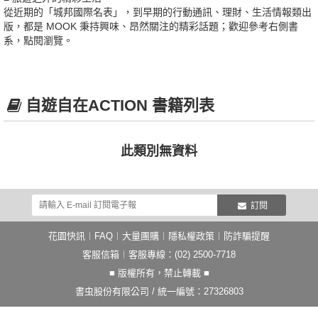
從近期的「城邦國際名表」，到早期的行動通訊、理財、生活情報類出
版，都是 MOOK 秉持興味、昂然關注的精彩話題；歡迎參考右側書
系，點閱瀏覽。
自遊自在ACTION 書籍列表
此類別無資料
訂閱
花園快訊
︱
FAQ
︱
大量團購
︱
隱私權政策
︱
防詐騙提醒
客服信箱
︱客服專線：(02) 2500-7718
■ 版權所有，禁止轉載 ■
書虫股份有限公司 / 統一編號：27326803