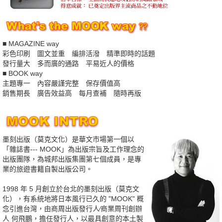
■ MAGAZINE way
彩色印刷 圖文並重 編排活潑 精準即時的話題
發行量大 多而廣的通路 平易近人的價格
■ BOOK way
主題專一 內容嚴謹完整 保存價值高
銷售期長 廣告效益高 每月查補 隨時再版
墨刻出版（莫克文化）是華文市場第一個以
「雜誌書--- MOOK」為出版宗旨及工作理念的
出版團隊，為城邦出版集團第七個成員，是專
業的旅遊書籍自製出版公司。
1998 年 5 月創立於台北的墨刻出版（莫克文
化），有系統地將日本風行已久的 "MOOK" 概
念引進台灣，由商周出版發行人∕商業周刊創辦
人 何飛鵬，擔任發行人，以最具創意的本土製