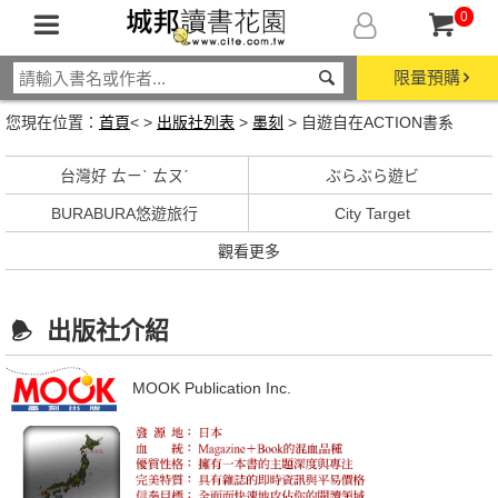
0
限量預購
您現在位置：
首頁
< >
出版社列表
>
墨刻
> 自遊自在ACTION書系
台灣好 ㄊㄧˋ ㄊㄡˊ
ぶらぶら遊ビ
BURABURA悠遊旅行
City Target
觀看更多
出版社介紹
MOOK Publication Inc.