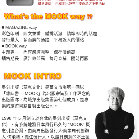
■ MAGAZINE way
彩色印刷 圖文並重 編排活潑 精準即時的話題
發行量大 多而廣的通路 平易近人的價格
■ BOOK way
主題專一 內容嚴謹完整 保存價值高
銷售期長 廣告效益高 每月查補 隨時再版
墨刻出版（莫克文化）是華文市場第一個以
「雜誌書--- MOOK」為出版宗旨及工作理念的
出版團隊，為城邦出版集團第七個成員，是專
業的旅遊書籍自製出版公司。
1998 年 5 月創立於台北的墨刻出版（莫克文
化），有系統地將日本風行已久的 "MOOK" 概
念引進台灣，由商周出版發行人∕商業周刊創辦
人 何飛鵬，擔任發行人，以最具創意的本土製