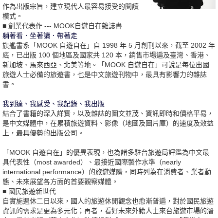
作為出版宗旨，建立現代人最容易接受的閱讀
模式。
■ 創業代表作 --- MOOK自遊自在雜誌書
躺著看．坐著讀．帶著走
旗艦書系「MOOK 自遊自在」自 1998 年 5 月創刊以來，截至 2002 年
底，已出版 100 個地區及國家共 120 本，銷售市場遍及臺灣、香港、
新加坡、馬來西亞、北美等地。「MOOK 自遊自在」可說是每位出國
旅遊人士必備的旅遊書，也是中文旅遊刊物中，最具有影響力的雜誌
書。
我到達、我感受、我記錄、我出版
結合了書籍的深入詳實，以及雜誌的圖文並茂、資訊即時和價格平易，
是中文媒體中，在累積旅遊資料、影像（地圖及圖片庫）的速度及效益
上，最具優勢的出版公司。
「MOOK 自遊自在」的優異表現，也為諸多駐台旅遊局評鑑為中文最
具代表性（most awarded）、最接近國際製作水準（nearly
international performance）的旅遊媒體，同時列為在消費者、業者動
態、未來展望各方面的首要觀察媒體。
■ 國民旅遊新世代
自實施週休二日以來，國人的旅遊休閒觀念也愈漸普遍，對於國民旅遊
資訊的需求是更為多元化；再者，看好未來外籍人士來台旅遊市場的潛