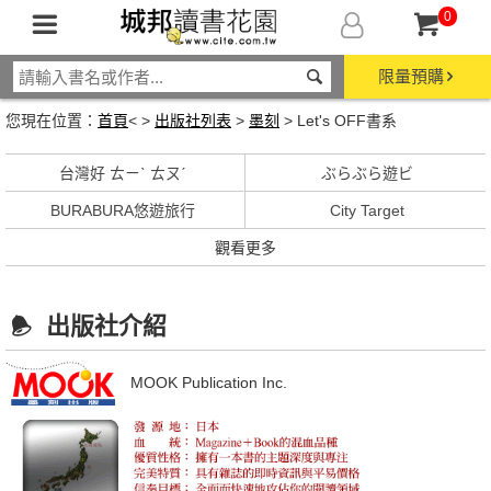
0
限量預購
您現在位置：
首頁
< >
出版社列表
>
墨刻
> Let's OFF書系
台灣好 ㄊㄧˋ ㄊㄡˊ
ぶらぶら遊ビ
BURABURA悠遊旅行
City Target
觀看更多
出版社介紹
MOOK Publication Inc.